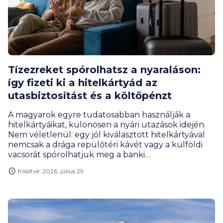
Tízezreket spórolhatsz a nyaraláson:
így fizeti ki a hitelkártyád az
utasbiztosítást és a költőpénzt
A magyarok egyre tudatosabban használják a
hitelkártyáikat, különösen a nyári utazások idején.
Nem véletlenül: egy jól kiválasztott hitelkártyával
nemcsak a drága repülőtéri kávét vagy a külföldi
vacsorát spórolhatjuk meg a banki
visszatérítésekből, hanem a kedvezményesen
frissítve: 2026. július 29.
igényelhető utasbiztosítások révén a
biztonságunkról is szinte aprópénzért
gondoskodhatunk.