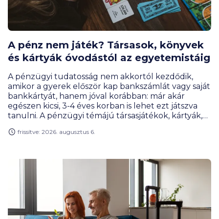
A pénz nem játék? Társasok, könyvek
és kártyák óvodástól az egyetemistáig
A pénzügyi tudatosság nem akkortól kezdődik,
amikor a gyerek először kap bankszámlát vagy saját
bankkártyát, hanem jóval korábban: már akár
egészen kicsi, 3-4 éves korban is lehet ezt játszva
tanulni. A pénzügyi témájú társasjátékok, kártyák,
online megoldások és szerepjátékok úgy tanítanak
frissítve: 2026. augusztus 6.
meg tervezni, mérlegelni, gyűjteni vagy éppen
döntéseket hozni, hogy közben a gyerekek
számára mindez élmény marad, nem tananyag. A
BiztosDöntés.hu gyűjtéséből kiderül, hogy akár az
egyetemisták is találnak olyan játékot, ami segít
nekik meghozni az első nagy pénzügyi
elhatározásukat.