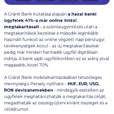
A Gránit Bank kutatása alapján
a hazai banki
ügyfelek 41%-a már online intézi
megtakarításait
– a számlaügyintézés után a
megtakarítások kezelése a második leginkább
használt funkció az online végzett napi pénzügyi
tevékenységek közül - az új megtakarításokat
pedig már minden harmadik ügyfél digitálisan
indítja. A bank saját ügyfélkörében ez az arány jóval
magasabb, közel 70%.
A Gránit Bank mobilalkalmazásában tetszőleges
mennyiségű Persely nyitható –
HUF, EUR, USD,
RON devizanemekben
- mindegyik esetében az
ügyfelek meghatározhatják a megtakarítás célját,
megadhatják az összegyűjteni kívánt összeget és a
céldátumot.