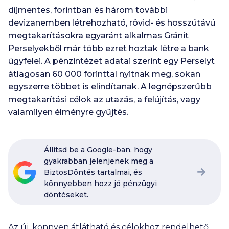
díjmentes, forintban és három további
devizanemben létrehozható, rövid- és hosszútávú
megtakarításokra egyaránt alkalmas Gránit
Perselyekből már több ezret hoztak létre a bank
ügyfelei. A pénzintézet adatai szerint egy Perselyt
átlagosan 60 000 forinttal nyitnak meg, sokan
egyszerre többet is elindítanak. A legnépszerűbb
megtakarítási célok az utazás, a felújítás, vagy
valamilyen élményre gyűjtés.
Állítsd be a Google-ban, hogy
gyakrabban jelenjenek meg a
BiztosDöntés tartalmai, és
könnyebben hozz jó pénzügyi
döntéseket.
Az új, könnyen átlátható és célokhoz rendelhető