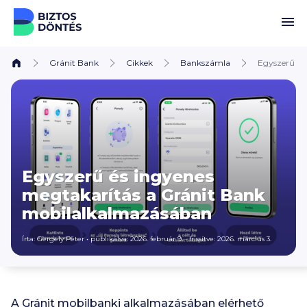
Ugrás a tartalomhoz
Gránit Bank
Cikkek
Bankszámla
Egyszerű és
Egyszerű és ingyenes
megtakarítás a Gránit Bank
mobilalkalmazásában
Írta:
Gergely Péter
•
publikálva: 2026. február 9.
•
frissítve: 2026. március 3.
A Gránit mobilbanki alkalmazásában elérhető