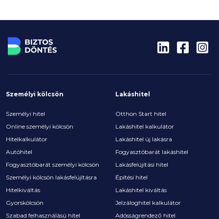
A cikk végére lehet, hogy neked sem kell
lemondani az idei, vagy a következő évek
kiruccanásairól.
Személyi kölcsön
Lakáshitel
Személyi hitel
Otthon Start hitel
Online személyi kölcsön
Lakáshitel kalkulátor
Hitelkalkulátor
Lakáshitel új lakásra
Autóhitel
Fogyasztóbarát lakáshitel
Fogyasztóbarát személyi kölcsön
Lakásfelújítási hitel
Személyi kölcsön lakásfelújításra
Építési hitel
Hitelkiváltás
Lakáshitel kiváltás
Gyorskölcsön
Jelzáloghitel kalkulátor
Szabad felhasználású hitel
Adósságrendező hitel