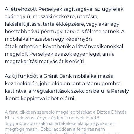
A létrehozott Perselyek segítségével az ügyfelek
akár egy új műszaki eszközre, utazásra,
lakásfelújításra, tartalékképzésre, vagy akár egy
hosszabb távú pénzügyi tervre is félretehetnek. A
mobilalkalmazásban egy képernyőn
áttekinthetően követhetők a látványos ikonokkal
megjelölt Perselyek és azok egyenlegei, ami a
megtakarítási motivációt is erősíti.
Az új funkciót a Gránit Bank mobilalkalmazás
kezdőoldalán, jobb oldalon lent a Menü gombra
kattintva, a Megtakarítások szekción belül a Persely
ikonra koppintva lehet elérni.
A fenti cikkben szereplő megállapításokat a Biztos Döntés
Kft. a releváns tények és körülmények lehető
leggondosabb szakmai értékelése alapján igyekezett
megfogalmazni. Ebből adódóan a fenti írás nem