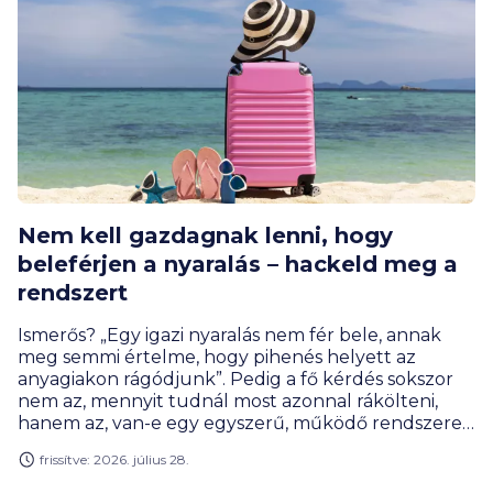
Nem kell gazdagnak lenni, hogy
beleférjen a nyaralás – hackeld meg a
rendszert
Ismerős? „Egy igazi nyaralás nem fér bele, annak
meg semmi értelme, hogy pihenés helyett az
anyagiakon rágódjunk”. Pedig a fő kérdés sokszor
nem az, mennyit tudnál most azonnal rákölteni,
hanem az, van-e egy egyszerű, működő rendszered
rá: előre gondolkodsz, széthúzod időben a
frissítve: 2026. július 28.
fizetnivalókat, pár okos nyaralás-hackkel faragsz a
költségeken és elkerülöd a pénznyelő buktatókat.