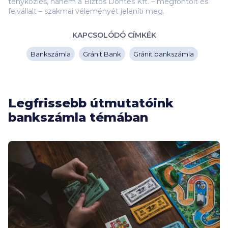
tényközlés, hanem a Biztos Döntés Kft. – megfontolt és
felvállalt – szakmai véleményét jeleníti meg.
KAPCSOLÓDÓ CÍMKÉK
Bankszámla
Gránit Bank
Gránit bankszámla
Legfrissebb útmutatóink
bankszámla témában