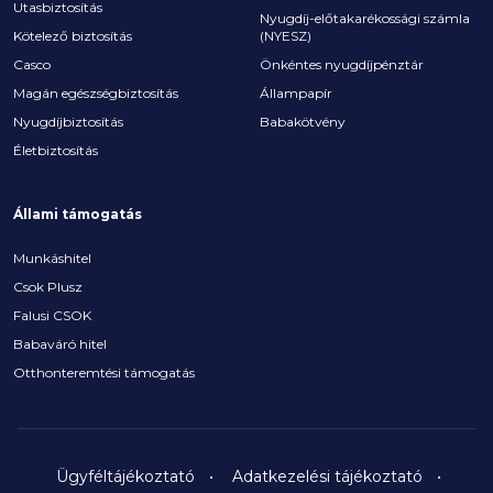
Utasbiztosítás
Nyugdíj-előtakarékossági számla
Kötelező biztosítás
(NYESZ)
Casco
Önkéntes nyugdíjpénztár
Magán egészségbiztosítás
Állampapír
Nyugdíjbiztosítás
Babakötvény
Életbiztosítás
Állami támogatás
Munkáshitel
Csok Plusz
Falusi CSOK
Babaváró hitel
Otthonteremtési támogatás
Ügyféltájékoztató
Adatkezelési tájékoztató