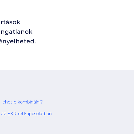
artások
óingatlanok
ényelheted!
lehet-e kombinálni?
k az EKR-rel kapcsolatban