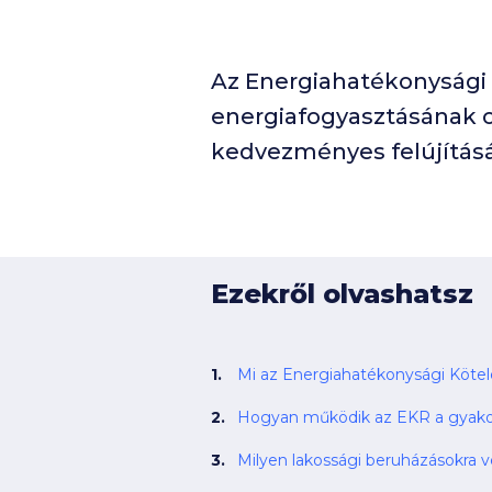
Az Energiahatékonysági 
energiafogyasztásának c
kedvezményes felújítás
Ezekről olvashatsz
Mi az Energiahatékonysági Köte
Hogyan működik az EKR a gyako
Milyen lakossági beruházásokra 