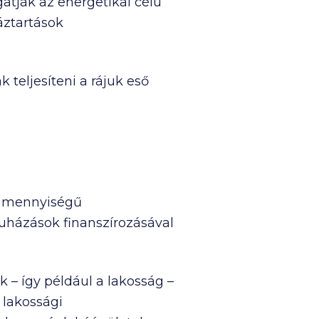
atják az energetikai célú
áztartások
teljesíteni a rájuk eső
t mennyiségű
uházások finanszírozásával
 – így például a lakosság –
 lakossági