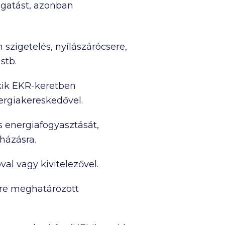
gatást, azonban
szigetelés, nyílászárócsere,
stb.
akik EKR-keretben
ergiakereskedővel.
s energiafogyasztását,
házásra.
al vagy kivitelezővel.
lőre meghatározott