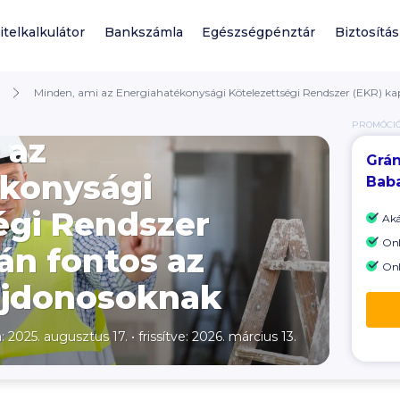
itelkalkulátor
Bankszámla
Egészségpénztár
Biztosítás
Minden, ami az Energiahatékonysági Kötelezettségi Rendszer (EKR) ka
PROMÓCI
 az
Grán
ékonysági
Baba
égi Rendszer
Ak
Onl
án fontos az
Onl
ajdonosoknak
a: 2025. augusztus 17.
•
frissítve: 2026. március 13.