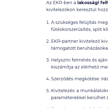
Az EKR-ben a
lakossági fe
kivitelezőkön keresztül ho
A szükséges felújítás meg
fűtéskorszerűsítés, split k
EKR-partner kivitelező ki
támogatott beruházásokat
Helyszíni felmérés és aján
kiszámítja az elérhető meg
Szerződés megkötése: íráso
Kivitelezés: a munkálatokr
paraméterekkel kerülhet s