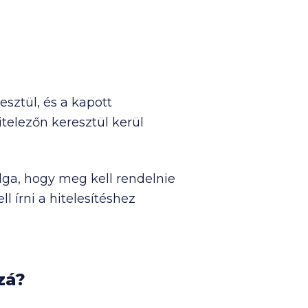
sztül, és a kapott
elezőn keresztül kerül
lga, hogy meg kell rendelnie
l írni a hitelesítéshez
zá?