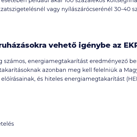
esetében például akár 100 százalékos költségfinan
zatszigetelésnél vagy nyílászárócserénél 30-40 
eruházásokra vehető igénybe az EK
ág számos, energiamegtakarítást eredményező be
akarításoknak azonban meg kell felelniük a Mag
) előírásainak, és hiteles energiamegtakarítást (
telés