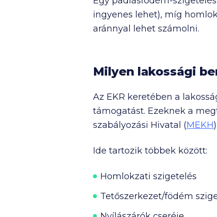
Egy padlásfödém-szigetelés 
ingyenes lehet), míg homlok
aránnyal lehet számolni.
Milyen lakossági b
Az EKR keretében a lakoss
támogatást. Ezeknek a megt
szabályozási Hivatal (
MEKH
Ide tartozik többek között:
Homlokzati szigetelés
Tetőszerkezet/födém szige
Nyílászárók cseréje