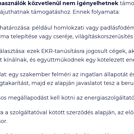
lhasználók közvetlenül nem igényelhetnek
támo
zzájuthatnak támogatáshoz. Ennek folyamata:
határozása: például homlokzati vagy padlásfödém 
líma telepítése vagy cseréje, világításkorszerűsítés 
választása: ezek EKR-tanúsításra jogosult cégek, 
 kínálnak, és együttműködnek egy kötelezett en
lat: egy szakember felméri az ingatlan állapotát é
takarítást, majd ez alapján javaslatot tesz a beru
s megállapodást kell kötni az energiaszolgáltatóv
a a szolgáltatóval kötött szerződés alapján, az e
or.