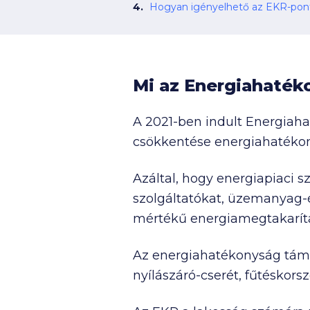
Hogyan igényelhető az EKR-pon
Mi az Energiahaték
A 2021-ben indult Energiaha
csökkentése energiahatékon
Azáltal, hogy energiapiaci 
szolgáltatókat, üzemanyag-é
mértékű energiamegtakarítás
Az energiahatékonyság támog
nyílászáró-cserét, fűtéskorsz