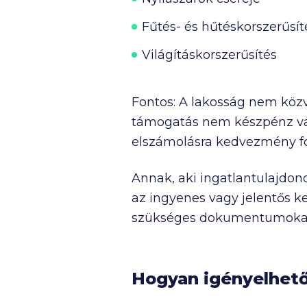
Fűtés- és hűtéskorszerűsít
Világításkorszerűsítés
Fontos: A lakosság nem közv
támogatás nem készpénz vag
elszámolásra kedvezmény f
Annak, aki ingatlantulajdon
az ingyenes vagy jelentős ke
szükséges dokumentumokat. A
Hogyan igényelhető