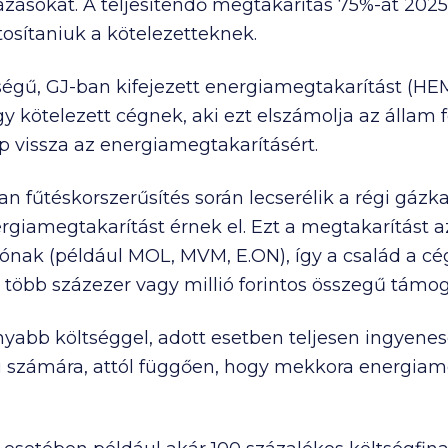
zásokat. A teljesítendő megtakarítás 75%-át 202
ztosítaniuk a kötelezetteknek.
iségű, GJ-ban kifejezett energiamegtakarítást (HEM
y kötelezett cégnek, aki ezt elszámolja az állam fe
p vissza az energiamegtakarításért.
n fűtéskorszerűsítés során lecserélik a régi gázk
rgiamegtakarítást érnek el. Ezt a megtakarítást a
tónak (például MOL, MVM, E.ON), így a család a c
több százezer vagy millió forintos összegű támog
nyabb költséggel, adott esetben teljesen ingyene
ág számára, attól függően, hogy mekkora energiame