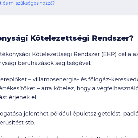
t és mi szükséges hozzá?
onysági Kötelezettségi Rendszer?
tékonysági Kötelezettségi Rendszer (EKR) célja a
ysági beruházások segítségével.
szereplőket – villamosenergia- és földgáz-kereske
rtékesítőket – arra kötelez, hogy a végfelhaszná
t érjenek el.
atása jelenthet például épületszigetelést, padl
erűsítést stb.