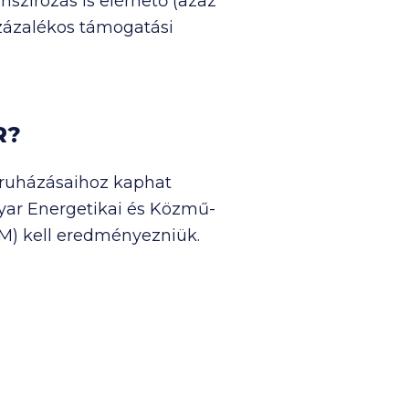
szírozás is elérhető (azaz
százalékos támogatási
R?
ruházásaihoz kaphat
yar Energetikai és Közmű-
HEM) kell eredményezniük.