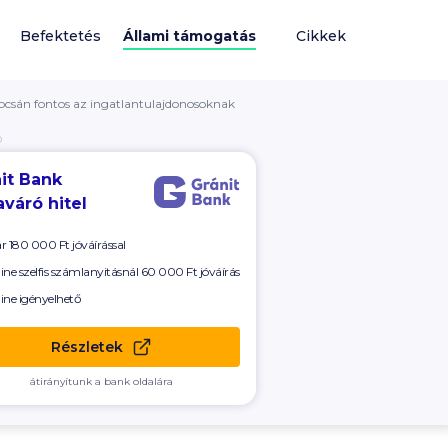
Befektetés
Állami támogatás
Cikkek
pcsán fontos az ingatlantulajdonosoknak
Ó
it Bank
váró hitel
ár
180 000 Ft
jóváírással
ine szelfis számlanyitásnál
60 000
Ft jóváírás
ine igényelhető
Részletek
átirányítunk a bank oldalára