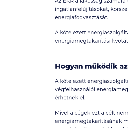
Az EKR a lakosság számára ú
ingatlanfelújításokat, korsz
energiafogyasztását.
A kötelezett energiaszolgált
energiamegtakarítási kvótát, 
Hogyan működik az 
A kötelezett energiaszolgá
végfelhasználói energiamegt
érhetnek el.
Mivel a cégek ezt a célt ne
energiamegtakarításának meg