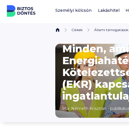
Ugrás a tartalomhoz
Személyi kölcsön
Lakáshitel
H
Cikkek
Állami támogatások
Minden, ami
Energiahat
Kötelezetts
(EKR) kapcs
ingatlantul
Írta:
Németh Krisztián
•
publikálv