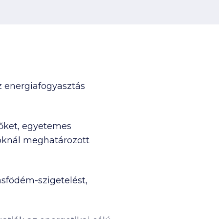
z energiafogyasztás
dőket, egyetemes
lóknál meghatározott
ásfödém-szigetelést,