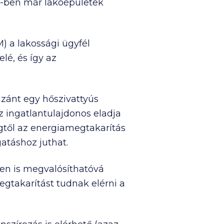
5-ben már lakóépületek
) a lakossági ügyfél
lé, és így az
azánt egy hőszivattyús
z ingatlantulajdonos eladja
égtől az energiamegtakarítás
atáshoz juthat.
sen is megvalósíthatóvá
gtakarítást tudnak elérni a