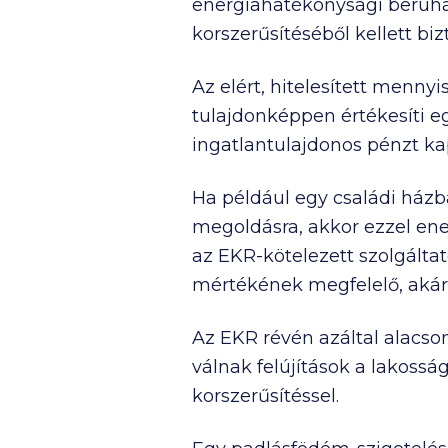
energiahatékonysági beruhá
korszerűsítéséből kellett bi
Az elért, hitelesített menny
tulajdonképpen értékesíti eg
ingatlantulajdonos pénzt ka
Ha például egy családi házba
megoldásra, akkor ezzel ene
az EKR-kötelezett szolgálta
mértékének megfelelő, akár 
Az EKR révén azáltal alacso
válnak felújítások a lakoss
korszerűsítéssel.