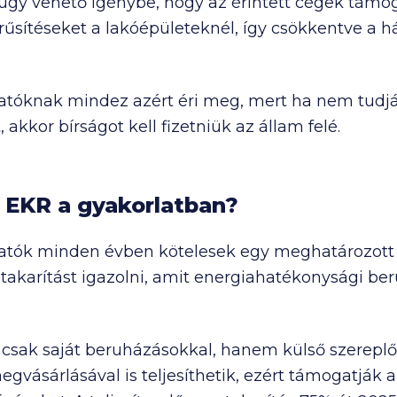
gy vehető igénybe, hogy az érintett cégek támog
erűsítéseket a lakóépületeknél, így csökkentve a h
atóknak mindez azért éri meg, mert ha nem tudják 
akkor bírságot kell fizetniük az állam felé.
EKR a gyakorlatban?
ltatók minden évben kötelesek egy meghatározot
akarítást igazolni, amit energiahatékonysági ber
mcsak saját beruházásokkal, hanem külső szereplők
vásárlásával is teljesíthetik, ezért támogatják a