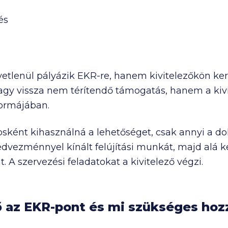
és
etlenül pályázik EKR-re, hanem kivitelezőkön kere
y vissza nem térítendő támogatás, hanem a kivit
ormájában.
osként kihasználná a lehetőséget, csak annyi a do
dvezménnyel kínált felújítási munkát, majd alá kel
 szervezési feladatokat a kivitelező végzi.
 az EKR-pont és mi szükséges hoz