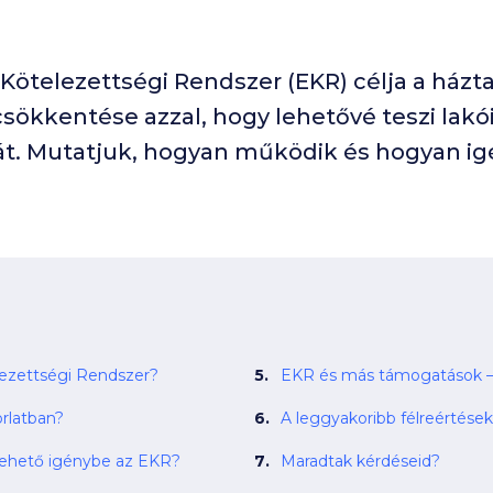
Kötelezettségi Rendszer (EKR) célja a házt
sökkentése azzal, hogy lehetővé teszi lak
át. Mutatjuk, hogyan működik és hogyan ig
lezettségi Rendszer?
EKR és más támogatások – 
rlatban?
A leggyakoribb félreértése
vehető igénybe az EKR?
Maradtak kérdéseid?