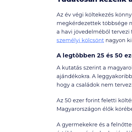
Az év végi költekezés könnye
megkérdezettek többsége na
a havi jövedelméből tervezi
személyi kölcsönt
nagyon kis
A legtöbben 25 és
50 ez
A kutatás szerint a magyar
ajándékokra. A leggyakoribb
hogy a családok nem tervezn
Az
50 ezer
forint feletti kö
Magyarországon élők körébe
A gyermekekre és a felnőtte