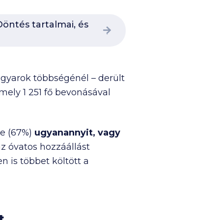
öntés tartalmai, és
yarok többségénél – derült
amely
1 251
fő bevonásával
ge (67%)
ugyanannyit, vagy
 az óvatos hozzáállást
 is többet költött a
t