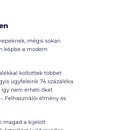
len
ünnepeknek, mégis sokan
 jön képbe a modern
alékkal költöttek többet
yis ügyfeleink 74 százaléka
 így nem érheti őket
-, Felhasználói élmény és
 magad a kijelölt