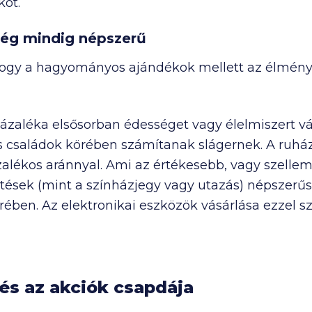
kot.
még mindig népszerű
s, hogy a hagyományos ajándékok mellett az élmén
zázaléka elsősorban édességet vagy élelmiszert vá
 családok körében számítanak slágernek. A ruházat
ázalékos aránnyal. Ami az értékesebb, vagy szellemi
ések (mint a színházjegy vagy utazás) népszerű
rében. Az elektronikai eszközök vásárlása ezzel 
 és az akciók csapdája