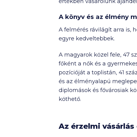
értékben vásárolunk ajándé
A könyv és az élmény 
A felmérés rávilágít arra i
egyre kedveltebbek.
A magyarok közel fele, 47 s
főként a nők és a gyermekes
pozícióját a toplistán, 41 sz
és az élményalapú meglepet
diplomások és fővárosiak kö
köthető.
Az érzelmi vásárlás