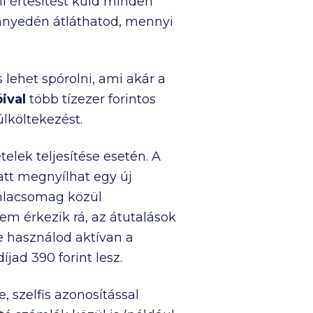
i értesítést küld minden
önnyedén átláthatod, mennyi
 lehet spórolni, ami akár a
ival
több tízezer forintos
úlköltekezést.
telek teljesítése esetén. A
latt megnyílhat egy új
ámlacsomag közül
lem érkezik rá, az átutalások
e használod aktívan a
íjad 390 forint lesz.
e, szelfis azonosítással