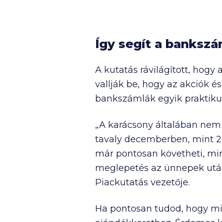
Így segít a bankszá
A kutatás rávilágított, hog
vallják be, hogy az akciók é
bankszámlák egyik praktiku
„A karácsony általában nem 
tavaly decemberben, mint 20
már pontosan követheti, mire
meglepetés az ünnepek után 
Piackutatás vezetője.
Ha pontosan tudod, hogy mir