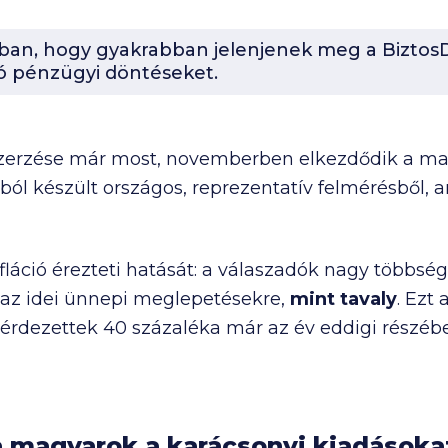
-ban, hogy gyakrabban jelenjenek meg a BiztosD
ó pénzügyi döntéseket.
zerzése már most, novemberben elkezdődik a mag
l készült országos, reprezentatív felmérésből, 
fláció érezteti hatását: a válaszadók nagy többsé
az idei ünnepi meglepetésekre,
mint tavaly
. Ezt
érdezettek 40 százaléka már az év eddigi részében
a magyarok a karácsonyi kiadásoka