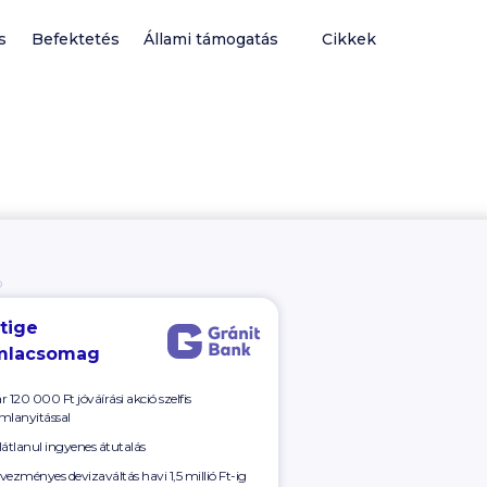
s
Befektetés
Állami támogatás
Cikkek
Ó
tige
mlacsomag
r 120 000 Ft
jóváírási akció szelfis
mlanyitással
látlanul ingyenes átutalás
vezményes devizaváltás havi 1,5 millió Ft-ig