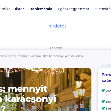
itelkalkulátor
Bankszámla
Egészségpénztár
Biztosítá
HIRDETÉS
riss kutatás: mennyit költünk idén karácsonyi ajándékokra?
PROMÓCI
Pres
szá
s: mennyit
Aká
szá
n karácsonyi
Kor
a?
Ked