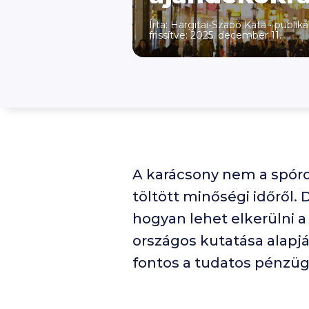
Írta:
Hargitai-Szabó Kata
•
publiká
frissítve: 2025. december 11.
A karácsony nem a spóro
töltött minőségi időről.
hogyan lehet elkerülni a 
országos kutatása alapj
fontos a tudatos pénzüg