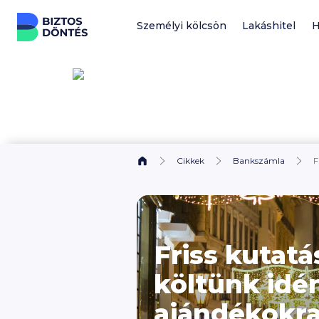
Ugrás a tartalomhoz
Személyi kölcsön
Lakáshitel
H
Cikkek
Bankszámla
F
Friss kutatá
költünk idé
ajándékokr