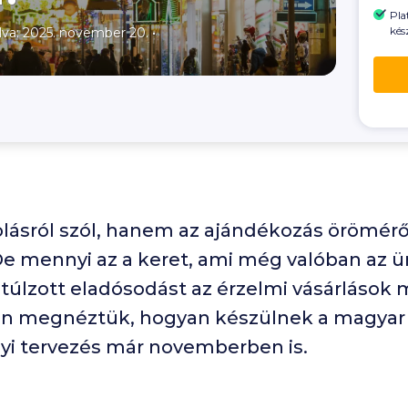
Pla
kés
lva: 2025. november 20.
•
lásról szól, hanem az ajándékozás öröméről
 De mennyi az a keret, ami még valóban az ü
túlzott eladósodást az érzelmi vásárlások mi
án megnéztük, hogyan készülnek a magyar 
yi tervezés már novemberben is.