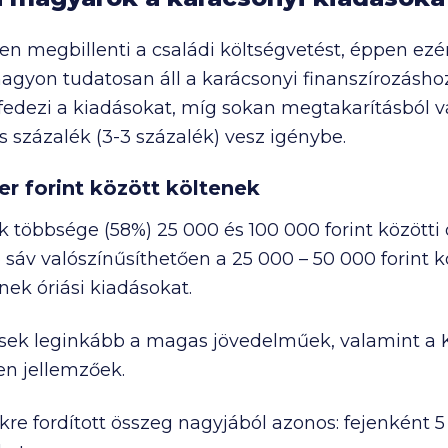
n megbillenti a családi költségvetést, éppen ezért
gyon tudatosan áll a karácsonyi finanszírozáshoz
 fedezi a kiadásokat, míg sokan megtakarításból v
 százalék (3-3 százalék) vesz igénybe.
er
forint között költenek
ok többsége (58%)
25 000
és
100 000
forint közötti
 sáv valószínűsíthetően a
25 000
–
50 000
forint k
ek óriási kiadásokat.
ltések leginkább a magas jövedelműek, valamint a
n jellemzőek.
kre fordított összeg nagyjából azonos: fejenként
5