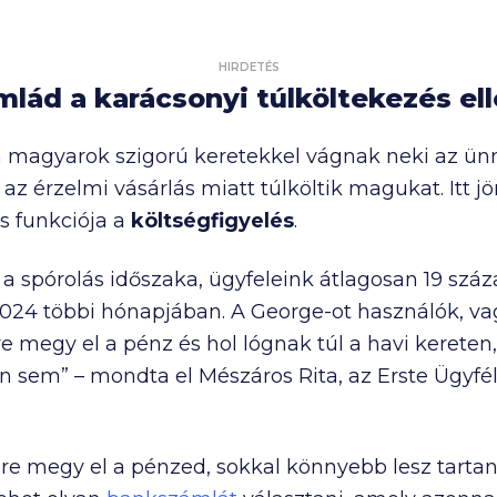
HIRDETÉS
mlád a karácsonyi túlköltekezés el
y a magyarok szigorú keretekkel vágnak neki az 
s az érzelmi vásárlás miatt túlköltik magukat. Itt
s funkciója a
költségfigyelés
.
a spórolás időszaka, ügyfeleink átlagosan 19 száz
24 többi hónapjában. A George-ot használók, vag
 megy el a pénz és hol lógnak túl a havi kereten,
sem” – mondta el Mészáros Rita, az Erste Ügyfél
e megy el a pénzed, sokkal könnyebb lesz tartani