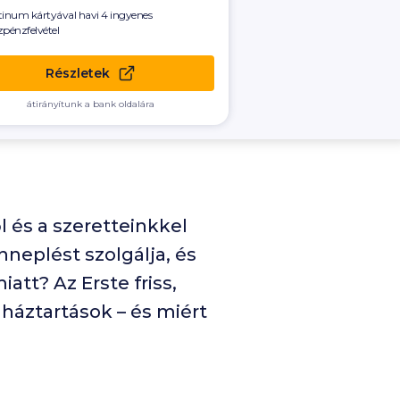
tinum kártyával havi 4 ingyenes
zpénzfelvétel
Részletek
átirányítunk a bank oldalára
 és a szeretteinkkel
nneplést szolgálja, és
att? Az Erste friss,
háztartások – és miért