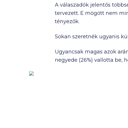
A válaszadók jelentős többs
tervezett. E mögött nem mi
tényezők.
Sokan szeretnék ugyanis külö
Ugyancsak magas azok aránya
negyede (26%) vallotta be, 