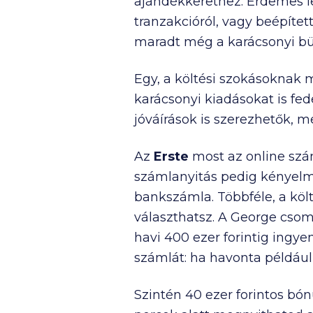
ajándékkerethez. Érdemes l
tranzakcióról, vagy beépíte
maradt még a karácsonyi bü
Egy, a költési szokásoknak m
karácsonyi kiadásokat is fe
jóváírások is szerezhetők, m
Az
Erste
most az online szá
számlanyitás pedig kényelmes
bankszámla. Többféle, a kö
választhatsz. A George csom
havi
400 ezer
forintig ingye
számlát: ha havonta példáu
Szintén
40 ezer
forintos bó