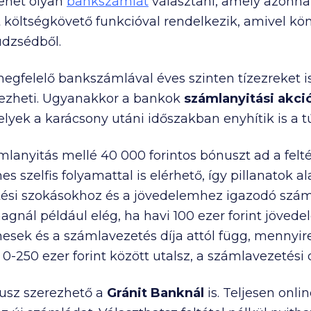
ehet olyan
bankszámlát
választani, amely azonnal
tt költségkövető funkcióval rendelkezik, amivel k
dzsédből.
egfelelő bankszámlával éves szinten tízezreket is
dezheti. Ugyanakkor a bankok
számlanyitási akció
elyek a karácsony utáni időszakban enyhítik is a t
mlanyitás mellé
40 000
forintos bónuszt ad a felté
 szelfis folyamattal is elérhető, így pillanatok a
ltési szokásokhoz és a jövedelemhez igazodó sz
agnál például elég, ha havi
100 ezer
forint jövede
nesek és a számlavezetés díja attól függ, mennyir
l
0-250 ezer
forint között utalsz, a számlavezetési d
nusz szerezhető a
Gránit Banknál
is. Teljesen onlin