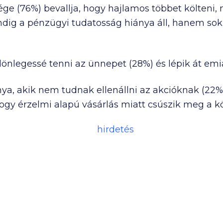
ége (76%) bevallja, hogy hajlamos többet költeni,
ndig a pénzügyi tudatosság hiánya áll, hanem sok
nlegessé tenni az ünnepet (28%) és lépik át emiat
, akik nem tudnak ellenállni az akcióknak (22%)
hogy érzelmi alapú vásárlás miatt csúszik meg a k