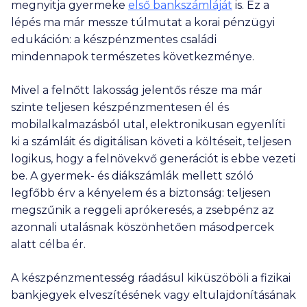
megnyitja gyermeke
első bankszámláját
is. Ez a
lépés ma már messze túlmutat a korai pénzügyi
edukáción: a készpénzmentes családi
mindennapok természetes következménye.
Mivel a felnőtt lakosság jelentős része ma már
szinte teljesen készpénzmentesen él és
mobilalkalmazásból utal, elektronikusan egyenlíti
ki a számláit és digitálisan követi a költéseit, teljesen
logikus, hogy a felnövekvő generációt is ebbe vezeti
be. A gyermek- és diákszámlák mellett szóló
legfőbb érv a kényelem és a biztonság: teljesen
megszűnik a reggeli aprókeresés, a zsebpénz az
azonnali utalásnak köszönhetően másodpercek
alatt célba ér.
A készpénzmentesség ráadásul kiküszöböli a fizikai
bankjegyek elveszítésének vagy eltulajdonításának