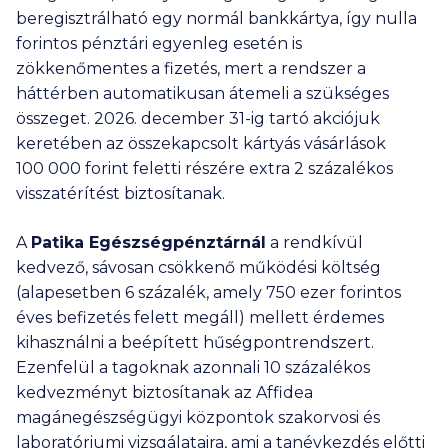
beregisztrálható egy normál bankkártya, így nulla
forintos pénztári egyenleg esetén is
zökkenőmentes a fizetés, mert a rendszer a
háttérben automatikusan átemeli a szükséges
összeget. 2026. december 31-ig tartó akciójuk
keretében az összekapcsolt kártyás vásárlások
100 000
forint feletti részére extra 2 százalékos
visszatérítést biztosítanak.
A
Patika Egészségpénztárnál
a rendkívül
kedvező, sávosan csökkenő működési költség
(alapesetben 6 százalék, amely
750 ezer
forintos
éves befizetés felett megáll) mellett érdemes
kihasználni a beépített hűségpontrendszert.
Ezenfelül a tagoknak azonnali 10 százalékos
kedvezményt biztosítanak az Affidea
magánegészségügyi központok szakorvosi és
laboratóriumi vizsgálataira, ami a tanévkezdés előtti