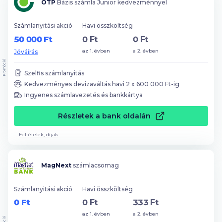
OTP
Bázis számla Junior kedvezménnyel
Számlanyitási akció
Havi összköltség
50 000 Ft
0 Ft
0 Ft
az 1. évben
a 2. évben
Jóváírás
Promóció
Szelfis számlanyitás
Kedvezményes devizaváltás havi
2
x
600 000
Ft-ig
Ingyenes számlavezetés és bankkártya
Részletek a bank oldalán
Feltételek, díjak
MagNext
számlacsomag
Számlanyitási akció
Havi összköltség
0 Ft
0 Ft
333 Ft
az 1. évben
a 2. évben