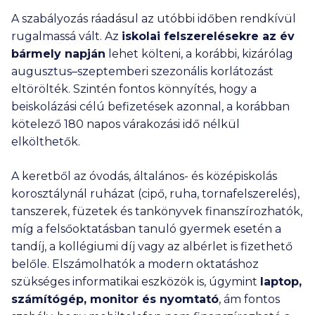
A szabályozás ráadásul az utóbbi időben rendkívül
rugalmassá vált. Az
iskolai felszerelésekre az év
bármely napján
lehet költeni, a korábbi, kizárólag
augusztus–szeptemberi szezonális korlátozást
eltörölték. Szintén fontos könnyítés, hogy a
beiskolázási célú befizetések azonnal, a korábban
kötelező 180 napos várakozási idő nélkül
elkölthetők.
A keretből az óvodás, általános- és középiskolás
korosztálynál ruházat (cipő, ruha, tornafelszerelés),
tanszerek, füzetek és tankönyvek finanszírozhatók,
míg a felsőoktatásban tanuló gyermek esetén a
tandíj, a kollégiumi díj vagy az albérlet is fizethető
belőle. Elszámolhatók a modern oktatáshoz
szükséges informatikai eszközök is, úgymint
laptop,
számítógép, monitor és nyomtató
, ám fontos