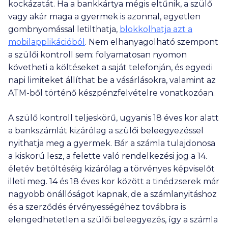
kockázatát. Ha a bankkártya mégis eltűnik, a szülő
vagy akár maga a gyermek is azonnal, egyetlen
gombnyomással letilthatja,
blokkolhatja azt a
mobilapplikációból
. Nem elhanyagolható szempont
a szülői kontroll sem: folyamatosan nyomon
követheti a költéseket a saját telefonján, és egyedi
napi limiteket állíthat be a vásárlásokra, valamint az
ATM-ből történő készpénzfelvételre vonatkozóan.
A szülő kontroll teljeskörű, ugyanis 18 éves kor alatt
a bankszámlát kizárólag a szülői beleegyezéssel
nyithatja meg a gyermek. Bár a számla tulajdonosa
a kiskorú lesz, a felette való rendelkezési jog a 14.
életév betöltéséig kizárólag a törvényes képviselőt
illeti meg. 14 és 18 éves kor között a tinédzserek már
nagyobb önállóságot kapnak, de a számlanyitáshoz
és a szerződés érvényességéhez továbbra is
elengedhetetlen a szülői beleegyezés, így a számla