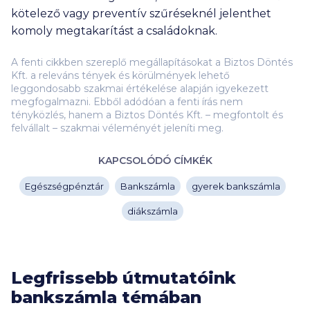
kötelező vagy preventív szűréseknél jelenthet
komoly megtakarítást a családoknak.
A fenti cikkben szereplő megállapításokat a Biztos Döntés
Kft. a releváns tények és körülmények lehető
leggondosabb szakmai értékelése alapján igyekezett
megfogalmazni. Ebből adódóan a fenti írás nem
tényközlés, hanem a Biztos Döntés Kft. – megfontolt és
felvállalt – szakmai véleményét jeleníti meg.
KAPCSOLÓDÓ CÍMKÉK
Egészségpénztár
Bankszámla
gyerek bankszámla
diákszámla
Legfrissebb útmutatóink
bankszámla témában