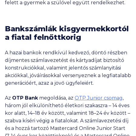
felett a gyermek a szülővel együtt rendelkezhet.
Bankszámlák kisgyermekkortól
a fiatal felnőttkorig
A hazai bankok rendkívül kedvező, döntő részben
díjmentes számlavezetést és kártyadíjat biztosító
konstrukciókkal, valamint jelentős számlanyitási
akciókkal, jóváírásokkal versenyeznek a legfiatalabb
generációért, azaz a jövő ügyfeleiért.
Az
OTP Bank
megoldása, az
OTP Junior csomag
,
három jól elkülöníthető életkori szakaszra – 14 éves
kor alatt, 14–18 év között, valamint 18–24 év között –
szabva kíséri végig a fiatalokat. A számlavezetési díj
és a hozzá tartozó Mastercard Online Junior Start
(7-14 éves kor közöttieknek) és a Mastercard Online