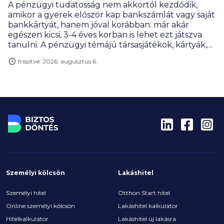
A pénzügyi tudatosság nem akkortól kezdődik,
amikor a gyerek először kap bankszámlát vagy saját
bankkártyát, hanem jóval korábban: már akár
egészen kicsi, 3-4 éves korban is lehet ezt játszva
tanulni. A pénzügyi témájú társasjátékok, kártyák,
online megoldások és szerepjátékok úgy tanítanak
frissítve: 2026. augusztus 6.
meg tervezni, mérlegelni, gyűjteni vagy éppen
döntéseket hozni, hogy közben a gyerekek
számára mindez élmény marad, nem tananyag. A
BiztosDöntés.hu gyűjtéséből kiderül, hogy akár az
egyetemisták is találnak olyan játékot, ami segít
nekik meghozni az első nagy pénzügyi
elhatározásukat.
Személyi kölcsön
Lakáshitel
Személyi hitel
Otthon Start hitel
Online személyi kölcsön
Lakáshitel kalkulátor
Hitelkalkulátor
Lakáshitel új lakásra