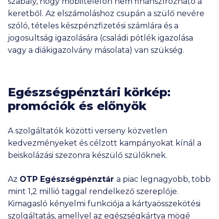
szabály, hogy mobiltelefon nem finanszírozható a
keretből. Az elszámoláshoz csupán a szülő nevére
szóló, tételes készpénzfizetési számlára és a
jogosultság igazolására (családi pótlék igazolása
vagy a diákigazolvány másolata) van szükség.
Egészségpénztári körkép:
promóciók és előnyök
A szolgáltatók közötti verseny közvetlen
kedvezményeket és célzott kampányokat kínál a
beiskolázási szezonra készülő szülőknek.
Az
OTP Egészségpénztár
a piac legnagyobb, több
mint
1,2 millió
taggal rendelkező szereplője.
Kimagasló kényelmi funkciója a kártyaösszekötési
szolgáltatás, amellyel az egészségkártya mögé