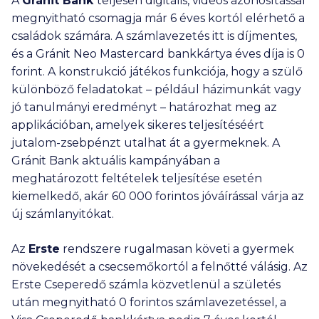
A
Gránit Bank
teljesen digitális, videós azonosítással
megnyitható csomagja már 6 éves kortól elérhető a
családok számára. A számlavezetés itt is díjmentes,
és a Gránit Neo Mastercard bankkártya éves díja is 0
forint. A konstrukció játékos funkciója, hogy a szülő
különböző feladatokat – például házimunkát vagy
jó tanulmányi eredményt – határozhat meg az
applikációban, amelyek sikeres teljesítéséért
jutalom-zsebpénzt utalhat át a gyermeknek. A
Gránit Bank aktuális kampányában a
meghatározott feltételek teljesítése esetén
kiemelkedő, akár
60 000
forintos jóváírással várja az
új számlanyitókat.
Az
Erste
rendszere rugalmasan követi a gyermek
növekedését a csecsemőkortól a felnőtté válásig. Az
Erste Cseperedő számla közvetlenül a születés
után megnyitható 0 forintos számlavezetéssel, a