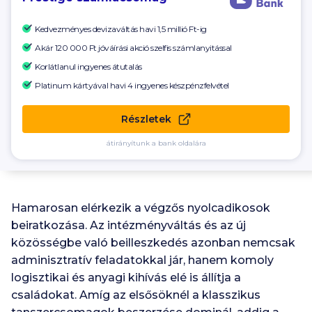
Kedvezményes devizaváltás havi 1,5 millió Ft-ig
Akár 120 000 Ft
jóváírási akció szelfis számlanyitással
Korlátlanul ingyenes átutalás
Platinum kártyával havi 4 ingyenes készpénzfelvétel
Részletek
átirányítunk a bank oldalára
Hamarosan elérkezik a végzős nyolcadikosok
beiratkozása. Az intézményváltás és az új
közösségbe való beilleszkedés azonban nemcsak
adminisztratív feladatokkal jár, hanem komoly
logisztikai és anyagi kihívás elé is állítja a
családokat. Amíg az elsősöknél a klasszikus