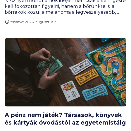
is. Az ilyen hőhullámok idején nemcsak a keringésre
kell fokozottan figyelni, hanem a bőrünkre is: a
bőrrákok közül a melanóma a legveszélyesebb,
rendkívül gyorsan képez áttéteket, és a
frissítve: 2026. augusztus 7.
közhiedelemmel ellentétben nem csak a közvetlen
napfénynek kitett testfelületeken alakulhat ki. Az
OTP Egészségpénztár Fáy Andrea bőrgyógyász
szakorvos segítségével eloszlatja a leggyakoribb
tévhiteket, és bemutatja, mire érdemes figyelni az
önvizsgálat és a szűrés során. A pénztári
megtakarításból akár a rendszeres szűrést is ki
lehet fizetni.
A pénz nem játék? Társasok, könyvek
és kártyák óvodástól az egyetemistáig