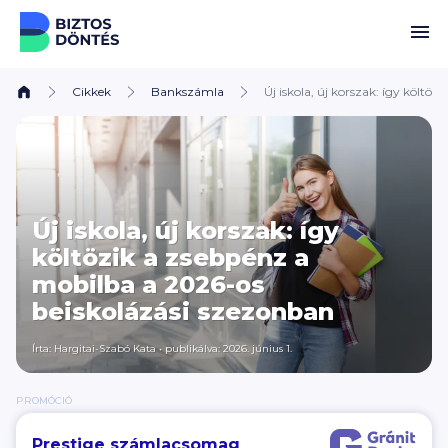
Ugrás a tartalomhoz
Cikkek
Bankszámla
Új iskola, új korszak: így költ
Új iskola, új korszak: így
költözik a zsebpénz a
mobilba a 2026-os
beiskolázási szezonban
Írta:
Hargitai-Szabó Kata
•
publikálva: 2026. június 1.
PROMÓCIÓ
Prestige számlacsomag