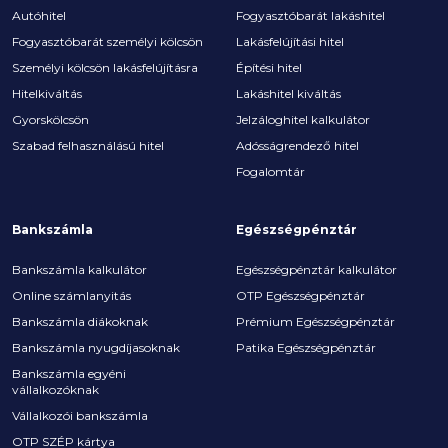
Autóhitel
Fogyasztóbarát lakáshitel
Fogyasztóbarát személyi kölcsön
Lakásfelújítási hitel
Személyi kölcsön lakásfelújításra
Építési hitel
Hitelkiváltás
Lakáshitel kiváltás
Gyorskölcsön
Jelzáloghitel kalkulátor
Szabad felhasználású hitel
Adósságrendező hitel
Fogalomtár
Bankszámla
Egészségpénztár
Bankszámla kalkulátor
Egészségpénztár kalkulátor
Online számlanyitás
OTP Egészségpénztár
Bankszámla diákoknak
Prémium Egészségpénztár
Bankszámla nyugdíjasoknak
Patika Egészségpénztár
Bankszámla egyéni
vállalkozóknak
Vállalkozói bankszámla
OTP SZÉP kártya