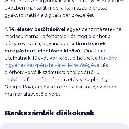
zsebpénzt. A nagyobbak, vagyis a 14–18 év közöttiek
eközben már saját mobilalkalmazási eléréssel
gyakorolhatják a digitális pénzkezelést.
A
14. életév betöltésével
egyes pénzintézeteknél
módosulhatnak a feltételek és megjelenhet a
kártya éves díja, ugyanakkor
a tinédzserek
mozgástere jelentősen kibővül
. Önállóan
utalhatnak, 16 éves kor felett élhetnek a
törvényi
ingyenes készpénzfelvétel lehetőségével
, és
elérhetővé válik számukra a teljes értékű
mobiltelefonos érintéses fizetés is (Apple Pay,
Google Pay), amely a középiskolai környezetben
ma már alapvető elvárás.
Bankszámlák diákoknak