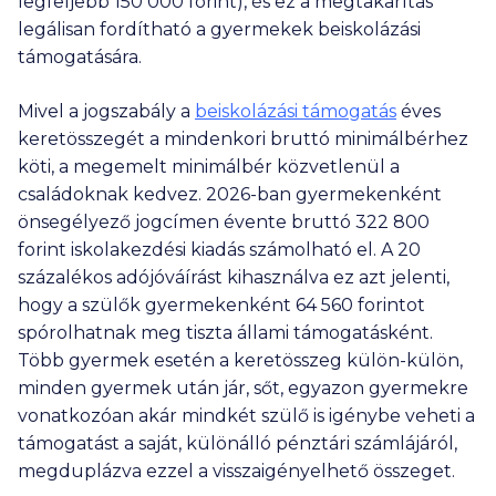
legfeljebb
150 000
forint), és ez a megtakarítás
legálisan fordítható a gyermekek beiskolázási
támogatására.
Mivel a jogszabály a
beiskolázási támogatás
éves
keretösszegét a mindenkori bruttó minimálbérhez
köti, a megemelt minimálbér közvetlenül a
családoknak kedvez. 2026-ban gyermekenként
önsegélyező jogcímen évente bruttó
322 800
forint iskolakezdési kiadás számolható el. A 20
százalékos adójóváírást kihasználva ez azt jelenti,
hogy a szülők gyermekenként
64 560
forintot
spórolhatnak meg tiszta állami támogatásként.
Több gyermek esetén a keretösszeg külön-külön,
minden gyermek után jár, sőt, egyazon gyermekre
vonatkozóan akár mindkét szülő is igénybe veheti a
támogatást a saját, különálló pénztári számlájáról,
megduplázva ezzel a visszaigényelhető összeget.