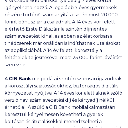
Visa Cseperedő bankkártya pedig 7 éves kortól
igényelhető hozzá. A legalább 7 éves gyermekek
részére történő számlanyitás esetén most
20 000
forint bónusz jár a családnak. A 14 éves kor felett
elérhető Erste Diákszámla szintén díjmentes
számlavezetést kínál, és ebben az életkorban a
tinédzserek már önállóan is indíthatnak utalásokat
az applikációból. A 14 év feletti korosztály a
feltételek teljesítésével most
25 000
forint jóváírást
szerezhet.
A
CIB Bank
megoldásai szintén szorosan igazodnak
a korosztályi sajátosságokhoz, biztonságos digitális
környezetet nyújtva. A 14 éves kor alattiaknak szóló
verzió havi számlavezetési díj és kártyadíj nélkül
érhető el. A szülő a CIB Bank mobilalkalmazásán
keresztül kényelmesen követheti a gyerek
költéseit és átutalásokkal menedzselheti a