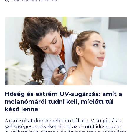
frissítve: 2026. augusztus 8.
Hőség és extrém UV-sugárzás: amit a
melanómáról tudni kell, mielőtt túl
késő lenne
A csúcsokat döntő melegen túl az UV-sugárzás is
szélsőséges értékeket ért el az elmúlt időszakban