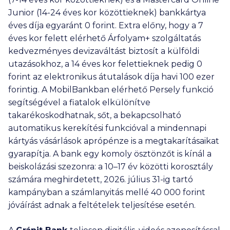
Junior (14-24 éves kor közöttieknek) bankkártya
éves díja egyaránt 0 forint. Extra előny, hogy a 7
éves kor felett elérhető Árfolyam+ szolgáltatás
kedvezményes devizaváltást biztosít a külföldi
utazásokhoz, a 14 éves kor felettieknek pedig 0
forint az elektronikus átutalások díja havi
100 ezer
forintig. A MobilBankban elérhető Persely funkció
segítségével a fiatalok elkülönítve
takarékoskodhatnak, sőt, a bekapcsolható
automatikus kerekítési funkcióval a mindennapi
kártyás vásárlások aprópénze is a megtakarításaikat
gyarapítja. A bank egy komoly ösztönzőt is kínál a
beiskolázási szezonra: a 10–17 év közötti korosztály
számára meghirdetett, 2026. július 31-ig tartó
kampányban a számlanyitás mellé 4
0 000
forint
jóváírást adnak a feltételek teljesítése esetén.