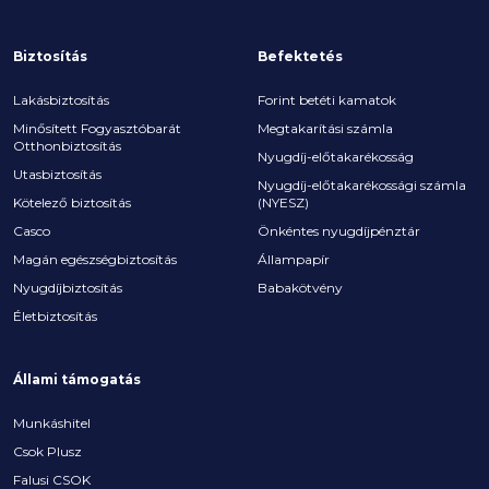
Biztosítás
Befektetés
Lakásbiztosítás
Forint betéti kamatok
Minősített Fogyasztóbarát
Megtakarítási számla
Otthonbiztosítás
Nyugdíj-előtakarékosság
Utasbiztosítás
Nyugdíj-előtakarékossági számla
Kötelező biztosítás
(NYESZ)
Casco
Önkéntes nyugdíjpénztár
Magán egészségbiztosítás
Állampapír
Nyugdíjbiztosítás
Babakötvény
Életbiztosítás
Állami támogatás
Munkáshitel
Csok Plusz
Falusi CSOK