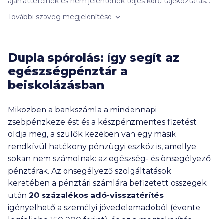
ajánlattételnek és nem jelentenek teljes körű tájékoztatást,
azok kizárólag informatív jellegűek, szerződéskötési
További szöveg megjelenítése
kötelezettséget nem jelentenek. Felhívjuk figyelmét, hogy
a kalkulátorban szereplő banki ajánlatok nem feltétlenül
objektív összehasonlítás alapján jelennek meg. A banki
ajánlatok sorrendjét befolyásolhatja a kattintások
Dupla spórolás: így segít az
gyakorisága, a bankokkal kötött promóciós szerződés
egészségpénztár a
tartalma (így különösen: a promóciós díj összege, illetve a
megrendelt kattintási szám mennyisége), valamint az
beiskolázásban
ajánlatok megjelenésének időben történő egyenletes
eloszlása miatti egyedi ütemezési célú informatikai
megoldások. A kiválasztott hitelintézet által adott ajánlat
Miközben a bankszámla a mindennapi
eltérhet a fent megadott adatoktól, amely vonatkozásában
zsebpénzkezelést és a készpénzmentes fizetést
felelősségünket kizárjuk. További részletek az
oldja meg, a szülők kezében van egy másik
Ügyféltájékoztatónkban (
ITT
), valamint a hitelintézetek
rendkívül hatékony pénzügyi eszköz is, amellyel
weboldalán vagy azok ügyfélszolgálatain tekinthetők meg.
Ezeknek a bankoknak a termékeit nem jelenítjük meg a
sokan nem számolnak: az egészség- és önsegélyező
kalkulátorainkban: Bank of China, BNP Paribas, Deutsche
pénztárak. Az önsegélyező szolgáltatások
Bank, Duna Takarék Bank, ING, KDB Bank, Merkantil Bank,
keretében a pénztári számlára befizetett összegek
Oberbank, Polgári Bank.
után
20 százalékos adó-visszatérítés
Nem találtad meg, amit kerestél? Nézd meg a
gyakran
ismételt kérdéseket
is!
igényelhető a személyi jövedelemadóból (évente