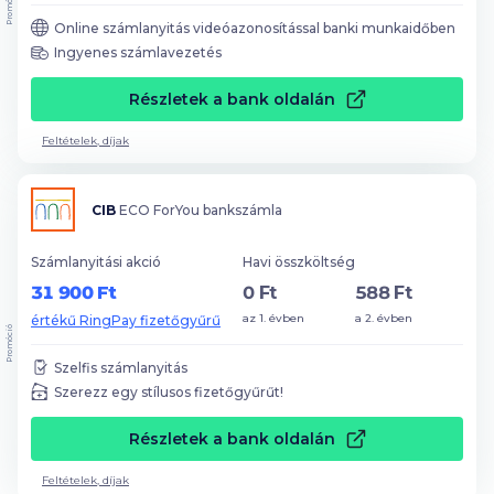
Promóció
Online számlanyitás videóazonosítással banki munkaidőben
Ingyenes számlavezetés
Részletek a bank oldalán
Feltételek, díjak
CIB
ECO ForYou bankszámla
Számlanyitási akció
Havi összköltség
31 900 Ft
0 Ft
588 Ft
az 1. évben
a 2. évben
értékű RingPay fizetőgyűrű
Promóció
Szelfis számlanyitás
Szerezz egy stílusos fizetőgyűrűt!
Részletek a bank oldalán
Feltételek, díjak