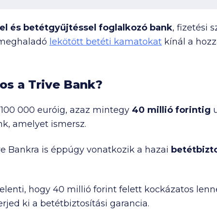
el és betétgyűjtéssel foglalkozó bank
, fizetési
t meghaladó
lekötött betéti kamatokat
kínál a hozz
os a Trive Bank?
t
100 000
euróig, azaz mintegy
40 millió
forintig
u
k, amelyet ismersz.
ve Bankra is éppúgy vonatkozik a hazai
betétbizt
elenti, hogy
40 millió
forint felett kockázatos len
rjed ki a betétbiztosítási garancia.