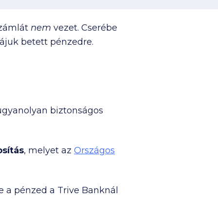
 számlát
nem
vezet. Cserébe
ájuk betett pénzedre.
gyanolyan biztonságos
osítás
, melyet az
Országos
ne a pénzed a Trive Banknál