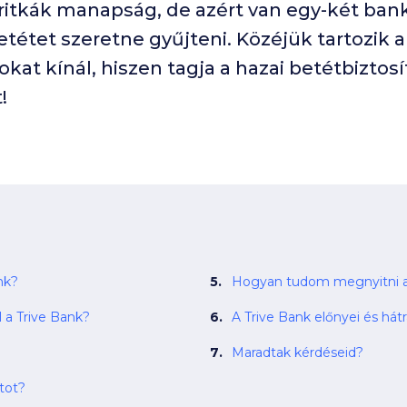
tkák manapság, de azért van egy-két bank
tétet szeretne gyűjteni. Közéjük tartozik a 
t kínál, hiszen tagja a hazai betétbiztosí
!
nk?
Hogyan tudom megnyitni a 
l a Trive Bank?
A Trive Bank előnyei és hát
Maradtak kérdéseid?
tot?