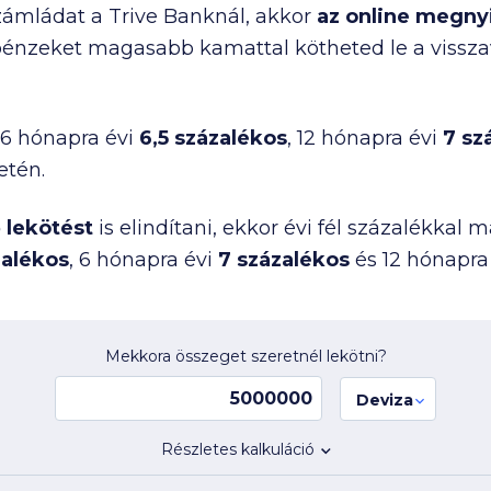
ámládat a Trive Banknál, akkor
az online megnyi
énzeket magasabb kamattal kötheted le a visszav
, 6 hónapra évi
6,5 százalékos
, 12 hónapra évi
7 sz
etén.
 lekötést
is elindítani, ekkor évi fél százalékka
zalékos
, 6 hónapra évi
7 százalékos
és 12 hónapra
Mekkora összeget szeretnél lekötni?
Deviza
Részletes kalkuláció