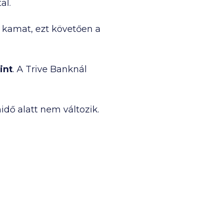
al.
k, Oberbank, Bank of China.
z kamat, ezt követően a
int
. A Trive Banknál
idő alatt nem változik.