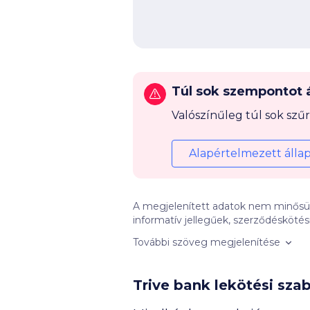
Túl sok szempontot ál
Valószínűleg túl sok szűr
Alapértelmezett álla
A megjelenített adatok nem minősüln
informatív jellegűek, szerződéskötési kötelezettséget nem jelentenek.
nem feltétlenül objektív összehasonlí
További szöveg megjelenítése
bankokkal kötött promóciós szerződés
mennyisége), valamint az ajánlatok 
megoldások. Az EBKM számítása az aktuálisan meghirdetett kamatokkal történt, amelyeket a hitelintézetek módosíthatnak. A
Trive bank lekötési sza
kiválasztott hitelintézet által adott
részletek az Ügyféltájékoztatónkban