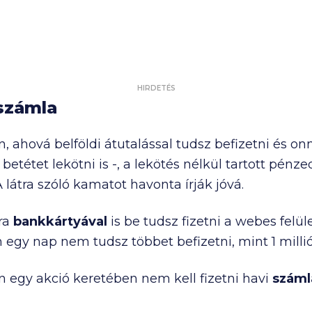
HIRDETÉS
 számla
 ahová belföldi átutalással tudsz befizetni és onna
z betétet lekötni is -, a lekötés nélkül tartott pénz
 látra szóló kamatot havonta írják jóvá.
ára
bankkártyával
is be tudsz fizetni a webes felü
n egy nap nem tudsz többet befizetni, mint
1 milli
n egy akció keretében nem kell fizetni havi
száml