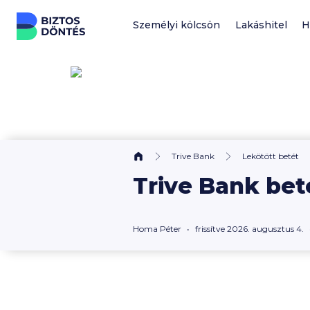
Ugrás a tartalomhoz
Személyi kölcsön
Lakáshitel
H
Trive Bank
Lekötött betét
Trive Bank bet
Homa Péter
frissítve 2026. augusztus 4.