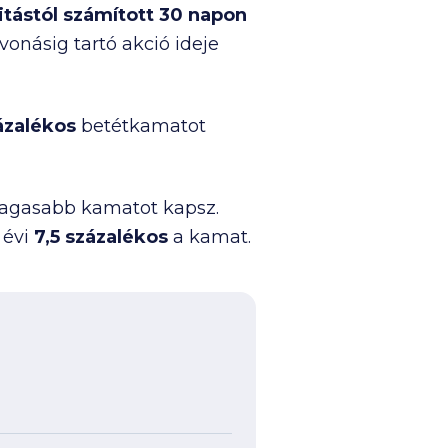
tástól számított 30 napon
onásig tartó akció ideje
ázalékos
betétkamatot
l magasabb kamatot kapsz.
 évi
7,5 százalékos
a kamat.