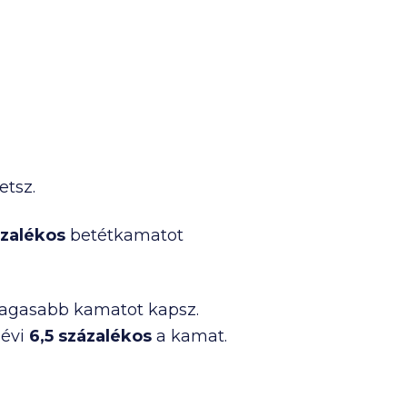
etsz.
ázalékos
betétkamatot
l magasabb kamatot kapsz.
 évi
6,5 százalékos
a kamat.