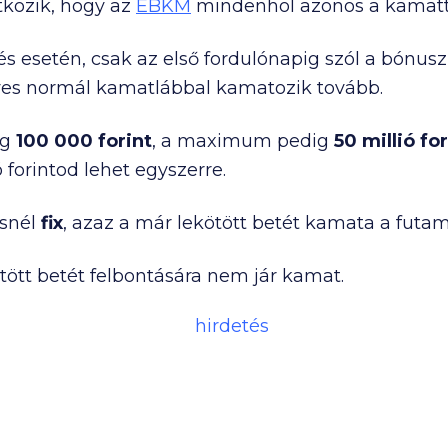
tkozik, hogy az
EBKM
mindenhol azonos a kamatt
m jelenítjük meg a kalkulátorainkban: MBH Duna Bank, KDB Ban
Nézd meg a
gyakran ismételt kérdéseket
is!
és esetén, csak az első fordulónapig szól a bónus
yes normál kamatlábbal kamatozik tovább.
eg
100 000
forint
, a maximum pedig
50 millió
for
ó
forintod lehet egyszerre.
ésnél
fix
, azaz a már lekötött betét kamata a futam
ötött betét felbontására nem jár kamat.