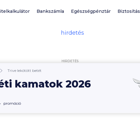
itelkalkulátor
Bankszámla
Egészségpénztár
Biztosítás
HIRDETÉS
Trive lekötött betét
éti kamatok 2026
promóció