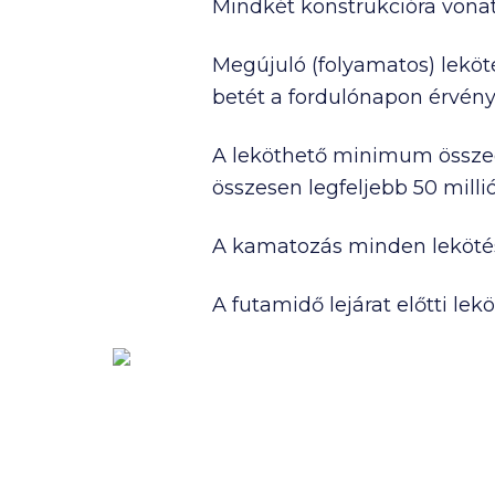
Mindkét konstrukcióra vona
Ezeknek a bankoknak a termékeit ne
Nem találtad meg, amit kerestél? 
Megújuló (folyamatos) leköt
betét a fordulónapon érvén
A leköthető minimum össz
összesen legfeljebb
50 milli
A kamatozás minden leköt
A futamidő lejárat előtti lek