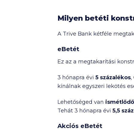
Milyen betéti konst
A Trive Bank kétféle megtaka
eBetét
Ez az a megtakarítási konst
3 hónapra évi
5 százalékos
,
kínálnak egyszeri lekötés es
Lehetőséged van
ismétlődő
Tehát 3 hónapra évi
5,5 szá
Akciós eBetét