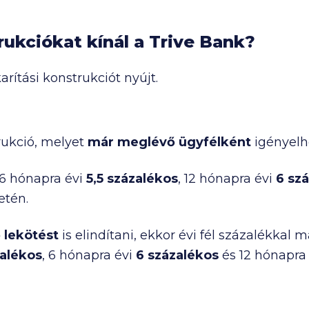
rukciókat kínál a Trive Bank?
rítási konstrukciót nyújt.
rukció, melyet
már meglévő ügyfélként
igényelh
 6 hónapra évi
5,5 százalékos
, 12 hónapra évi
6 sz
etén.
 lekötést
is elindítani, ekkor évi fél százalékka
zalékos
, 6 hónapra évi
6 százalékos
és 12 hónapra