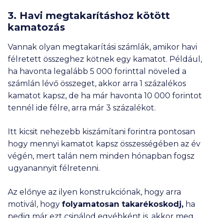
3. Havi megtakarításhoz kötött
kamatozás
Vannak olyan megtakarítási számlák, amikor havi
félretett összeghez kötnek egy kamatot. Például,
ha havonta legalább
5 000
forinttal növeled a
számlán lévő összeget, akkor arra 1 százalékos
kamatot kapsz, de ha már havonta
10 000
forintot
tennél ide félre, arra már 3 százalékot.
Itt kicsit nehezebb kiszámítani forintra pontosan
hogy mennyi kamatot kapsz összességében az év
végén, mert talán nem minden hónapban fogsz
ugyanannyit félretenni.
Az előnye az ilyen konstrukciónak, hogy arra
motivál, hogy
folyamatosan takarékoskodj,
ha
pedig már ezt csinálod egyébként is, akkor meg