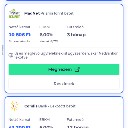
MagNet
Prizma forint betét
Nettó kamat
EBKM
Futamidó
10 806 Ft
6,00%
3 hónap
Fix kamatozás
Kamat: 6,07%
Promóció
Új és meglévő ügyfeleknek is! Egyszerűen, akár NetBankon
lekötve!
Megnézem
Részletek
Cofidis
Bank - Lekötött betét
Nettó kamat
EBKM
Futamidó
43 200 Ft
6,00%
12 hónap