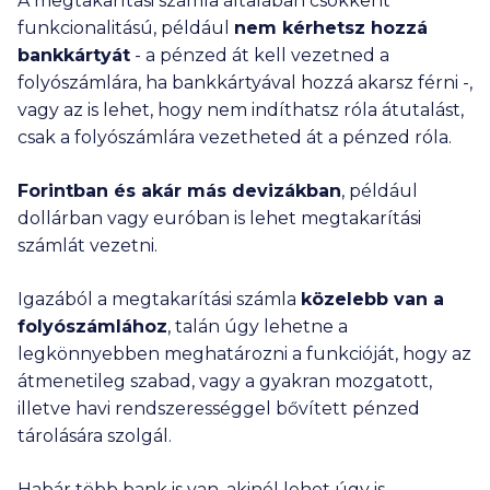
A megtakarítási számla általában csökkent
ismételt kérdéseket
is!
funkcionalitású, például
nem kérhetsz hozzá
bankkártyát
- a pénzed át kell vezetned a
folyószámlára, ha bankkártyával hozzá akarsz férni -,
vagy az is lehet, hogy nem indíthatsz róla átutalást,
csak a folyószámlára vezetheted át a pénzed róla.
Forintban és akár más devizákban
, például
dollárban vagy euróban is lehet megtakarítási
számlát vezetni.
Igazából a megtakarítási számla
közelebb van a
folyószámlához
, talán úgy lehetne a
legkönnyebben meghatározni a funkcióját, hogy az
átmenetileg szabad, vagy a gyakran mozgatott,
illetve havi rendszerességgel bővített pénzed
tárolására szolgál.
Habár több bank is van, akinél lehet úgy is