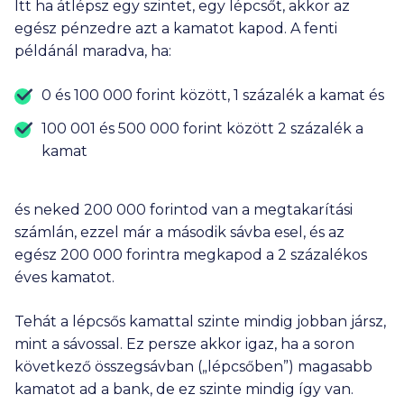
Itt ha átlépsz egy szintet, egy lépcsőt, akkor az
egész pénzedre azt a kamatot kapod. A fenti
példánál maradva, ha:
0 és
100 000
forint között, 1 százalék a kamat és
100 001
és
500 000
forint között 2 százalék a
kamat
és neked
200 000
forintod van a megtakarítási
számlán, ezzel már a második sávba esel, és az
egész
200 000
forintra megkapod a 2 százalékos
éves kamatot.
Tehát a lépcsős kamattal szinte mindig jobban jársz,
mint a sávossal. Ez persze akkor igaz, ha a soron
következő összegsávban („lépcsőben”) magasabb
kamatot ad a bank, de ez szinte mindig így van.