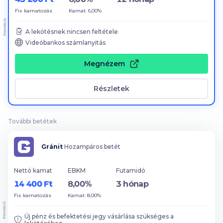
Fix kamatozás
Kamat: 6,00%
Promóció
A lekötésnek nincsen feltétele
Videóbankos számlanyitás
Megnézem
Részletek
További betétek
Gránit
Hozampáros betét
Nettó kamat
EBKM
Futamidó
14 400 Ft
8,00%
3 hónap
Fix kamatozás
Kamat: 8,00%
Promóció
Új pénz és befektetési jegy vásárlása szükséges a