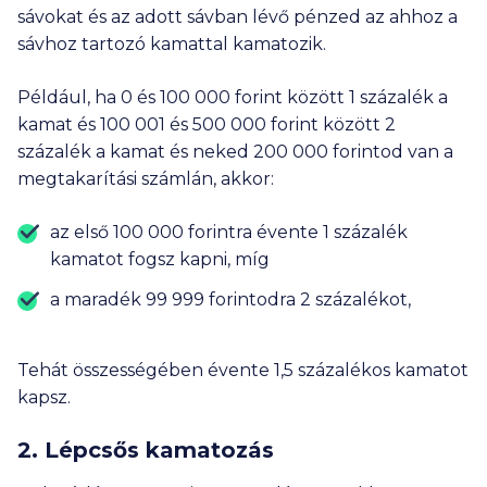
sávokat és az adott sávban lévő pénzed az ahhoz a
sávhoz tartozó kamattal kamatozik.
Például, ha 0 és
100 000
forint között 1 százalék a
kamat és
100 001
és
500 000
forint között 2
százalék a kamat és neked
200 000
forintod van a
megtakarítási számlán, akkor:
az első
100 000
forintra évente 1 százalék
kamatot fogsz kapni, míg
a maradék
99 999
forintodra 2 százalékot,
Tehát összességében évente 1,5 százalékos kamatot
kapsz.
2. Lépcsős kamatozás