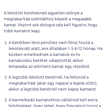
A lekötött betéteknek egyetlen előnye a
megtakarítási számlákhoz képest a magasabb
kamat. Viszont sok dologra oda kell figyelni, hogy
több kamatot kapj:
A betétben lévő pénzhez nem férsz hozzá a
lekötési idő alatt, ami általában 1-3-6-12 hónap. Ha
közben emelkednek a kamatok és fix
kamatozású betétet választottál, akkor
kimaradsz az elérhető kamat egy részéből.
A legtöbb lekötött betétnél, ha feltöröd a
megtakarítást (akár egy nappal a lejárat előtt),
akkor a legtöbb betétnél nem kapsz kamatot.
A kiemelkedő kamatokhoz vállalnod kell extra
feltételeket. Ilyen lehet, hogy friss pénzt hozol a