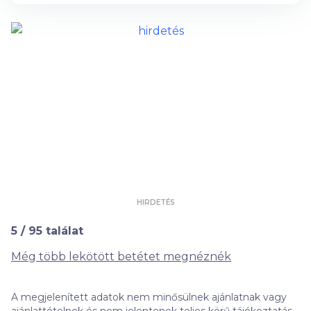
HIRDETÉS
5
/
95
találat
Még több lekötött betétet megnéznék
A megjelenített adatok nem minősülnek ajánlatnak vagy
ajánlattételnek és nem jelentenek teljes körű tájékoztatást,