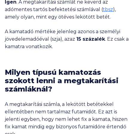
Igen
. A megtakarítási számlát ne keverd az
adómentes tartós befektetési számlával (
tbsz
),
amely olyan, mint egy ötéves lekötött betét.
A kamatadó mértéke jelenleg azonos a személyi
jövedelemadóéval (szja), azaz
15 százalék
. Ez csak a
kamatra vonatkozik.
Milyen típusú kamatozás
szokott lenni a megtakarítási
számláknál?
A megtakarítási számla, a lekötött betétekkel
ellentétben nem tartalmaz futamidőt. Ez azt is
jelenti egyben, hogy nem lehet fix a kamata, hiszen
fix kamat mindig egy bizonyos futamidőre értendő