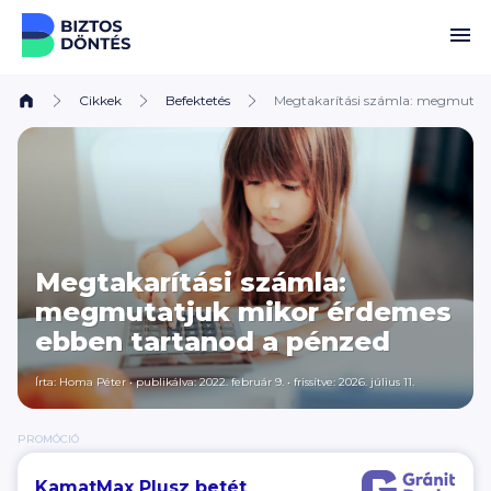
Ugrás a tartalomhoz
Cikkek
Befektetés
Megtakarítási számla: megmutatj
Megtakarítási számla:
megmutatjuk mikor érdemes
ebben tartanod a pénzed
Írta:
Homa Péter
•
publikálva: 2022. február 9.
•
frissítve: 2026. július 11.
PROMÓCIÓ
KamatMax Plusz betét