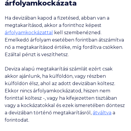
árfolyamkockázata
Ha devizában kapod a fizetésed, abban van a
megtakarításod, akkor a forinthoz képest
árfolyamkockázattal
kell szembenézned.
Emelkedő árfolyam esetében forintban átszámítva
nő a megtakarításod értéke, míg fordítva csökken.
Ezáltal pénzt is veszíthetsz.
Deviza alapú megtakarítási számlát ezért csak
akkor ajánlunk, ha külföldön, vagy részben
külföldön élsz, ahol az adott devizában költesz.
Ekkor nincs árfolyamkockázatod, hiszen nem
forinttal költesz -, vagy ha kifejezetten tisztában
vagy a kockázatokkal és ezek ismeretében döntesz
a devizában történő megtakarításról,
átváltva
a
forintodat.