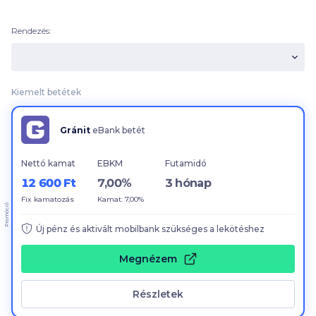
Rendezés:
Kiemelt betétek
Gránit
eBank betét
Nettó kamat
EBKM
Futamidó
12 600 Ft
7,00%
3 hónap
Fix kamatozás
Kamat: 7,00%
Promóció
Új pénz és aktivált mobilbank szükséges a lekötéshez
Megnézem
Részletek