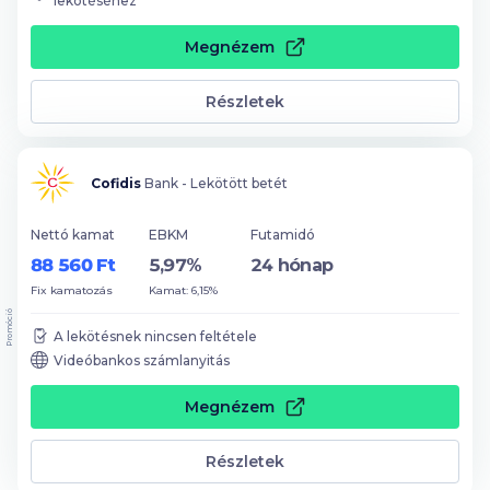
lekötéséhez
Megnézem
Részletek
Cofidis
Bank - Lekötött betét
Nettó kamat
EBKM
Futamidó
88 560 Ft
5,97%
24 hónap
Fix kamatozás
Kamat: 6,15%
Promóció
A lekötésnek nincsen feltétele
Videóbankos számlanyitás
Megnézem
Részletek