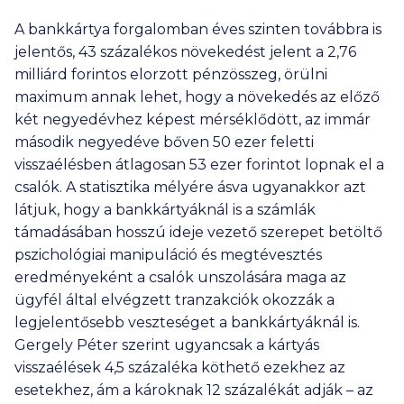
A bankkártya forgalomban éves szinten továbbra is
jelentős, 43 százalékos növekedést jelent a 2,76
milliárd forintos elorzott pénzösszeg, örülni
maximum annak lehet, hogy a növekedés az előző
két negyedévhez képest mérséklődött, az immár
második negyedéve bőven 50 ezer feletti
visszaélésben átlagosan 53 ezer forintot lopnak el a
csalók. A statisztika mélyére ásva ugyanakkor azt
látjuk, hogy a bankkártyáknál is a számlák
támadásában hosszú ideje vezető szerepet betöltő
pszichológiai manipuláció és megtévesztés
eredményeként a csalók unszolására maga az
ügyfél által elvégzett tranzakciók okozzák a
legjelentősebb veszteséget a bankkártyáknál is.
Gergely Péter szerint ugyancsak a kártyás
visszaélések 4,5 százaléka köthető ezekhez az
esetekhez, ám a károknak 12 százalékát adják – az