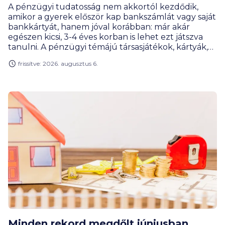
A pénzügyi tudatosság nem akkortól kezdődik,
amikor a gyerek először kap bankszámlát vagy saját
bankkártyát, hanem jóval korábban: már akár
egészen kicsi, 3-4 éves korban is lehet ezt játszva
tanulni. A pénzügyi témájú társasjátékok, kártyák,
online megoldások és szerepjátékok úgy tanítanak
frissítve: 2026. augusztus 6.
meg tervezni, mérlegelni, gyűjteni vagy éppen
döntéseket hozni, hogy közben a gyerekek
számára mindez élmény marad, nem tananyag. A
BiztosDöntés.hu gyűjtéséből kiderül, hogy akár az
egyetemisták is találnak olyan játékot, ami segít
nekik meghozni az első nagy pénzügyi
elhatározásukat.
Minden rekord megdőlt júniusban,