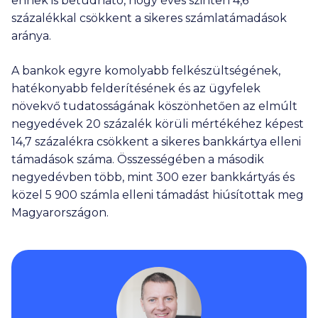
ennek is betudható, hogy éves szinten 4,6
százalékkal csökkent a sikeres számlatámadások
aránya.
A bankok egyre komolyabb felkészültségének,
hatékonyabb felderítésének és az ügyfelek
növekvő tudatosságának köszönhetően az elmúlt
negyedévek 20 százalék körüli mértékéhez képest
14,7 százalékra csökkent a sikeres bankkártya elleni
támadások száma. Összességében a második
negyedévben több, mint 300 ezer bankkártyás és
közel 5 900 számla elleni támadást hiúsítottak meg
Magyarországon.