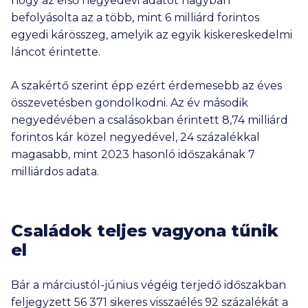
hogy az első negyedévi adatot nagyban
befolyásolta az a több, mint 6 milliárd forintos
egyedi kárösszeg, amelyik az egyik kiskereskedelmi
láncot érintette.
A szakértő szerint épp ezért érdemesebb az éves
összevetésben gondolkodni. Az év második
negyedévében a csalásokban érintett 8,74 milliárd
forintos kár közel negyedével, 24 százalékkal
magasabb, mint 2023 hasonló időszakának 7
milliárdos adata.
Családok teljes vagyona tűnik
el
Bár a márciustól-június végéig terjedő időszakban
feljegyzett 56 371 sikeres visszaélés 92 százalékát a