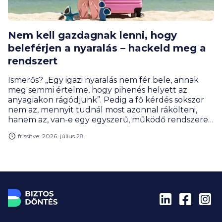
Nem kell gazdagnak lenni, hogy
beleférjen a nyaralás – hackeld meg a
rendszert
Ismerős? „Egy igazi nyaralás nem fér bele, annak
meg semmi értelme, hogy pihenés helyett az
anyagiakon rágódjunk”. Pedig a fő kérdés sokszor
nem az, mennyit tudnál most azonnal rákölteni,
hanem az, van-e egy egyszerű, működő rendszered
rá: előre gondolkodsz, széthúzod időben a
frissítve: 2026. július 28.
fizetnivalókat, pár okos nyaralás-hackkel faragsz a
költségeken és elkerülöd a pénznyelő buktatókat.
A cikk végére lehet, hogy neked sem kell
lemondani az idei, vagy a következő évek
kiruccanásairól.