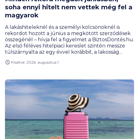
soha ennyi hitelt nem vettek még fel a
magyarok
A lakáshiteleknél és a személyi kölcsönöknél is
rekordot hozott a június a megkötött szerződések
összegénél – hívja fel a figyelmet a BiztosDöntés.hu.
Az első féléves hitelpiaci kereslet szintén messze
túlszárnyalta az egy évvel korábbit, a lakosság
hitelportfóliójának mérete pedig már 14 000
frissítve: 2026. augusztus 1.
milliárd forint közelében mozog.