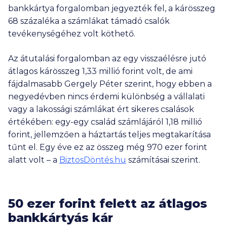
bankkártya forgalomban jegyezték fel, a kárösszeg
68 százaléka a számlákat támadó csalók
tevékenységéhez volt köthető.
Az átutalási forgalomban az egy visszaélésre jutó
átlagos kárösszeg 1,33 millió forint volt, de ami
fájdalmasabb Gergely Péter szerint, hogy ebben a
negyedévben nincs érdemi különbség a vállalati
vagy a lakossági számlákat ért sikeres csalások
értékében: egy-egy család számlájáról 1,18 millió
forint, jellemzően a háztartás teljes megtakarítása
tűnt el. Egy éve ez az összeg még 970 ezer forint
alatt volt – a
BiztosDöntés.hu
számításai szerint.
50 ezer forint felett az átlagos
bankkártyás kár