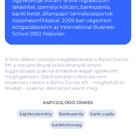
ügyvezetője voltam. 15 éve foglalkozom
lakáshitel, személyi kölcsön, bankszámla,
banki betét, állampapír termékcsoportok
összehasonlításával. 2006-ban végeztem
közgazdászként az International Business
School (IBS) főiskolán.
A fenti cikkben szereplő megállapításokat a Biztos Döntés
Kft. a releváns tények és körülmények lehető
leggondosabb szakmai értékelése alapján igyekezett
megfogalmazni. Ebből adódóan a fenti írás nem
tényközlés, hanem a Biztos Döntés Kft. – megfontolt és
felvállalt – szakmai véleményét jeleníti meg.
KAPCSOLÓDÓ CÍMKÉK
Sajtóközlemény
Bankszámla
banki csalás
bankbiztonság