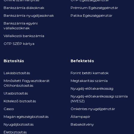
Bankszámla diákoknak
Prémium Egészségpénztár
Bankszámla nyugdíjasoknak
Patika Egészségpénztár
Bankszámla egyéni
vállalkozóknak
Vállalkozói bankszámla
OTP SZÉP kártya
Biztosítás
Befektetés
Lakásbiztosítás
Forint betéti kamatok
Minősített Fogyasztóbarát
Megtakarítási számla
Otthonbiztosítás
Nyugdíj-előtakarékosság
Utasbiztosítás
Nyugdíj-előtakarékossági számla
Kötelező biztosítás
(NYESZ)
Casco
Önkéntes nyugdíjpénztár
Magán egészségbiztosítás
Állampapír
Nyugdíjbiztosítás
Babakötvény
Életbiztosítás