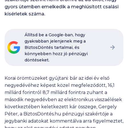
gyors ütemben emelkedik a meghiúsított csalási
kísérletek száma.
Állítsd be a Google-ban, hogy
gyakrabban jelenjenek meg a
BiztosDöntés tartalmai, és
könnyebben hozz jó pénzügyi
döntéseket.
Korai örömtüzeket gyújtani: bár az idei év első
negyedévéhez képest közel megfeleződött, 16,1
milliárd forintról 8,7 milliárd forintra zuhant a
második negyedévben az elektronikus visszaélések
következtében keletkezett kár összege, Gergely
Péter, a BiztosDöntés.hu pénzügyi szakértője a
jegybanki adatokat kommentálva arra figyelmeztet,