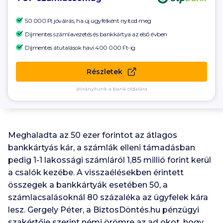
50 000 Ft
jóváírás, ha új ügyfélként nyitod meg
Díjmentes számlavezetés és bankkártya az első évben
Díjmentes átutalások havi
400 000 Ft-ig
Részletek
átirányítunk a bank oldalára
Meghaladta az 50 ezer forintot az átlagos
bankkártyás kár, a számlák elleni támadásban
pedig 1-1 lakossági számláról 1,85 millió forint kerül
a csalók kezébe. A visszaélésekben érintett
összegek a bankkártyák esetében 50, a
számlacsalásoknál 80 százaléka az ügyfelek kára
lesz. Gergely Péter, a BiztosDöntés.hu pénzügyi
szakértője szerint némi örömre az ad okot, hogy