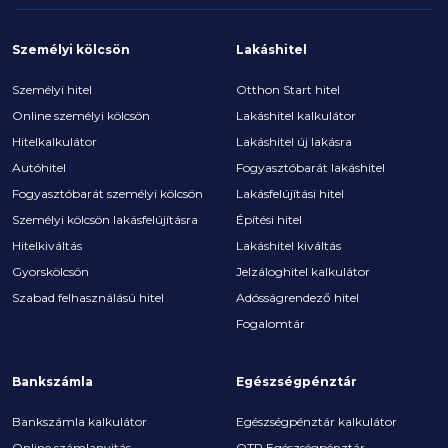
Személyi kölcsön
Lakáshitel
Személyi hitel
Otthon Start hitel
Online személyi kölcsön
Lakáshitel kalkulátor
Hitelkalkulátor
Lakáshitel új lakásra
Autóhitel
Fogyasztóbarát lakáshitel
Fogyasztóbarát személyi kölcsön
Lakásfelújítási hitel
Személyi kölcsön lakásfelújításra
Építési hitel
Hitelkiváltás
Lakáshitel kiváltás
Gyorskölcsön
Jelzáloghitel kalkulátor
Szabad felhasználású hitel
Adósságrendező hitel
Fogalomtár
Bankszámla
Egészségpénztár
Bankszámla kalkulátor
Egészségpénztár kalkulátor
Online számlanyitás
OTP Egészségpénztár