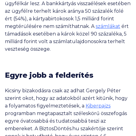
ügyfélkár lesz. A bankkártyás visszaélések esetében
az ügyfélre terhelt károk aránya 50 százalék fölé
ért (54%), a kártyabirtokosok 1,5 milliárd forint
megtérülésére nem számíthatnak. A
számlákat
ért
támadások esetében a károk közel 90 százaléka, 5
milliárd forint volt a számlatulajdonosokra terhelt
veszteség összege.
Egyre jobb a felderítés
Kicsiny bizakodásra csak az adhat Gergely Péter
szerint okot, hogy az adatokból azért kitűnik, hogy
a folyamatos figyelmeztetések, a
Kiberpajzs
programban megtapasztalt széleskörű összefogás
egyre óvatosabbá és tudatosabbá teszi az
embereket. A BiztosDöntés.hu szakértője szerint