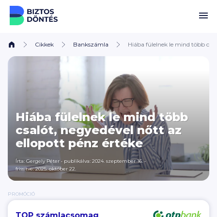
Ugrás a tartalomhoz
Cikkek
Bankszámla
Hiába fülelnek le mind több csal
Hiába fülelnek le mind több
csalót, negyedével nőtt az
ellopott pénz értéke
Írta:
Gergely Péter
•
publikálva: 2024. szeptember 16.
•
frissítve: 2025. október 22.
PROMÓCIÓ
TOP számlacsomag