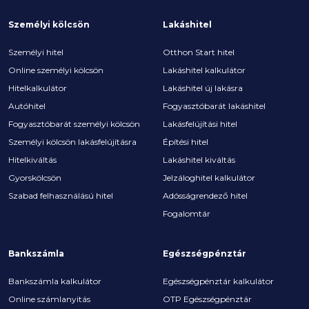
Személyi kölcsön
Lakáshitel
Személyi hitel
Otthon Start hitel
Online személyi kölcsön
Lakáshitel kalkulátor
Hitelkalkulátor
Lakáshitel új lakásra
Autóhitel
Fogyasztóbarát lakáshitel
Fogyasztóbarát személyi kölcsön
Lakásfelújítási hitel
Személyi kölcsön lakásfelújításra
Építési hitel
Hitelkiváltás
Lakáshitel kiváltás
Gyorskölcsön
Jelzáloghitel kalkulátor
Szabad felhasználású hitel
Adósságrendező hitel
Fogalomtár
Bankszámla
Egészségpénztár
Bankszámla kalkulátor
Egészségpénztár kalkulátor
Online számlanyitás
OTP Egészségpénztár