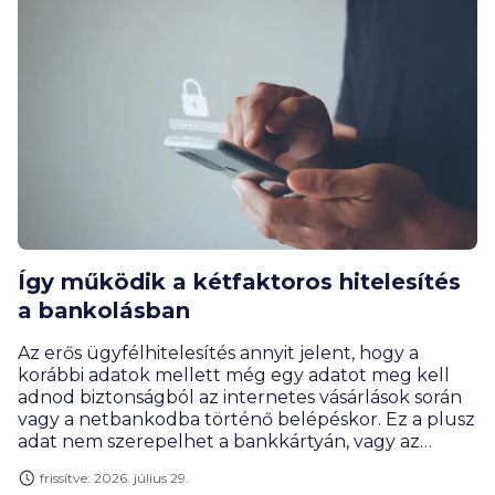
Így működik a kétfaktoros hitelesítés
a bankolásban
Az erős ügyfélhitelesítés annyit jelent, hogy a
korábbi adatok mellett még egy adatot meg kell
adnod biztonságból az internetes vásárlások során
vagy a netbankodba történő belépéskor. Ez a plusz
adat nem szerepelhet a bankkártyán, vagy az
internetbanknál egy plusz adatot jelent a belépési
frissítve: 2026. július 29.
jelszavadon túl.