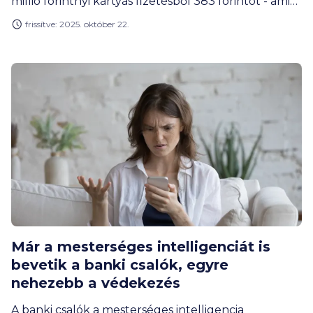
millió forintnyi kártyás fizetésből 383 forintot - ami
fájó, hogy a fenti összegnek egyre nagyobb része a
frissítve: 2025. október 22.
kártya- és számlabirtokos kára lesz - hívja fel a
figyelmet Gergely Péter, a BiztosDöntés.hu
pénzügyi szakértője.
Már a mesterséges intelligenciát is
bevetik a banki csalók, egyre
nehezebb a védekezés
A banki csalók a mesterséges intelligencia