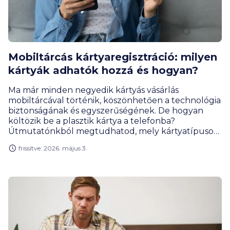
Mobiltárcás kártyaregisztráció: milyen
kártyák adhatók hozzá és hogyan?
Ma már minden negyedik kártyás vásárlás
mobiltárcával történik, köszönhetően a technológia
biztonságának és egyszerűségének. De hogyan
költözik be a plasztik kártya a telefonba?
Útmutatónkból megtudhatod, mely kártyatípusok
alkalmasak a mobilfizetésre, hogyan zajlik a
frissítve: 2026. május 3.
regisztráció lépésről lépésre, és mit tegyünk, ha a
SZÉP- vagy egészségpénztári kártyánkat
szeretnénk a mobiltárcánkban tudni.