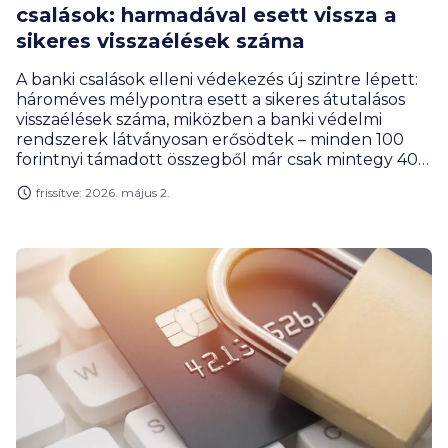
csalások: harmadával esett vissza a
sikeres visszaélések száma
A banki csalások elleni védekezés új szintre lépett:
hároméves mélypontra esett a sikeres átutalásos
visszaélések száma, miközben a banki védelmi
rendszerek látványosan erősödtek – minden 100
forintnyi támadott összegből már csak mintegy 40
forint válik tényleges ügyfélkárrá – hívja fel a
frissítve: 2026. május 2.
figyelmet Gergely Péter, a BiztosDöntés.hu
pénzügyi szakértője.