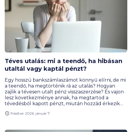
Téves utalás: mi a teendő, ha hibásan
utaltál vagy kaptál pénzt?
Egy hosszú bankszámlaszámot könnyű elírni, de mi
a teendő, ha megtörténik rá az utalás? Hogyan
zajlik a tévesen utalt pénz visszaszerzése? És vajon
lesz következménye annak, ha megtartod a
tévedésből kapott pénzt, miután hozzád érkezik
ismeretlen forrásból?
frissítve: 2026. január 7.