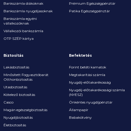
Bankszámla diákoknak
Prémium Egészségpénztár
Bankszámla nyugdíjasoknak
Patika Egészségpénztár
Bankszámla egyéni
vállalkozóknak
Vállalkozói bankszámla
OTP SZÉP kártya
Biztosítás
Befektetés
Lakásbiztosítás
Forint betéti kamatok
Minősített Fogyasztóbarát
Megtakarítási számla
Otthonbiztosítás
Nyugdíj-előtakarékosság
Utasbiztosítás
Nyugdíj-előtakarékossági számla
Kötelező biztosítás
(NYESZ)
Casco
Önkéntes nyugdíjpénztár
Magán egészségbiztosítás
Állampapír
Nyugdíjbiztosítás
Babakötvény
Életbiztosítás