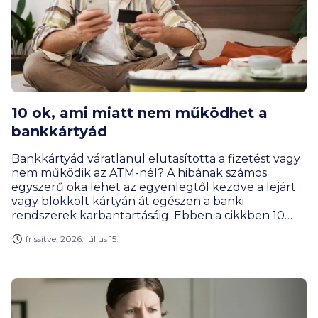
10 ok, ami miatt nem működhet a
bankkártyád
Bankkártyád váratlanul elutasította a fizetést vagy
nem működik az ATM-nél? A hibának számos
egyszerű oka lehet az egyenlegtől kezdve a lejárt
vagy blokkolt kártyán át egészen a banki
rendszerek karbantartásáig. Ebben a cikkben 10
gyakori okot gyűjtöttünk össze, hogy könnyebben
frissítve: 2026. július 15.
megtaláld és orvosold a problémát.