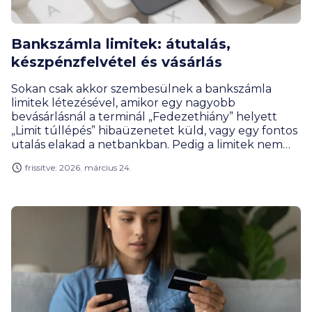
Bankszámla limitek: átutalás,
készpénzfelvétel és vásárlás
Sokan csak akkor szembesülnek a bankszámla
limitek létezésével, amikor egy nagyobb
bevásárlásnál a terminál „Fedezethiány” helyett
„Limit túllépés” hibaüzenetet küld, vagy egy fontos
utalás elakad a netbankban. Pedig a limitek nem
ellenségeink: ezek a digitális pénztárcánk
frissítve: 2026. március 24.
legfontosabb biztonsági őrei. Ebben a cikkben
megmutatjuk, milyen korlátok védik a pénzedet,
hogyan működik a banki limitállítás, és miként
szabhatod testre a kártyádat pár kattintással.