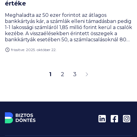
értéke
Meghaladta az 50 ezer forintot az átlagos
bankkártyás kár, a számlák elleni támadásban pedig
1-1 lakossági számláról 1,85 millió forint kerül a csalók
kezébe. A visszaélésekben érintett összegek a
bankkártyák esetében 50, a számlacsalásoknál 80
százaléka az ügyfelek kára lesz. Gergely Péter, a
frissítve: 2025. október 22.
BiztosDöntés.hu pénzügyi szakértője szerint némi
örömre az ad okot, hogy gyors ütemben emelkedik
a meghiúsított csalási kísérletek száma.
1
2
3