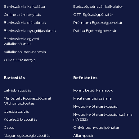
Bankszámla kalkulátor
Egészségpénztár kalkulátor
Online számlanyitás
OTP Egészségpénztár
Bankszámla diákoknak
Prémium Egészségpénztár
Bankszámla nyugdíjasoknak
Patika Egészségpénztár
Bankszámla egyéni
vállalkozóknak
Vállalkozói bankszámla
OTP SZÉP kártya
Biztosítás
Befektetés
Lakásbiztosítás
Forint betéti kamatok
Minősített Fogyasztóbarát
Megtakarítási számla
Otthonbiztosítás
Nyugdíj-előtakarékosság
Utasbiztosítás
Nyugdíj-előtakarékossági számla
Kötelező biztosítás
(NYESZ)
Casco
Önkéntes nyugdíjpénztár
Magán egészségbiztosítás
Állampapír