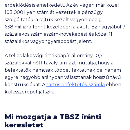
érdeklődés is emelkedett. Az év végén már közel
103 000
ilyen számlát vezettek a pénzügyi
szolgáltatók, a rajtuk kezelt vagyon pedig
638 milliárd
forint közelében alakult. Ez nagyjából 7
százalékos számlaszám-növekedést és közel 11
százalékos vagyongyarapodást jelent.
A teljes lakossági értékpapír-állomány 10,7
százalékkal nőtt tavaly, ami azt mutatja, hogy a
befektetők nemcsak többet fektetnek be, hanem
egyre nagyobb arányban választanak hosszú távú
konstrukciókat. A
tartós befektetési számla
ebben
kulcsszerepet játszik.
Mi mozgatja a TBSZ iránti
keresletet