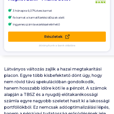
3 hónapra 6,07% éves kamat
fix kamat a kamatfizetési időszak alatt
Ingyenes számlavezetéssel elérhető
Részletek
átirányítunk a bank oldalára
Látványos változás zajlik a hazai megtakarítási
piacon. Egyre több kisbefektető dönt úgy, hogy
nem rövid távú spekulációban gondolkodik,
hanem hosszabb időre köti le a pénzét. A számok
alapján a TBSZ és a nyugdíj-előtakarékossági
számla egyre nagyobb szeletet hasít ki a lakossági
portfóliókból. Ez nemcsak adóoptimalizálási lépés,
hanem a pénzügyi tudatosság erősödésének jele