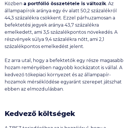
Közben
a portfólió összetétele is változik
. Az
állampapírok aránya egy év alatt 50,2 százalékról
44,3 százalékra csökkent. Ezzel párhuzamosan a
befektetési jegyek aránya 43,7 százalékra
emelkedett, ami 3,5 százalékpontos növekedés. A
részvények súlya 9,4 százalékra nőtt, ami 2,1
százalékpontos emelkedést jelent.
Ez arra utal, hogy a befektetők egy része magasabb
hozam reményében nagyobb kockázatot is vállal. A
kedvező tőkepiaci környezet és az állampapír-
hozamok mérséklődése egyaránt szerepet játszhat
ebben az elmozdulásban.
Kedvező költségek