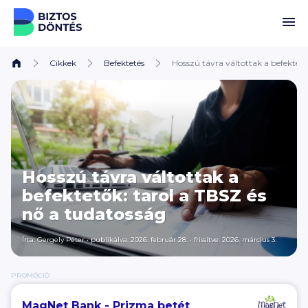
Ugrás a tartalomhoz
Cikkek
Befektetés
Hosszú távra váltottak a befektető
Hosszú távra váltottak a
befektetők: tarol a TBSZ és
nő a tudatosság
Írta:
Gergely Péter
•
publikálva: 2026. február 28.
•
frissítve: 2026. március 3.
PROMÓCIÓ
MagNet Bank - Prizma betét