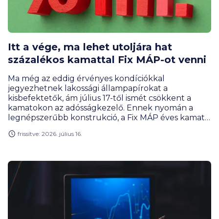
Itt a vége, ma lehet utoljára hat
százalékos kamattal Fix MÁP-ot venni
Ma még az eddig érvényes kondíciókkal
jegyezhetnek lakossági állampapírokat a
kisbefektetők, ám július 17-től ismét csökkent a
kamatokon az adósságkezelő. Ennek nyomán a
legnépszerűbb konstrukció, a Fix MÁP éves kamata
az eddigi 6-ról 5,50 százalékra csökken. Május óta
frissítve: 2026. július 16.
minden hónapban vágott a lakossági állampapírok
kamataiból az ÁKK, ami értelemszerűen jót tesz a
keresletnek is. A lakossági ügyfelek értékpapír-
vásárlásait a bankok is igyekeznek ösztönözni.