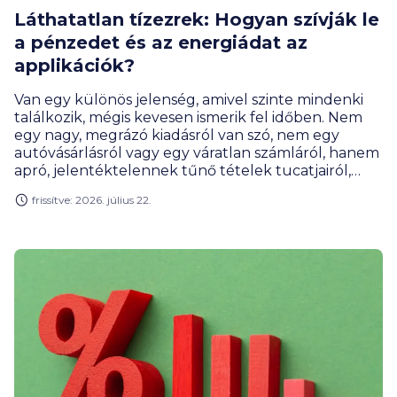
Láthatatlan tízezrek: Hogyan szívják le
a pénzedet és az energiádat az
applikációk?
Van egy különös jelenség, amivel szinte mindenki
találkozik, mégis kevesen ismerik fel időben. Nem
egy nagy, megrázó kiadásról van szó, nem egy
autóvásárlásról vagy egy váratlan számláról, hanem
apró, jelentéktelennek tűnő tételek tucatjairól,
amelyek havonta szépen csendben elszivárogtatják
frissítve: 2026. július 22.
a jövedelmünk egy jelentős részét. Az apró
kiadások egyre nagyobb szeletet hasítanak ki a havi
bevételekből, és gyakran úgy folyik ki akár
százezres összeg a kezünkből, hogy nem tudjuk,
mire. Elemzésünkben megmutatjuk, mi ez a
jelenség, és mit tehetünk ellene.