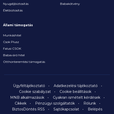
Nyugdíjbiztosítás
Babakötvény
Életbiztosítás
Állami támogatás
Munkáshitel
Csok Plusz
Falusi CSOK
Babaváró hitel
Otthonteremtési támogatás
Ügyféltájékoztató
Adatkezelési tájékoztató
Cookie szabályzat
Cookie beállítások
MNB alkalmazások
Gyakran ismételt kérdések
Cikkek
Pénzügyi szolgáltatók
Rólunk
BiztosDöntés RSS
Sajtókapcsolat
Belépés