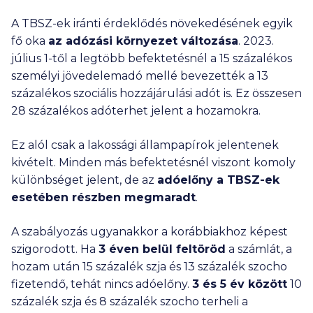
A TBSZ-ek iránti érdeklődés növekedésének egyik
fő oka
az adózási környezet változása
. 2023.
július 1-től a legtöbb befektetésnél a 15 százalékos
személyi jövedelemadó mellé bevezették a 13
százalékos szociális hozzájárulási adót is. Ez összesen
28 százalékos adóterhet jelent a hozamokra.
Ez alól csak a lakossági állampapírok jelentenek
kivételt. Minden más befektetésnél viszont komoly
különbséget jelent, de az
adóelőny a TBSZ-ek
esetében részben megmaradt
.
A szabályozás ugyanakkor a korábbiakhoz képest
szigorodott. Ha
3 éven belül feltöröd
a számlát, a
hozam után 15 százalék szja és 13 százalék szocho
fizetendő, tehát nincs adóelőny.
3 és 5 év között
10
százalék szja és 8 százalék szocho terheli a