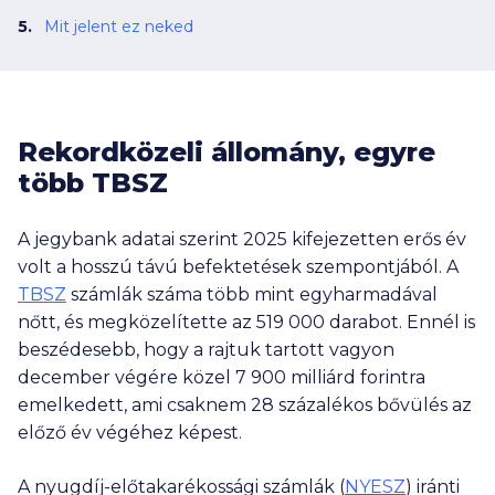
Mit jelent ez neked
Rekordközeli állomány, egyre
több TBSZ
A jegybank adatai szerint 2025 kifejezetten erős év
volt a hosszú távú befektetések szempontjából. A
TBSZ
számlák száma több mint egyharmadával
nőtt, és megközelítette az
519 000
darabot. Ennél is
beszédesebb, hogy a rajtuk tartott vagyon
december végére közel
7 900 milliárd
forintra
emelkedett, ami csaknem 28 százalékos bővülés az
előző év végéhez képest.
A nyugdíj-előtakarékossági számlák (
NYESZ
) iránti