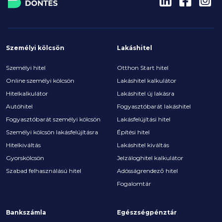
2026-ban.
Személyi kölcsön
Lakáshitel
Személyi hitel
Otthon Start hitel
Online személyi kölcsön
Lakáshitel kalkulátor
Hitelkalkulátor
Lakáshitel új lakásra
Autóhitel
Fogyasztóbarát lakáshitel
Fogyasztóbarát személyi kölcsön
Lakásfelújítási hitel
Személyi kölcsön lakásfelújításra
Építési hitel
Hitelkiváltás
Lakáshitel kiváltás
Gyorskölcsön
Jelzáloghitel kalkulátor
Szabad felhasználású hitel
Adósságrendező hitel
Fogalomtár
Bankszámla
Egészségpénztár