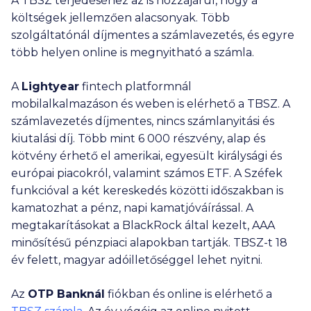
A TBSZ terjedéséhez az is hozzájárul, hogy a
költségek jellemzően alacsonyak. Több
szolgáltatónál díjmentes a számlavezetés, és egyre
több helyen online is megnyitható a számla.
A
Lightyear
fintech platformnál
mobilalkalmazáson és weben is elérhető a TBSZ. A
számlavezetés díjmentes, nincs számlanyitási és
kiutalási díj. Több mint
6 000
részvény, alap és
kötvény érhető el amerikai, egyesült királysági és
európai piacokról, valamint számos ETF. A Széfek
funkcióval a két kereskedés közötti időszakban is
kamatozhat a pénz, napi kamatjóváírással. A
megtakarításokat a BlackRock által kezelt, AAA
minősítésű pénzpiaci alapokban tartják. TBSZ-t 18
év felett, magyar adóilletőséggel lehet nyitni.
Az
OTP Banknál
fiókban és online is elérhető a