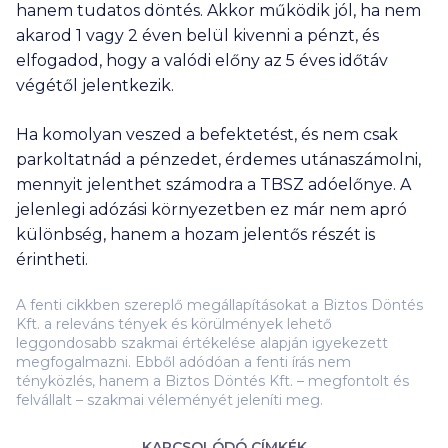
hanem tudatos döntés. Akkor működik jól, ha nem
akarod 1 vagy 2 éven belül kivenni a pénzt, és
elfogadod, hogy a valódi előny az 5 éves időtáv
végétől jelentkezik.
Ha komolyan veszed a befektetést, és nem csak
parkoltatnád a pénzedet, érdemes utánaszámolni,
mennyit jelenthet számodra a TBSZ adóelőnye. A
jelenlegi adózási környezetben ez már nem apró
különbség, hanem a hozam jelentős részét is
érintheti.
A fenti cikkben szereplő megállapításokat a Biztos Döntés
Kft. a releváns tények és körülmények lehető
leggondosabb szakmai értékelése alapján igyekezett
megfogalmazni. Ebből adódóan a fenti írás nem
tényközlés, hanem a Biztos Döntés Kft. – megfontolt és
felvállalt – szakmai véleményét jeleníti meg.
KAPCSOLÓDÓ CÍMKÉK