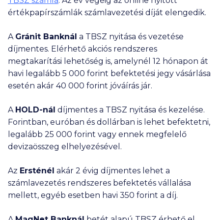
TBSZ számla
. Az év végéig az online nyitott
értékpapírszámlák számlavezetési díját elengedik.
A
Gránit Banknál
a TBSZ nyitása és vezetése
díjmentes. Elérhető akciós rendszeres
megtakarítási lehetőség is, amelynél 12 hónapon át
havi legalább
5 000
forint befektetési jegy vásárlása
esetén akár
40 000
forint jóváírás jár.
A
HOLD-nál
díjmentes a TBSZ nyitása és kezelése.
Forintban, euróban és dollárban is lehet befektetni,
legalább
25 000
forint vagy ennek megfelelő
devizaösszeg elhelyezésével.
Az
Ersténél
akár 2 évig díjmentes lehet a
számlavezetés rendszeres befektetés vállalása
mellett, egyéb esetben havi 350 forint a díj.
A
MagNet Banknál
betét alapú TBSZ érhető el