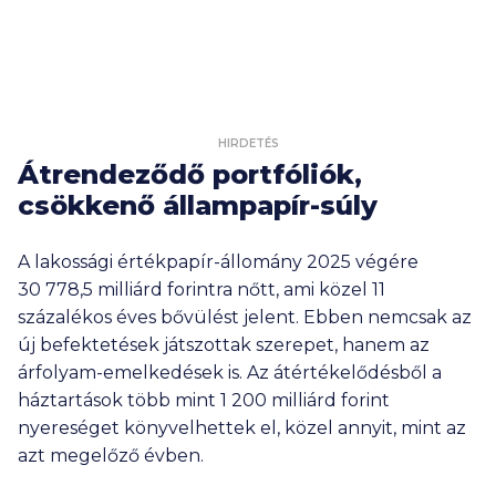
HIRDETÉS
Átrendeződő portfóliók,
csökkenő állampapír-súly
A lakossági értékpapír-állomány 2025 végére
30 778,5 milliárd
forintra nőtt, ami közel 11
százalékos éves bővülést jelent. Ebben nemcsak az
új befektetések játszottak szerepet, hanem az
árfolyam-emelkedések is. Az átértékelődésből a
háztartások több mint
1 200 milliárd
forint
nyereséget könyvelhettek el, közel annyit, mint az
azt megelőző évben.