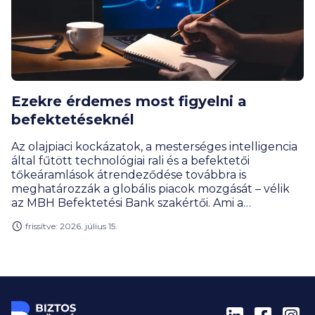
Ezekre érdemes most figyelni a
befektetéseknél
Az olajpiaci kockázatok, a mesterséges intelligencia
által fűtött technológiai rali és a befektetői
tőkeáramlások átrendeződése továbbra is
meghatározzák a globális piacok mozgását – vélik
az MBH Befektetési Bank szakértői. Ami a
magyarországi kilátásokat illeti, egyre több tényező
frissítve: 2026. július 15.
támogatja a pozitív befektetői megítélést. A
szakértők szerint a forint euróval szembeni
árfolyama a jelenlegi szint körül mozoghat, a
jegybanki alapkamat pedig 5 százalék alá
süllyedhet az előttünk álló időszakban, miközben
az éves, átlagos infláció 2,2 százalék körül alakulhat