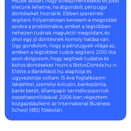
Hiszek abban, hogy stresszmentesebb és jobb
életünk lehetne, ha átgondolt pénzügyi
döntéseket hoznánk. Ebben szeretnék
segíteni. Folyamatosan keresem a megoldást
azokra a problémákra, amiket a legtöbben
nehezen tudnak maguktól megoldani, és
ahol egy jó döntésnek komoly hatása van.
Úgy gondolom, hogy a pénzügyek világa az,
amiben a legtöbbet tudok segíteni. 2010 óta
azon dolgozom, hogy segítsek tudatos és
biztos döntéseket hozni a BiztosDöntés.hu-n.
Előtte a BankRáció.hu alapítója és
ügyvezetője voltam. 15 éve foglalkozom
lakáshitel, személyi kölcsön, bankszámla,
banki betét, állampapír termékcsoportok
összehasonlításával. 2006-ban végeztem
közgazdászként az International Business
School (IBS) főiskolán.