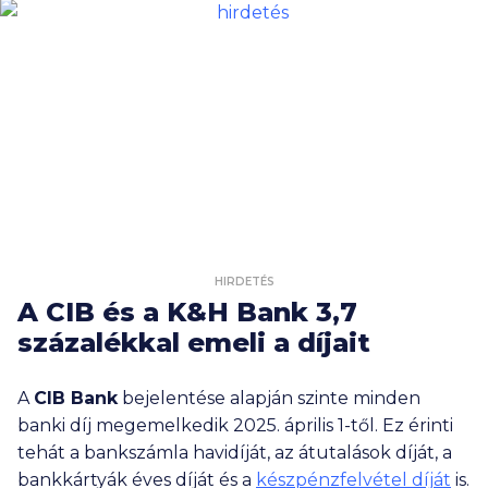
HIRDETÉS
A CIB és a K&H Bank 3,7
százalékkal emeli a díjait
A
CIB Bank
bejelentése alapján szinte minden
banki díj megemelkedik 2025. április 1-től. Ez érinti
tehát a bankszámla havidíját, az átutalások díját, a
bankkártyák éves díját és a
készpénzfelvétel díját
is.