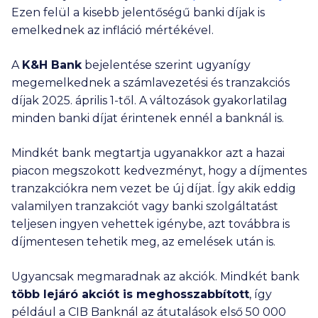
Ezen felül a kisebb jelentőségű banki díjak is
emelkednek az infláció mértékével.
A
K&H Bank
bejelentése szerint ugyanígy
megemelkednek a számlavezetési és tranzakciós
díjak 2025. április 1-től. A változások gyakorlatilag
minden banki díjat érintenek ennél a banknál is.
Mindkét bank megtartja ugyanakkor azt a hazai
piacon megszokott kedvezményt, hogy a díjmentes
tranzakciókra nem vezet be új díjat. Így akik eddig
valamilyen tranzakciót vagy banki szolgáltatást
teljesen ingyen vehettek igénybe, azt továbbra is
díjmentesen tehetik meg, az emelések után is.
Ugyancsak megmaradnak az akciók. Mindkét bank
több lejáró akciót is meghosszabbított
, így
például a CIB Banknál az átutalások első
50 000