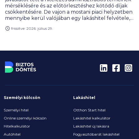
mérséklésére és az előtörlesztéshez kötődő díjak
csökkentésére. De vajon a mostani piaci helyzetben
mennyibe kerül valójában egy lakáshitel felvétele,
mekkora kedvezményt jelent az Otthon Start, és
frissítve: 2026. július 29.
mennyit kell fizetni, ha valaki előtörlesztené a
hitelét? Körbejártuk a témát.
Személyi kölcsön
Lakáshitel
Személyi hitel
Otthon Start hitel
Online személyi kölcsön
Lakáshitel kalkulátor
Hitelkalkulátor
Lakáshitel új lakásra
Autóhitel
Fogyasztóbarát lakáshitel