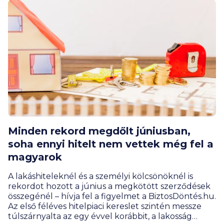
BiztosDöntés.hu gyűjtéséből kiderül, hogy akár az
egyetemisták is találnak olyan játékot, ami segít
nekik meghozni az első nagy pénzügyi
elhatározásukat.
Minden rekord megdőlt júniusban,
soha ennyi hitelt nem vettek még fel a
magyarok
A lakáshiteleknél és a személyi kölcsönöknél is
rekordot hozott a június a megkötött szerződések
összegénél – hívja fel a figyelmet a BiztosDöntés.hu.
Az első féléves hitelpiaci kereslet szintén messze
túlszárnyalta az egy évvel korábbit, a lakosság