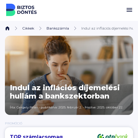
Ugrás a tartalomhoz
Cikkek
Bankszámla
Indul az inflációs díjemelési h
Indul az inflációs díjemelési
hullám a bankszektorban
Írta:
Gergely Péter
•
publikálva: 2025. február 2.
•
frissítve: 2025. október 22.
PROMÓCIÓ
TOP számlacsomag