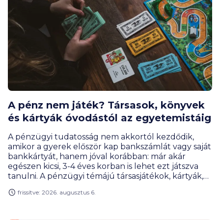
A pénz nem játék? Társasok, könyvek
és kártyák óvodástól az egyetemistáig
A pénzügyi tudatosság nem akkortól kezdődik,
amikor a gyerek először kap bankszámlát vagy saját
bankkártyát, hanem jóval korábban: már akár
egészen kicsi, 3-4 éves korban is lehet ezt játszva
tanulni. A pénzügyi témájú társasjátékok, kártyák,
online megoldások és szerepjátékok úgy tanítanak
frissítve: 2026. augusztus 6.
meg tervezni, mérlegelni, gyűjteni vagy éppen
döntéseket hozni, hogy közben a gyerekek
számára mindez élmény marad, nem tananyag. A