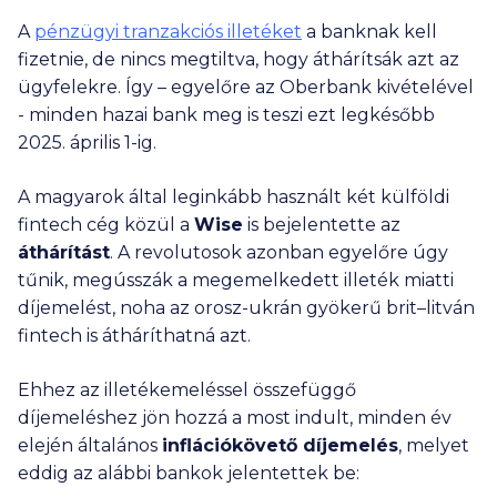
A
pénzügyi tranzakciós illetéket
a banknak kell
fizetnie, de nincs megtiltva, hogy áthárítsák azt az
ügyfelekre. Így – egyelőre az Oberbank kivételével
- minden hazai bank meg is teszi ezt legkésőbb
2025. április 1-ig.
A magyarok által leginkább használt két külföldi
fintech cég közül a
Wise
is bejelentette az
áthárítást
. A revolutosok azonban egyelőre úgy
tűnik, megússzák a megemelkedett illeték miatti
díjemelést, noha az orosz-ukrán gyökerű brit–litván
fintech is átháríthatná azt.
Ehhez az illetékemeléssel összefüggő
díjemeléshez jön hozzá a most indult, minden év
elején általános
inflációkövető díjemelés
, melyet
eddig az alábbi bankok jelentettek be: