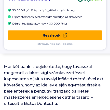
50 000 Ft
jóváírás, ha új ügyfélként nyitod meg
Díjmentes számlavezetés és bankkártya az első évben
Díjmentes átutalások havi
400 000 Ft-ig
Részletek
átirányítunk a bank oldalára
Már két bank is bejelentette, hogy tavasszal
megemeli a lakossági számlavezetéssel
kapcsolatos díjait a tavalyi infláció mértékével azt
követően, hogy az idei év elején egymást érték a
bejelentések a pénzügyi tranzakciós illeték
másfélszeres emelkedésének áthárításáról –
értesült a BiztosDöntés.hu.