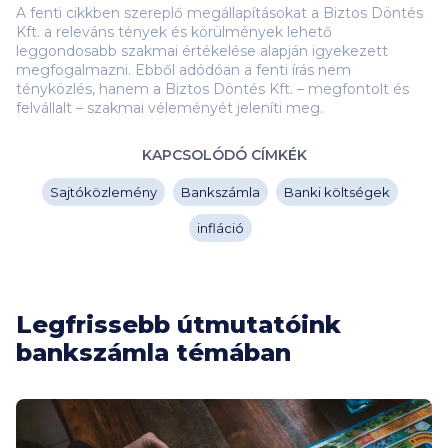
A fenti cikkben szereplő megállapításokat a Biztos Döntés
Kft. a releváns tények és körülmények lehető
leggondosabb szakmai értékelése alapján igyekezett
megfogalmazni. Ebből adódóan a fenti írás nem
tényközlés, hanem a Biztos Döntés Kft. – megfontolt és
felvállalt – szakmai véleményét jeleníti meg.
KAPCSOLÓDÓ CÍMKÉK
Sajtóközlemény
Bankszámla
Banki költségek
infláció
Legfrissebb útmutatóink
bankszámla témában