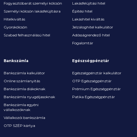
Fogyasztóbarát személyi kölcsön
Lakásfelújítási hitel
Személyi kölcsön lakásfelújításra
Építési hitel
Hitelkiváltás
Lakáshitel kiváltás
Gyorskölcsön
Jelzáloghitel kalkulátor
Szabad felhasználású hitel
Adósságrendező hitel
Fogalomtár
Bankszámla
Egészségpénztár
Bankszámla kalkulátor
Egészségpénztár kalkulátor
Online számlanyitás
OTP Egészségpénztár
Bankszámla diákoknak
Prémium Egészségpénztár
Bankszámla nyugdíjasoknak
Patika Egészségpénztár
Bankszámla egyéni
vállalkozóknak
Vállalkozói bankszámla
OTP SZÉP kártya