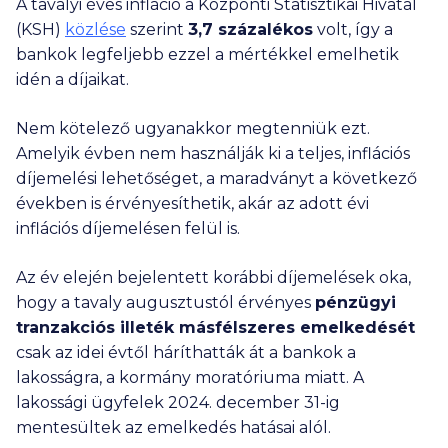
A tavalyi éves infláció a Központi Statisztikai Hivatal
(KSH)
közlése
szerint
3,7 százalékos
volt, így a
bankok legfeljebb ezzel a mértékkel emelhetik
idén a díjaikat.
Nem kötelező ugyanakkor megtenniük ezt.
Amelyik évben nem használják ki a teljes, inflációs
díjemelési lehetőséget, a maradványt a következő
években is érvényesíthetik, akár az adott évi
inflációs díjemelésen felül is.
Az év elején bejelentett korábbi díjemelések oka,
hogy a tavaly augusztustól érvényes
pénzügyi
tranzakciós illeték másfélszeres emelkedését
csak az idei évtől háríthatták át a bankok a
lakosságra, a kormány moratóriuma miatt. A
lakossági ügyfelek 2024. december 31-ig
mentesültek az emelkedés hatásai alól.