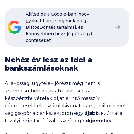
Állítsd be a Google-ban, hogy
gyakrabban jelenjenek meg a
BiztosDöntés tartalmai, és
könnyebben hozz jó pénzügyi
döntéseket.
Nehéz év lesz az idei a
bankszámlásoknak
A lakossági ügyfelek jórészt még nem is
szembesülhettek az átutalások és a
készpénzfelvételek díját érintő masszív
díjemelésekkel a számlakivonataikon, amikor ismét
végigsöpör a bankszektoron egy
újabb
, ezúttal a
tavalyi év inflációjával összefüggő
díjemelés
.