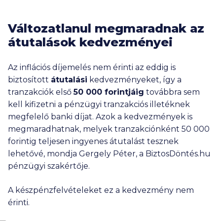
Változatlanul megmaradnak az
átutalások kedvezményei
Az inflációs díjemelés nem érinti az eddig is
biztosított
átutalási
kedvezményeket, így a
tranzakciók első
50 000
forintjáig
továbbra sem
kell kifizetni a pénzügyi tranzakciós illetéknek
megfelelő banki díjat. Azok a kedvezmények is
megmaradhatnak, melyek tranzakciónként
50 000
forintig teljesen ingyenes átutalást tesznek
lehetővé, mondja Gergely Péter, a BiztosDöntés.hu
pénzügyi szakértője.
A készpénzfelvételeket ez a kedvezmény nem
érinti.