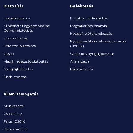
Biztosítás
Befektetés
Lakásbiztosítás
Forint betéti kamatok
Minősített Fogyasztóbarát
Megtakarítási számla
Otthonbiztosítás
Nyugdíj-előtakarékosság
Utasbiztosítás
Nyugdíj-előtakarékossági számla
Kötelező biztosítás
(NYESZ)
Casco
Önkéntes nyugdíjpénztár
Magán egészségbiztosítás
Állampapír
Nyugdíjbiztosítás
Babakötvény
Életbiztosítás
Állami támogatás
Munkáshitel
Csok Plusz
Falusi CSOK
Babaváró hitel