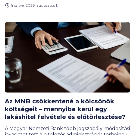
hitelportfóliójának mérete pedig már 14 000
frissítve: 2026. augusztus 1.
milliárd forint közelében mozog.
Az MNB csökkentené a kölcsönök
költségeit – mennyibe kerül egy
lakáshitel felvétele és előtörlesztése?
A Magyar Nemzeti Bank több jogszabály-módosítási
javaslatot tett a hitelezés adminisztrációs terheinek