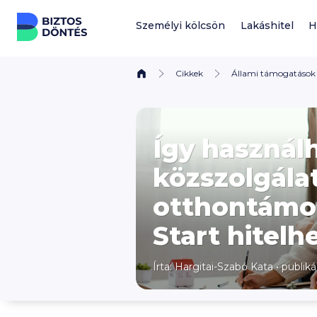
Ugrás a tartalomhoz
Személyi kölcsön
Lakáshitel
H
Cikkek
Állami támogatások
Így használ
közszolgálat
otthontámo
Start hitel
Írta:
Hargitai-Szabó Kata
•
publiká