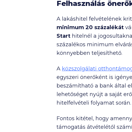
Felhasználás önerő
A lakáshitel felvételének kr
minimum 20
százalékát
vár
Start
hitelnél a jogosultakn
százalékos minimum elvárás
könnyebben teljesíthető.
A
közszolgálati otthontámo
egyszeri önerőként is igénye
beszámítható a bank által e
lehetőséget nyújt a saját er
hitelfelvételi folyamat során.
Fontos kitétel, hogy amenny
támogatás átvételétől számí