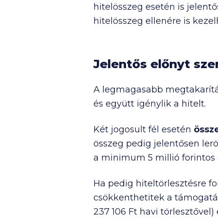
hitelösszeg esetén is jelen
hitelösszeg ellenére is kezel
Jelentős előnyt sz
A legmagasabb megtakarítás
és együtt igénylik a hitelt.
Két jogosult fél esetén
össz
összeg pedig jelentősen lerö
a minimum
5 millió
forintos
Ha pedig hiteltörlesztésre f
csökkenthetitek a támogatás
237 106 Ft
havi törlesztővel)