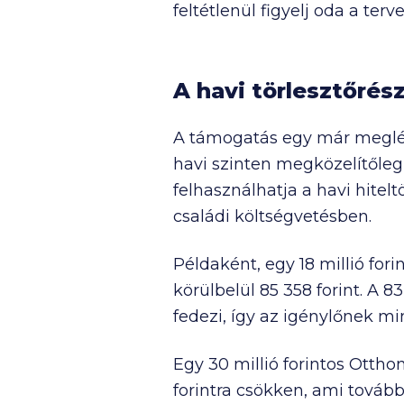
feltétlenül figyelj oda a terv
A havi törlesztőrés
A támogatás egy már megl
havi szinten megközelítőle
felhasználhatja a havi hitel
családi költségvetésben.
Példaként, egy
18 millió
fori
körülbelül
85 358
forint. A
83
fedezi, így az igénylőnek min
Egy
30 millió
forintos Otthon
forintra csökken, ami tovább