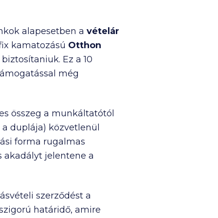
nkok alapesetben a
vételár
 fix kamatozású
Otthon
biztosítaniuk. Ez a 10
 támogatással még
ves összeg a munkáltatótól
 a duplája) közvetlenül
tási forma rugalmas
s akadályt jelentene a
ásvételi szerződést a
szigorú határidő, amire