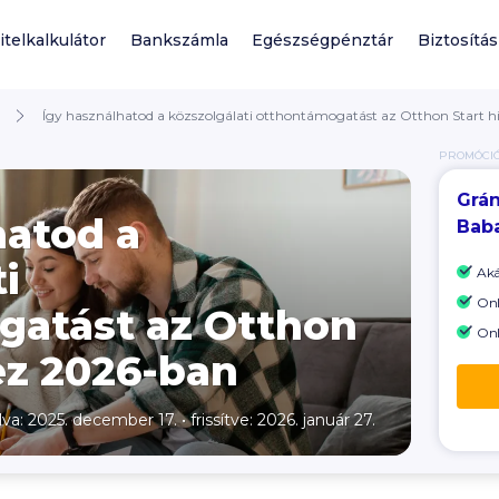
itelkalkulátor
Bankszámla
Egészségpénztár
Biztosítás
Így használhatod a közszolgálati otthontámogatást az Otthon Start h
PROMÓCI
Grán
hatod a
Baba
i
Ak
Onl
gatást az Otthon
Onl
hez 2026-ban
lva: 2025. december 17.
•
frissítve: 2026. január 27.