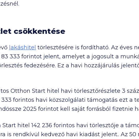
ezésnél.
zlet csökkentése
évő
lakáshitel
törlesztésére is fordítható. Az éves 
g
83 333
forintot jelent, amelyet a jogosult a munká
törlesztés fedezésére. Ez a havi hozzájárulás jelen
ntos Otthon Start hitel havi törlesztőrészlete 3 s
 333
forintos havi közszolgálati támogatás ezt a t
dössze 2025 forintot kell saját forrásból fizetnie 
 Start hitel
142 236
forintos havi törlesztője a tá
ra is rendkívül kedvező havi kiadást jelent.. Az
50 