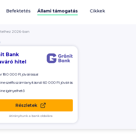
Befektetés
Állami támogatás
Cikkek
itelhez 2026-ban
Ó
it Bank
váró hitel
ár
180 000 Ft
jóváírással
ine szelfis számlanyitásnál
60 000
Ft jóváírás
ine igényelhető
Részletek
átirányítunk a bank oldalára