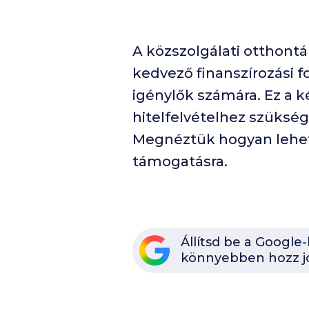
A közszolgálati otthont
kedvező finanszírozási f
igénylők számára. Ez a 
hitelfelvételhez szüksége
Megnéztük hogyan lehet 
támogatásra.
Állítsd be a Google
könnyebben hozz j