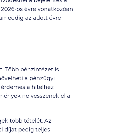
erződésnél a bejelentés a
a 2026-os évre vonatkozóan
 ameddig az adott évre
t. Több pénzintézet is
növelheti a pénzügyi
t érdemes a hitelhez
mények ne vesszenek el a
gek több tételét. Az
i díjat pedig teljes