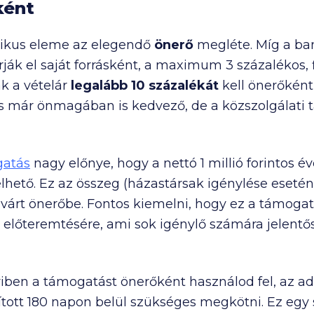
ként
itikus eleme az elegendő
önerő
megléte. Míg a ba
ják el saját forrásként, a maximum 3 százalékos,
ak a vételár
legalább
10 százalékát
kell önerőként 
 már önmagában is kedvező, de a közszolgálati
gatás
nagy előnye, hogy a nettó
1 millió
forintos é
lhető. Ez az összeg (házastársak igénylése esetén
lvárt önerőbe. Fontos kiemelni, hogy ez a támoga
ő előteremtésére, ami sok igénylő számára jelentő
iben a támogatást önerőként használod fel, az ad
tott 180 napon belül szükséges megkötni. Ez egy 