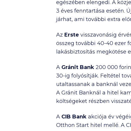
egészében elengedi. A közjeg
3 éves fenntartása esetén. 
járhat, ami további extra elő
Az
Erste
visszavonásig érv
összeg további
40-40 ezer
f
lakásbiztosítás megkötése e
A
Gránit Bank
200 000
forin
30-ig folyósítják. Feltétel 
utaltassanak a banknál veze
A Gránit Banknál a hitel ka
költségeket részben visszaté
A
CIB Bank
akciója év végéi
Otthon Start hitel mellé. A 