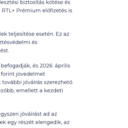
esztési biztosítás kötése és
és RTL+ Prémium előfizetés is
elek teljesítése esetén. Ez az
sztésvédelmi és
ést.
 befogadják, és 2026. április
forint jövedelmet
t további jóváírás szerezhető.
ezőbb, emellett a kezdeti
egyszeri jóváírást ad az
gek egy részét elengedik, az