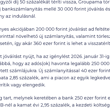
yzői díj 50 százalékát téríti vissza, Groupama törl
Új bankszámlanyitás mellé
30 000
forint jóváírás 
ny az indulásnál.
ényes akciójában
200 000
forint jóváírást ad feltét
orinttal növelhető új számlanyitás, valamint törle
setén, így akár
360 ezer
forint is lehet a visszatérít
t jóváírást nyújt, ha az igénylést 2026. január 31-ig
továbbá, hogy az adós(ok) havonta legalább
250 000
tett számlájukra. Új számlanyitással
40 ezer
forin
mata 2,85 százalék, ami a piacon az egyik legkedv
rítik vagy elengedik.
g tart, melynek keretében a bank
250 ezer
forint 
CIB-nél a kamat évi 2,95 százalék, a kezdeti költsé