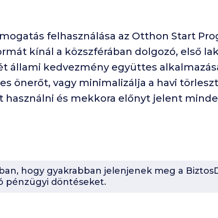
ámogatás felhasználása az Otthon Start Pr
ormát kínál a közszférában dolgozó, első l
két állami kedvezmény együttes alkalmazás
s önerőt, vagy minimalizálja a havi törleszt
használni és mekkora előnyt jelent mindez
-ban, hogy gyakrabban jelenjenek meg a BiztosD
ó pénzügyi döntéseket.