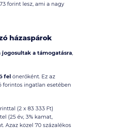
773
forint lesz, ami a nagy
ozó házaspárok
 jogosultak a támogatásra
,
 fel
önerőként. Ez az
ó
forintos ingatlan esetében
rinttal (2 x
83 333 Ft
)
tel (25 év, 3% kamat,
nt. Azaz közel 70 százalékos