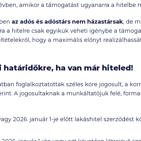
évben, amikor a támogatást ugyanarra a hitelbe 
iben
az adós és adóstárs nem házastársak
, de m
a a hitelre csak egyikük veheti igénybe a támoga
eltételekről, hogy a maximális előnyt realizálhassá
i határidőkre, ha van már hiteled!
tban foglalkoztatottak széles köre jogosult, a k
erint. A jogosultaknak a munkáltatójuk felé, for
gy 2026. január 1-je előtt lakáshitel szerződést kö