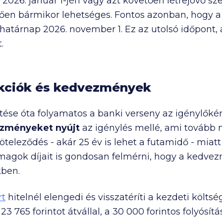
 2026. január 1-jén vagy azt követően létrejövő sz
etően bármikor lehetséges. Fontos azonban, hogy 
i határnap
2026. november 1.
Ez az utolsó időpont,
.
akciók és kedvezmények
tése óta folyamatos a banki verseny az igénylőkér
vezményeket nyújt
az igénylés mellé, ami tovább 
öteleződés - akár 25 év is lehet a futamidő - miat
gok díjait is gondosan felmérni, hogy a kedvez
kben.
rt
hitelnél elengedi és visszatéríti a kezdeti költsé
l
23 765
forintot átvállal, a
30 000
forintos folyósítás