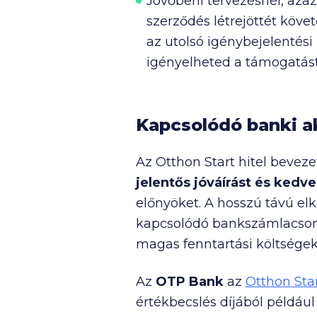
Jövőbeni tervezésnél, azaz
szerződés létrejöttét köv
az utolsó igénybejelentés
igényelheted a támogatást
Kapcsolódó banki 
Az Otthon Start hitel beveze
jelentős jóváírást és ked
előnyöket. A hosszú távú elk
kapcsolódó bankszámlacsoma
magas fenntartási költsége
Az
OTP Bank
az
Otthon Sta
értékbecslés díjából példáu