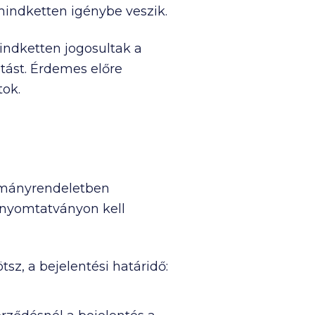
mindketten igénybe veszik.
indketten jogosultak a
tást. Érdemes előre
tok.
ormányrendeletben
manyomtatványon kell
tsz, a bejelentési határidő: