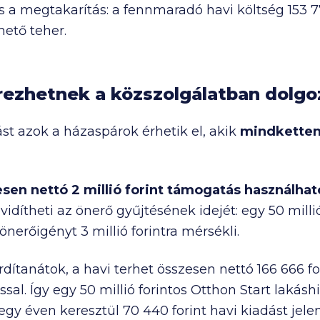
tős a megtakarítás: a fennmaradó havi költség
153 
hető teher.
erezhetnek a közszolgálatban dolg
t azok a házaspárok érhetik el, akik
mindketten
esen nettó
2 millió
forint
támogatás használható
vidítheti az önerő gyűjtésének idejét: egy
50 milli
 önerőigényt
3 millió
forintra mérsékli.
ordítanátok, a havi terhet összesen nettó
166 666
fo
sal. Így egy
50 millió
forintos Otthon Start lakáshi
 egy éven keresztül
70 440
forint havi kiadást jele