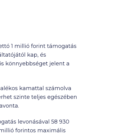
nettó
1 millió
forint támogatás
ltatójától kap, és
tős könnyebbséget jelent a
zázalékos kamattal számolva
erhet szinte teljes egészében
havonta.
mogatás levonásával
58 930
millió
forintos maximális