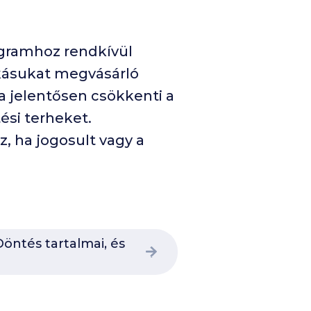
ogramhoz rendkívül
akásukat megvásárló
a jelentősen csökkenti a
ési terheket.
, ha jogosult vagy a
öntés tartalmai, és