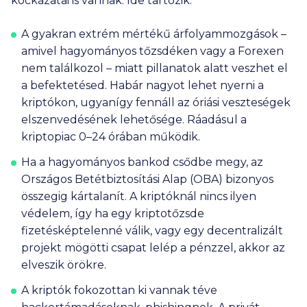
kockázatai is vannak. Ide tartozik:
A gyakran extrém mértékű árfolyammozgások –
amivel hagyományos tőzsdéken vagy a Forexen
nem találkozol – miatt pillanatok alatt veszhet el
a befektetésed. Habár nagyot lehet nyerni a
kriptókon, ugyanígy fennáll az óriási veszteségek
elszenvedésének lehetősége. Ráadásul a
kriptopiac 0–24 órában működik.
Ha a hagyományos bankod csődbe megy, az
Országos Betétbiztosítási Alap (OBA) bizonyos
összegig kártalanít. A kriptóknál nincs ilyen
védelem, így ha egy kriptotőzsde
fizetésképtelenné válik, vagy egy decentralizált
projekt mögötti csapat lelép a pénzzel, akkor az
elveszik örökre.
A kriptók fokozottan ki vannak téve