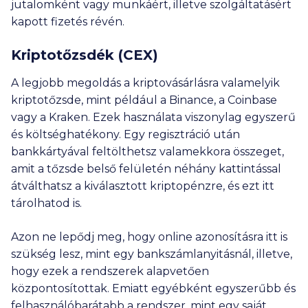
jutalomként vagy munkáért, illetve szolgáltatásért
kapott fizetés révén.
Kriptotőzsdék (CEX)
A legjobb megoldás a kriptovásárlásra valamelyik
kriptotőzsde, mint például a Binance, a Coinbase
vagy a Kraken. Ezek használata viszonylag egyszerű
és költséghatékony. Egy regisztráció után
bankkártyával feltölthetsz valamekkora összeget,
amit a tőzsde belső felületén néhány kattintással
átválthatsz a kiválasztott kriptopénzre, és ezt itt
tárolhatod is.
Azon ne lepődj meg, hogy online azonosításra itt is
szükség lesz, mint egy bankszámlanyitásnál, illetve,
hogy ezek a rendszerek alapvetően
központosítottak. Emiatt egyébként egyszerűbb és
felhasználóbarátabb a rendszer, mint egy saját