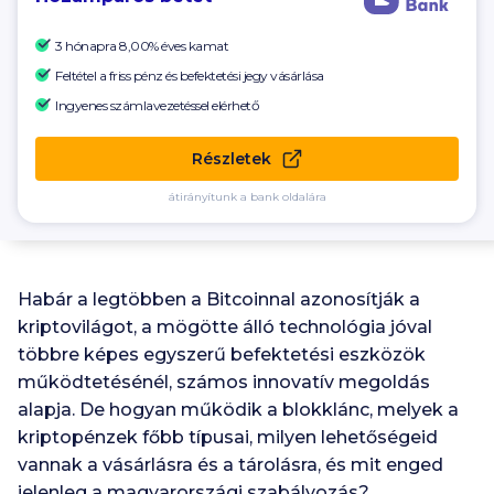
3 hónapra 8,00% éves kamat
Feltétel a friss pénz és befektetési jegy vásárlása
Ingyenes számlavezetéssel elérhető
Részletek
átirányítunk a bank oldalára
Habár a legtöbben a Bitcoinnal azonosítják a
kriptovilágot, a mögötte álló technológia jóval
többre képes egyszerű befektetési eszközök
működtetésénél, számos innovatív megoldás
alapja. De hogyan működik a blokklánc, melyek a
kriptopénzek főbb típusai, milyen lehetőségeid
vannak a vásárlásra és a tárolásra, és mit enged
jelenleg a magyarországi szabályozás?