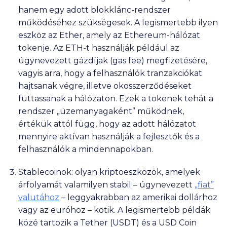
hanem egy adott blokklánc-rendszer
működéséhez szükségesek. A legismertebb ilyen
eszköz az Ether, amely az Ethereum-hálózat
tokenje. Az ETH-t használják például az
úgynevezett gázdíjak (gas fee) megfizetésére,
vagyis arra, hogy a felhasználók tranzakciókat
hajtsanak végre, illetve okosszerződéseket
futtassanak a hálózaton. Ezek a tokenek tehát a
rendszer „üzemanyagaként” működnek,
értékük attól függ, hogy az adott hálózatot
mennyire aktívan használják a fejlesztők és a
felhasználók a mindennapokban.
Stablecoinok: olyan kriptoeszközök, amelyek
árfolyamát valamilyen stabil – úgynevezett
„fiat”
valutához
– leggyakrabban az amerikai dollárhoz
vagy az euróhoz – kötik. A legismertebb példák
közé tartozik a Tether (USDT) és a USD Coin