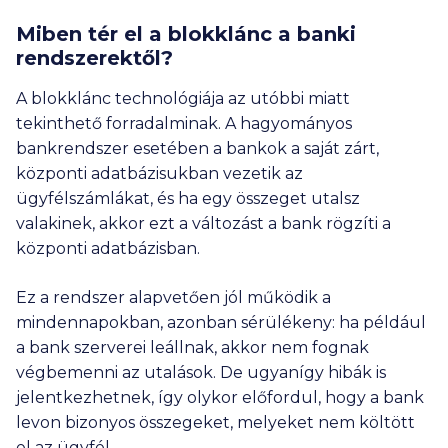
Miben tér el a blokklánc a banki
rendszerektől?
A blokklánc technológiája az utóbbi miatt
tekinthető forradalminak. A hagyományos
bankrendszer esetében a bankok a saját zárt,
központi adatbázisukban vezetik az
ügyfélszámlákat, és ha egy összeget utalsz
valakinek, akkor ezt a változást a bank rögzíti a
központi adatbázisban.
Ez a rendszer alapvetően jól működik a
mindennapokban, azonban sérülékeny: ha például
a bank szerverei leállnak, akkor nem fognak
végbemenni az utalások. De ugyanígy hibák is
jelentkezhetnek, így olykor előfordul, hogy a bank
levon bizonyos összegeket, melyeket nem költött
el az ügyfél.