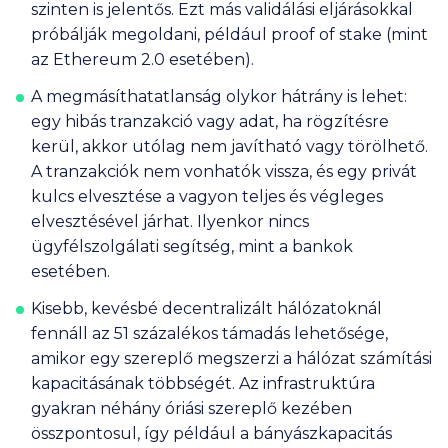
szinten is jelentős. Ezt más validálási eljárásokkal
próbálják megoldani, például proof of stake (mint
az Ethereum 2.0 esetében).
A megmásíthatatlanság olykor hátrány is lehet:
egy hibás tranzakció vagy adat, ha rögzítésre
kerül, akkor utólag nem javítható vagy törölhető.
A tranzakciók nem vonhatók vissza, és egy privát
kulcs elvesztése a vagyon teljes és végleges
elvesztésével járhat. Ilyenkor nincs
ügyfélszolgálati segítség, mint a bankok
esetében.
Kisebb, kevésbé decentralizált hálózatoknál
fennáll az 51 százalékos támadás lehetősége,
amikor egy szereplő megszerzi a hálózat számítási
kapacitásának többségét. Az infrastruktúra
gyakran néhány óriási szereplő kezében
összpontosul, így például a bányászkapacitás