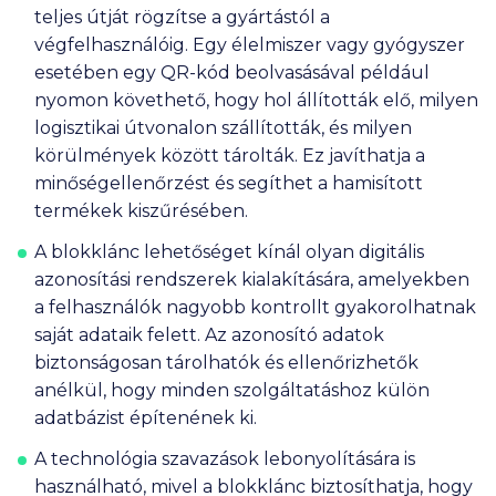
teljes útját rögzítse a gyártástól a
végfelhasználóig. Egy élelmiszer vagy gyógyszer
esetében egy QR-kód beolvasásával például
nyomon követhető, hogy hol állították elő, milyen
logisztikai útvonalon szállították, és milyen
körülmények között tárolták. Ez javíthatja a
minőségellenőrzést és segíthet a hamisított
termékek kiszűrésében.
A blokklánc lehetőséget kínál olyan digitális
azonosítási rendszerek kialakítására, amelyekben
a felhasználók nagyobb kontrollt gyakorolhatnak
saját adataik felett. Az azonosító adatok
biztonságosan tárolhatók és ellenőrizhetők
anélkül, hogy minden szolgáltatáshoz külön
adatbázist építenének ki.
A technológia szavazások lebonyolítására is
használható, mivel a blokklánc biztosíthatja, hogy