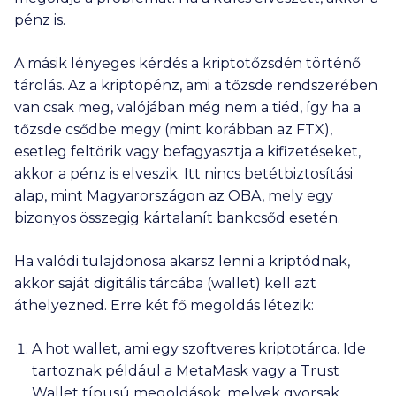
pénz is.
A másik lényeges kérdés a kriptotőzsdén történő
tárolás. Az a kriptopénz, ami a tőzsde rendszerében
van csak meg, valójában még nem a tiéd, így ha a
tőzsde csődbe megy (mint korábban az FTX),
esetleg feltörik vagy befagyasztja a kifizetéseket,
akkor a pénz is elveszik. Itt nincs betétbiztosítási
alap, mint Magyarországon az OBA, mely egy
bizonyos összegig kártalanít bankcsőd esetén.
Ha valódi tulajdonosa akarsz lenni a kriptódnak,
akkor saját digitális tárcába (wallet) kell azt
áthelyezned. Erre két fő megoldás létezik:
A hot wallet, ami egy szoftveres kriptotárca. Ide
tartoznak például a MetaMask vagy a Trust
Wallet típusú megoldások, melyek gyorsak,