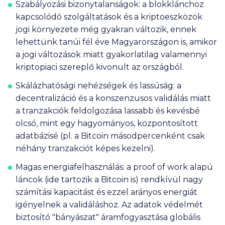
Szabályozási bizonytalanságok: a blokklánchoz
kapcsolódó szolgáltatások és a kriptoeszközök
jogi környezete még gyakran változik, ennek
lehettünk tanúi fél éve Magyarországon is, amikor
a jogi változások miatt gyakorlatilag valamennyi
kriptopiaci szereplő kivonult az országból.
Skálázhatósági nehézségek és lassúság: a
decentralizáció és a konszenzusos validálás miatt
a tranzakciók feldolgozása lassabb és kevésbé
olcsó, mint egy hagyományos, központosított
adatbázisé (pl. a Bitcoin másodpercenként csak
néhány tranzakciót képes kezelni).
Magas energiafelhasználás: a proof of work alapú
láncok (ide tartozik a Bitcoin is) rendkívül nagy
számítási kapacitást és ezzel arányos energiát
igényelnek a validáláshoz. Az adatok védelmét
biztosító "bányászat" áramfogyasztása globális