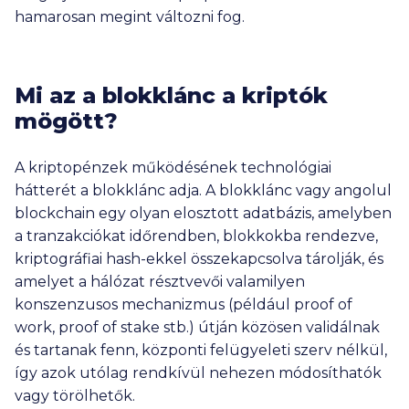
hamarosan megint változni fog.
Mi az a blokklánc a kriptók
mögött?
A kriptopénzek működésének technológiai
hátterét a blokklánc adja. A blokklánc vagy angolul
blockchain egy olyan elosztott adatbázis, amelyben
a tranzakciókat időrendben, blokkokba rendezve,
kriptográfiai hash-ekkel összekapcsolva tárolják, és
amelyet a hálózat résztvevői valamilyen
konszenzusos mechanizmus (például proof of
work, proof of stake stb.) útján közösen validálnak
és tartanak fenn, központi felügyeleti szerv nélkül,
így azok utólag rendkívül nehezen módosíthatók
vagy törölhetők.