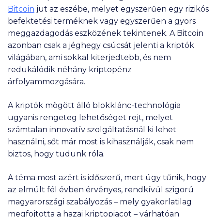
Bitcoin
jut az eszébe, melyet egyszerűen egy rizikós
befektetési terméknek vagy egyszerűen a gyors
meggazdagodás eszközének tekintenek. A Bitcoin
azonban csak a jéghegy csúcsát jelenti a kriptók
világában, ami sokkal kiterjedtebb, és nem
redukálódik néhány kriptopénz
árfolyammozgására.
A kriptók mögött álló blokklánc-technológia
ugyanis rengeteg lehetőséget rejt, melyet
számtalan innovatív szolgáltatásnál ki lehet
használni, sőt már most is kihasználják, csak nem
biztos, hogy tudunk róla.
A téma most azért is időszerű, mert úgy tűnik, hogy
az elmúlt fél évben érvényes, rendkívül szigorú
magyarországi szabályozás – mely gyakorlatilag
megfojtotta a hazai kriptopiacot – várhatóan