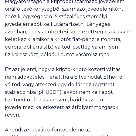
Magyarországon a kriptóból származó jövedelem
önálló tevékenységből származó jövedelemként
adózik, egységesen 15 százalékos személyi
jövedelemadót kell utána fizetni. Lényeges
azonban, hogy adófizetési kötelezettség csak akkor
keletkezik, amikor a kriptót fiat-pénzre (forintra,
euróra, dollárra stb.) váltod, esetleg valamilyen
fizikai eszközt, például autót vásárolsz rajta.
Ez azt jelenti, hogy a kripto-kripto közötti váltás
nem adóköteles. Tehát, ha a Bitcoinodat Etherre
váltod, vagy átteszed egy dollárhoz rögzített
stablecoinba (pl. USDT), akkor nem kell adót
fizetned utána akkor sem, ha időközben
jövedelmed keletkezett az árfolyammozgások
révén.
A rendszer további fontos eleme az