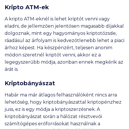
Kripto ATM-ek
A kripto ATM-eknél is lehet kriptót venni vagy
eladni, de jellemzően jelentősen magasabb díjakkal
dolgoznak, mint egy hagyományos kriptotőzsde,
ráadásul az árfolyam is kedvezőtlenebb lehet a piaci
árhoz képest. Ha készpénzért, teljesen anonim
módon szeretnél kriptót venni, akkor ez a
legegyszerűbb módja, azonban ennek megkérik az
árát is.
Kriptobányászat
Habár ma már átlagos felhasználóként nincs arra
lehetőség, hogy kriptobányászattal kriptopénzhez
juss, ez is egy módja a kriptoszerzésnek. A
kriptobányászat során a hálózat résztvevői
számítógépes erőforrásokat használnak a