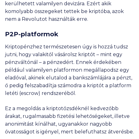
kerülhetett valamilyen devizára. Ezért akik
komolyabb összegeket tettek be kriptóba, azok
nem a Revolutot használták erre.
P2P-platformok
Kriptopénzhez természetesen úgy is hozzá tudsz
jutni, hogy valakitől vásárolsz kriptót – mint egy
pénzváltónál – a pénzedért. Ennek érdekében
például valamilyen platformon megállapodsz egy
eladóval, akinek elutalod a bankszámlájára a pénzt,
ő pedig felszabadítja számodra a kriptót a platform
letéti (escrow) rendszeréből.
Ez a megoldás a kriptotőzsdéknél kedvezőbb
árakat, rugalmasabb fizetési lehetőségeket, illetve
anonimitást kínálhat, ugyanakkor nagyobb
óvatosságot is igényel, mert belefuthatsz átverésbe.