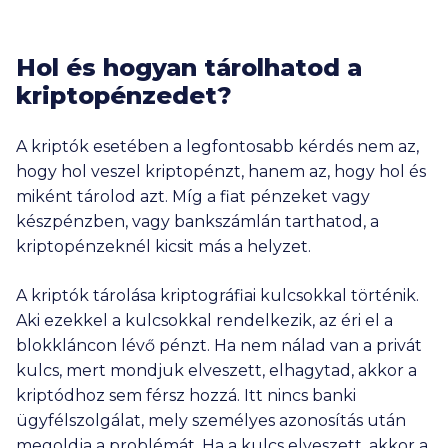
Hol és hogyan tárolhatod a
kriptopénzedet?
A kriptók esetében a legfontosabb kérdés nem az,
hogy hol veszel kriptopénzt, hanem az, hogy hol és
miként tárolod azt. Míg a fiat pénzeket vagy
készpénzben, vagy bankszámlán tarthatod, a
kriptopénzeknél kicsit más a helyzet.
A kriptók tárolása kriptográfiai kulcsokkal történik.
Aki ezekkel a kulcsokkal rendelkezik, az éri el a
blokkláncon lévő pénzt. Ha nem nálad van a privát
kulcs, mert mondjuk elveszett, elhagytad, akkor a
kriptódhoz sem férsz hozzá. Itt nincs banki
ügyfélszolgálat, mely személyes azonosítás után
megoldja a problémát. Ha a kulcs elveszett, akkor a