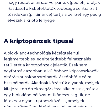
nagy részét óriási szerverparkok (poolok) uralják.
Ráadásul a kisbefektetők többsége centralizált
tőzsdéken (pl. Binance) tartja a pénzét, így pedig
elveszik a kripto lényege.
A kriptopénzek típusai
A blokklánc-technológia kétségtelenül
legismertebb és legelterjedtebb felhasználási
területét a kriptopénzek jelentik. Ezek sem
egyformák azonban, a különböző kriptoeszközök
eltérő típusokba sorolhatók, és többféle célra
használhatók. Akadnak közöttük olyanok, melyek
kifejezetten értékmegőrzésre alkalmasak, mások
egy blokklánc-hálózat működését segítik, de
léteznek olyan kriptoeszközök is, amelyek
népszerűségüket kizárólag a felkapottságnak,