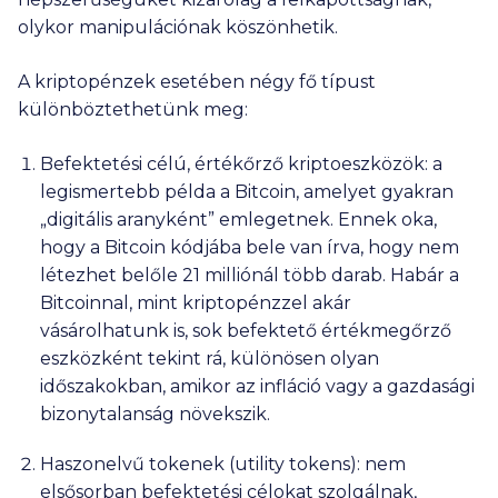
olykor manipulációnak köszönhetik.
A kriptopénzek esetében négy fő típust
különböztethetünk meg:
Befektetési célú, értékőrző kriptoeszközök: a
legismertebb példa a Bitcoin, amelyet gyakran
„digitális aranyként” emlegetnek. Ennek oka,
hogy a Bitcoin kódjába bele van írva, hogy nem
létezhet belőle
21 milliónál
több darab. Habár a
Bitcoinnal, mint kriptopénzzel akár
vásárolhatunk is, sok befektető értékmegőrző
eszközként tekint rá, különösen olyan
időszakokban, amikor az infláció vagy a gazdasági
bizonytalanság növekszik.
Haszonelvű tokenek (utility tokens): nem
elsősorban befektetési célokat szolgálnak,