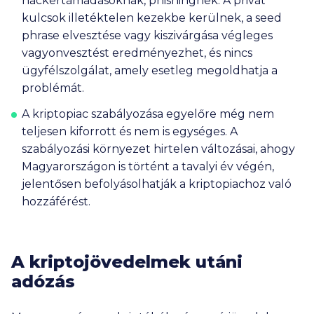
hackertámadásoknak, phishingnek. A privát
kulcsok illetéktelen kezekbe kerülnek, a seed
phrase elvesztése vagy kiszivárgása végleges
vagyonvesztést eredményezhet, és nincs
ügyfélszolgálat, amely esetleg megoldhatja a
problémát.
A kriptopiac szabályozása egyelőre még nem
teljesen kiforrott és nem is egységes. A
szabályozási környezet hirtelen változásai, ahogy
Magyarországon is történt a tavalyi év végén,
jelentősen befolyásolhatják a kriptopiachoz való
hozzáférést.
A kriptojövedelmek utáni
adózás