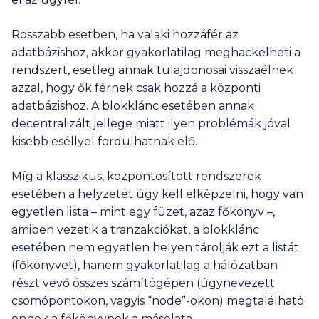
Rosszabb esetben, ha valaki hozzáfér az
adatbázishoz, akkor gyakorlatilag meghackelheti a
rendszert, esetleg annak tulajdonosai visszaélnek
azzal, hogy ők férnek csak hozzá a központi
adatbázishoz. A blokklánc esetében annak
decentralizált jellege miatt ilyen problémák jóval
kisebb eséllyel fordulhatnak elő.
Míg a klasszikus, központosított rendszerek
esetében a helyzetet úgy kell elképzelni, hogy van
egyetlen lista – mint egy füzet, azaz főkönyv –,
amiben vezetik a tranzakciókat, a blokklánc
esetében nem egyetlen helyen tárolják ezt a listát
(főkönyvet), hanem gyakorlatilag a hálózatban
részt vevő összes számítógépen (úgynevezett
csomópontokon, vagyis “node”-okon) megtalálható
ennek a főkönyvnek a másolata.