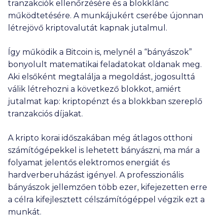
tranzakciók ellenőrzésére és a blokklánc
működtetésére. A munkájukért cserébe újonnan
létrejövő kriptovalutát kapnak jutalmul.
Így működik a Bitcoin is, melynél a “bányászok”
bonyolult matematikai feladatokat oldanak meg.
Aki elsőként megtalálja a megoldást, jogosulttá
válik létrehozni a következő blokkot, amiért
jutalmat kap: kriptopénzt és a blokkban szereplő
tranzakciós díjakat.
A kripto korai időszakában még átlagos otthoni
számítógépekkel is lehetett bányászni, ma már a
folyamat jelentős elektromos energiát és
hardverberuházást igényel. A professzionális
bányászok jellemzően több ezer, kifejezetten erre
a célra kifejlesztett célszámítógéppel végzik ezt a
munkát.