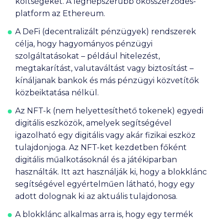
költségeket. A legnépszerűbb okosszerződés-
platform az Ethereum.
A DeFi (decentralizált pénzügyek) rendszerek
célja, hogy hagyományos pénzügyi
szolgáltatásokat – például hitelezést,
megtakarítást, valutaváltást vagy biztosítást –
kínáljanak bankok és más pénzügyi közvetítők
közbeiktatása nélkül.
Az NFT-k (nem helyettesíthető tokenek) egyedi
digitális eszközök, amelyek segítségével
igazolható egy digitális vagy akár fizikai eszköz
tulajdonjoga. Az NFT-ket kezdetben főként
digitális műalkotásoknál és a játékiparban
használták. Itt azt használják ki, hogy a blokklánc
segítségével egyértelműen látható, hogy egy
adott dolognak ki az aktuális tulajdonosa.
A blokklánc alkalmas arra is, hogy egy termék