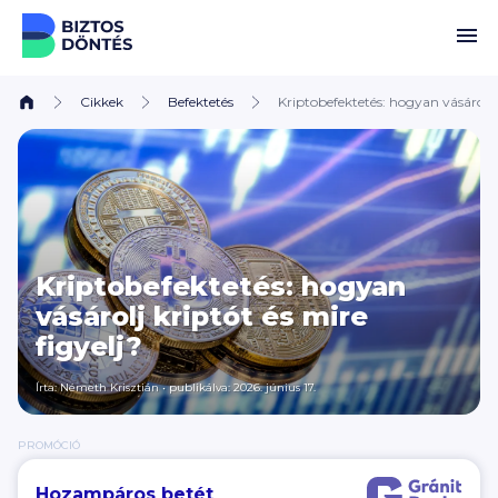
Ugrás a tartalomhoz
Cikkek
Befektetés
Kriptobefektetés: hogyan vásárolj k
Kriptobefektetés: hogyan
vásárolj kriptót és mire
figyelj?
Írta:
Németh Krisztián
•
publikálva: 2026. június 17.
PROMÓCIÓ
Hozampáros betét