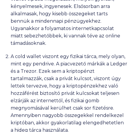
kényelmesek, ingyenesek. Elsősorban arra
alkalmasak, hogy kisebb összegeket tarts
bennük a mindennapi pénzügyekhez.
Ugyanakkor a folyamatos internetkapcsolat
miatt sebezhetőbbek, ki vannak téve az online
támadásoknak.
A cold wallet viszont egy fizikai tárca, mely olyan,
mint egy pendrive. A piacvezető márkák a Ledger
és a Trezor. Ezek sem a kriptopénzt
tartalmazzák, csak a privát kulcsot, viszont úgy
lettek tervezve, hogy a kriptopénzekhez való
hozzáférést biztosító privát kulcsokat teljesen
elzárják az internettől, és fizikai gomb
megnyomásával kerülhet csak sor fizetésre.
Amennyiben nagyobb összegekkel rendelkezel
kriptóban, akkor gyakorlatilag elengedhetetlen
a hideg tárca használata.