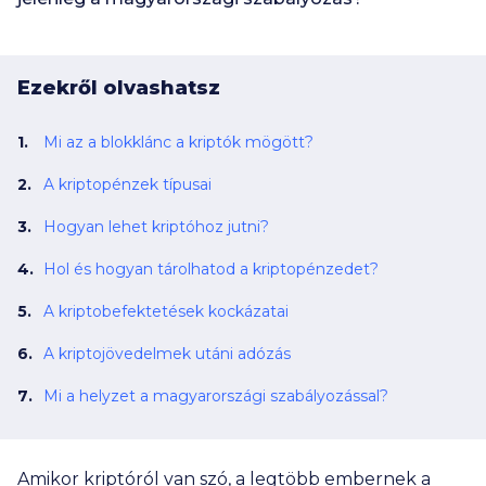
Ezekről olvashatsz
Mi az a blokklánc a kriptók mögött?
A kriptopénzek típusai
Hogyan lehet kriptóhoz jutni?
Hol és hogyan tárolhatod a kriptopénzedet?
A kriptobefektetések kockázatai
A kriptojövedelmek utáni adózás
Mi a helyzet a magyarországi szabályozással?
Amikor kriptóról van szó, a legtöbb embernek a