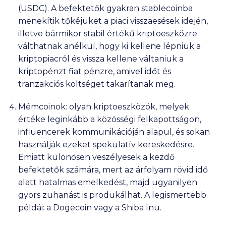
(USDC). A befektetők gyakran stablecoinba
menekítik tőkéjüket a piaci visszaesések idején,
illetve bármikor stabil értékű kriptoeszközre
válthatnak anélkül, hogy ki kellene lépniük a
kriptopiacról és vissza kellene váltaniuk a
kriptopénzt fiat pénzre, amivel időt és
tranzakciós költséget takarítanak meg.
Mémcoinok: olyan kriptoeszközök, melyek
értéke leginkább a közösségi felkapottságon,
influencerek kommunikációján alapul, és sokan
használják ezeket spekulatív kereskedésre.
Emiatt különösen veszélyesek a kezdő
befektetők számára, mert az árfolyam rövid idő
alatt hatalmas emelkedést, majd ugyanilyen
gyors zuhanást is produkálhat. A legismertebb
példái: a Dogecoin vagy a Shiba Inu.