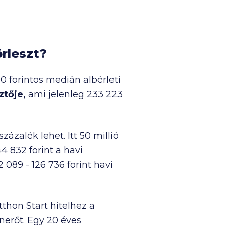
örleszt?
00
forintos medián albérleti
ztője,
ami jelenleg
233 223
százalék lehet. Itt
50 millió
44 832
forint a havi
2 089
-
126 736
forint havi
thon Start hitelhez a
nerőt. Egy 20 éves