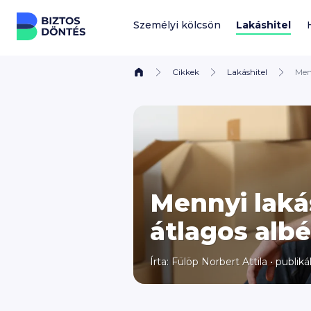
Ugrás a tartalomhoz
Személyi kölcsön
Lakáshitel
Cikkek
Lakáshitel
Menn
Mennyi laká
átlagos albér
Írta: Fülöp Norbert Attila
•
publiká