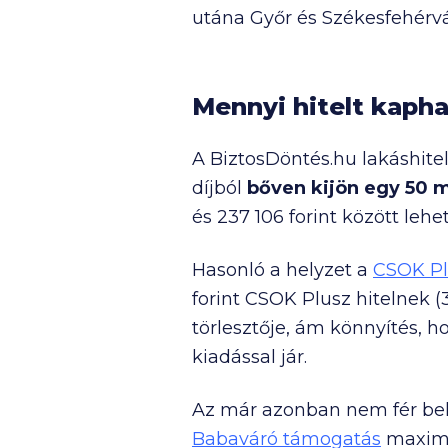
utána Győr és Székesfehérv
Mennyi hitelt kaphat
A BiztosDöntés.hu lakáshitel
díjból
bőven kijön egy
50 m
és
237 106
forint között lehe
Hasonló a helyzet a
CSOK Pl
forint CSOK Plusz hitelnek 
törlesztője, ám könnyítés, h
kiadással jár.
Az már azonban nem fér bele
Babaváró támogatás
maximá