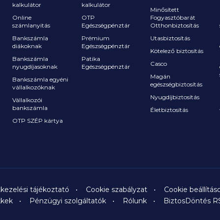
kalkulátor
kalkulátor
Minősített
Online
OTP
Fogyasztóbarát
számlanyitás
Egészségpénztár
Otthonbiztosítás
a
Bankszámla
Prémium
Utasbiztosítás
diákoknak
Egészségpénztár
Kötelező biztosítás
Bankszámla
Patika
Casco
nyugdíjasoknak
Egészségpénztár
Magán
Bankszámla egyéni
egészségbiztosítás
vállalkozóknak
Nyugdíjbiztosítás
Vállalkozói
bankszámla
Életbiztosítás
OTP SZÉP kártya
kezelési tájékoztató
Cookie szabályzat
Cookie beállítás
kkek
Pénzügyi szolgáltatók
Rólunk
BiztosDöntés R