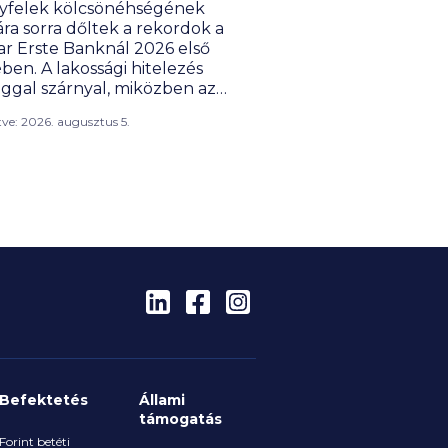
yfelek kölcsönéhségének
ra sorra dőltek a rekordok a
r Erste Banknál 2026 első
ben. A lakossági hitelezés
ággal szárnyal, miközben az
lek megtakarításai is szépen
ítve: 2026. augusztus 5.
. Hiába teljesített azonban
 a bank, a profitja ennek
ére csökkent, de ez az
profitadó befizetésének új
yai miatt van így, amivel az
 költségvetés járt jól az év első
en.
Befektetés
Állami
támogatás
Forint betéti