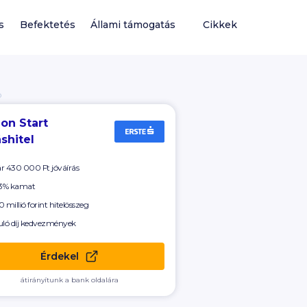
s
Befektetés
Állami támogatás
Cikkek
Ó
on Start
shitel
ár
430 000 Ft
jóváírás
 3% kamat
 millió forint hitelösszeg
uló díj kedvezmények
Érdekel
átirányítunk a bank oldalára