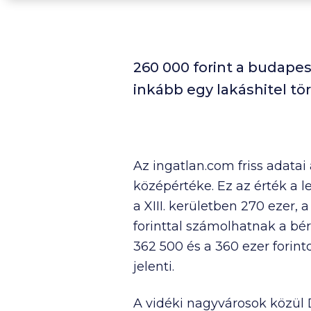
260 000 forint a budapest
inkább egy lakáshitel tö
Az ingatlan.com friss adata
középértéke. Ez az érték a 
a XIII. kerületben
270 ezer
, 
forinttal számolhatnak a bérl
362 500
és a
360 ezer
forint
jelenti.
A vidéki nagyvárosok közül