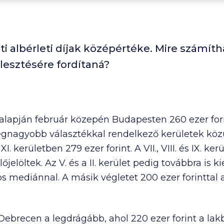
i albérleti díjak középértéke. Mire számítha
rlesztésére fordítaná?
i alapján február közepén Budapesten
260 ezer
for
legnagyobb választékkal rendelkező kerületek közü
a XI. kerületben
279 ezer
forint. A VII., VIII. és IX. 
őjelöltek. Az V. és a II. kerület pedig továbbra i
os mediánnal. A másik végletet
200 ezer
forinttal a
 Debrecen a legdrágább, ahol
220 ezer
forint a la