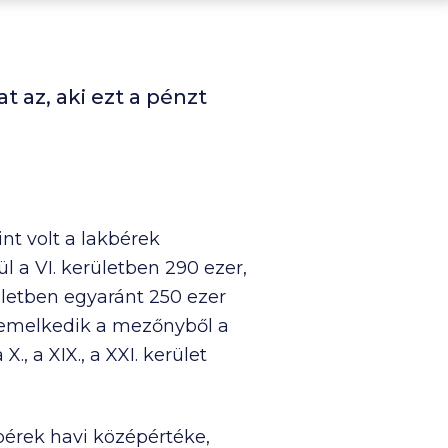
t az, aki ezt a pénzt
int volt a lakbérek
l a VI. kerületben
290 ezer
,
kerületben egyaránt
250 ezer
s kiemelkedik a mezőnyből a
 X., a XIX., a XXI. kerület
kbérek havi középértéke,