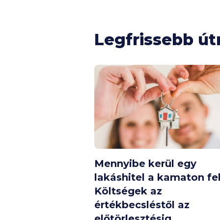
Legfrissebb út
Mennyibe kerül egy
lakáshitel a kamaton fe
Költségek az
értékbecsléstől az
előtörlesztésig