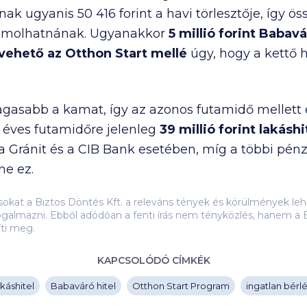
ónak ugyanis
50 416
forint a havi törlesztője, így 
zámolhatnának. Ugyanakkor
5 millió
forint Babavá
lvehető az Otthon Start mellé
úgy, hogy a kettő h
magasabb a kamat, így az azonos futamidő mellet
25 éves futamidőre jelenleg
39 millió
forint lakáshi
a Gránit és a CIB Bank esetében, míg a többi pénz
ne ez.
ásokat a Biztos Döntés Kft. a releváns tények és körülmények 
galmazni. Ebből adódóan a fenti írás nem tényközlés, hanem a B
íti meg.
KAPCSOLÓDÓ CÍMKÉK
káshitel
Babaváró hitel
Otthon Start Program
ingatlan bérl