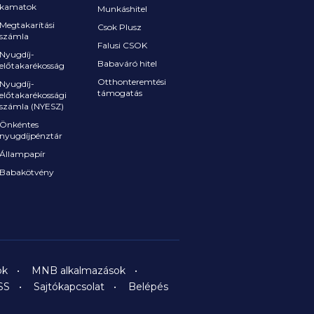
kamatok
Munkáshitel
Megtakarítási
Csok Plusz
számla
Falusi CSOK
Nyugdíj-
Babaváró hitel
előtakarékosság
Otthonteremtési
Nyugdíj-
támogatás
előtakarékossági
számla (NYESZ)
Önkéntes
nyugdíjpénztár
Állampapír
Babakötvény
ok
MNB alkalmazások
SS
Sajtókapcsolat
Belépés