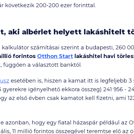
ár következik
200-200 ezer
forinttal.
, aki albérlet helyett lakáshitelt t
 kalkulátor számításai szerint a budapesti,
260 0
illió
forintos
Otthon Start
lakáshitel havi törles
t, függően a választott banktól.
usz
esetében is, hiszen a kamat itt is legfeljebb 3 
(3 gyerekre igényelhető ekkora összeg)
241 956
-
2
ogy az első évben csak kamatot kell fizetni, ami
12
 azonban, hogy egy fiatal házaspár például az Ot
lis,
11 millió
forintos összegével teremtse elő az ö