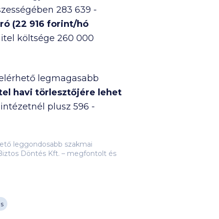
összességében
283 639
-
ró (
22 916
forint/hó
itel költsége
260 000
t elérhető legmagasabb
tel havi törlesztőjére lehet
intézetnél plusz 596 -
lehető leggondosabb szakmai
iztos Döntés Kft. – megfontolt és
és