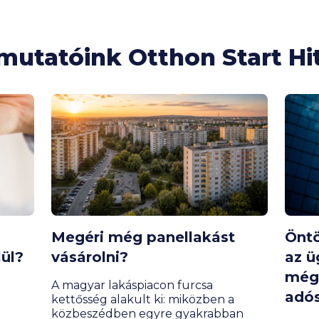
mutatóink Otthon Start Hi
Megéri még panellakást
Öntö
lül?
vásárolni?
az ü
még 
A magyar lakáspiacon furcsa
adó
kettősség alakult ki: miközben a
közbeszédben egyre gyakrabban