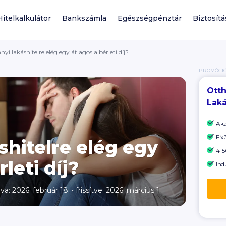
Hitelkalkulátor
Bankszámla
Egészségpénztár
Biztosítá
yi lakáshitelre elég egy átlagos albérleti díj?
PROMÓCI
Otth
Laká
Ak
Fix
shitelre elég egy
4-50
leti díj?
Ind
lva: 2026. február 18.
•
frissítve: 2026. március 1.