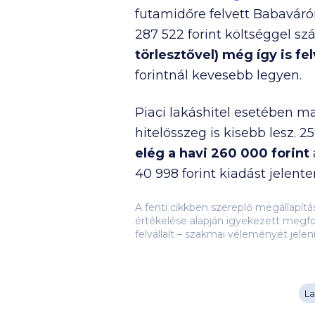
futamidőre felvett Babavár
287 522
forint költséggel s
törlesztővel) még így is fe
forintnál kevesebb legyen.
Piaci lakáshitel esetében 
hitelösszeg is kisebb lesz. 
elég a havi
260 000
forint
40 998
forint kiadást jelente
A fenti cikkben szereplő megállapít
értékelése alapján igyekezett megfo
felvállalt – szakmai véleményét jelen
La