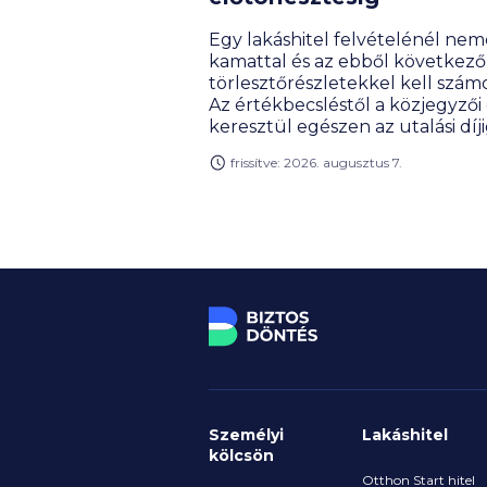
Egy lakáshitel felvételénél nem
kamattal és az ebből következő
törlesztőrészletekkel kell számo
Az értékbecsléstől a közjegyzői 
keresztül egészen az utalási díj
terjed a fizetendő tételek sora,
frissítve: 2026. augusztus 7.
akár több százezer forinttal is
megemelheti a hitelfelvétel telj
költségét. Milyen díjakra érdem
előre felkészülnöd, és melyeke
engedhetik el a bankok?
Személyi
Lakáshitel
kölcsön
Otthon Start hitel