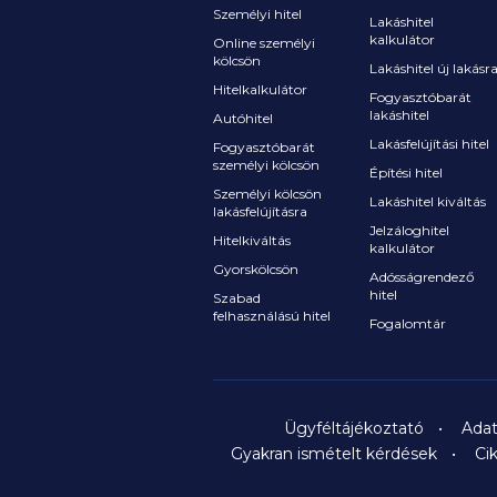
Személyi hitel
Lakáshitel
kalkulátor
Online személyi
kölcsön
Lakáshitel új lakásr
Hitelkalkulátor
Fogyasztóbarát
lakáshitel
Autóhitel
Lakásfelújítási hitel
Fogyasztóbarát
személyi kölcsön
Építési hitel
Személyi kölcsön
Lakáshitel kiváltás
lakásfelújításra
Jelzáloghitel
Hitelkiváltás
kalkulátor
Gyorskölcsön
Adósságrendező
hitel
Szabad
felhasználású hitel
Fogalomtár
Ügyféltájékoztató
Adat
Gyakran ismételt kérdések
Ci