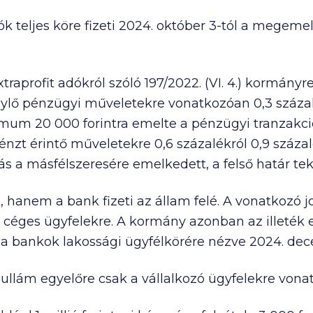
k teljes köre fizeti 2024. október 3-tól a megeme
traprofit adókról szóló 197/2022. (VI. 4.) kormány
lő pénzügyi műveletekre vonatkozóan 0,3 szá
aximum
20 000
forintra emelte a pénzügyi tranzakci
nzt érintő műveletekre 0,6 százalékról 0,9 százalé
nás a másfélszeresére emelkedett, a felső határ te
k, hanem a bank fizeti az állam felé. A vonatkozó
át a céges ügyfelekre. A kormány azonban az illeté
t a bankok lakossági ügyfélkörére nézve 2024. dec
ullám egyelőre csak a vállalkozó ügyfelekre vonat