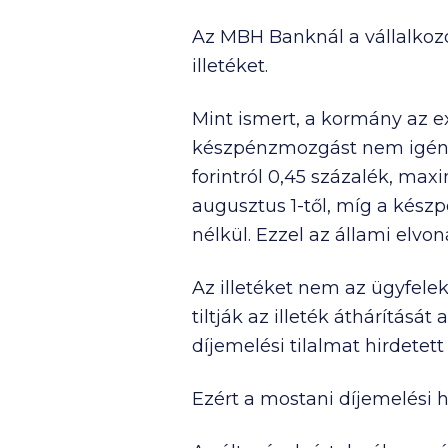
Az MBH Banknál a vállalkozó
illetéket.
Mint ismert, a kormány az ex
készpénzmozgást nem igény
forintról 0,45 százalék, m
augusztus 1-től, míg a készpé
nélkül. Ezzel az állami elvo
Az illetéket nem az ügyfele
tiltják az illeték áthárítás
díjemelési tilalmat hirdetet
Ezért a mostani díjemelési h