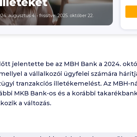
illetéket
024. augusztus 4.
•
frissítve: 2025. október 22.
lőtt jelentette be az MBH Bank a
2024
. okt
ellyel a vállalkozói ügyfelei számára hárítj
zügyi tranzakciós illetékemelést. Az MBH-n
ábbi MKB Bank-os és a korábbi takarékbanko
ozik a változás.