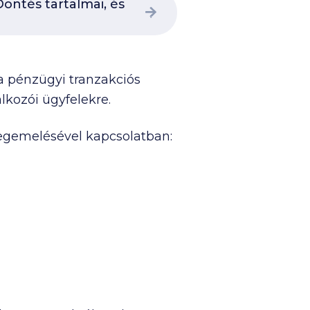
öntés tartalmai, és
 pénzügyi tranzakciós
lkozói ügyfelekre.
megemelésével kapcsolatban: