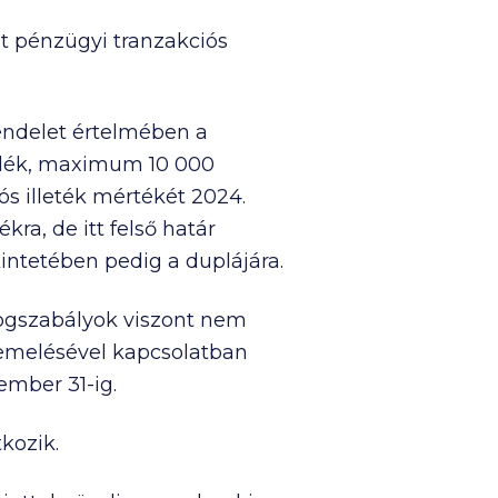
lt pénzügyi tranzakciós
rendelet értelmében a
zalék, maximum
10 000
ós illeték mértékét 2024.
kra, de itt felső határ
kintetében pedig a duplájára.
 jogszabályok viszont nem
k emelésével kapcsolatban
ember 31-ig.
kozik.