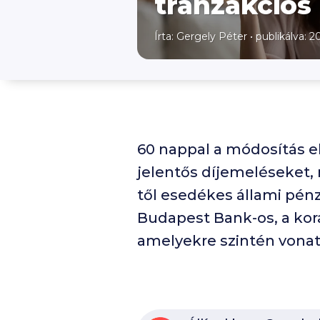
tranzakciós 
Írta:
Gergely Péter
•
publikálva: 2
60
nappal a módosítás e
jelentős díjemeléseket, m
től esedékes állami pén
Budapest Bank-os, a kor
amelyekre szintén vonatk