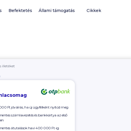
s
Befektetés
Állami támogatás
Cikkek
 illetéket
Ó
mlacsomag
000 Ft
jóváírás, ha új ügyfélként nyitod meg
mentes számlavezetés és bankkártya az első
en
mentes átutalások havi
400 000 Ft-ig