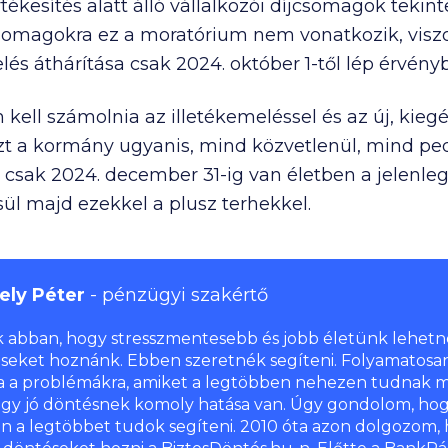
rtékesítés alatt álló vállalkozói díjcsomagok tekin
jcsomagokra ez a moratórium nem vonatkozik, viszo
és áthárítása csak 2024. október 1-től lép érvényb
ell számolnia az illetékemeléssel és az új, kiegész
ezt a kormány ugyanis, mind közvetlenül, mind pe
csak 2024. december 31-ig van életben a jelenlegi
sül majd ezekkel a plusz terhekkel.
ely Péter
pénzügyi szakértő
k abban, hogy stresszmentesebb és jobb életünk lehetn
seket hoznánk. Ebben szeretnék segíteni. Folyamatosa
a a problémákra, amiket a legtöbben nehezen tudnak m
egy jó döntésnek komoly hatása van. Úgy gondolom, hog
n a legtöbbet tudok segíteni. 2010 óta azon dolgozom, 