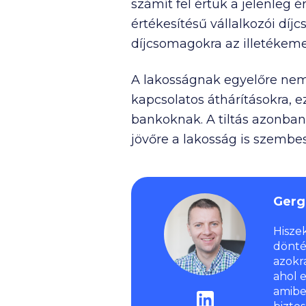
számít fel értük a jelenleg é
értékesítésű vállalkozói dí
díjcsomagokra az illetékemel
A lakosságnak egyelőre nem k
kapcsolatos áthárításokra, 
bankoknak. A tiltás azonban 
jövőre a lakosság is szembe
Gerg
Hisze
dönté
azokr
ahol 
amibe