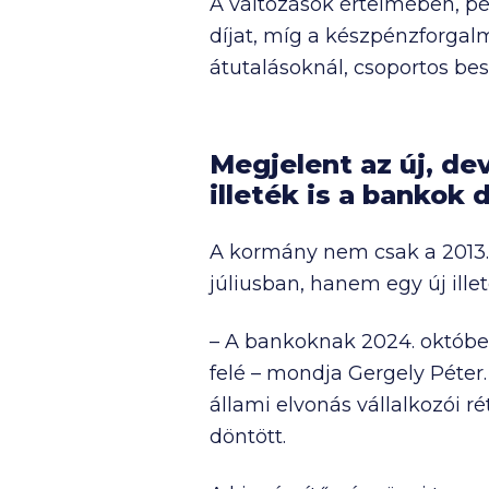
A változások értelmében, pél
díjat, míg a készpénzforgal
átutalásoknál, csoportos bes
Megjelent az új, de
illeték is a bankok 
A kormány nem csak a 2013. 
júliusban, hanem egy új ille
– A bankoknak 2024. október 
felé – mondja Gergely Péter
állami elvonás vállalkozói 
döntött.