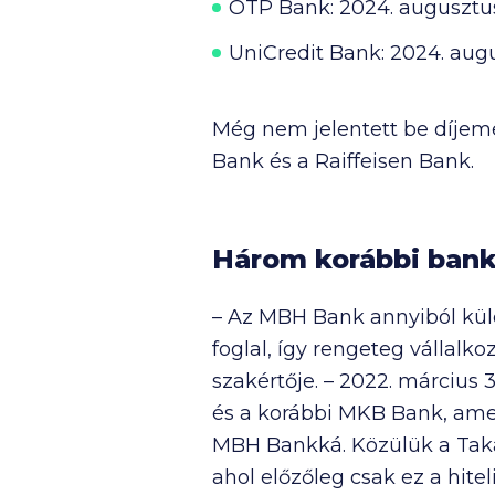
OTP Bank:
2024. augusztus
UniCredit Bank:
2024. augu
Még nem jelentett be díjeme
Bank és a Raiffeisen Bank.
Három korábbi bank 
– Az MBH Bank annyiból kül
foglal, így rengeteg vállalko
szakértője. – 2022. március
és a korábbi MKB Bank, amel
MBH Bankká. Közülük a Taka
ahol előzőleg csak ez a hiteli