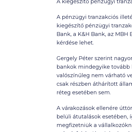
A kiegészítő pénzügyi tran
A pénzügyi tranzakciós illet
kiegészítő pénzügyi tranzakc
Bank, a K&H Bank, az MBH B
kérdése lehet.
Gergely Péter szerint nagyon 
bankok mindegyike tovább há
valószínűleg nem várható v
csak részben áthárított állam
réteg esetében sem.
A várakozások ellenére úttö
belüli átutalások esetében, 
megfizetniük a vállalkozókna