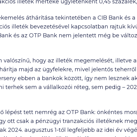
zakciós illeték mértéke ügyletenként 0,45 száza
ékemelés áthárítása tekintetében a CIB Bank és a R
iós illeték bevezetésével kapcsolatban rajtuk kívü
ank és az OTP Bank nem jelentett még be változ
valószínű, hogy az illeték megemelését, illetve az
rítja majd az ügyfelekre, mivel jelentős teherről
erseny ebben a bankok között, így nem lesznek a
i terhek sem a vállalkozói réteg, sem pedig – 2025.
rő lépést tett nemrég az OTP Bank: önkéntes mora
így ott csak a pénzügyi tranzakciós illetéknek megf
k 2024. augusztus 1-től legfeljebb az idei év végé