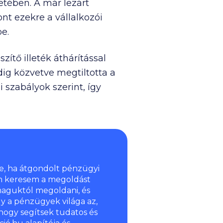
tetében. A már lezárt
nt ezekre a vállalkozói
e.
ítő illeték áthárítással
dig közvetve megtiltotta a
 szabályok szerint, így
e, ha átgondolt pénzügyi
n keresem a megoldást
aguktól megoldani, és
y a pénzügyek világa az,
hogy segítsek tudatos és