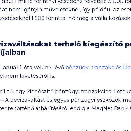
dául 1 millió forintnyi készpénz felvétele
3 000
fo
mat nem igénylő műveleteknél, így például az ese
zedéseknél 1 500 forinttal nő meg a vállalkozásoka
vizaváltásokat terhelő kiegészítő 
díjaiban
január 1. óta velünk lévő
pénzügyi tranzakciós ill
téknem kivetéséről is.
1-től egy kiegészítő pénzügyi tranzakciós illetéket
. – A devizaváltást és egyes pénzügyi eszközök me
rétegre történő áthárításáról eddig a MagNet Bank