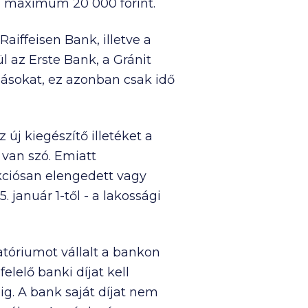
lék, maximum
20 000
forint.
aiffeisen Bank, illetve a
l az Erste Bank, a Gránit
ásokat, ez azonban csak idő
 új kiegészítő illetéket a
 van szó. Emiatt
kciósan elengedett vagy
 január 1-től - a lakossági
tóriumot vállalt a bankon
elelő banki díjat kell
ig. A bank saját díjat nem