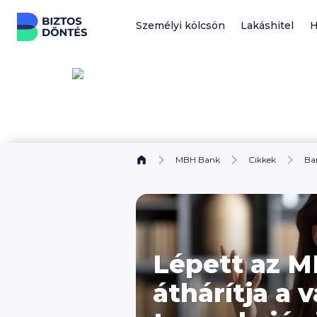
Ugrás a tartalomhoz
Személyi kölcsön
Lakáshitel
H
MBH Bank
Cikkek
Ba
Lépett az M
áthárítja a 