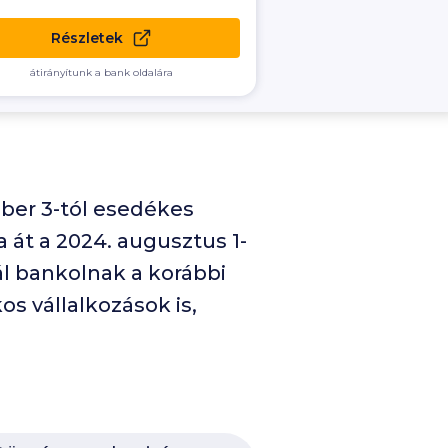
Részletek
átirányítunk a bank oldalára
óber
3
-tól esedékes
a át a
2024
. augusztus
1
-
ál bankolnak a korábbi
s vállalkozások is,