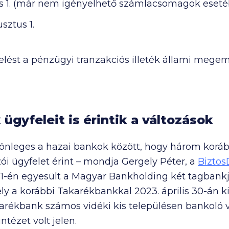
 1. (már nem igényelhető számlacsomagok esetébe
sztus 1.
lést a pénzügyi tranzakciós illeték állami mege
ügyfeleit is érintik a változások
önleges a hazai bankok között, hogy három korá
zói ügyfelet érint – mondja Gergely Péter, a
Biztos
 31-én egyesült a Magyar Bankholding két tagbank
y a korábbi Takarékbankkal 2023. április 30-án ki
rékbank számos vidéki kis településen bankoló v
ntézet volt jelen.