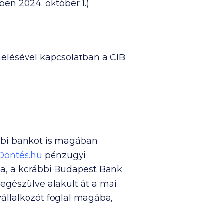
n 2024. október 1.)
melésével kapcsolatban a CIB
bbi bankot is magában
Döntés.hu
pénzügyi
ja, a korábbi Budapest Bank
egészülve alakult át a mai
állalkozót foglal magába,