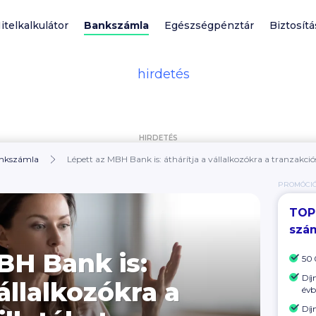
itelkalkulátor
Bankszámla
Egészségpénztár
Biztosítá
HIRDETÉS
nkszámla
Lépett az MBH Bank is: áthárítja a vállalkozókra a tranzakciós
PROMÓCI
TOP
szá
BH Bank is:
50 
Díj
vállalkozókra a
évb
Díj