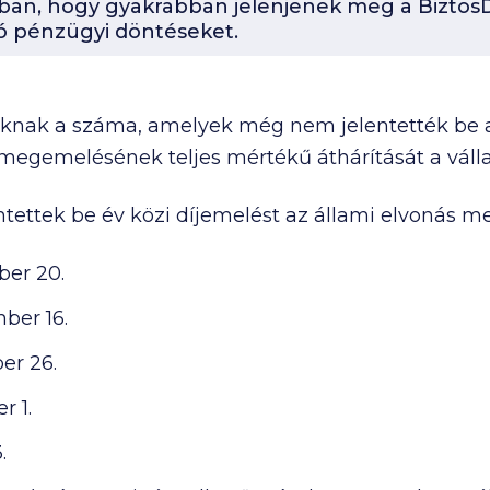
-ban, hogy gyakrabban jelenjenek meg a BiztosD
ó pénzügyi döntéseket.
knak a száma, amelyek még nem jelentették be a
i megemelésének teljes mértékű áthárítását a válla
ntettek be év közi díjemelést az állami elvonás 
er 20.
ber 16.
er 26.
r 1.
.