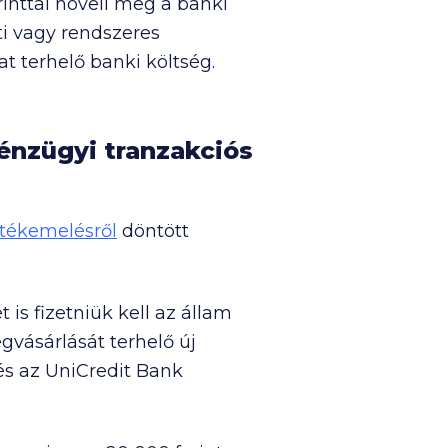
rinttal növeli meg a banki
ti vagy rendszeres
t terhelő banki költség.
pénzügyi tranzakciós
etékemelésről
döntött
 is fizetniük kell az állam
gvásárlását terhelő új
 és az UniCredit Bank