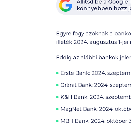
Állítsd be a Google
könnyebben hozz j
Egyre fogy azoknak a banko
illeték 2024. augusztus 1-je
Eddig az alábbi bankok jele
Erste Bank:
2024. szeptemb
Gránit Bank:
2024. szeptem
K&H Bank:
2024. szeptemb
MagNet Bank:
2024. októbe
MBH Bank:
2024. október 3