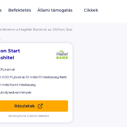
s
Befektetés
Állami támogatás
Cikkek
es felvenni a MagNet Banknál az Otthon Startot?
Ó
on Start
shitel
0% kamat
 000 Ft
jóváírás 10 millió Ft hitelösszeg felett
 millió forint hitelösszeg
uló díj kedvezmények
Részletek
átirányítunk a bank oldalára