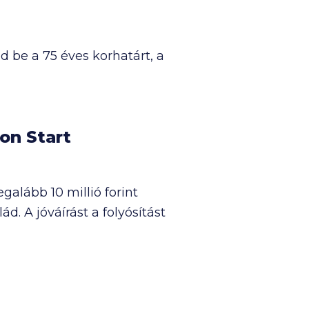
d be a 75 éves korhatárt, a
on Start
legalább
10 millió
forint
d. A jóváírást a folyósítást