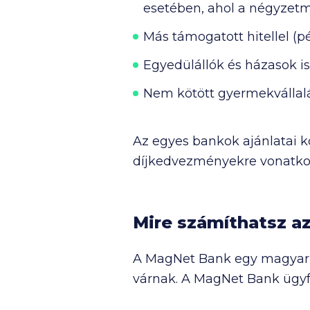
esetében, ahol a négyzetm
Nem találtad meg, amit kerestél? 
Más támogatott hitellel (
Egyedülállók és házasok is
Nem kötött gyermekvállal
Az egyes bankok ajánlatai kö
díjkedvezményekre vonatko
Mire számíthatsz az
A MagNet Bank egy magyar t
várnak. A MagNet Bank ügyfel