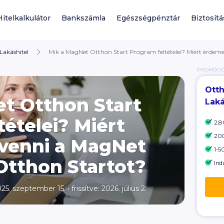
Hitelkalkulátor
Bankszámla
Egészségpénztár
Biztosítá
Lakáshitel
Mik a MagNet Otthon Start Program feltételei? Miért érdem
PROMÓCI
Otth
t Otthon Start
Laká
ételei? Miért
2,8
200
venni a MagNet
1-50
Otthon Startot?
Ind
025. szeptember 15.
•
frissítve: 2026. július 2.