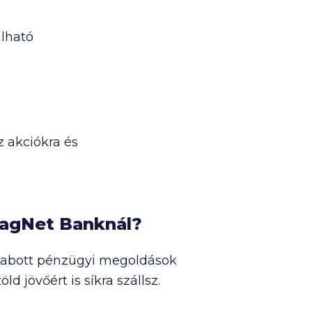
álható
z akciókra és
 MagNet Banknál?
szabott pénzügyi megoldások
 jövőért is síkra szállsz.