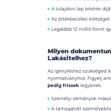
A tulajdoni lap lekérés díjá
Az értékbecslési költséget
Legalább
12 millió
forint i
Milyen dokumentum
Lakásitelhez?
Az igényléshez szükséged l
nyomtatványhoz. Figyelj arr
pedig frissek
legyenek.
Személyi okmányok másol
A támogatott személyekhez 