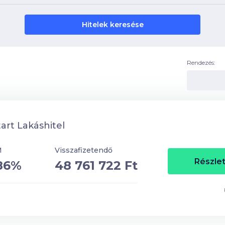
Hitelek keresése
Rendezés:
art Lakáshitel
M
Visszafizetendő
Részlet
86%
48 761 722 Ft