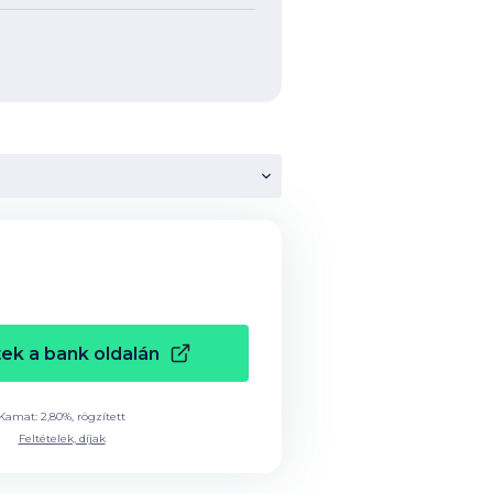
ek a bank oldalán
Kamat: 2,80%, rögzített
Feltételek, díjak