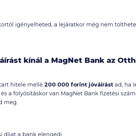
ortól igényelheted, a lejáratkor még nem tölthete
váírást kínál a MagNet Bank az Otth
art hitele mellé
200 000
forint jóváírást
ad, ha 
 és a folyósításkor van MagNet Bank fizetési számlá
d meg.
si díjat a bank elengedi