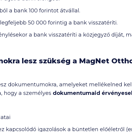
ból a bank 100 forintot átvállal.
 legfeljebb
50 000
forintig a bank visszatéríti.
génylésekor a bank visszatéríti a közjegyző díját
okra lesz szükség a MagNet Ottho
esz dokumentumokra, amelyeket mellékelned kell
a, hogy a személyes
dokumentumaid érvényese
atai
kapcsolódó igazolások a büntetlen előéletről (er