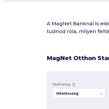
A MagNet Banknál is elérh
tudnod róla, milyen felté
MagNet Otthon Start
Hitelösszeg
Hitelösszeg