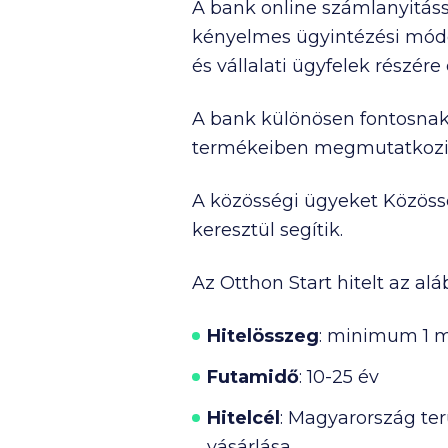
A bank online számlanyitáss
kényelmes ügyintézési módo
és vállalati ügyfelek részére
A bank különösen fontosnak 
termékeiben megmutatkozi
A közösségi ügyeket Közös
keresztül segítik.
Az Otthon Start hitelt az aláb
Hitelösszeg
: minimum
1 m
Futamidő
: 10-25 év
Hitelcél
: Magyarország ter
vásárlása