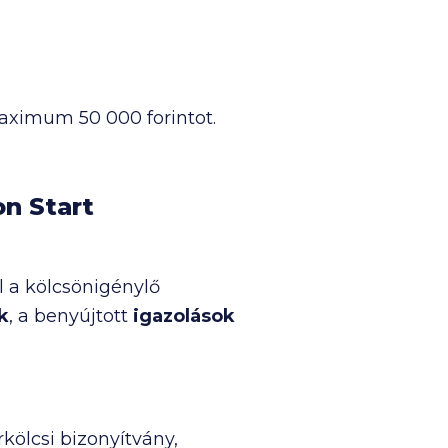
, maximum
50 000
forintot.
n Start
 a kölcsönigénylő
k
, a benyújtott
igazolások
kölcsi bizonyítvány,