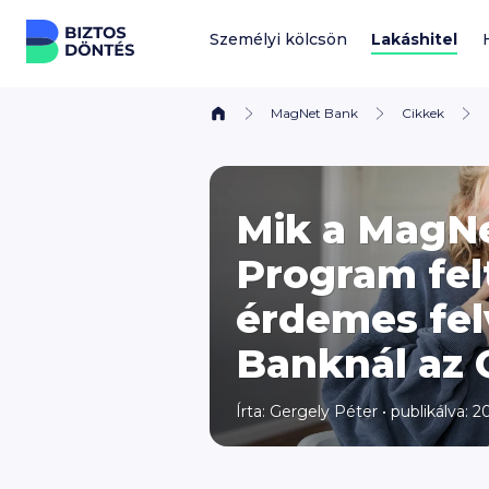
Ugrás a tartalomhoz
Személyi kölcsön
Lakáshitel
MagNet Bank
Cikkek
Mik a MagNe
Program felt
érdemes fel
Banknál az 
Írta:
Gergely Péter
•
publikálva: 2