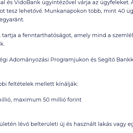
al és VidoBank ügyintézővel várja az ügyfeleket.
t tesz lehetővé. Munkanapokon több, mint 40 üg
 egyaránt.
tartja a fenntarthatóságot, amely mind a szemlé
k.
ségi Adományozási Programjukon és Segítő Bank
bi feltételek mellett kínálják:
illió
, maximum
50 millió
forint
ületén lévő belterületi új és használt lakás vagy 