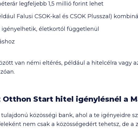
éterár legfeljebb
1,5 millió
forint lehet
Nézd meg a
gyakran ismételt kérdéseket
is!
például Falusi CSOK-kal és CSOK Plusszal) kombin
 igényelhetik, életkortól függetlenül
áshoz
zött van némi eltérés, például a hitelcélra vagy a
zóan.
 Otthon Start hitel igénylésnél a
ulajdonú közösségi bank, ahol a te igényeidre 
eként nem csak a közösségedért tehetsz, de a zöld