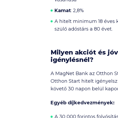
Kamat
: 2,8%
A hitelt minimum 18 éves k
szülő adóstárs a 80 évet.
Milyen akciót és jó
igénylésnél?
A MagNet Bank az Otthon St
Otthon Start hitelt igényelsz
követő 30 napon belül kapo
Egyéb díjkedvezmények:
A
30 000
forintos folyósítá