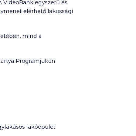
 A VideoBank egyszerű és
ymenet elérhető lakossági
letében, mind a
kártya Programjukon
egylakásos lakóépület