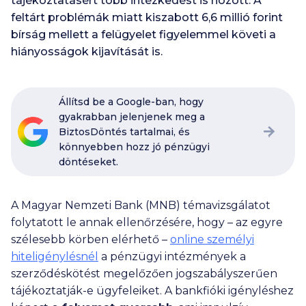
tájékoztatásért több intézkedést is hozott. A
feltárt problémák miatt kiszabott
6
,
6
millió forint
bírság mellett a felügyelet figyelemmel követi a
hiányosságok kijavítását is.
Állítsd be a Google-ban, hogy
gyakrabban jelenjenek meg a
BiztosDöntés tartalmai, és
könnyebben hozz jó pénzügyi
döntéseket.
A Magyar Nemzeti Bank (MNB) témavizsgálatot
folytatott le annak ellenőrzésére, hogy – az egyre
szélesebb körben elérhető –
online személyi
hiteligénylésnél
a pénzügyi intézmények a
szerződéskötést megelőzően jogszabályszerűen
tájékoztatják-e ügyfeleiket. A bankfióki igényléshez