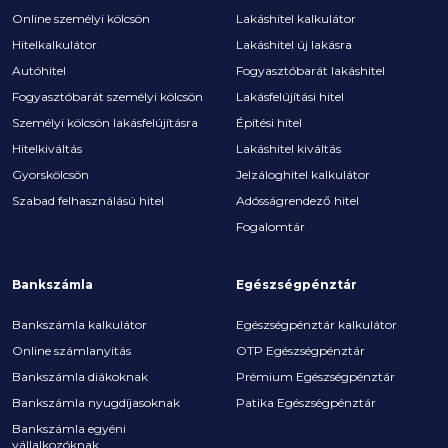
Online személyi kölcsön
Lakáshitel kalkulátor
Hitelkalkulátor
Lakáshitel új lakásra
Autóhitel
Fogyasztóbarát lakáshitel
Fogyasztóbarát személyi kölcsön
Lakásfelújítási hitel
Személyi kölcsön lakásfelújításra
Építési hitel
Hitelkiváltás
Lakáshitel kiváltás
Gyorskölcsön
Jelzáloghitel kalkulátor
Szabad felhasználású hitel
Adósságrendező hitel
Fogalomtár
Bankszámla
Egészségpénztár
Bankszámla kalkulátor
Egészségpénztár kalkulátor
Online számlanyitás
OTP Egészségpénztár
Bankszámla diákoknak
Prémium Egészségpénztár
Bankszámla nyugdíjasoknak
Patika Egészségpénztár
Bankszámla egyéni
vállalkozóknak