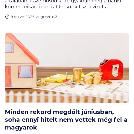
általában összemosódik, de gyakran még a banki
kommunikációban is. Öntsünk tiszta vizet a
pohárba. Tudd meg cikkünkből, mikor melyikről
frissítve: 2026. augusztus 3.
beszélünk, és milyen élethelyzetben lehet
hathatós segítség egyik vagy másik megoldás.
Minden rekord megdőlt júniusban,
soha ennyi hitelt nem vettek még fel a
magyarok