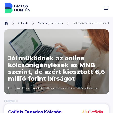
Ugrás a tartalomhoz
Cikkek
Személyi kölcsön
Jól működnek az online kölc
Jól működnek az online
kölcsönigénylések az MNB
szerint, de azért kiosztott 6,6
millió forint bírságot
Írta:
Homa Péter
•
publikálva: 2024. július 24.
•
frissítve: 2025. október 22.
PROMÓCIÓ
Cofidis Fapados Kölcsön