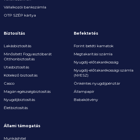
Vállalkozói bankszámla
OTP SZÉP kártya
Biztosítás
Befektetés
Lakásbiztosítás
Forint betéti kamatok
Minősített Fogyasztóbarát
Megtakarítási számla
Otthonbiztosítás
Nyugdíj-előtakarékosság
Utasbiztosítás
Nyugdíj-előtakarékossági számla
Kötelező biztosítás
(NYESZ)
Casco
Önkéntes nyugdíjpénztár
Magán egészségbiztosítás
Állampapír
Nyugdíjbiztosítás
Babakötvény
Életbiztosítás
Állami támogatás
Munkáshitel