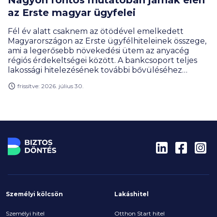
Nagyon fontos mutatóban járnak élen
az Erste magyar ügyfelei
Fél év alatt csaknem az ötödével emelkedett
Magyarországon az Erste ügyfélhiteleinek összege,
ami a legerősebb növekedési ütem az anyacég
régiós érdekeltségei között. A bankcsoport teljes
lakossági hitelezésének további bővüléséhez
nagyban hozzájárult a jelzálogkölcsönök iránti
frissítve: 2026. július 30.
kereslet élénkülése.
Személyi kölcsön
Lakáshitel
Személyi hitel
Otthon Start hitel