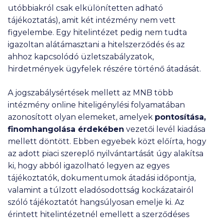
utóbbiakról csak elkülönítetten adható
tájékoztatás), amit két intézmény nem vett
figyelembe. Egy hitelintézet pedig nem tudta
igazoltan alátámasztani a hitelszerződés és az
ahhoz kapcsolódó üzletszabályzatok,
hirdetmények ügyfelek részére történő átadását.
A jogszabálysértések mellett az MNB több
intézmény online hiteligénylési folyamatában
azonosított olyan elemeket, amelyek
pontosítása,
finomhangolása érdekében
vezetői levél kiadása
mellett döntött. Ebben egyebek közt előírta, hogy
az adott piaci szereplő nyilvántartását úgy alakítsa
ki, hogy abból igazolható legyen az egyes
tájékoztatók, dokumentumok átadási időpontja,
valamint a túlzott eladósodottság kockázatairól
szóló tájékoztatót hangsúlyosan emelje ki. Az
érintett hitelintézetnél emellett a szerződéses