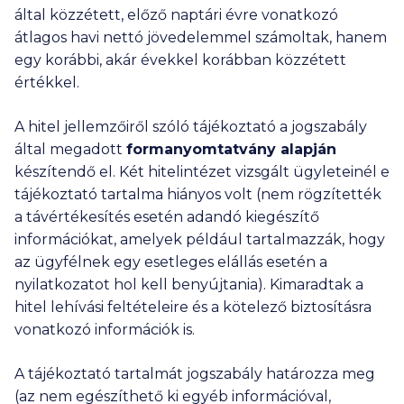
által közzétett, előző naptári évre vonatkozó
átlagos havi nettó jövedelemmel számoltak, hanem
egy korábbi, akár évekkel korábban közzétett
értékkel.
A hitel jellemzőiről szóló tájékoztató a jogszabály
által megadott
formanyomtatvány alapján
készítendő el. Két hitelintézet vizsgált ügyleteinél e
tájékoztató tartalma hiányos volt (nem rögzítették
a távértékesítés esetén adandó kiegészítő
információkat, amelyek például tartalmazzák, hogy
az ügyfélnek egy esetleges elállás esetén a
nyilatkozatot hol kell benyújtania). Kimaradtak a
hitel lehívási feltételeire és a kötelező biztosításra
vonatkozó információk is.
A tájékoztató tartalmát jogszabály határozza meg
(az nem egészíthető ki egyéb információval,