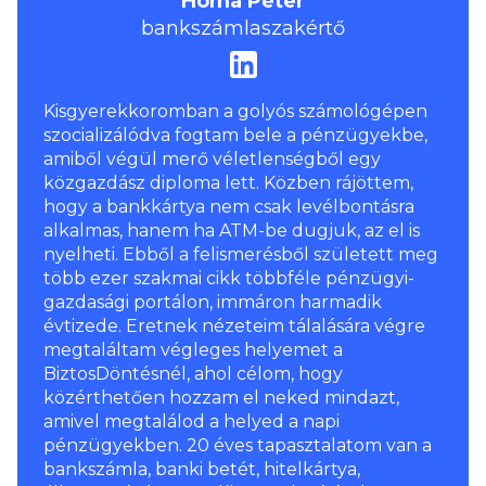
Homa Péter
bankszámlaszakértő
Kisgyerekkoromban a golyós számológépen
szocializálódva fogtam bele a pénzügyekbe,
amiből végül merő véletlenségből egy
közgazdász diploma lett. Közben rájöttem,
hogy a bankkártya nem csak levélbontásra
alkalmas, hanem ha ATM-be dugjuk, az el is
nyelheti. Ebből a felismerésből született meg
több ezer szakmai cikk többféle pénzügyi-
gazdasági portálon, immáron harmadik
évtizede. Eretnek nézeteim tálalására végre
megtaláltam végleges helyemet a
BiztosDöntésnél, ahol célom, hogy
közérthetően hozzam el neked mindazt,
amivel megtalálod a helyed a napi
pénzügyekben. 20 éves tapasztalatom van a
bankszámla, banki betét, hitelkártya,