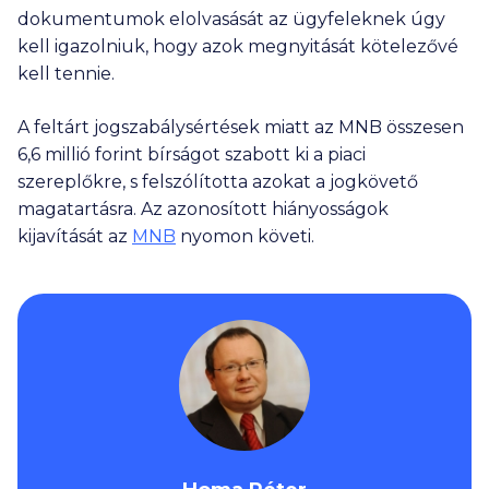
dokumentumok elolvasását az ügyfeleknek úgy
kell igazolniuk, hogy azok megnyitását kötelezővé
kell tennie.
A feltárt jogszabálysértések miatt az MNB összesen
6,6 millió
forint bírságot szabott ki a piaci
szereplőkre, s felszólította azokat a jogkövető
magatartásra. Az azonosított hiányosságok
kijavítását az
MNB
nyomon követi.