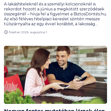
A lakáshiteleknél és a személyi kölcsönöknél is
rekordot hozott a június a megkötött szerződések
összegénél – hívja fel a figyelmet a BiztosDöntés.hu.
Az első féléves hitelpiaci kereslet szintén messze
túlszárnyalta az egy évvel korábbit, a lakosság
hitelportfóliójának mérete pedig már 14 000
frissítve: 2026. augusztus 1.
milliárd forint közelében mozog.