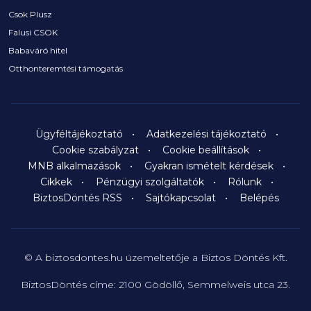
Csok Plusz
Falusi CSOK
Babaváró hitel
Otthonteremtési támogatás
Ügyféltájékoztató
Adatkezelési tájékoztató
Cookie szabályzat
Cookie beállítások
MNB alkalmazások
Gyakran ismételt kérdések
Cikkek
Pénzügyi szolgáltatók
Rólunk
BiztosDöntés RSS
Sajtókapcsolat
Belépés
© A biztosdontes.hu üzemeltetője a Biztos Döntés Kft.
BiztosDöntés címe: 2100 Gödöllő, Semmelweis utca 23.