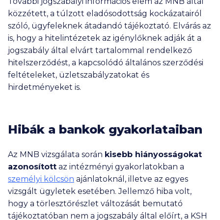
További jogszabályi információs elem az MNB által
közzétett, a túlzott eladósodottság kockázatairól
szóló, ügyfeleknek átadandó tájékoztató. Elvárás az
is, hogy a hitelintézetek az igénylőknek adják át a
jogszabály által elvárt tartalommal rendelkező
hitelszerződést, a kapcsolódó általános szerződési
feltételeket, üzletszabályzatokat és
hirdetményeket is.
Hibák a bankok gyakorlataiban
Az MNB vizsgálata során
kisebb hiányosságokat
azonosított
az intézményi gyakorlatokban a
személyi kölcsön
ajánlatoknál, illetve az egyes
vizsgált ügyletek esetében. Jellemző hiba volt,
hogy a törlesztőrészlet változását bemutató
tájékoztatóban nem a jogszabály által előírt, a KSH