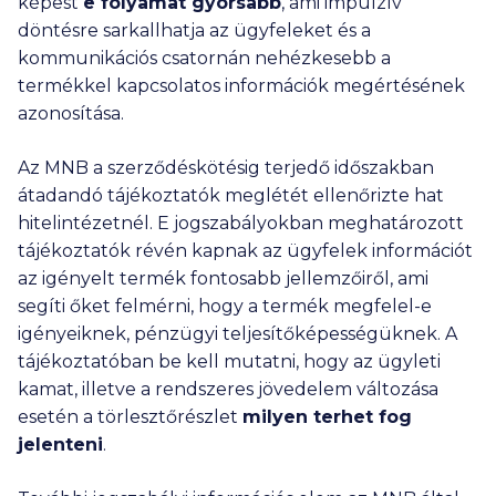
képest
e folyamat gyorsabb
, ami impulzív
döntésre sarkallhatja az ügyfeleket és a
kommunikációs csatornán nehézkesebb a
termékkel kapcsolatos információk megértésének
azonosítása.
Az MNB a szerződéskötésig terjedő időszakban
átadandó tájékoztatók meglétét ellenőrizte hat
hitelintézetnél. E jogszabályokban meghatározott
tájékoztatók révén kapnak az ügyfelek információt
az igényelt termék fontosabb jellemzőiről, ami
segíti őket felmérni, hogy a termék megfelel-e
igényeiknek, pénzügyi teljesítőképességüknek. A
tájékoztatóban be kell mutatni, hogy az ügyleti
kamat, illetve a rendszeres jövedelem változása
esetén a törlesztőrészlet
milyen terhet fog
jelenteni
.