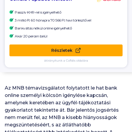
Passzív KHR-rel is igényelhető
3 millió Ft 60 hónapra
70 566 Ft
havi törlesztővel
Bankváltás nélkül online igényelhető
Akár 20 percen belül
Részletek
átirányítunk a Cofidis oldalára
Az MNB témavizsgálatot folytatott le hat bank
online személyi kölcsön igénylése kapcsán,
amelynek keretében az ügyfél-tájékoztatási
gyakorlatot tekintette át. Bár jelentős jogsértés
nem merült fel, az MNB a kisebb hiányosságok
megszüntetéséért, s az átláthatóbb