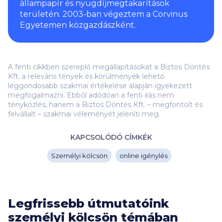
állampapír és nyugdíjmegtakarítások
területén. 2003-ban végeztem a Corvinus
Egyetemen közgazdászként.
A fenti cikkben szereplő megállapításokat a Biztos Döntés
Kft. a releváns tények és körülmények lehető
leggondosabb szakmai értékelése alapján igyekezett
megfogalmazni. Ebből adódóan a fenti írás nem
tényközlés, hanem a Biztos Döntés Kft. – megfontolt és
felvállalt – szakmai véleményét jeleníti meg.
KAPCSOLÓDÓ CÍMKÉK
Személyi kölcsön
online igénylés
Legfrissebb útmutatóink
személyi kölcsön témában