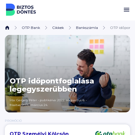
Ugrás a tartalomhoz
OTP Bank
Cikkek
Bankszámla
OTP időpontfo
OTP időpontfoglalása
legegyszerűbben
Írta:
Gergely Péter
•
publikálva: 2022. augusztus 6.
•
frissítve: 2026. március 24.
PROMÓCIÓ
OTP Személyi Kölcsön