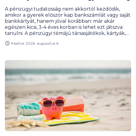
A pénzügyi tudatosság nem akkortól kezdődik,
amikor a gyerek először kap bankszámlát vagy saját
bankkártyát, hanem jóval korábban: már akár
egészen kicsi, 3-4 éves korban is lehet ezt játszva
tanulni. A pénzügyi témájú társasjátékok, kártyák,
online megoldások és szerepjátékok úgy tanítanak
frissítve: 2026. augusztus 6.
meg tervezni, mérlegelni, gyűjteni vagy éppen
döntéseket hozni, hogy közben a gyerekek
számára mindez élmény marad, nem tananyag. A
BiztosDöntés.hu gyűjtéséből kiderül, hogy akár az
egyetemisták is találnak olyan játékot, ami segít
nekik meghozni az első nagy pénzügyi
elhatározásukat.