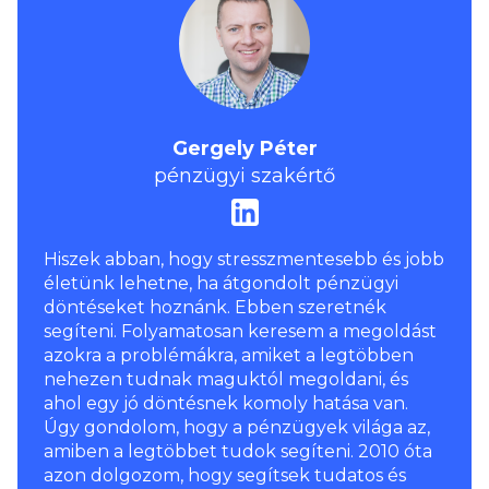
Gergely Péter
pénzügyi szakértő
Hiszek abban, hogy stresszmentesebb és jobb
életünk lehetne, ha átgondolt pénzügyi
döntéseket hoznánk. Ebben szeretnék
segíteni. Folyamatosan keresem a megoldást
azokra a problémákra, amiket a legtöbben
nehezen tudnak maguktól megoldani, és
ahol egy jó döntésnek komoly hatása van.
Úgy gondolom, hogy a pénzügyek világa az,
amiben a legtöbbet tudok segíteni. 2010 óta
azon dolgozom, hogy segítsek tudatos és