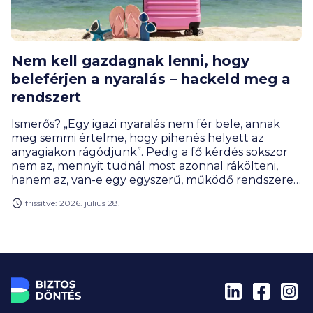
Nem kell gazdagnak lenni, hogy
beleférjen a nyaralás – hackeld meg a
rendszert
Ismerős? „Egy igazi nyaralás nem fér bele, annak
meg semmi értelme, hogy pihenés helyett az
anyagiakon rágódjunk”. Pedig a fő kérdés sokszor
nem az, mennyit tudnál most azonnal rákölteni,
hanem az, van-e egy egyszerű, működő rendszered
rá: előre gondolkodsz, széthúzod időben a
frissítve: 2026. július 28.
fizetnivalókat, pár okos nyaralás-hackkel faragsz a
költségeken és elkerülöd a pénznyelő buktatókat.
A cikk végére lehet, hogy neked sem kell
lemondani az idei, vagy a következő évek
kiruccanásairól.