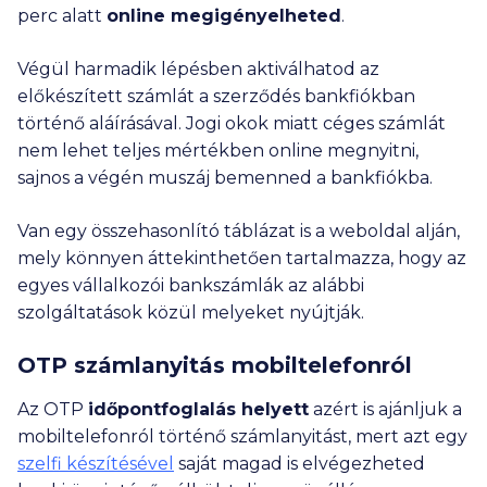
perc alatt
online megigényelheted
.
Végül harmadik lépésben aktiválhatod az
előkészített számlát a szerződés bankfiókban
történő aláírásával. Jogi okok miatt céges számlát
nem lehet teljes mértékben online megnyitni,
sajnos a végén muszáj bemenned a bankfiókba.
Van egy összehasonlító táblázat is a weboldal alján,
mely könnyen áttekinthetően tartalmazza, hogy az
egyes vállalkozói bankszámlák az alábbi
szolgáltatások közül melyeket nyújtják.
OTP számlanyitás mobiltelefonról
Az OTP
időpontfoglalás helyett
azért is ajánljuk a
mobiltelefonról történő számlanyitást, mert azt egy
szelfi készítésével
saját magad is elvégezheted