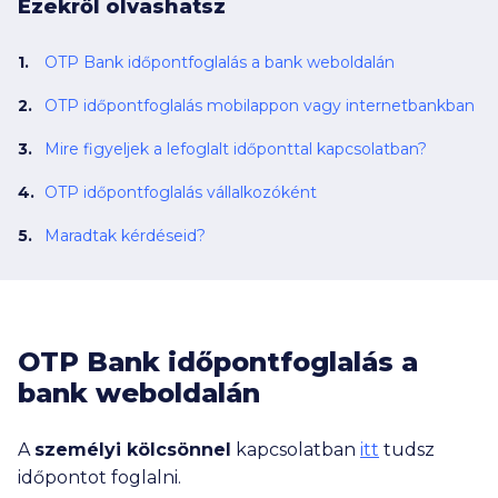
Ezekről olvashatsz
OTP Bank időpontfoglalás a bank weboldalán
OTP időpontfoglalás mobilappon vagy internetbankban
Mire figyeljek a lefoglalt időponttal kapcsolatban?
OTP időpontfoglalás vállalkozóként
Maradtak kérdéseid?
OTP Bank időpontfoglalás a
bank weboldalán
A
személyi kölcsönnel
kapcsolatban
itt
tudsz
időpontot foglalni.