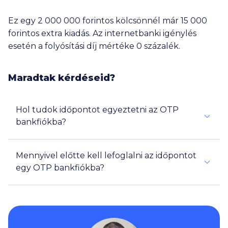
Ez egy
2 000 000
forintos kölcsönnél már
15 000
forintos extra kiadás. Az internetbanki igénylés
esetén a folyósítási díj mértéke 0 százalék.
Maradtak kérdéseid?
Hol tudok időpontot egyeztetni az OTP
bankfiókba?
Mennyivel előtte kell lefoglalni az időpontot
egy OTP bankfiókba?