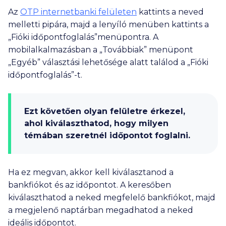
Az
OTP internetbanki felületen
kattints a neved
melletti pipára, majd a lenyíló menüben kattints a
„Fióki időpontfoglalás”menüpontra. A
mobilalkalmazásban a „Továbbiak” menüpont
„Egyéb” választási lehetősége alatt találod a „Fióki
időpontfoglalás”-t.
Ezt követően olyan felületre érkezel,
ahol kiválaszthatod, hogy milyen
témában szeretnél időpontot foglalni.
Ha ez megvan, akkor kell kiválasztanod a
bankfiókot és az időpontot. A keresőben
kiválaszthatod a neked megfelelő bankfiókot, majd
a megjelenő naptárban megadhatod a neked
ideális időpontot.