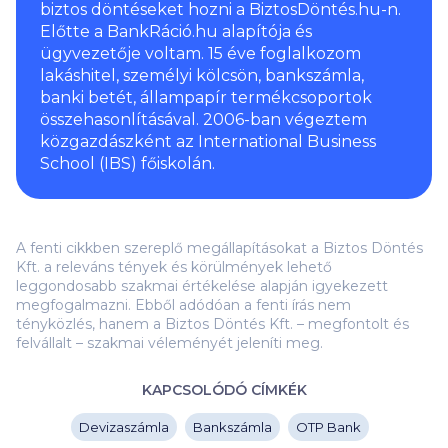
biztos döntéseket hozni a BiztosDöntés.hu-n.
Előtte a BankRáció.hu alapítója és
ügyvezetője voltam. 15 éve foglalkozom
lakáshitel, személyi kölcsön, bankszámla,
banki betét, állampapír termékcsoportok
összehasonlításával. 2006-ban végeztem
közgazdászként az International Business
School (IBS) főiskolán.
A fenti cikkben szereplő megállapításokat a Biztos Döntés
Kft. a releváns tények és körülmények lehető
leggondosabb szakmai értékelése alapján igyekezett
megfogalmazni. Ebből adódóan a fenti írás nem
tényközlés, hanem a Biztos Döntés Kft. – megfontolt és
felvállalt – szakmai véleményét jeleníti meg.
KAPCSOLÓDÓ CÍMKÉK
Devizaszámla
Bankszámla
OTP Bank