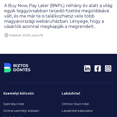
A Buy Now, Pay Later (BNPL) néhány év alatt a világ
egyik leggyorsabban terjedő fizetési megoldásává
vált, és ma már te is találkozhatsz vele több
magyarországi webáruházban. Lényege, hogy a
vásárlók azonnal megkapják a megrendelt
terméket, de a vételárat csak később vagy több
frissítve: 2026. július 15.
részletben fizetik ki. Hogyan működik a BNPL,
miben különbözik a hagyományos hitelektől,
milyen szolgáltatók érhetők el Magyarországon, és
mire érdemes figyelni használat előtt?
Személyi kölcsön
Lakáshitel
Személyi hitel
Otthon Start hitel
Online személyi kölcsön
Lakáshitel kalkulátor