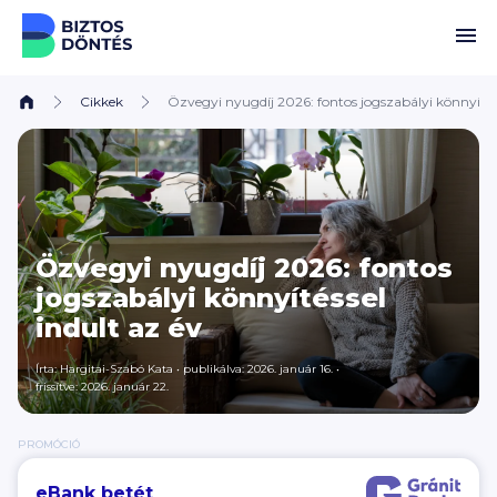
Ugrás a tartalomhoz
Cikkek
Özvegyi nyugdíj 2026: fontos jogszabályi könnyítéss
Özvegyi nyugdíj 2026: fontos
jogszabályi könnyítéssel
indult az év
Írta:
Hargitai-Szabó Kata
•
publikálva: 2026. január 16.
•
frissítve: 2026. január 22.
PROMÓCIÓ
eBank betét