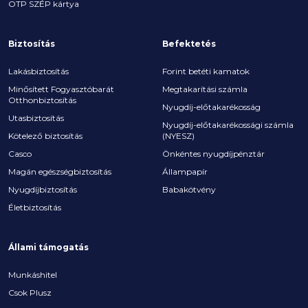
OTP SZÉP kártya
Biztosítás
Befektetés
Lakásbiztosítás
Forint betéti kamatok
Minősített Fogyasztóbarát
Megtakarítási számla
Otthonbiztosítás
Nyugdíj-előtakarékosság
Utasbiztosítás
Nyugdíj-előtakarékossági számla
Kötelező biztosítás
(NYESZ)
Casco
Önkéntes nyugdíjpénztár
Magán egészségbiztosítás
Állampapír
Nyugdíjbiztosítás
Babakötvény
Életbiztosítás
Állami támogatás
Munkáshitel
Csok Plusz