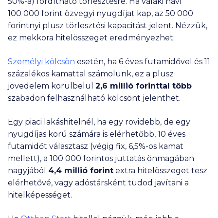
50%-a) fordítható törlesztésre. Ha valaki havi
100 000
forint özvegyi nyugdíjat kap, az
50 000
forintnyi plusz törlesztési kapacitást jelent. Nézzük,
ez mekkora hitelösszeget eredményezhet:
Személyi kölcsön
esetén, ha 6 éves futamidővel és 11
százalékos kamattal számolunk, ez a plusz
jövedelem körülbelül
2,6 millió
forinttal több
szabadon felhasználható kölcsönt jelenthet.
Egy piaci lakáshitelnél, ha egy rövidebb, de egy
nyugdíjas korú számára is elérhetőbb, 10 éves
futamidőt választasz (végig fix, 6,5%-os kamat
mellett), a
100 000
forintos juttatás önmagában
nagyjából
4,4 millió
forint
extra hitelösszeget tesz
elérhetővé, vagy adóstársként tudod javítani a
hitelképességet.