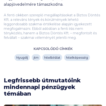
alapjövedelmére támaszkodna.
A fenti cikkben szereplő megállapításokat a Biztos Döntés
Kft. a releváns tények és körülmények lehető
leggondosabb szakmai értékelése alapján igyekezett
megfogalmazni. Ebből adódóan a fenti írás nem
tényközlés, hanem a Biztos Döntés Kft. – megfontolt és
felvállalt – szakmai véleményét jeleníti meg.
KAPCSOLÓDÓ CÍMKÉK
Nyugdíj
jtm
hitelbírálat
hitelképesség
Legfrissebb útmutatóink
mindennapi pénzügyek
témában