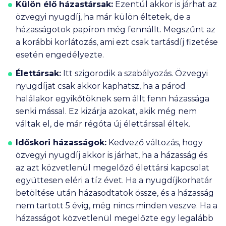
Külön élő házastársak:
Ezentúl akkor is járhat az
özvegyi nyugdíj, ha már külön éltetek, de a
házasságotok papíron még fennállt. Megszűnt az
a korábbi korlátozás, ami ezt csak tartásdíj fizetése
esetén engedélyezte.
Élettársak:
Itt szigorodik a szabályozás. Özvegyi
nyugdíjat csak akkor kaphatsz, ha a párod
halálakor egyikőtöknek sem állt fenn házassága
senki mással. Ez kizárja azokat, akik még nem
váltak el, de már régóta új élettárssal éltek.
Időskori házasságok:
Kedvező változás, hogy
özvegyi nyugdíj akkor is járhat, ha a házasság és
az azt közvetlenül megelőző élettársi kapcsolat
együttesen eléri a tíz évet.
Ha a nyugdíjkorhatár
betöltése után házasodtatok össze, és a házasság
nem tartott 5 évig, még nincs minden veszve. Ha a
házasságot közvetlenül megelőzte egy legalább