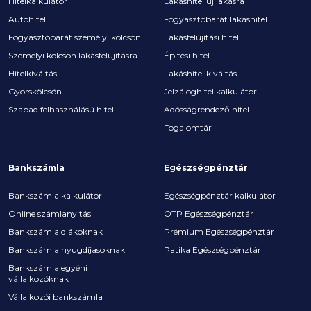
Hitelkalkulátor
Lakáshitel új lakásra
Autóhitel
Fogyasztóbarát lakáshitel
Fogyasztóbarát személyi kölcsön
Lakásfelújítási hitel
Személyi kölcsön lakásfelújításra
Építési hitel
Hitelkiváltás
Lakáshitel kiváltás
Gyorskölcsön
Jelzáloghitel kalkulátor
Szabad felhasználású hitel
Adósságrendező hitel
Fogalomtár
Bankszámla
Egészségpénztár
Bankszámla kalkulátor
Egészségpénztár kalkulátor
Online számlanyitás
OTP Egészségpénztár
Bankszámla diákoknak
Prémium Egészségpénztár
Bankszámla nyugdíjasoknak
Patika Egészségpénztár
Bankszámla egyéni
vállalkozóknak
Vállalkozói bankszámla