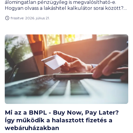
álomingatlan pénzügyileg is megvalósítható-e.
Hogyan olvass a lakáshitel kalkulátor sorai között?
Mutatjuk, hogy mikor jelzi a rendszer azt, hogy
frissítve: 2026. július 21.
nyugodtan rábólinthatsz egy lakásra, illetve mikor
jobb egyet hátralépni, mielőtt aláírod a szerződést.
Mi az a BNPL - Buy Now, Pay Later?
Így működik a halasztott fizetés a
webáruházakban