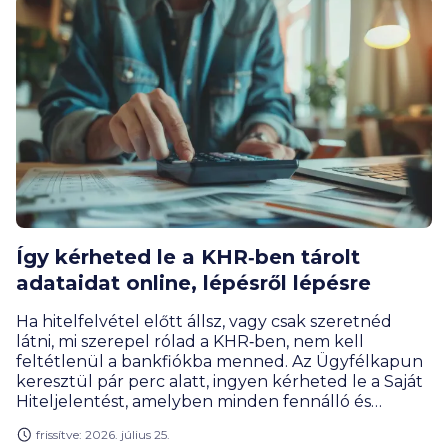
Így kérheted le a KHR‑ben tárolt
adataidat online, lépésről lépésre
Ha hitelfelvétel előtt állsz, vagy csak szeretnéd
látni, mi szerepel rólad a KHR‑ben, nem kell
feltétlenül a bankfiókba menned. Az Ügyfélkapun
keresztül pár perc alatt, ingyen kérheted le a Saját
Hiteljelentést, amelyben minden fennálló és
megszűnt hiteled, illetve az esetleges mulasztások
frissítve: 2026. július 25.
is átláthatóan szerepelnek. Az alábbi gyakorlati