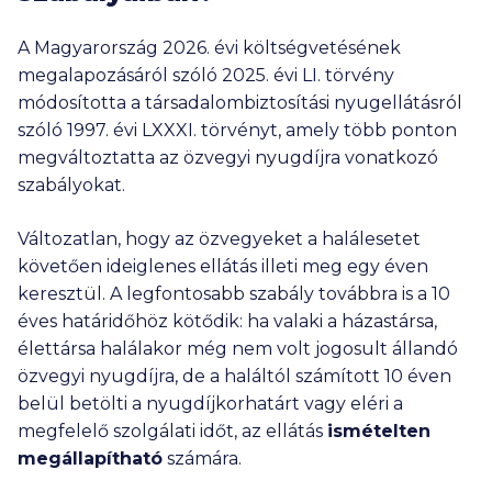
A Magyarország 2026. évi költségvetésének
megalapozásáról szóló 2025. évi LI. törvény
módosította a társadalombiztosítási nyugellátásról
szóló 1997. évi LXXXI. törvényt, amely több ponton
megváltoztatta az özvegyi nyugdíjra vonatkozó
szabályokat.
Változatlan, hogy az özvegyeket a halálesetet
követően ideiglenes ellátás illeti meg egy éven
keresztül. A legfontosabb szabály továbbra is a 10
éves határidőhöz kötődik: ha valaki a házastársa,
élettársa halálakor még nem volt jogosult állandó
özvegyi nyugdíjra, de a haláltól számított 10 éven
belül betölti a nyugdíjkorhatárt vagy eléri a
megfelelő szolgálati időt, az ellátás
ismételten
megállapítható
számára.