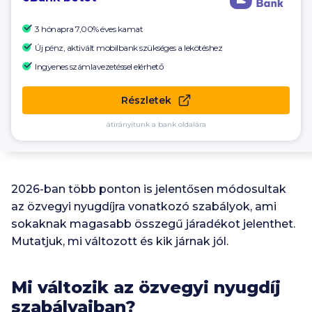
3 hónapra 7,00% éves kamat
Új pénz, aktivált mobilbank szükséges a lekötéshez
Ingyenes számlavezetéssel elérhető
Részletek
átirányítunk a bank oldalára
2026-ban több ponton is jelentősen módosultak
az özvegyi nyugdíjra vonatkozó szabályok, ami
sokaknak magasabb összegű járadékot jelenthet.
Mutatjuk, mi változott és kik járnak jól.
Mi változik az özvegyi nyugdíj
szabályaiban?