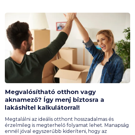
útmutatóban lépésről lépésre megmutatjuk,
hogyan intézheted a KHR lekérdezést online,
otthonról.
Megvalósítható otthon vagy
aknamező? Így menj biztosra a
lakáshitel kalkulátorral!
Megtalálni az ideális otthont hosszadalmas és
érzelmileg is megterhelő folyamat lehet. Manapság
ennél jóval egyszerűbb kideríteni, hogy az