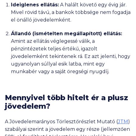
Ideiglenes ellátás:
A halált követő egy évig jár.
Mivel rövid távú, a bankok többsége nem fogadja
el önálló jövedelemként.
Állandó (ismételten megállapított) ellátás:
Amint az ellátás véglegessé válik, a
pénzintézetek
teljes értékű, igazolt
jövedelemként
tekintenek rá. Ez azt jelenti, hogy
ugyanolyan súllyal esik latba, mint egy
munkabér vagy a saját öregségi nyugdíj.
Mennyivel több hitelt ér a plusz
jövedelem?
A Jövedelemarányos Törlesztőrészlet Mutató (
JTM
)
szabályai szerint a jövedelem egy része (jellemzően