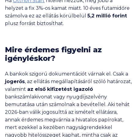
Ha
Otthon Start
hitellel nézzük, még jobb a
helyzet a fix 3%-os kamat miatt. 10 éves futamidőre
számolva ez az ellátás körülbelül
5,2 millió
forint
plusz forrást biztosíthat.
Mire érdemes figyelni az
igényléskor?
A bankok szigorú dokumentációt várnak el. Csak a
jogerős
, az ellátás megállapításáról szóló határozat,
valamint
az első kifizetést igazoló
bankszámlakivonat vagy nyugdíjszelvény
bemutatása után számolnak a bevétellel. Aki tehát
2026-ban válik jogosulttá az ismételt ellátásra,
annak érdemes megvárnia a hivatalos papírokat,
mert ezekkel a kezében nagyságrendekkel
nagyobb hitelösszeget kaphat, mintha csak az