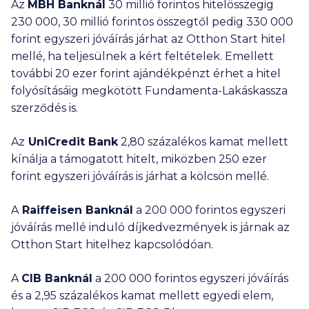
Az
MBH Banknál
30 millió
forintos hitelösszegig
230 000
,
30 millió
forintos összegtől pedig
330 000
forint egyszeri jóváírás járhat az Otthon Start hitel
mellé, ha teljesülnek a kért feltételek. Emellett
további
20 ezer
forint ajándékpénzt érhet a hitel
folyósításáig megkötött Fundamenta-Lakáskassza
szerződés is.
Az
UniCredit Bank
2,80 százalékos kamat mellett
kínálja a támogatott hitelt, miközben
250 ezer
forint egyszeri jóváírás is járhat a kölcsön mellé.
A
Raiffeisen Banknál
a
200 000
forintos egyszeri
jóváírás mellé induló díjkedvezmények is járnak az
Otthon Start hitelhez kapcsolódóan.
A
CIB Banknál
a
200 000
forintos egyszeri jóváírás
és a 2,95 százalékos kamat mellett egyedi elem,