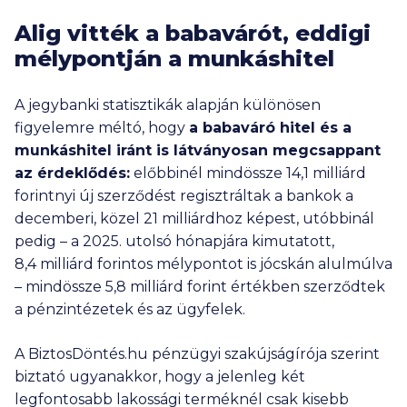
Alig vitték a babavárót, eddigi
mélypontján a munkáshitel
A jegybanki statisztikák alapján különösen
figyelemre méltó, hogy
a babaváró hitel és a
munkáshitel iránt is látványosan megcsappant
az érdeklődés:
előbbinél mindössze
14,1 milliárd
forintnyi új szerződést regisztráltak a bankok a
decemberi, közel
21 milliárdhoz
képest, utóbbinál
pedig – a 2025. utolsó hónapjára kimutatott,
8,4 milliárd
forintos mélypontot is jócskán alulmúlva
– mindössze
5,8 milliárd
forint értékben szerződtek
a pénzintézetek és az ügyfelek.
A BiztosDöntés.hu pénzügyi szakújságírója szerint
biztató ugyanakkor, hogy a jelenleg két
legfontosabb lakossági terméknél csak kisebb