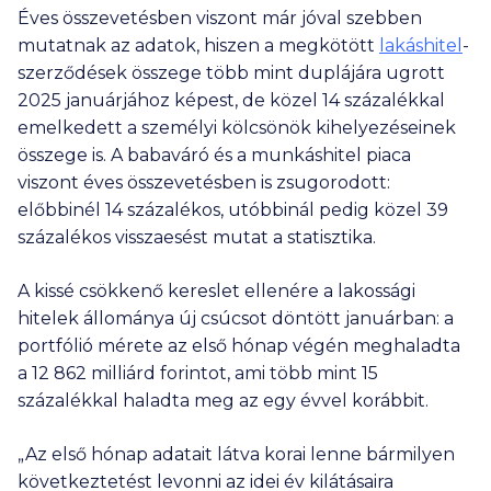
Éves összevetésben viszont már jóval szebben
mutatnak az adatok, hiszen a megkötött
lakáshitel
-
szerződések összege több mint duplájára ugrott
2025 januárjához képest, de közel 14 százalékkal
emelkedett a személyi kölcsönök kihelyezéseinek
összege is. A babaváró és a munkáshitel piaca
viszont éves összevetésben is zsugorodott:
előbbinél 14 százalékos, utóbbinál pedig közel 39
százalékos visszaesést mutat a statisztika.
A kissé csökkenő kereslet ellenére a lakossági
hitelek állománya új csúcsot döntött januárban: a
portfólió mérete az első hónap végén meghaladta
a
12 862 milliárd
forintot, ami több mint 15
százalékkal haladta meg az egy évvel korábbit.
„Az első hónap adatait látva korai lenne bármilyen
következtetést levonni az idei év kilátásaira