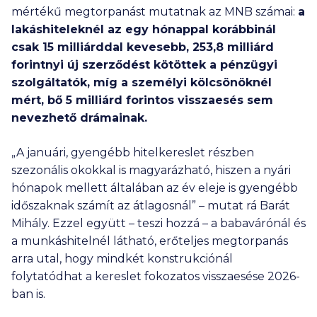
mértékű megtorpanást mutatnak az MNB számai:
a
lakáshiteleknél az egy hónappal korábbinál
csak
15 milliárddal
kevesebb,
253,8 milliárd
forintnyi új szerződést kötöttek a pénzügyi
szolgáltatók, míg a személyi kölcsönöknél
mért, bő
5 milliárd
forintos visszaesés sem
nevezhető drámainak.
„A januári, gyengébb hitelkereslet részben
szezonális okokkal is magyarázható, hiszen a nyári
hónapok mellett általában az év eleje is gyengébb
időszaknak számít az átlagosnál” – mutat rá Barát
Mihály. Ezzel együtt – teszi hozzá – a babavárónál és
a munkáshitelnél látható, erőteljes megtorpanás
arra utal, hogy mindkét konstrukciónál
folytatódhat a kereslet fokozatos visszaesése 2026-
ban is.