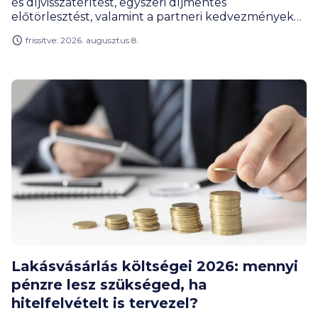
és díjvisszatérítést, egyszeri díjmentes
előtörlesztést, valamint a partneri kedvezményeket
meghosszabbítja. Ezzel egy újabb nagybank lép be
frissítve: 2026. augusztus 8.
a maximum 3 százalékos kedvezményes hitelt
ennél olcsóbban adó pénzintézetek közé.
Lakásvásárlás költségei 2026: mennyi
pénzre lesz szükséged, ha
hitelfelvételt is tervezel?