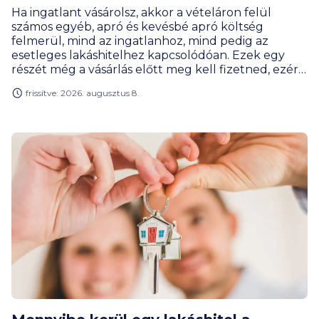
Ha ingatlant vásárolsz, akkor a vételáron felül
számos egyéb, apró és kevésbé apró költség
felmerül, mind az ingatlanhoz, mind pedig az
esetleges lakáshitelhez kapcsolódóan. Ezek egy
részét még a vásárlás előtt meg kell fizetned, ezért
érdemes tudnod előre, hogyan számolj a
frissítve: 2026. augusztus 8.
rendelkezésedre álló kerettel.