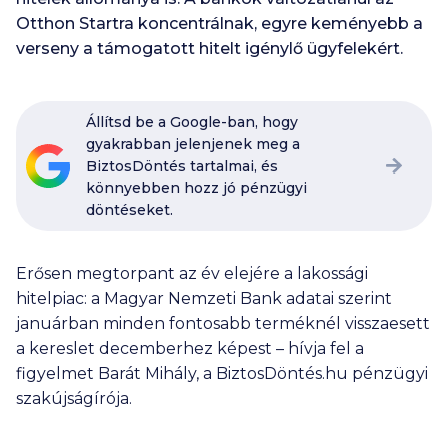
Otthon Startra koncentrálnak, egyre keményebb a
verseny a támogatott hitelt igénylő ügyfelekért.
Állítsd be a Google-ban, hogy
gyakrabban jelenjenek meg a
BiztosDöntés tartalmai, és
könnyebben hozz jó pénzügyi
döntéseket.
Erősen megtorpant az év elejére a lakossági
hitelpiac: a Magyar Nemzeti Bank adatai szerint
januárban minden fontosabb terméknél visszaesett
a kereslet decemberhez képest – hívja fel a
figyelmet Barát Mihály, a BiztosDöntés.hu pénzügyi
szakújságírója.