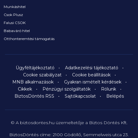
Munkáshitel
Csok Plusz
Falusi CSOK
Babaváró hitel
Otthonteremtési támogatás
Ügyféltájékoztató
Adatkezelési tájékoztató
Cookie szabályzat
Cookie beállítások
MNB alkalmazások
Gyakran ismételt kérdések
Cikkek
Pénzügyi szolgáltatók
Rólunk
BiztosDöntés RSS
Sajtókapcsolat
Belépés
© A biztosdontes.hu üzemeltetője a Biztos Döntés Kft.
BiztosDöntés címe: 2100 Gödöllő, Semmelweis utca 23.