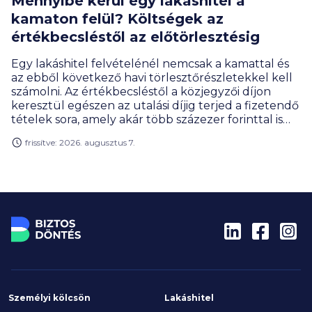
Mennyibe kerül egy lakáshitel a
kamaton felül? Költségek az
értékbecsléstől az előtörlesztésig
Egy lakáshitel felvételénél nemcsak a kamattal és
az ebből következő havi törlesztőrészletekkel kell
számolni. Az értékbecsléstől a közjegyzői díjon
keresztül egészen az utalási díjig terjed a fizetendő
tételek sora, amely akár több százezer forinttal is
megemelheti a hitelfelvétel teljes költségét. Milyen
frissítve: 2026. augusztus 7.
díjakra érdemes előre felkészülnöd, és melyeket
engedhetik el a bankok?
Személyi kölcsön
Lakáshitel