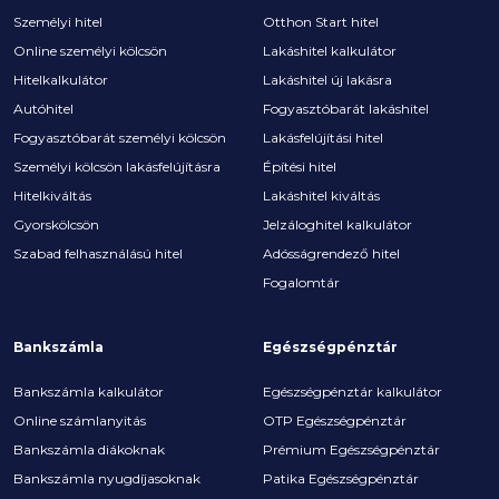
Személyi hitel
Otthon Start hitel
Online személyi kölcsön
Lakáshitel kalkulátor
Hitelkalkulátor
Lakáshitel új lakásra
Autóhitel
Fogyasztóbarát lakáshitel
Fogyasztóbarát személyi kölcsön
Lakásfelújítási hitel
Személyi kölcsön lakásfelújításra
Építési hitel
Hitelkiváltás
Lakáshitel kiváltás
Gyorskölcsön
Jelzáloghitel kalkulátor
Szabad felhasználású hitel
Adósságrendező hitel
Fogalomtár
Bankszámla
Egészségpénztár
Bankszámla kalkulátor
Egészségpénztár kalkulátor
Online számlanyitás
OTP Egészségpénztár
Bankszámla diákoknak
Prémium Egészségpénztár
Bankszámla nyugdíjasoknak
Patika Egészségpénztár