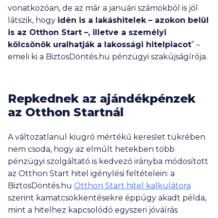
vonatkozóan, de az már a januári számokból is jól
látszik, hogy
idén is a lakáshitelek – azokon belül
is az Otthon Start –, illetve a személyi
kölcsönök uralhatják a lakossági hitelpiacot
” –
emeli ki a BiztosDöntés.hu pénzügyi szakújságírója.
Repkednek az ajándékpénzek
az Otthon Startnál
A változatlanul kiugró mértékű kereslet tükrében
nem csoda, hogy az elmúlt hetekben több
pénzügyi szolgáltató is kedvező irányba módosított
az Otthon Start hitel igénylési feltételein: a
BiztosDöntés.hu
Otthon Start hitel kalkulátora
szerint kamatcsökkentésekre éppúgy akadt példa,
mint a hitelhez kapcsolódó egyszeri jóváírás