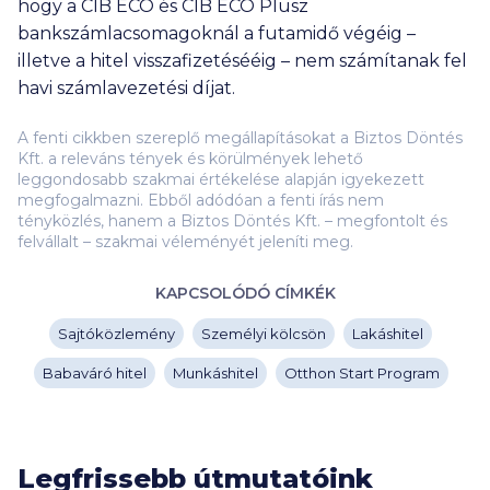
hogy a CIB ECO és CIB ECO Plusz
bankszámlacsomagoknál a futamidő végéig –
illetve a hitel visszafizetésééig – nem számítanak fel
havi számlavezetési díjat.
A fenti cikkben szereplő megállapításokat a Biztos Döntés
Kft. a releváns tények és körülmények lehető
leggondosabb szakmai értékelése alapján igyekezett
megfogalmazni. Ebből adódóan a fenti írás nem
tényközlés, hanem a Biztos Döntés Kft. – megfontolt és
felvállalt – szakmai véleményét jeleníti meg.
KAPCSOLÓDÓ CÍMKÉK
Sajtóközlemény
Személyi kölcsön
Lakáshitel
Babaváró hitel
Munkáshitel
Otthon Start Program
Legfrissebb útmutatóink