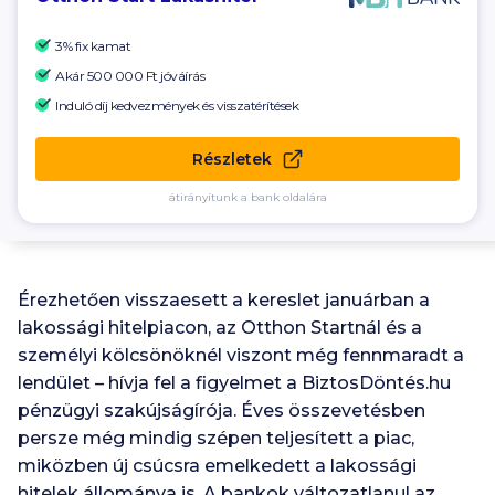
3% fix kamat
Akár
500 000 Ft
jóváírás
Induló díj kedvezmények és visszatérítések
Részletek
átirányítunk a bank oldalára
Érezhetően visszaesett a kereslet januárban a
lakossági hitelpiacon, az Otthon Startnál és a
személyi kölcsönöknél viszont még fennmaradt a
lendület – hívja fel a figyelmet a BiztosDöntés.hu
pénzügyi szakújságírója. Éves összevetésben
persze még mindig szépen teljesített a piac,
miközben új csúcsra emelkedett a lakossági
hitelek állománya is. A bankok változatlanul az