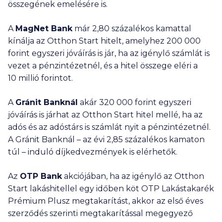
összegének emelésére is.
A
MagNet Bank
már 2,80 százalékos kamattal
kínálja az Otthon Start hitelt, amelyhez
200 000
forint egyszeri jóváírás is jár, ha az igénylő számlát is
vezet a pénzintézetnél, és a hitel összege eléri a
10 millió
forintot.
A
Gránit Banknál
akár
320 000
forint egyszeri
jóváírás is járhat az Otthon Start hitel mellé, ha az
adós és az adóstárs is számlát nyit a pénzintézetnél.
A Gránit Banknál – az évi 2,85 százalékos kamaton
túl – induló díjkedvezmények is elérhetők.
Az
OTP Bank
akciójában, ha az igénylő az Otthon
Start lakáshitellel egy időben köt OTP Lakástakarék
Prémium Plusz megtakarítást, akkor az első éves
szerződés szerinti megtakarítással megegyező