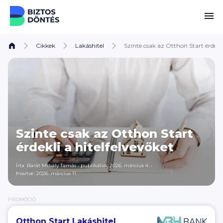
Ugrás a tartalomhoz
Cikkek
Lakáshitel
Szinte csak az Otthon Start érdekli
Szinte csak az Otthon Start
érdekli a hitelfelvevőket
Írta:
Barát Mihály Tamás
•
publikálva: 2026. március 4.
•
frissítve: 2026. március 11.
PROMÓCIÓ
Otthon Start Lakáshitel