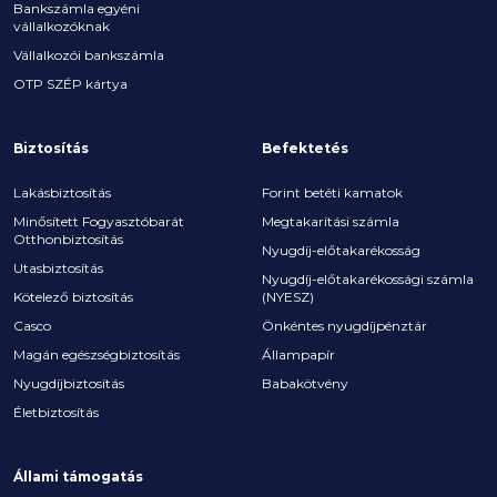
Bankszámla egyéni
vállalkozóknak
Vállalkozói bankszámla
OTP SZÉP kártya
Biztosítás
Befektetés
Lakásbiztosítás
Forint betéti kamatok
Minősített Fogyasztóbarát
Megtakarítási számla
Otthonbiztosítás
Nyugdíj-előtakarékosság
Utasbiztosítás
Nyugdíj-előtakarékossági számla
Kötelező biztosítás
(NYESZ)
Casco
Önkéntes nyugdíjpénztár
Magán egészségbiztosítás
Állampapír
Nyugdíjbiztosítás
Babakötvény
Életbiztosítás
Állami támogatás