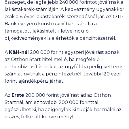
összeget, de legfeljebb
240 000
forintot jóváírnak a
lakástakarék-számláján. A kedvezmény ugyanakkor
csak a 8 éves lakástakarék-szerződésnél jár. Az OTP
Bank évnyerő konstrukcióban is árulja a
támogatott lakáshitelt, illetve induló
díjkedvezmények is elérhetők a pénzintézetnél.
A
K&H-nál
200 000
forint egyszeri jóváírást adnak
az Otthon Start hitel mellé, ha megfelelő
otthonbiztosítást is köt az ügyfél: ha pedig ketten is
számlát nyitnak a pénzintézetnél, további
120 ezer
forint ajándékpénz járhat.
Az
Erste
200 000
forint jóváírást ad az Otthon
Startnál, ám ez további
200 000
forinttal
egészülhet ki, ha az igénylők ki tudják használni az
összes, felkínált kedvezményt.