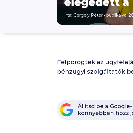
elégedett a
Írta:
Gergely Péter
•
publikálva: 20
Felpörögtek az ügyfélaj
pénzügyi szolgáltatók be
Állítsd be a Google
könnyebben hozz j