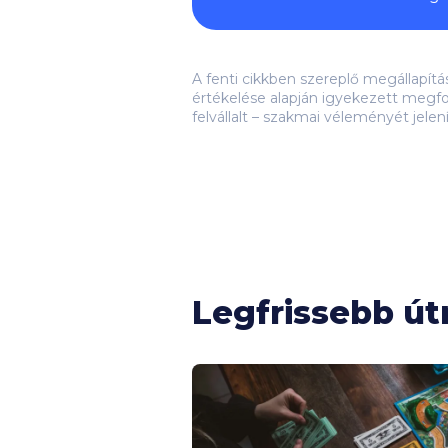
A fenti cikkben szereplő megállapít
értékelése alapján igyekezett megfo
felvállalt – szakmai véleményét jelen
Legfrissebb ú