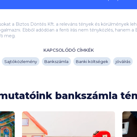
ásokat a Biztos Döntés Kft. a releváns tények és körülmények 
galmazni. Ebből adódóan a fenti írás nem tényközlés, hanem a B
íti meg.
KAPCSOLÓDÓ CÍMKÉK
Sajtóközlemény
Bankszámla
Banki költségek
jóváírás
tmutatóink bankszámla t