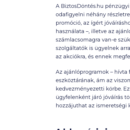
A BiztosDöntés.hu pénzügyi
odafigyelni néhány részletr
promóció, az ígért jóváírásho
használata –, illetve az ajá
számlacsomagra van-e szüksé
szolgáltatók is ügyelnek ar
az akciókra, és ennek megfele
Az ajánlóprogramok – hívta 
eszköztárának, ám az viszon
kedvezményezetti körbe. Eze
ügyfelenként járó jóváírás tö
hozzájuthat az ismeretségi 