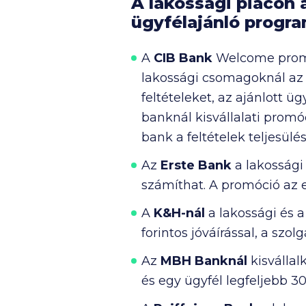
A lakossági piacon a
ügyfélajánló progr
A
CIB Bank
Welcome promóc
lakossági csomagoknál az a
feltételeket, az ajánlott ü
banknál kisvállalati promóci
bank a feltételek teljesülé
Az
Erste Bank
a lakossági 
számíthat. A promóció az e
A
K&H-nál
a lakossági és a
forintos jóváírással, a szol
Az
MBH Banknál
kisvállal
és egy ügyfél legfeljebb 30