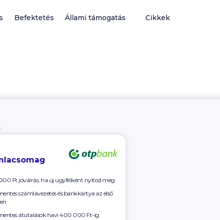
s
Befektetés
Állami támogatás
Cikkek
Ó
mlacsomag
000 Ft
jóváírás, ha új ügyfélként nyitod meg
mentes számlavezetés és bankkártya az első
en
mentes átutalások havi
400 000 Ft-ig