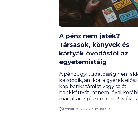
A pénz nem játék?
Társasok, könyvek és
kártyák óvodástól az
egyetemistáig
A pénzügyi tudatosság nem akk
kezdődik, amikor a gyerek elősz
kap bankszámlát vagy saját
bankkártyát, hanem jóval koráb
már akár egészen kicsi, 3-4 éves
korban is lehet ezt játszva tanul
frissítve: 2026. augusztus 6.
pénzügyi témájú társasjátékok,
kártyák, online megoldások és
szerepjátékok úgy tanítanak m
tervezni, mérlegelni, gyűjteni v
éppen döntéseket hozni, hogy