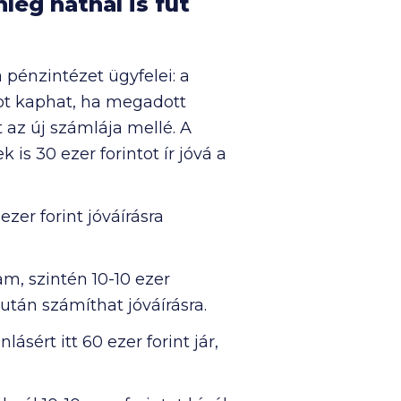
leg hatnál is fut
énzintézet ügyfelei: a
tot kaphat, ha megadott
t az új számlája mellé. A
 is 30 ezer forintot ír jóvá a
ezer forint jóváírásra
m, szintén 10-10 ezer
 után számíthat jóváírásra.
sért itt 60 ezer forint jár,