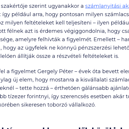
 szakértője szerint ugyanakkor a
számlanyitási ak
e: így például arra, hogy pontosan milyen számla
z milyen feltételeket kell teljesíteni – ilyen példá
nlott félnek azt is érdemes végiggondolnia, hogy c
ge, amelyre felhívták a figyelmét. Emellett – ha
ra, hogy az ügyfelek ne könnyű pénzszerzési lehe
lően állítják össze a részvételi feltételeket is.
fel a figyelmet Gergely Péter – évek óta bevett e
ylag új elem, hogy mostanra a kisvállalati száml
knél – tette hozzá – érthetően gálánsabb ajánlat
bb tízezer forintnyi, így szerencsés esetben akár t
körében sikeresen toborzó vállalkozó.