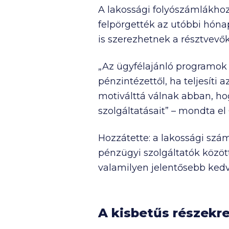
A lakossági folyószámlákhoz 
felpörgették az utóbbi hóna
is szerezhetnek a résztvevők
„Az ügyfélajánló programok l
pénzintézettől, ha teljesíti
motiválttá válnak abban, ho
szolgáltatásait” – mondta el
Hozzátette: a lakossági szá
pénzügyi szolgáltatók között
valamilyen jelentősebb kedv
A kisbetűs részekre 