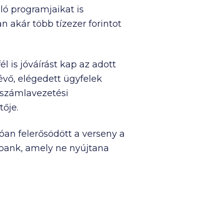
ló programjaikat is
 akár több tízezer forintot
l is jóváírást kap az adott
lévő, elégedett ügyfelek
k számlavezetési
tője.
óan felerősödött a verseny a
v bank, amely ne nyújtana