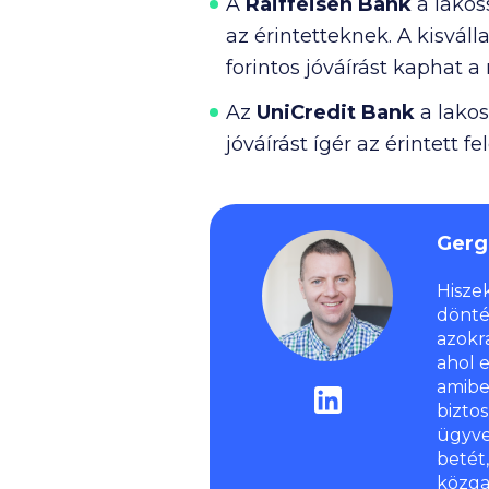
A
Raiffeisen Bank
a lakos
az érintetteknek. A kisváll
forintos jóváírást kaphat a
Az
UniCredit Bank
a lakos
jóváírást ígér az érintett 
Gerg
Hisze
dönté
azokr
ahol 
amibe
bizto
ügyve
betét
közga