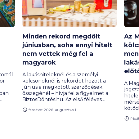
Minden rekord megdőlt
Az 
júniusban, soha ennyi hitelt
kölc
nem vettek még fel a
menn
magyarok
laká
előt
ortól
A lakáshiteleknél és a személyi
ör
kölcsönöknél is rekordot hozott a
A Mag
június a megkötött szerződések
jogsza
ban:
összegénél – hívja fel a figyelmet a
hitele
BiztosDöntés.hu. Az első féléves
mérsé
ni. A
hitelpiaci kereslet szintén messze
kötőd
frissítve: 2026. augusztus 1.
túlszárnyalta az egy évvel korábbit, a
a mos
lakosság hitelportfóliójának mérete
friss
kerül 
eg
pedig már 14 000 milliárd forint
felvé
agy
közelében mozog.
jelent