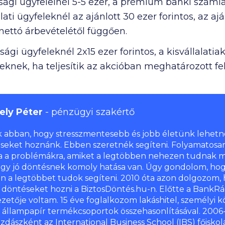
sági ügyfeleinél 5-5 ezer, a prémium banki számlák
alati ügyfeleknél az ajánlott 30 ezer forintos, az a
 nettó árbevételétől függően.
sági ügyfeleknél 2x15 ezer forintos, a kisvállalatia
feleknek, ha teljesítik az akcióban meghatározott fel
ely Péter
pénzügyi szakértő
k abban, hogy stresszmentesebb és jobb életünk lehetn
seket hoznánk. Ebben szeretnék segíteni. Folyamatosa
a a problémákra, amiket a legtöbben nehezen tudnak m
egy jó döntésnek komoly hatása van. Úgy gondolom, hog
n a legtöbbet tudok segíteni. 2010 óta azon dolgozom, 
s döntéseket hozni a BiztosDöntés.hu-n. Előtte a BankRác
zetője voltam. 15 éve foglalkozom lakáshitel, személyi k
, állampapír termékcsoportok összehasonlításával. 200
zdászként az International Business School (IBS) főiskol