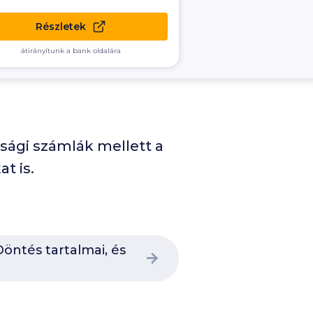
Részletek
átirányítunk a bank oldalára
sági számlák mellett a
t is.
öntés tartalmai, és