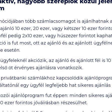
ktív, nagyobb szereplők közül jelen
am
iójában több számlacsomagot is ajánlhatnak a p
jánló 10 ezer, 20 ezer, vagy kétszer 10 ezer forin
gyfél pedig 2x10 ezer, vagy húszezer forintot kapha
ó is fut most, ott az ajánló és az ajánlott ügyfélnek
se esetén.
ügyfeleknél akciózik, az ajánló és ajánlott fél is 10 
lső öt érvényes ajánlásra vonatkozik.
 privátbanki számlákhoz kapcsolódik ajánlóprogra
gáltatónál egy ügyfél legfeljebb hat sikeres ajánlás
kozói ajánlóprogram fut éppen: minden sikeres ajánlá
0 ezer forintos jóváírásban részesülhet.