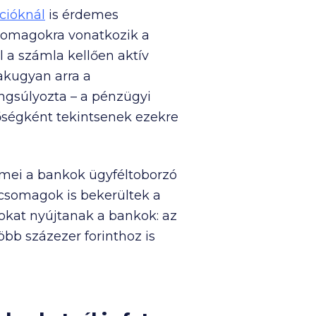
cióknál
is érdemes
csomagokra vonatkozik a
ul a számla kellően aktív
sakugyan arra a
ngsúlyozta – a pénzügyi
tőségként tekintsenek ezekre
lemei a bankok ügyféltoborzó
acsomagok is bekerültek a
okat nyújtanak a bankok: az
öbb százezer forinthoz is