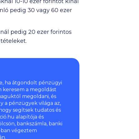
nál 10-10 ezer forintot kínál
jánló pedig 30 vagy 60 ezer
knál pedig 20 ezer forintos
tételeket.
e, ha átgondolt pénzügyi
n keresem a megoldást
aguktól megoldani, és
y a pénzügyek világa az,
hogy segítsek tudatos és
ió.hu alapítója és
ölcsön, bankszámla, banki
6-ban végeztem
án.