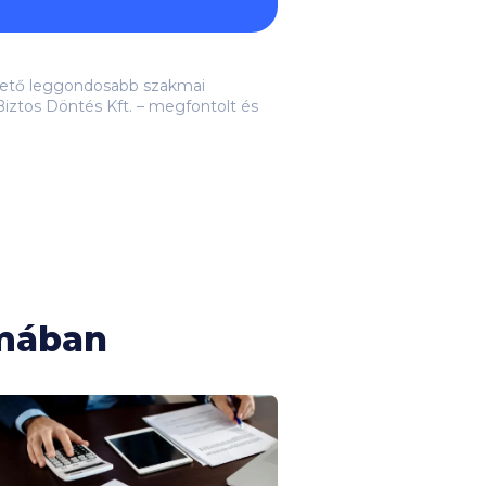
lehető leggondosabb szakmai
iztos Döntés Kft. – megfontolt és
émában