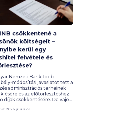
MNB csökkentené a
sönök költségeit –
yibe kerül egy
shitel felvétele és
örlesztése?
yar Nemzeti Bank több
bály-módosítási javaslatot tett a
zés adminisztrációs terheinek
klésére és az előtörlesztéshez
ő díjak csökkentésére. De vajon
tani piaci helyzetben mennyibe
ítve: 2026. július 29.
valójában egy lakáshitel
tele, mekkora kedvezményt
 az Otthon Start, és mennyit