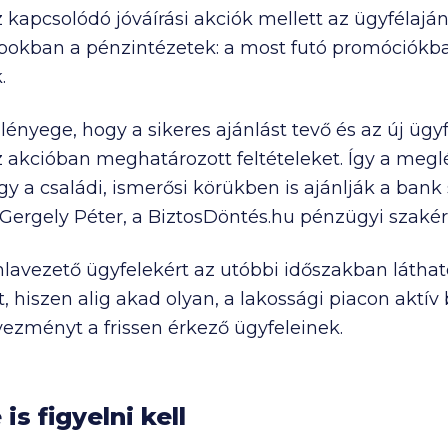
kapcsolódó jóváírási akciók mellett az ügyfélaján
pokban a pénzintézetek: a most futó promóciókban
.
ényege, hogy a sikeres ajánlást tevő és az új ügyfé
 az akcióban meghatározott feltételeket. Így a meg
gy a családi, ismerősi körükben is ajánlják a ban
 Gergely Péter, a BiztosDöntés.hu pénzügyi szakér
mlavezető ügyfelekért az utóbbi időszakban láthat
, hiszen alig akad olyan, a lakossági piacon aktí
ezményt a frissen érkező ügyfeleinek.
is figyelni kell