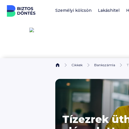
Ugrás a tartalomhoz
Személyi kölcsön
Lakáshitel
H
Cikkek
Bankszámla
T
Tízezrek üth