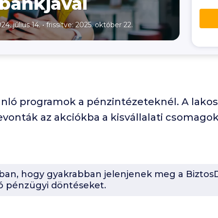
 bankjával
24. július 14.
•
frissítve: 2025. október 22.
ánló programok a pénzintézeteknél. A lakos
vonták az akciókba a kisvállalati csomagoka
-ban, hogy gyakrabban jelenjenek meg a BiztosD
ó pénzügyi döntéseket.