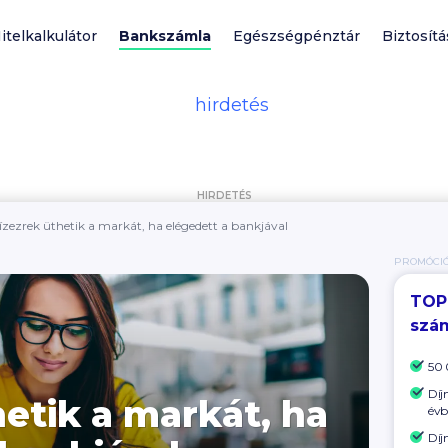
itelkalkulátor
Bankszámla
Egészségpénztár
Biztosítá
HIRDETÉS
ízezrek üthetik a markát, ha elégedett a bankjával
PROMÓCI
TOP
szá
50 
Díj
etik a markát, ha
évb
Díj