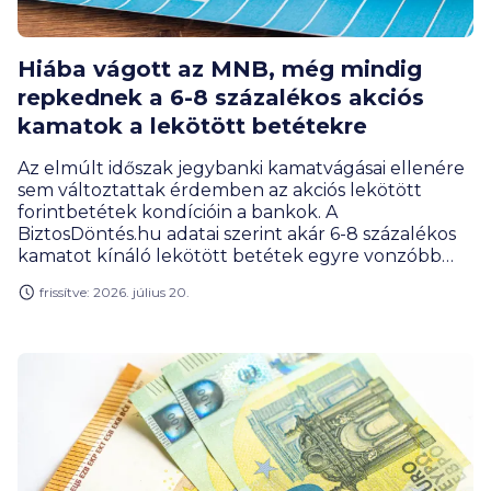
Hiába vágott az MNB, még mindig
repkednek a 6-8 százalékos akciós
kamatok a lekötött betétekre
Az elmúlt időszak jegybanki kamatvágásai ellenére
sem változtattak érdemben az akciós lekötött
forintbetétek kondícióin a bankok. A
BiztosDöntés.hu adatai szerint akár 6-8 százalékos
kamatot kínáló lekötött betétek egyre vonzóbb
megtakarítási alternatívát jelentenek. Főleg úgy,
frissítve: 2026. július 20.
hogy a legnépszerűbb lakossági állampapírok
kamatai három hónapon belül 1,5 százalékkal
csökkentek. Leköthető szabad pénz bőven van a
lakosságnál: közel 12 800 milliárd forintot tartunk a
bankszámláinkon lekötés és így jellemzően kamat
nélkül.