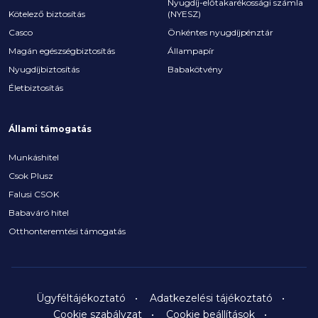
Nyugdíj-előtakarékossági számla
Kötelező biztosítás
(NYESZ)
Casco
Önkéntes nyugdíjpénztár
Magán egészségbiztosítás
Állampapír
Nyugdíjbiztosítás
Babakötvény
Életbiztosítás
Állami támogatás
Munkáshitel
Csok Plusz
Falusi CSOK
Babaváró hitel
Otthonteremtési támogatás
Ügyféltájékoztató
Adatkezelési tájékoztató
Cookie szabályzat
Cookie beállítások