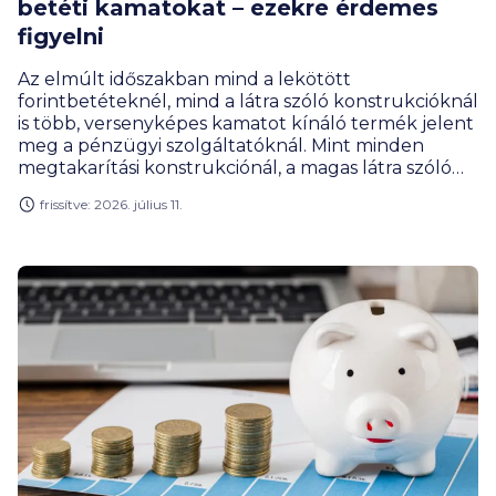
betéti kamatokat – ezekre érdemes
figyelni
Az elmúlt időszakban mind a lekötött
forintbetéteknél, mind a látra szóló konstrukcióknál
is több, versenyképes kamatot kínáló termék jelent
meg a pénzügyi szolgáltatóknál. Mint minden
megtakarítási konstrukciónál, a magas látra szóló
kamatot kínáló, és a lekötött betéteknél is érdemes
frissítve: 2026. július 11.
ugyanakkor feltérképezni a feltételeket, mielőtt
döntenél egy adott ajánlat mellett.