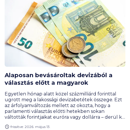
Alaposan bevásároltak devizából a
választás előtt a magyarok
Egyetlen hónap alatt közel százmilliárd forinttal
ugrott meg a lakossági devizabetétek összege. Ezt
az árfolyamváltozás mellett az okozta, hogy a
parlamenti választás előtti hetekben sokan
váltották forintjaikat euróra vagy dollárra – derül ki
a BiztosDöntés.hu által összegyűjtött adatokból. A
frissítve: 2026. május 13.
vásárlási kedv a forint elmúlt hetekben