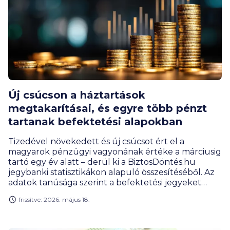
Új csúcson a háztartások
megtakarításai, és egyre több pénzt
tartanak befektetési alapokban
Tizedével növekedett és új csúcsot ért el a
magyarok pénzügyi vagyonának értéke a márciusig
tartó egy év alatt – derül ki a BiztosDöntés.hu
jegybanki statisztikákon alapuló összesítéséből. Az
adatok tanúsága szerint a befektetési jegyeket
változatlanul nagy kedvvel veszi a lakosság.
frissítve: 2026. május 18.