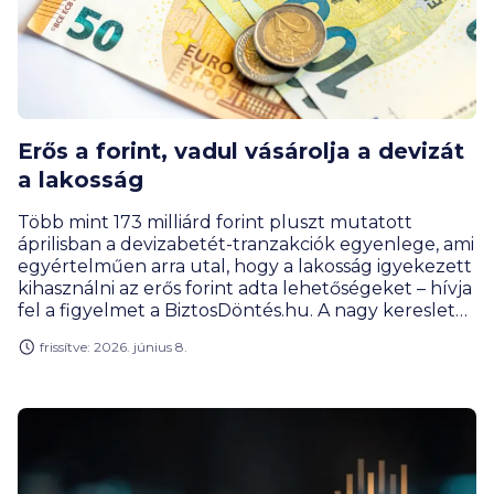
Erős a forint, vadul vásárolja a devizát
a lakosság
Több mint 173 milliárd forint pluszt mutatott
áprilisban a devizabetét-tranzakciók egyenlege, ami
egyértelműen arra utal, hogy a lakosság igyekezett
kihasználni az erős forint adta lehetőségeket – hívja
fel a figyelmet a BiztosDöntés.hu. A nagy kereslet
miatt a devizabetétek forintban számolt értéke
frissítve: 2026. június 8.
annak ellenére is emelkedni tudott az év negyedik
hónapjában, hogy a forint az euróval és a dollárral
szemben is sokat erősödött.