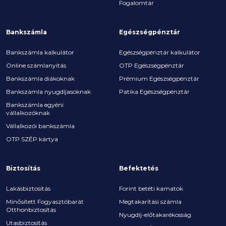
Fogalomtár
Bankszámla
Egészségpénztár
Bankszámla kalkulátor
Egészségpénztár kalkulátor
Online számlanyitás
OTP Egészségpénztár
Bankszámla diákoknak
Prémium Egészségpénztár
Bankszámla nyugdíjasoknak
Patika Egészségpénztár
Bankszámla egyéni
vállalkozóknak
Vállalkozói bankszámla
OTP SZÉP kártya
Biztosítás
Befektetés
Lakásbiztosítás
Forint betéti kamatok
Minősített Fogyasztóbarát
Megtakarítási számla
Otthonbiztosítás
Nyugdíj-előtakarékosság
Utasbiztosítás