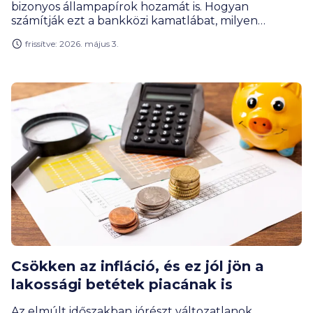
bizonyos állampapírok hozamát is. Hogyan
számítják ezt a bankközi kamatlábat, milyen
tényezők mozgatják, és milyen hatással van a
frissítve: 2026. május 3.
hiteladósok kiadásaira és a befektetők hozamaira?
Csökken az infláció, és ez jól jön a
lakossági betétek piacának is
Az elmúlt időszakban jórészt változatlanok