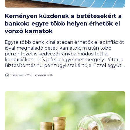
Keményen küzdenek a betétesekért a
bankok: egyre több helyen érhetők el
vonzó kamatok
Egyre több bank kínálatában érhetők el az inflációt
jóval meghaladó betéti kamatok, miután több
pénzintézet is kedvező irányba módosított a
kondíciókon – hívja fel a figyelmet Gergely Péter, a
BiztosDöntés.hu pénzügyi szakértője. Ezzel együtt
– teszi hozzá – rengeteg a lekötés nélkül álló,
frissítve: 2026. március 16.
szabad számlapénz a lakosságnál.