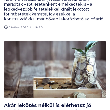
maradtak – sőt, esetenként emelkedtek is – a
legkedvezőbb feltételekkel kínált lekötött
forintbetétek kamatai, így ezekkel a
konstrukciókkal már bőven lekörözhető az infláció
– hívja fel a figyelmet Gergely Péter, a
frissítve: 2026. április 20.
BiztosDöntés.hu pénzügyi szakértője. Ennek – teszi
hozzá – azért is nagy a jelentősége, mert a szabad
pénzeszközeik igen jelentős részét még mindig
nem fektetik be a háztartások.
Akár lekötés nélkül is elérhetsz jó