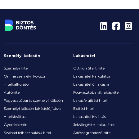
Személyi kölcsön
Lakáshitel
Személyi hitel
Otthon Start hitel
Online személyi kölcsön
Lakáshitel kalkulátor
Hitelkalkulátor
Lakáshitel új lakásra
Autóhitel
Fogyasztóbarát lakáshitel
Fogyasztóbarát személyi kölcsön
Lakásfelújítási hitel
Személyi kölcsön lakásfelújításra
Építési hitel
Hitelkiváltás
Lakáshitel kiváltás
Gyorskölcsön
Jelzáloghitel kalkulátor
Szabad felhasználású hitel
Adósságrendező hitel