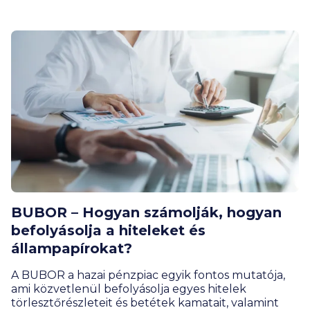
bekövetkezett látványos és tartós erősödése
nyomán is megmaradhat. Ezt a szakportál szerint az
is segíti, hogy egyre több bank kínál díjmentes
devizaszámlát és a kedvező árfolyamú
devizaváltást.
BUBOR – Hogyan számolják, hogyan
befolyásolja a hiteleket és
állampapírokat?
A BUBOR a hazai pénzpiac egyik fontos mutatója,
ami közvetlenül befolyásolja egyes hitelek
törlesztőrészleteit és betétek kamatait, valamint