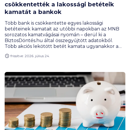
csökkentették a lakossági betéteik
kamatát a bankok
Több bank is csökkentette egyes lakossági
betéteinek kamatait az utóbbi napokban az MNB
sorozatos kamatvágásai nyomán – derül ki a
BiztosDöntés.hu által összegyűjtött adatokból.
Több akciós lekötött betét kamata ugyanakkor a
legutóbbi alapkamat-csökkentés után is
frissítve: 2026. július 24.
változatlan maradt.