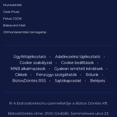
Munkáshitel
Csok Plusz
Falusi CSOK
Babaváró hitel
Otthonteremtési támogatás
Ügyféltájékoztató
Adatkezelési tájékoztató
Cookie szabályzat
Cookie beállítások
MNB alkalmazások
Gyakran ismételt kérdések
Cikkek
Pénzügyi szolgáltatók
Rólunk
BiztosDöntés RSS
Sajtókapcsolat
Belépés
© A biztosdontes.hu üzemeltetője a Biztos Döntés Kft.
BiztosDöntés címe: 2100 Gödöllő, Semmelweis utca 23.