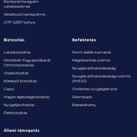
Bankszámla egyéni
vállalkozóknak
Vállalkozói bankszámla
OTP SZÉP kártya
Biztosítás
Befektetés
Lakásbiztosítás
Forint betéti kamatok
Minősített Fogyasztóbarát
Megtakarítási számla
Otthonbiztosítás
Nyugdíj-előtakarékosság
Utasbiztosítás
Nyugdíj-előtakarékossági számla
Kötelező biztosítás
(NYESZ)
Casco
Önkéntes nyugdíjpénztár
Magán egészségbiztosítás
Állampapír
Nyugdíjbiztosítás
Babakötvény
Életbiztosítás
Állami támogatás