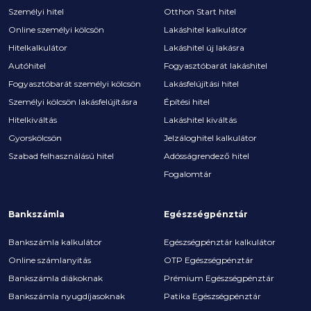
Személyi hitel
Otthon Start hitel
Online személyi kölcsön
Lakáshitel kalkulátor
Hitelkalkulátor
Lakáshitel új lakásra
Autóhitel
Fogyasztóbarát lakáshitel
Fogyasztóbarát személyi kölcsön
Lakásfelújítási hitel
Személyi kölcsön lakásfelújításra
Építési hitel
Hitelkiváltás
Lakáshitel kiváltás
Gyorskölcsön
Jelzáloghitel kalkulátor
Szabad felhasználású hitel
Adósságrendező hitel
Fogalomtár
Bankszámla
Egészségpénztár
Bankszámla kalkulátor
Egészségpénztár kalkulátor
Online számlanyitás
OTP Egészségpénztár
Bankszámla diákoknak
Prémium Egészségpénztár
Bankszámla nyugdíjasoknak
Patika Egészségpénztár