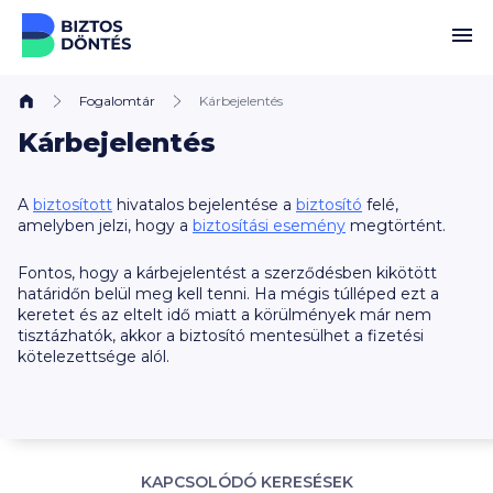
Ugrás a tartalomhoz
Fogalomtár
Kárbejelentés
Kárbejelentés
A
biztosított
hivatalos bejelentése a
biztosító
felé,
amelyben jelzi, hogy a
biztosítási esemény
megtörtént.
Fontos, hogy a kárbejelentést a szerződésben kikötött
határidőn belül meg kell tenni. Ha mégis túlléped ezt a
keretet és az eltelt idő miatt a körülmények már nem
tisztázhatók, akkor a biztosító mentesülhet a fizetési
kötelezettsége alól.
KAPCSOLÓDÓ KERESÉSEK