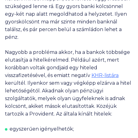
megrendelt kattintási szám mennyisége), valamint az
szükséged lenne rá. Egy gyors banki kölcsönnel
ajánlatok megjelenésének időben történő egyenletes
eloszlása miatti egyedi ütemezési célú informatikai
egy-két nap alatt megoldhatod a helyzetet. Ilyen
megoldások. A hiteleket csak negatív KHR listán nem
gyorskölcsönt ma már szinte minden banknál
szereplő, és megfelelő jövedelemmel (és adott esetben
találsz, és pár percen belül a számládon lehet a
fedezettel) rendelkezők kaphatják meg a hitelintézet
pénz.
döntésétől függően. A törlesztőrészletek számítása az
aktuálisan meghirdetett kamatokkal történt, amelyeket a
hitelintézetek módosíthatnak. A kiválasztott hitelintézet
Nagyobb a probléma akkor, ha a bankok többsége
által adott ajánlat eltérhet a fent megadott adatoktól,
elutasítja a hitelkérelmed. Például azért, mert
amely vonatkozásában felelősségünket kizárjuk. További
korábban voltak gondjaid egy hiteled
részletek az Ügyféltájékoztatónkban (
ITT
), valamint a
hitelintézetek weboldalán vagy azok ügyfélszolgálatain
visszafizetésével, és emiatt negatív
KHR-listára
tekinthetők meg.
kerültél. Ilyenkor sem vagy végképp elzárva a hitel
Ezeknek a bankoknak a termékeit nem jelenítjük meg a
lehetőségétől. Akadnak olyan pénzügyi
kalkulátorainkban: Bank of China, BNP Paribas, Deutsche
szolgáltatók, melyek olyan ügyfeleknek is adnak
Bank, Duna Takarék Bank, ING, KDB Bank, Merkantil Bank,
Oberbank, Polgári Bank.
kölcsönt, akiket mások elutasítottak. Közéjük
Nem találtad meg, amit kerestél? Nézd meg a
gyakran
tartozik a Provident. Az általa kínált hitelek:
ismételt kérdéseket
is!
egyszerűen igényelhetők
;