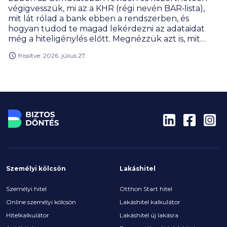
végigvesszük, mi az a KHR (régi nevén BAR‑lista),
mit lát rólad a bank ebben a rendszerben, és
hogyan tudod te magad lekérdezni az adataidat
még a hiteligénylés előtt. Megnézzük azt is, mit
jelent a problémás bejegyzés, mikor van még esély
frissítve: 2026. július 27.
hitelre, és milyen típusú szolgáltatók jöhetnek
szóba ilyenkor azoknak, akiknél a klasszikus banki
hitel már nem, vagy csak nehezen elérhető.
Személyi kölcsön
Lakáshitel
Személyi hitel
Otthon Start hitel
Online személyi kölcsön
Lakáshitel kalkulátor
Hitelkalkulátor
Lakáshitel új lakásra