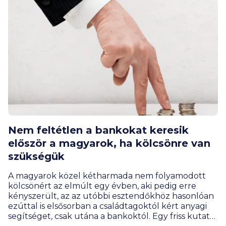
Nem feltétlen a bankokat keresik
először a magyarok, ha kölcsönre van
szükségük
A magyarok közel kétharmada nem folyamodott
kölcsönért az elmúlt egy évben, aki pedig erre
kényszerült, az az utóbbi esztendőkhöz hasonlóan
ezúttal is elsősorban a családtagoktól kért anyagi
segítséget, csak utána a bankoktól. Egy friss kutatás