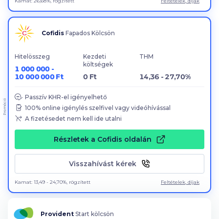
Kamat: 26,68%, rögzített
Feltételek, díjak
Cofidis
Fapados Kölcsön
Hitelösszeg
Kezdeti
THM
költségek
1 000 000 -
10 000 000 Ft
0 Ft
14,36 - 27,70%
Passzív KHR-el igényelhető
Promóció
100
% online igénylés szelfivel vagy videóhívással
A fizetésedet nem kell ide utalni
Részletek a Cofidis oldalán
Visszahívást kérek
Kamat: 13,49 - 24,70%, rögzített
Feltételek, díjak
Provident
Start kölcsön