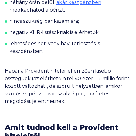
néhány órán belül,
akár készpénzben
megkaphatod a pénzt;
nincs szükség bankszámlára;
negatív KHR-listásoknak is elérhetők;
lehetséges heti vagy havi törlesztés is
készpénzben.
Habár a Provident hitelei jellemzően kisebb
összegűek (az elérhető hitel
40 ezer
–
2 millió
forint
között változhat), de szorult helyzetben, amikor
sürgősen pénzre van szükséged, tökéletes
megoldást jelenthetnek.
Amit tudnod kell a Provident
hiteleiről