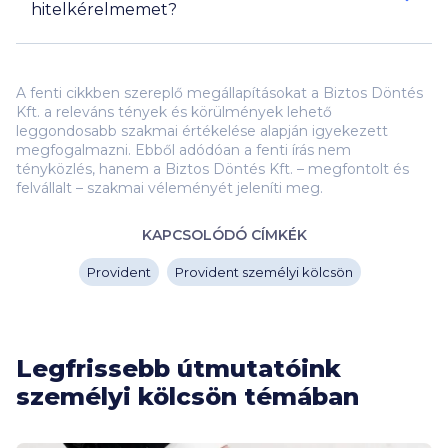
hitelkérelmemet?
ezen az oldalon
A fenti cikkben szereplő megállapításokat a Biztos Döntés
Kft. a releváns tények és körülmények lehető
leggondosabb szakmai értékelése alapján igyekezett
megfogalmazni. Ebből adódóan a fenti írás nem
tényközlés, hanem a Biztos Döntés Kft. – megfontolt és
felvállalt – szakmai véleményét jeleníti meg.
KAPCSOLÓDÓ CÍMKÉK
Provident
Provident személyi kölcsön
Legfrissebb útmutatóink
személyi kölcsön témában