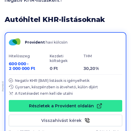
negatív KHR-listásként?
Autóhitel KHR-listásoknak
Provident
havi kölcsön
Hitelösszeg
Kezdeti
THM
költségek
600 000 -
2 000 000 Ft
0 Ft
30,20%
Negatív KHR (BAR) listások is igényelhetik
Promóció
Gyorsan, készpénzben is átvehető, külön díjért
A fizetésedet nem kell ide utalni
Részletek a Provident oldalán
Visszahívást kérek