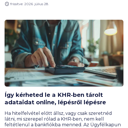
szerint a hitelfelvételi kedv a fiataloknál jóval
frissítve: 2026. július 28.
erősebb, mint az idősebb korosztályoknál.
Így kérheted le a KHR‑ben tárolt
adataidat online, lépésről lépésre
Ha hitelfelvétel előtt állsz, vagy csak szeretnéd
látni, mi szerepel rólad a KHR‑ben, nem kell
feltétlenül a bankfiókba menned. Az Ügyfélkapun