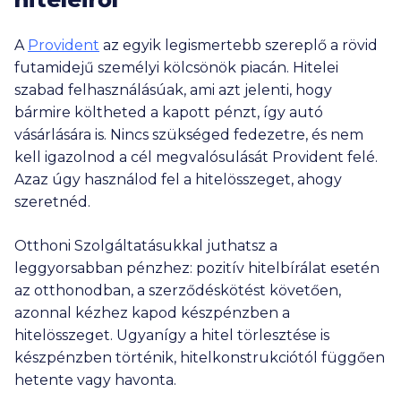
A
Provident
az egyik legismertebb szereplő a rövid
futamidejű személyi kölcsönök piacán. Hitelei
szabad felhasználásúak, ami azt jelenti, hogy
bármire költheted a kapott pénzt, így autó
vásárlására is. Nincs szükséged fedezetre, és nem
kell igazolnod a cél megvalósulását Provident felé.
Azaz úgy használod fel a hitelösszeget, ahogy
szeretnéd.
Otthoni Szolgáltatásukkal juthatsz a
leggyorsabban pénzhez: pozitív hitelbírálat esetén
az otthonodban, a szerződéskötést követően,
azonnal kézhez kapod készpénzben a
hitelösszeget. Ugyanígy a hitel törlesztése is
készpénzben történik, hitelkonstrukciótól függően
hetente vagy havonta.