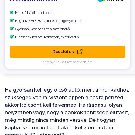
Nincs felső életkori korlát
Negatív KHR (BAR) listások is igényelhetik
Gyorsan, készpénzben is átvehető
Nincsenek kezdeti költségek, fix törlesztő
Részletek
átirányítunk a Provident oldalára
Ha gyorsan kell egy olcsó autó, mert a munkádhoz
szükséged van rá, viszont éppen nincs rá pénzed,
akkor kölcsönt kell felvenned. Ha ráadásul olyan
helyzetben vagy, hogy a bankok többsége elutasít,
még mindig nincs minden veszve. De hogyan
kaphatsz 1 millió forint alatti kölcsönt autóra