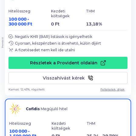
Hitelösszeg
Kezdeti
THM
költségek
100 000 -
300 000 Ft
0 Ft
13,18%
Negatív KHR (BAR) listások is igényelhetik
Promóció
Gyorsan, készpénzben is átvehető, külön díjért
A fizetésedet nem kell ide utalni
Részletek a Provident oldalán
Visszahívást kérek
Kamat: 12,43%, rögzített
Feltételek, díjak
Cofidis
Megújuló hitel
Hitelösszeg
Kezdeti
THM
költségek
100 000 -