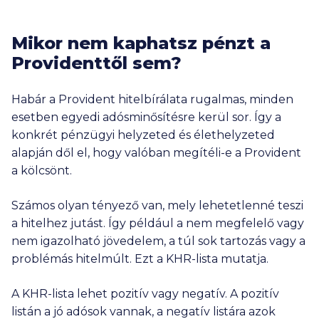
Mikor nem kaphatsz pénzt a
Providenttől sem?
Habár a Provident hitelbírálata rugalmas, minden
esetben egyedi adósminősítésre kerül sor. Így a
konkrét pénzügyi helyzeted és élethelyzeted
alapján dől el, hogy valóban megítéli-e a Provident
a kölcsönt.
Számos olyan tényező van, mely lehetetlenné teszi
a hitelhez jutást. Így például a nem megfelelő vagy
nem igazolható jövedelem, a túl sok tartozás vagy a
problémás hitelmúlt. Ezt a KHR-lista mutatja.
A KHR-lista lehet pozitív vagy negatív. A pozitív
listán a jó adósok vannak, a negatív listára azok