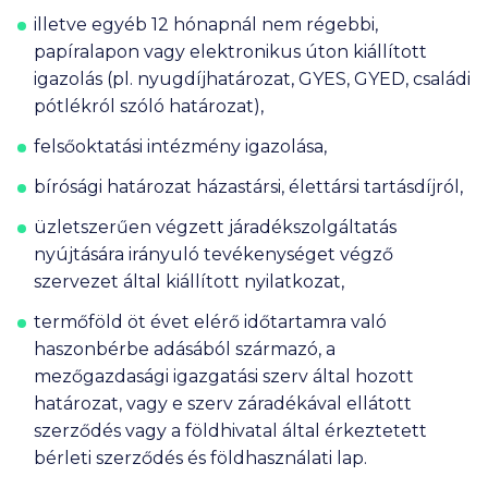
illetve egyéb 12 hónapnál nem régebbi,
papíralapon vagy elektronikus úton kiállított
igazolás (pl. nyugdíjhatározat, GYES, GYED, családi
pótlékról szóló határozat),
felsőoktatási intézmény igazolása,
bírósági határozat házastársi, élettársi tartásdíjról,
üzletszerűen végzett járadékszolgáltatás
nyújtására irányuló tevékenységet végző
szervezet által kiállított nyilatkozat,
termőföld öt évet elérő időtartamra való
haszonbérbe adásából származó, a
mezőgazdasági igazgatási szerv által hozott
határozat, vagy e szerv záradékával ellátott
szerződés vagy a földhivatal által érkeztetett
bérleti szerződés és földhasználati lap.