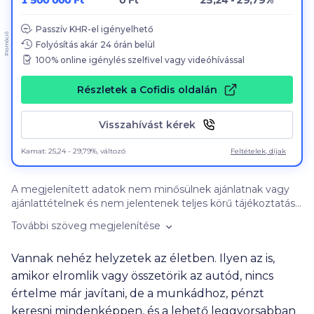
1 500 000 Ft
0 Ft
25,24 - 29,79%
Passzív KHR-el igényelhető
Promóció
Folyósítás akár
24
órán belül
100
% online igénylés szelfivel vagy videóhívással
Részletek a Cofidis oldalán
Visszahívást kérek
Kamat: 25,24 - 29,79%, változó
Feltételek, díjak
A megjelenített adatok nem minősülnek ajánlatnak vagy
ajánlattételnek és nem jelentenek teljes körű tájékoztatást,
azok kizárólag informatív jellegűek, szerződéskötési
További szöveg megjelenítése
kötelezettséget nem jelentenek. Felhívjuk figyelmét, hogy
a kalkulátorban szereplő banki ajánlatok nem feltétlenül
Vannak nehéz helyzetek az életben. Ilyen az is,
objektív összehasonlítás alapján jelennek meg. A banki
ajánlatok sorrendjét befolyásolhatja a kattintások
amikor elromlik vagy összetörik az autód, nincs
gyakorisága, a bankokkal kötött promóciós szerződés
értelme már javítani, de a munkádhoz, pénzt
tartalma (így különösen: a promóciós díj összege, illetve a
keresni mindenképpen, és a lehető leggyorsabban