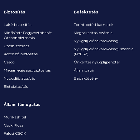
Biztosítás
Befektetés
Lakásbiztosítás
Forint betéti kamatok
Minősített Fogyasztóbarát
Megtakarítási számla
Otthonbiztosítás
Nyugdíj-előtakarékosság
Utasbiztosítás
Nyugdíj-előtakarékossági számla
Kötelező biztosítás
(NYESZ)
Casco
Önkéntes nyugdíjpénztár
Magán egészségbiztosítás
Állampapír
Nyugdíjbiztosítás
Babakötvény
Életbiztosítás
Állami támogatás
Munkáshitel
Csok Plusz
Falusi CSOK