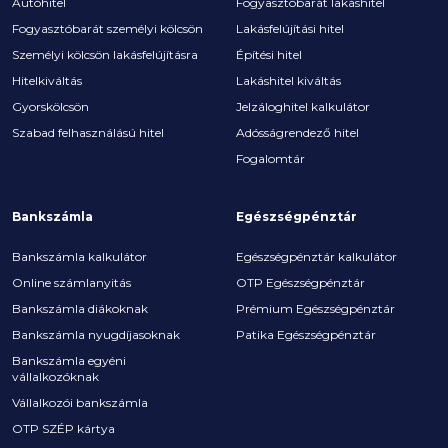
Autóhitel
Fogyasztóbarát lakáshitel
Fogyasztóbarát személyi kölcsön
Lakásfelújítási hitel
Személyi kölcsön lakásfelújításra
Építési hitel
Hitelkiváltás
Lakáshitel kiváltás
Gyorskölcsön
Jelzáloghitel kalkulátor
Szabad felhasználású hitel
Adósságrendező hitel
Fogalomtár
Bankszámla
Egészségpénztár
Bankszámla kalkulátor
Egészségpénztár kalkulátor
Online számlanyitás
OTP Egészségpénztár
Bankszámla diákoknak
Prémium Egészségpénztár
Bankszámla nyugdíjasoknak
Patika Egészségpénztár
Bankszámla egyéni
vállalkozóknak
Vállalkozói bankszámla
OTP SZÉP kártya