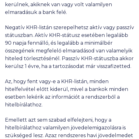
kerülnek, akiknek van vagy volt valamilyen
elmaradásuk a bank felé.
Negatív KHR-listán szerepelhetsz aktív vagy passzív
státuszban. Aktív KHR-státusz esetében legalább
90 napja fennálló, és legalább a minimálbér
összegének megfelelő elmaradásod van valamelyik
hiteled törlesztésénél. Passzív KHR-státuszba akkor
kerülsz 1 évre, ha a tartozásodat már visszafizetted.
Az, hogy fent vagy-e a KHR-listán, minden
hitelfelvétel előtt kiderül, mivel a bankok minden
esetben lekérik az információt a rendszerből a
hitelbírálathoz.
Emellett azt sem szabad elfelejteni, hogy a
hitelbírálathoz valamilyen jövedelemigazolásra is
szükséged lesz. Azaz rendszeres havi jövedelmedet