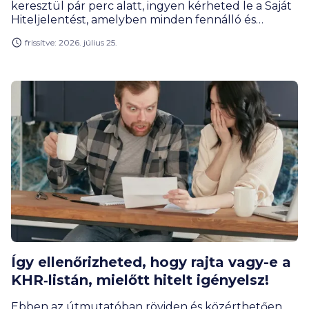
keresztül pár perc alatt, ingyen kérheted le a Saját
Hiteljelentést, amelyben minden fennálló és
megszűnt hiteled, illetve az esetleges mulasztások
frissítve: 2026. július 25.
is átláthatóan szerepelnek. Az alábbi gyakorlati
útmutatóban lépésről lépésre megmutatjuk,
hogyan intézheted a KHR lekérdezést online,
otthonról.
Így ellenőrizheted, hogy rajta vagy-e a
KHR‑listán, mielőtt hitelt igényelsz!
Ebben az útmutatóban röviden és közérthetően