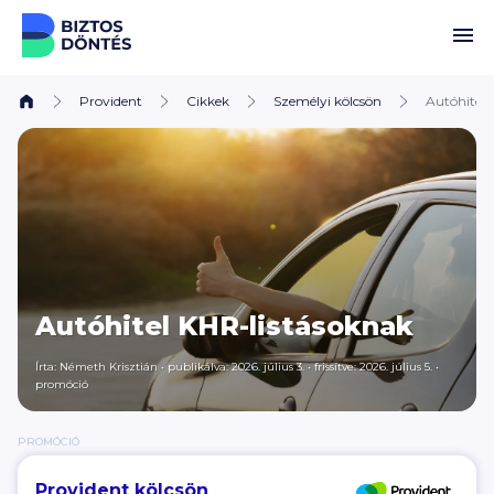
Ugrás a tartalomhoz
Provident
Cikkek
Személyi kölcsön
Autóhitel 
Autóhitel KHR-listásoknak
Írta:
Németh Krisztián
•
publikálva: 2026. július 3.
•
frissítve: 2026. július 5.
•
promóció
PROMÓCIÓ
Provident kölcsön