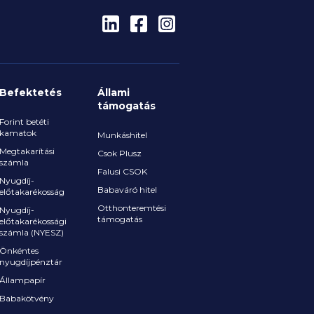
Befektetés
Állami
támogatás
Forint betéti
kamatok
Munkáshitel
Megtakarítási
Csok Plusz
számla
Falusi CSOK
Nyugdíj-
Babaváró hitel
előtakarékosság
Otthonteremtési
Nyugdíj-
támogatás
előtakarékossági
számla (NYESZ)
Önkéntes
nyugdíjpénztár
Állampapír
Babakötvény