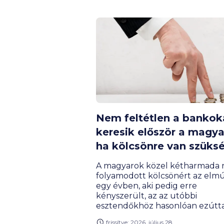
Nem feltétlen a bankok
keresik először a magya
ha kölcsönre van szüks
A magyarok közel kétharmada
folyamodott kölcsönért az elmú
egy évben, aki pedig erre
kényszerült, az az utóbbi
esztendőkhöz hasonlóan ezúttal
elsősorban a családtagoktól kér
frissítve: 2026. július 28.