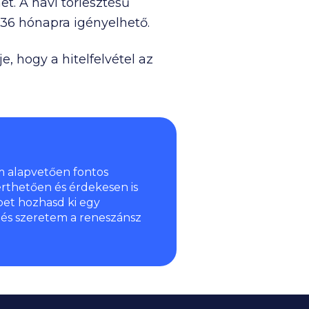
et. A havi törlesztésű
b 36 hónapra igényelhető.
e, hogy a hitelfelvétel az
m alapvetően fontos
thetően és érdekesen is
bet hozhasd ki egy
 és szeretem a reneszánsz