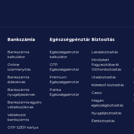
Bankszámla
Egészségpénztár
Biztosítás
Bankszámla
Egészségpénztár
Lakásbiztosítás
kalkulátor
kalkulátor
Minősített
Online
OTP
Fogyasztóbarát
számlanyitás
Egészségpénztár
Otthonbiztosítás
a
Bankszámla
Prémium
Utasbiztosítás
diákoknak
Egészségpénztár
Kötelező biztosítás
Bankszámla
Patika
Casco
nyugdíjasoknak
Egészségpénztár
Magán
Bankszámla egyéni
egészségbiztosítás
vállalkozóknak
Nyugdíjbiztosítás
Vállalkozói
bankszámla
Életbiztosítás
OTP SZÉP kártya