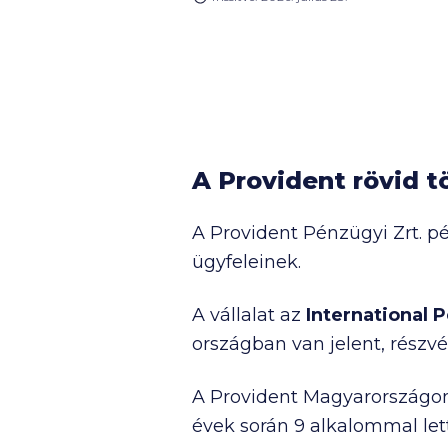
anyagi segítséget, csak utána a
bankoktól. Egy friss kutatás szer
hitelfelvételi kedv a fiataloknál 
erősebb, mint az idősebb
korosztályoknál.
A Provident rövid t
A Provident Pénzügyi Zrt. p
ügyfeleinek.
A vállalat az
International P
országban van jelent, részvé
A Provident Magyarország
évek során 9 alkalommal let