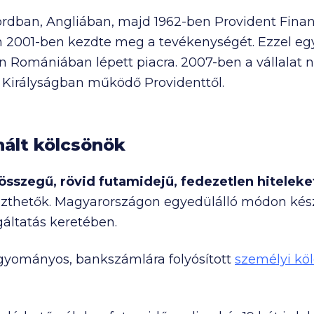
fordban, Angliában, majd 1962-ben Provident Finan
 2001-ben kezdte meg a tevékenységét. Ezzel egy
 Romániában lépett piacra. 2007-ben a vállalat 
 Királyságban működő Providenttől.
nált kölcsönök
összegű, rövid futamidejű, fedezetlen hiteleke
szthetők. Magyarországon egyedülálló módon kész
gáltatás keretében.
gyományos, bankszámlára folyósított
személyi kö