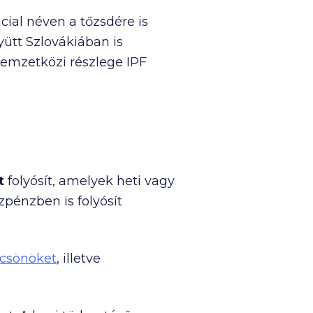
cial néven a tőzsdére is
ütt Szlovákiában is
nemzetközi részlege IPF
t
folyósít, amelyek heti vagy
pénzben is folyósít
lcsönöket
, illetve