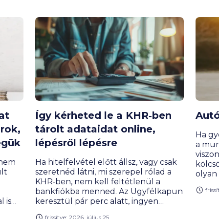
at
Így kérheted le a KHR‑ben
Autó
rok,
tárolt adataidat online,
Ha gy
égük
lépésről lépésre
a mun
viszo
 nem
Ha hitelfelvétel előtt állsz, vagy csak
kölcs
lt
szeretnéd látni, mi szerepel rólad a
olyan
KHR‑ben, nem kell feltétlenül a
banko
friss
bankfiókba menned. Az Ügyfélkapun
mindi
 is
keresztül pár perc alatt, ingyen
hogyan
t
kérheted le a Saját Hiteljelentést,
kölcs
frissítve: 2026. július 25.