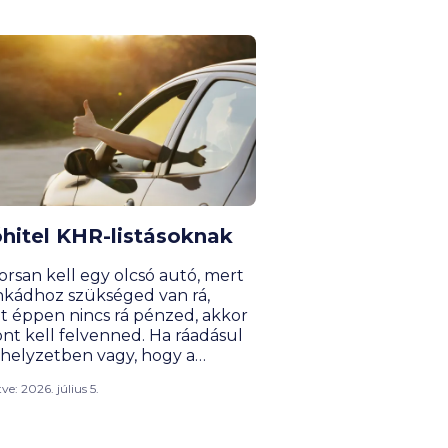
hitel KHR-listásoknak
orsan kell egy olcsó autó, mert
kádhoz szükséged van rá,
nt éppen nincs rá pénzed, akkor
önt kell felvenned. Ha ráadásul
 helyzetben vagy, hogy a
k többsége elutasít, még
ítve: 2026. július 5.
g nincs minden veszve. De
 kaphatsz 1 millió forint alatti
önt autóra negatív KHR-