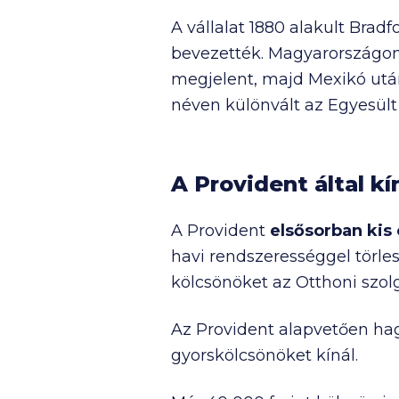
A vállalat 1880 alakult Brad
bevezették. Magyarországon
megjelent, majd Mexikó után
néven különvált az Egyesült
A Provident által kí
A Provident
elsősorban kis 
havi rendszerességgel törle
kölcsönöket az Otthoni szol
Az Provident alapvetően ha
gyorskölcsönöket kínál.