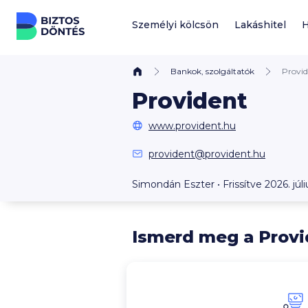
Ugrás a tartalomhoz
Személyi kölcsön
Lakáshitel
H
Bankok, szolgáltatók
Provid
Provident
www.provident.hu
provident@provident.hu
Simondán Eszter
• Frissítve 2026. júli
Ismerd meg a Provid