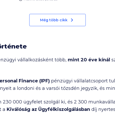
amelyben minden fennálló és
listás
int a
megszűnt hiteled, illetve az esetleges
jóval
mulasztások is átláthatóan
szerepelnek. Az alábbi gyakorlati
Még több cikk
útmutatóban lépésről lépésre
megmutatjuk, hogyan intézheted a
KHR lekérdezést online, otthonról.
örténete
énzügyi vállalkozásként több,
mint 20 éve kínál
s
ersonal Finance (IPF)
pénzügyi vállalatcsoport tu
nyeit a londoni és a varsói tőzsdén jegyzik, és m
on
230 000
ügyfelet szolgál ki, és
2 300
munkavállal
t a
Kiválóság az Ügyfélkiszolgálásban
díj nyertes