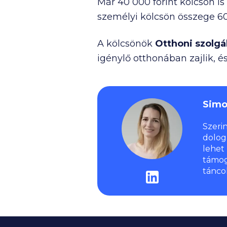
Már
40 000
forint kölcsön is
személyi kölcsön összege
6
A kölcsönök
Otthoni szolgá
igénylő otthonában zajlik, é
Simo
Szeri
dolog
lehet
támog
tánco