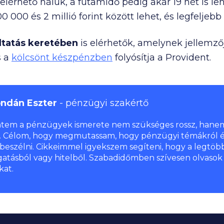
 elérhető náluk, a futamidő pedig akár 19 hét is leh
00 000
és
2 millió
forint között lehet, és legfeljeb
ltatás keretében
is elérhetők, amelynek jellemzőj
s a
kölcsönt készpénzben
folyósítja a Provident.
ndán Eszter
pénzügyi szakértő
ntem a pénzügyek ismerete nem szükséges rossz, hane
. Célom, hogy megmutassam, hogy pénzügyi témákról ér
 beszélni. Cikkeimmel igyekszem segíteni, hogy a legtöb
atásból vagy hitelből. Szabadidőmben szívesen olvasok
kat.