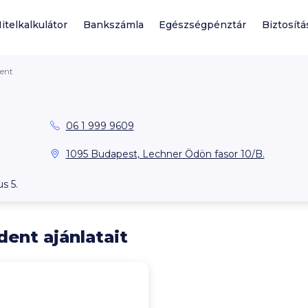
itelkalkulátor
Bankszámla
Egészségpénztár
Biztosítá
ent
06 1 999 9609
1095 Budapest, Lechner Ödön fasor 10/B.
us 5.
ent ajánlatait