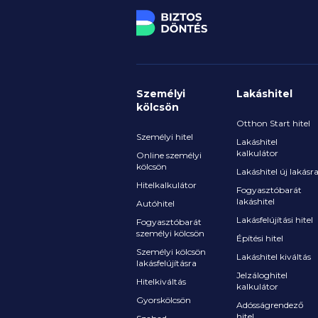
Személyi
Lakáshitel
kölcsön
Otthon Start hitel
Személyi hitel
Lakáshitel
kalkulátor
Online személyi
kölcsön
Lakáshitel új lakásr
Hitelkalkulátor
Fogyasztóbarát
lakáshitel
Autóhitel
Lakásfelújítási hitel
Fogyasztóbarát
személyi kölcsön
Építési hitel
Személyi kölcsön
Lakáshitel kiváltás
lakásfelújításra
Jelzáloghitel
Hitelkiváltás
kalkulátor
Gyorskölcsön
Adósságrendező
hitel