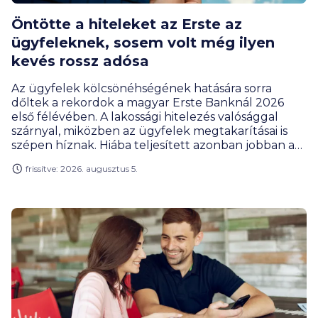
Öntötte a hiteleket az Erste az
ügyfeleknek, sosem volt még ilyen
kevés rossz adósa
Az ügyfelek kölcsönéhségének hatására sorra
dőltek a rekordok a magyar Erste Banknál 2026
első félévében. A lakossági hitelezés valósággal
szárnyal, miközben az ügyfelek megtakarításai is
szépen híznak. Hiába teljesített azonban jobban a
bank, a profitja ennek ellenére csökkent, de ez az
frissítve: 2026. augusztus 5.
extraprofitadó befizetésének új szabályai miatt van
így, amivel az állami költségvetés járt jól az év első
felében.