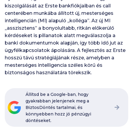
kiszolgálását az Erste bankfiókjaiban és call
centerében munkába állított új, mesterséges
intelligencián (MI) alapuló „kolléga”. Az új MI
„asszisztens” a bonyolultabb, ritkán előkerülő
kérdéseket is pillanatok alatt megválaszolja a
banki dokumentumok alapján, így több idő jut az
ügyfélkapcsolatok ápolására. A fejlesztés az Erste
hosszú távú stratégiájának része, amelyben a
mesterséges intelligencia széles körű és
biztonságos használatára törekszik.
Állítsd be a Google-ban, hogy
gyakrabban jelenjenek meg a
BiztosDöntés tartalmai, és
könnyebben hozz jó pénzügyi
döntéseket.