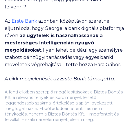
felvenni?
Az
Erste Bank
azonban középtávon szeretne
eljutni oda, hogy George, a bank digitális platformja
révén
az ügyfelek is használhassanak a
mesterséges intelligencián nyugvó
megoldásokat
. Ilyen lehet például egy személyre
szabott pénzügyi tanácsadás vagy egyes banki
műveletek végrehajtása – tette hozzá Bara Gábor.
A cikk megjelenését az Erste Bank támogatta.
A fenti cikkben szereplő megállapításokat a Biztos Döntés
Kft. a releváns tények és körülmények lehető
leggondosabb szakmai értékelése alapján igyekezett
megfogalmazni. Ebből adódóan a fenti írás nem
tényközlés, hanem a Biztos Döntés Kft. – megfontolt és
felvállalt – szakmai véleményét jeleníti meg.