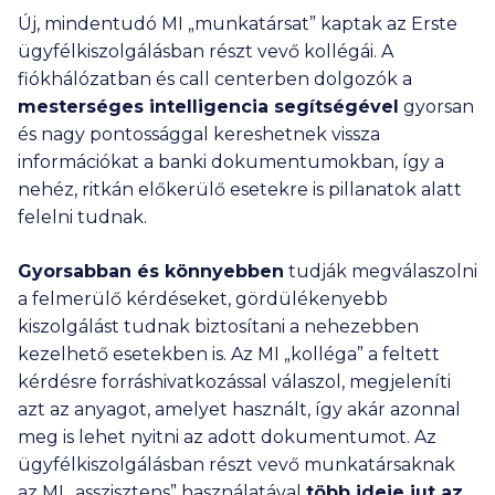
Új, mindentudó MI „munkatársat” kaptak az Erste
ügyfélkiszolgálásban részt vevő kollégái. A
fiókhálózatban és call centerben dolgozók a
mesterséges intelligencia segítségével
gyorsan
és nagy pontossággal kereshetnek vissza
információkat a banki dokumentumokban, így a
nehéz, ritkán előkerülő esetekre is pillanatok alatt
felelni tudnak.
Gyorsabban és könnyebben
tudják megválaszolni
a felmerülő kérdéseket, gördülékenyebb
kiszolgálást tudnak biztosítani a nehezebben
kezelhető esetekben is. Az MI „kolléga” a feltett
kérdésre forráshivatkozással válaszol, megjeleníti
azt az anyagot, amelyet használt, így akár azonnal
meg is lehet nyitni az adott dokumentumot. Az
ügyfélkiszolgálásban részt vevő munkatársaknak
az MI „asszisztens” használatával
több ideje jut az