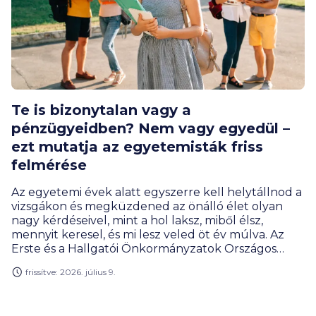
Te is bizonytalan vagy a
pénzügyeidben? Nem vagy egyedül –
ezt mutatja az egyetemisták friss
felmérése
Az egyetemi évek alatt egyszerre kell helytállnod a
vizsgákon és megküzdened az önálló élet olyan
nagy kérdéseivel, mint a hol laksz, miből élsz,
mennyit keresel, és mi lesz veled öt év múlva. Az
Erste és a Hallgatói Önkormányzatok Országos
Konferenciája (HÖOK) közös, közel ezer
frissítve: 2026. július 9.
felsőoktatásban tanuló fiatal bevonásával készült
kutatása szerint sokan küzdenek ezekkel a
kérdésekkel – a jelenlegi anyagi helyzetével