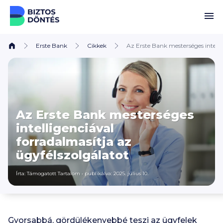
Ugrás a tartalomhoz
Erste Bank
Cikkek
Az Erste Bank mesterséges intelli
Az Erste Bank mesterséges
intelligenciával
forradalmasítja az
ügyfélszolgálatot
Írta: Támogatott Tartalom
•
publikálva: 2025. július 10.
Gyorsabbá, gördülékenyebbé teszi az ügyfelek