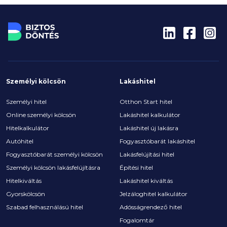
ugyanis mindössze minden harmadik hallgató
elégedett. A jövőt illetően azonban a többség
meglepően bizakodó: tízből közel nyolcan arra
számítanak, hogy öt éven belül javul a pénzügyi
helyzetük.
Személyi kölcsön
Lakáshitel
Személyi hitel
Otthon Start hitel
Online személyi kölcsön
Lakáshitel kalkulátor
Hitelkalkulátor
Lakáshitel új lakásra
Autóhitel
Fogyasztóbarát lakáshitel
Fogyasztóbarát személyi kölcsön
Lakásfelújítási hitel
Személyi kölcsön lakásfelújításra
Építési hitel
Hitelkiváltás
Lakáshitel kiváltás
Gyorskölcsön
Jelzáloghitel kalkulátor
Szabad felhasználású hitel
Adósságrendező hitel
Fogalomtár