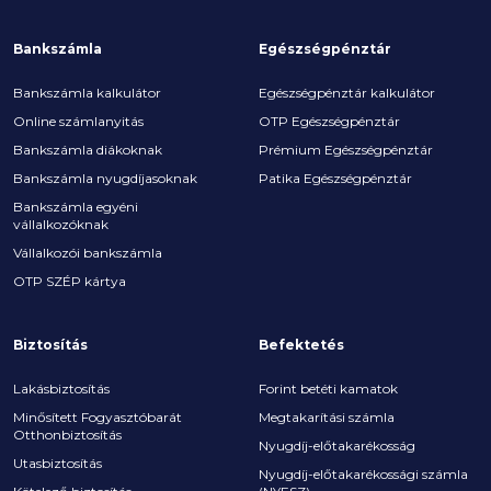
Bankszámla
Egészségpénztár
Bankszámla kalkulátor
Egészségpénztár kalkulátor
Online számlanyitás
OTP Egészségpénztár
Bankszámla diákoknak
Prémium Egészségpénztár
Bankszámla nyugdíjasoknak
Patika Egészségpénztár
Bankszámla egyéni
vállalkozóknak
Vállalkozói bankszámla
OTP SZÉP kártya
Biztosítás
Befektetés
Lakásbiztosítás
Forint betéti kamatok
Minősített Fogyasztóbarát
Megtakarítási számla
Otthonbiztosítás
Nyugdíj-előtakarékosság
Utasbiztosítás
Nyugdíj-előtakarékossági számla