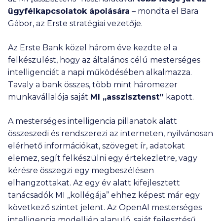
ügyfélkapcsolatok ápolására
– mondta el Bara
Gábor, az Erste stratégiai vezetője.
Az Erste Bank közel három éve kezdte el a
felkészülést, hogy az általános célú mesterséges
intelligenciát a napi működésében alkalmazza.
Tavaly a bank összes, több mint háromezer
munkavállalója saját
MI „asszisztenst”
kapott.
A mesterséges intelligencia pillanatok alatt
összeszedi és rendszerezi az interneten, nyilvánosan
elérhető információkat, szöveget ír, adatokat
elemez, segít felkészülni egy értekezletre, vagy
kérésre összegzi egy megbeszélésen
elhangzottakat. Az egy év alatt kifejlesztett
tanácsadók MI „kollégája” ehhez képest már egy
következő szintet jelent. Az OpenAI mesterséges
intelligencia modelljén alapuló, saját fejlesztésű