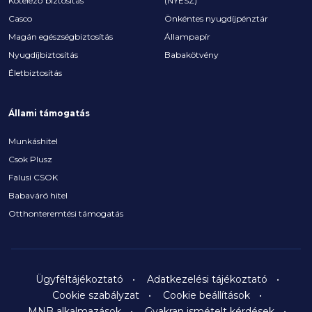
Kötelező biztosítás
(NYESZ)
Casco
Önkéntes nyugdíjpénztár
Magán egészségbiztosítás
Állampapír
Nyugdíjbiztosítás
Babakötvény
Életbiztosítás
Állami támogatás
Munkáshitel
Csok Plusz
Falusi CSOK
Babaváró hitel
Otthonteremtési támogatás
Ügyféltájékoztató
Adatkezelési tájékoztató
Cookie szabályzat
Cookie beállítások
MNB alkalmazások
Gyakran ismételt kérdések