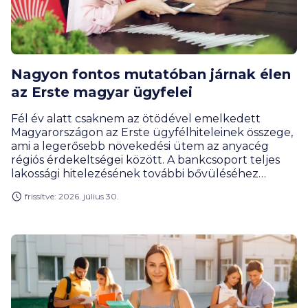
Nagyon fontos mutatóban járnak élen
az Erste magyar ügyfelei
Fél év alatt csaknem az ötödével emelkedett
Magyarországon az Erste ügyfélhiteleinek összege,
ami a legerősebb növekedési ütem az anyacég
régiós érdekeltségei között. A bankcsoport teljes
lakossági hitelezésének további bővüléséhez
nagyban hozzájárult a jelzálogkölcsönök iránti
frissítve: 2026. július 30.
kereslet élénkülése.