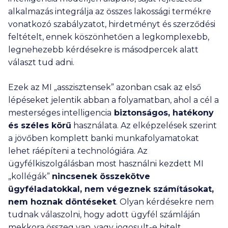
alkalmazás integrálja az összes lakossági termékre
vonatkozó szabályzatot, hirdetményt és szerződési
feltételt, ennek köszönhetően a legkomplexebb,
legnehezebb kérdésekre is másodpercek alatt
választ tud adni.
Ezek az MI „asszisztensek” azonban csak az első
lépéseket jelentik abban a folyamatban, ahol a cél a
mesterséges intelligencia
biztonságos, hatékony
és széles körű
használata. Az elképzelések szerint
a jövőben komplett banki munkafolyamatokat
lehet ráépíteni a technológiára. Az
ügyfélkiszolgálásban most használni kezdett MI
„kollégák”
nincsenek összekötve
ügyféladatokkal, nem végeznek számításokat,
nem hoznak döntéseket
. Olyan kérdésekre nem
tudnak válaszolni, hogy adott ügyfél számláján
mekkora összeg van, vagy jogosult-e hitelt