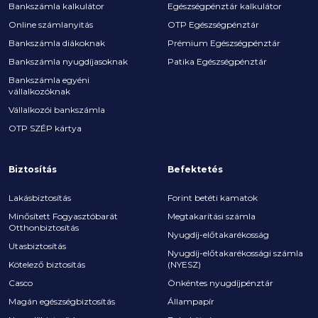
Bankszámla kalkulátor
Egészségpénztár kalkulátor
Online számlanyitás
OTP Egészségpénztár
Bankszámla diákoknak
Prémium Egészségpénztár
Bankszámla nyugdíjasoknak
Patika Egészségpénztár
Bankszámla egyéni
vállalkozóknak
Vállalkozói bankszámla
OTP SZÉP kártya
Biztosítás
Befektetés
Lakásbiztosítás
Forint betéti kamatok
Minősített Fogyasztóbarát
Megtakarítási számla
Otthonbiztosítás
Nyugdíj-előtakarékosság
Utasbiztosítás
Nyugdíj-előtakarékossági számla
Kötelező biztosítás
(NYESZ)
Casco
Önkéntes nyugdíjpénztár
Magán egészségbiztosítás
Állampapír