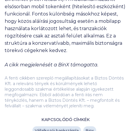
elsősorban mobil tokenként (hitelesítő eszközként)
funkcionál. Fontos különbség másokhoz képest,
hogy közös aláírási jogosultság esetén a mobilapp
használata korlátozott lehet, és tranzakciók
rögzítésére csak az asztali felület alkalmas. Ez a
struktúra a konzervatívabb, maximális biztonságra
törekvő cégeknek kedvez.
A cikk megjelenését a BinX támogatta.
A fenti cikkben szereplő megállapításokat a Biztos Döntés
Kft. a releváns tények és körülmények lehető
leggondosabb szakmai értékelése alapján igyekezett
megfogalmazni. Ebből adódóan a fenti írás nem
tényközlés, hanem a Biztos Döntés Kft. – megfontolt és
felvállalt – szakmai véleményét jeleníti meg.
KAPCSOLÓDÓ CÍMKÉK
Vállalkozói bankszámla
Binx