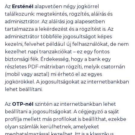
Az
Ersténél
alapvetően négy jogkörrel
találkozunk: megtekintés, rögzítés, aláírás és
adminisztrátor. Az aláírási jog alapesetben
tartalmazza a lekérdezést és a rögzítést is. Az
adminisztrátor többféle jogosultságot képes
kezelni, felvehet például új felhasználókat, de nem
kezelhet napi tranzakciókat – ez egy fontos
biztonsági fék. Érdekesség, hogy a bank egy
részletes PDF-mátrixban rögzíti, melyik csatornán
(mobil vagy asztal) mi érhető el az egyes
jogkörökkel. A jogosultságokat az internetbankban
lehet beállítani.
Az
OTP-nél
szintén az internetbankban lehet
beállítani a jogosultságokat. A cégjegyző a saját
profilja mellett más profilokat is beállíthat, ezekbe
olyan számlák kerülhetnek, amelyeket
meghatalmazással kezelhet. Itt is a klasszikus