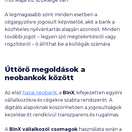
munkájához szüksége van.
A legmagasabb szint minden esetben a
cégjegyzésre jogosult képviselőé, akit a bank a
közhiteles nyilvántartás alapján azonosít. Minden
további jogot – legyen szó megtekintésről vagy
rögzítésről – ő állíthat be a kollégák számára.
Úttörő megoldások a
neobankok között
Az első
hazai neobank
, a
BinX
, kifejezetten egyéni
vállalkozókra és cégekre szabta rendszerét. A
digitális alapoknak köszönhetően a jogosultságok
kezelése itt rendkívül transzparens és rugalmas.
A
BinX vállalkozói csomagok
használata során a