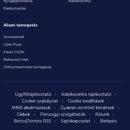
Nyugdíjbiztosítás
Babakötvény
Életbiztosítás
Állami támogatás
Munkáshitel
Csok Plusz
Falusi CSOK
Babaváró hitel
Otthonteremtési támogatás
Ügyféltájékoztató
Adatkezelési tájékoztató
Cookie szabályzat
Cookie beállítások
MNB alkalmazások
Gyakran ismételt kérdések
Cikkek
Pénzügyi szolgáltatók
Rólunk
BiztosDöntés RSS
Sajtókapcsolat
Belépés