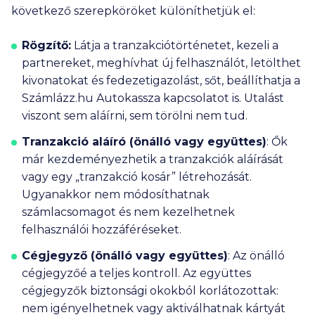
következő szerepköröket különíthetjük el:
Rögzítő:
Látja a tranzakciótörténetet, kezeli a
partnereket, meghívhat új felhasználót, letölthet
kivonatokat és fedezetigazolást, sőt, beállíthatja a
Számlázz.hu Autokassza kapcsolatot is. Utalást
viszont sem aláírni, sem törölni nem tud.
Tranzakció aláíró (önálló vagy együttes)
:
Ők
már kezdeményezhetik a tranzakciók aláírását
vagy egy „tranzakció kosár” létrehozását.
Ugyanakkor nem módosíthatnak
számlacsomagot és nem kezelhetnek
felhasználói hozzáféréseket.
Cégjegyző (önálló vagy együttes)
:
Az önálló
cégjegyzőé a teljes kontroll. Az együttes
cégjegyzők biztonsági okokból korlátozottak:
nem igényelhetnek vagy aktiválhatnak kártyát