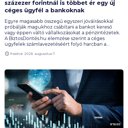
százezer forintnál is többet ér egy új
céges ügyfél a bankoknak
Egyre magasabb összegű egyszeri jóváírásokkal
próbálják magukhoz csábítani a bankot kereső
vagy éppen váltó vállalkozásokat a pénzintézetek.
A BiztosDöntés.hu elemzése szerint a céges
ügyfelek számlavezetéséért folyó harcban a
leszorított vagy akár nullás havi díjak és átutalási
frissítve: 2026. augusztus 7.
költségek is nagy vonzerőt jelentenek. A versenybe
már itt beszálltak a fintech szolgáltatók.