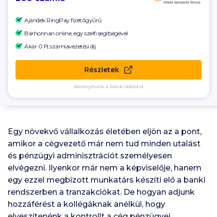
Ajándék RingPay fizetőgyűrű
Bárhonnan online, egy szelfi segítségével
Akár 0 Ft számlavezetési díj
Részletek
átirányítunk a bank oldalára
Egy növekvő vállalkozás életében eljön az a pont,
amikor a cégvezető már nem tud minden utalást
és pénzügyi adminisztrációt személyesen
elvégezni. Ilyenkor már nem a képviselője, hanem
egy ezzel megbízott munkatárs készíti elő a banki
rendszerben a tranzakciókat. De hogyan adjunk
hozzáférést a kollégáknak anélkül, hogy
elveszítenénk a kontrollt a cég pénzügyei,