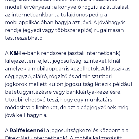
modell érvényesül: a könyvelő rögzíti az átutalást
az internetbankban, a tulajdonos pedig a
mobilapplikációban hagyja azt jóvá. A jóváhagyás
rendje (egyedi vagy többszereplős) rugalmasan
testreszabható.
A
K&H
e-bank rendszere (asztali internetbank)
kifejezetten fejlett jogosultsági szinteket kínál,
amelyek a mobilappban is kezelhetők. A klasszikus
cégjegyző, aláíró, rögzítő és adminisztrátori
jogkörök mellett külön jogosultság létezik például
betétügyintézésre vagy bankkártya-kezelésre.
Utóbbi lehetővé teszi, hogy egy munkatárs
módosítsa a limiteket, de azt a cégjegyzőnek még
jóvá kell hagynia.
A
Raiffeisennél
a jogosultságkezelés központja a
DirektNet (internetbank). A mobilalkalmazás itt