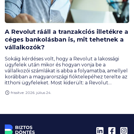
A Revolut rááll a tranzakciós illetékre a
céges bankolásban is, mit tehetnek a
vállalkozók?
Sokáig kérdéses volt, hogy a Revolut a lakossági
ügyfelek után mikor és hogyan vonja be a
vállalkozói számlákat is abba a folyamatba, amellyel
korábban a magyarországi fióktelepéhez terelte az
itthoni ügyfeleket. Most kiderült: a Revolut
Business ügyfelek is átkerülnek, és ezzel együtt a
frissítve: 2026. július 24.
díjaikban is megjelenik a pénzügyi tranzakciós
illetéknek megfelelő teher – igaz, egyelőre
kedvezménnyel. Megnéztük, milyen átutalási
költségekkel találkozhatnak a vállalkozók és
milyen lehetőségeik vannak most a céges piacon a
költségek csökkentésére.