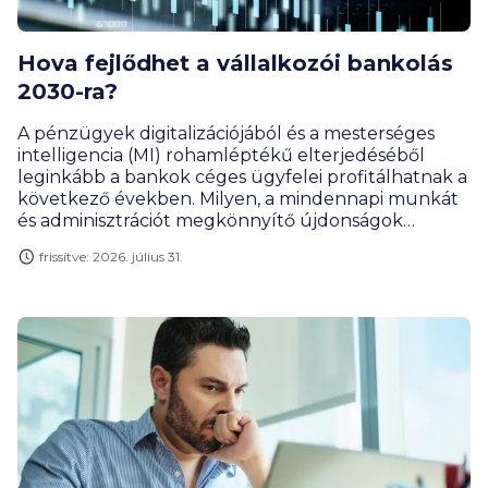
Hova fejlődhet a vállalkozói bankolás
2030-ra?
A pénzügyek digitalizációjából és a mesterséges
intelligencia (MI) rohamléptékű elterjedéséből
leginkább a bankok céges ügyfelei profitálhatnak a
következő években. Milyen, a mindennapi munkát
és adminisztrációt megkönnyítő újdonságok
várhatók a vállalkozói bankolásban? A
frissítve: 2026. július 31.
BiztosDöntés.hu szakértője, merre tart a céges
bankszámlák piaca, és milyen technológiai
áttörések formálják át a hazai kkv-k életét az
évtized végére.