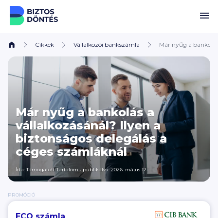
Ugrás a tartalomhoz
Cikkek
Vállalkozói bankszámla
Már nyűg a bankolás 
Már nyűg a bankolás a
vállalkozásánál? Ilyen a
biztonságos delegálás a
céges számláknál
Írta: Támogatott Tartalom
•
publikálva: 2026. május 12.
PROMÓCIÓ
ECO számla