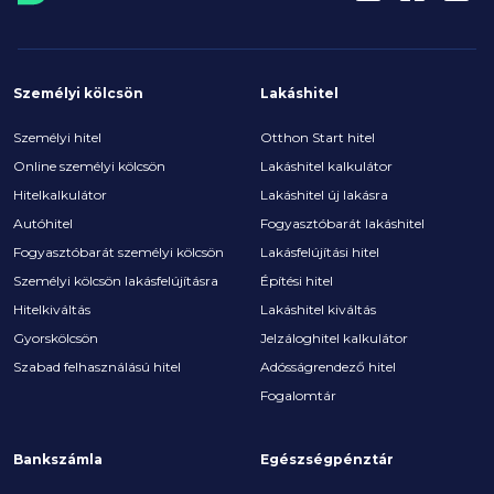
Személyi kölcsön
Lakáshitel
Személyi hitel
Otthon Start hitel
Online személyi kölcsön
Lakáshitel kalkulátor
Hitelkalkulátor
Lakáshitel új lakásra
Autóhitel
Fogyasztóbarát lakáshitel
Fogyasztóbarát személyi kölcsön
Lakásfelújítási hitel
Személyi kölcsön lakásfelújításra
Építési hitel
Hitelkiváltás
Lakáshitel kiváltás
Gyorskölcsön
Jelzáloghitel kalkulátor
Szabad felhasználású hitel
Adósságrendező hitel
Fogalomtár
Bankszámla
Egészségpénztár