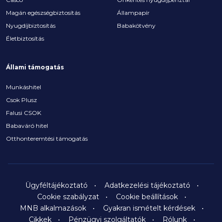
Magán egészségbiztosítás
Állampapír
Nyugdíjbiztosítás
Babakötvény
Életbiztosítás
Állami támogatás
Munkáshitel
Csok Plusz
Falusi CSOK
Babaváró hitel
Otthonteremtési támogatás
Ügyféltájékoztató
Adatkezelési tájékoztató
Cookie szabályzat
Cookie beállítások
MNB alkalmazások
Gyakran ismételt kérdések
Cikkek
Pénzügyi szolgáltatók
Rólunk