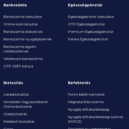
Bankszámla
Egészségpénztár
Bankszámla kalkulátor
Egészségpénztár kalkulátor
Online számlanyitás
OTP Egészségpénztár
Bankszámla diákoknak
Prémium Egészségpénztár
Bankszámla nyugdíjasoknak
Patika Egészségpénztár
Bankszámla egyéni
vállalkozóknak
Vállalkozói bankszámla
OTP SZÉP kártya
Biztosítás
Befektetés
Lakásbiztosítás
Forint betéti kamatok
Minősített Fogyasztóbarát
Megtakarítási számla
Otthonbiztosítás
Nyugdíj-előtakarékosság
Utasbiztosítás
Nyugdíj-előtakarékossági számla
Kötelező biztosítás
(NYESZ)
Casco
Önkéntes nyugdíjpénztár