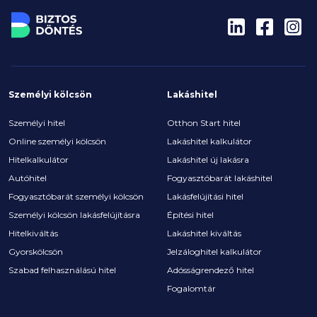
Személyi kölcsön
Lakáshitel
Személyi hitel
Otthon Start hitel
Online személyi kölcsön
Lakáshitel kalkulátor
Hitelkalkulátor
Lakáshitel új lakásra
Autóhitel
Fogyasztóbarát lakáshitel
Fogyasztóbarát személyi kölcsön
Lakásfelújítási hitel
Személyi kölcsön lakásfelújításra
Építési hitel
Hitelkiváltás
Lakáshitel kiváltás
Gyorskölcsön
Jelzáloghitel kalkulátor
Szabad felhasználású hitel
Adósságrendező hitel
Fogalomtár