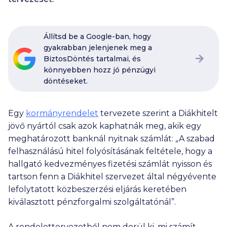
Állítsd be a Google-ban, hogy
gyakrabban jelenjenek meg a
BiztosDöntés tartalmai, és
könnyebben hozz jó pénzügyi
döntéseket.
Egy
kormányrendelet
tervezete szerint a Diákhitelt
jövő nyártól csak azok kaphatnák meg, akik egy
meghatározott banknál nyitnak számlát: „A szabad
felhasználású hitel folyósításának feltétele, hogy a
hallgató kedvezményes fizetési számlát nyisson és
tartson fenn a Diákhitel szervezet által négyévente
lefolytatott közbeszerzési eljárás keretében
kiválasztott pénzforgalmi szolgáltatónál”.
A rendelettervezetből nem derül ki, mi számít