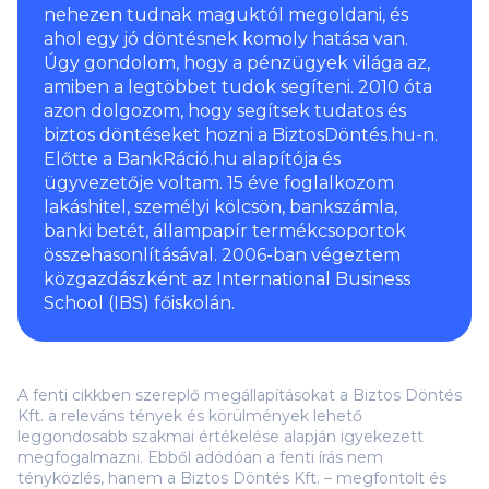
nehezen tudnak maguktól megoldani, és
ahol egy jó döntésnek komoly hatása van.
Úgy gondolom, hogy a pénzügyek világa az,
amiben a legtöbbet tudok segíteni. 2010 óta
azon dolgozom, hogy segítsek tudatos és
biztos döntéseket hozni a BiztosDöntés.hu-n.
Előtte a BankRáció.hu alapítója és
ügyvezetője voltam. 15 éve foglalkozom
lakáshitel, személyi kölcsön, bankszámla,
banki betét, állampapír termékcsoportok
összehasonlításával. 2006-ban végeztem
közgazdászként az International Business
School (IBS) főiskolán.
A fenti cikkben szereplő megállapításokat a Biztos Döntés
Kft. a releváns tények és körülmények lehető
leggondosabb szakmai értékelése alapján igyekezett
megfogalmazni. Ebből adódóan a fenti írás nem
tényközlés, hanem a Biztos Döntés Kft. – megfontolt és