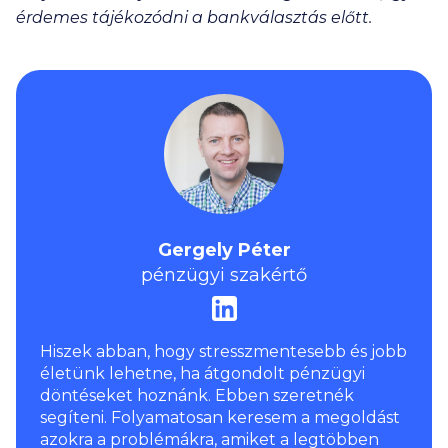
érdemes tájékozódni a bankválasztás előtt.
Gergely Péter
pénzügyi szakértő
Hiszek abban, hogy stresszmentesebb és jobb
életünk lehetne, ha átgondolt pénzügyi
döntéseket hoznánk. Ebben szeretnék
segíteni. Folyamatosan keresem a megoldást
azokra a problémákra, amiket a legtöbben