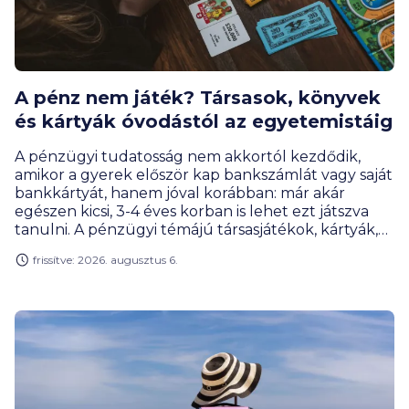
A pénz nem játék? Társasok, könyvek
és kártyák óvodástól az egyetemistáig
A pénzügyi tudatosság nem akkortól kezdődik,
amikor a gyerek először kap bankszámlát vagy saját
bankkártyát, hanem jóval korábban: már akár
egészen kicsi, 3-4 éves korban is lehet ezt játszva
tanulni. A pénzügyi témájú társasjátékok, kártyák,
online megoldások és szerepjátékok úgy tanítanak
frissítve: 2026. augusztus 6.
meg tervezni, mérlegelni, gyűjteni vagy éppen
döntéseket hozni, hogy közben a gyerekek
számára mindez élmény marad, nem tananyag. A
BiztosDöntés.hu gyűjtéséből kiderül, hogy akár az
egyetemisták is találnak olyan játékot, ami segít
nekik meghozni az első nagy pénzügyi
elhatározásukat.