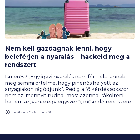
Nem kell gazdagnak lenni, hogy
beleférjen a nyaralás – hackeld meg a
rendszert
Ismerős? „Egy igazi nyaralás nem fér bele, annak
meg semmi értelme, hogy pihenés helyett az
anyagiakon rágódjunk”. Pedig a fő kérdés sokszor
nem az, mennyit tudnál most azonnal rákölteni,
hanem az, van-e egy egyszerű, működő rendszered
rá: előre gondolkodsz, széthúzod időben a
frissítve: 2026. július 28.
fizetnivalókat, pár okos nyaralás-hackkel faragsz a
költségeken és elkerülöd a pénznyelő buktatókat.
A cikk végére lehet, hogy neked sem kell
lemondani az idei, vagy a következő évek
kiruccanásairól.