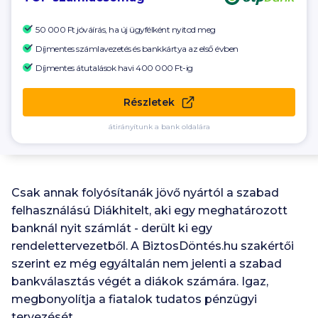
50 000 Ft
jóváírás, ha új ügyfélként nyitod meg
Díjmentes számlavezetés és bankkártya az első évben
Díjmentes átutalások havi
400 000 Ft-ig
Részletek
átirányítunk a bank oldalára
Csak annak folyósítanák jövő nyártól a szabad
felhasználású Diákhitelt, aki egy meghatározott
banknál nyit számlát - derült ki egy
rendelettervezetből. A BiztosDöntés.hu szakértői
szerint ez még egyáltalán nem jelenti a szabad
bankválasztás végét a diákok számára. Igaz,
megbonyolítja a fiatalok tudatos pénzügyi
tervezését.