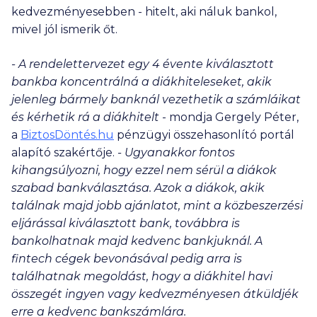
kedvezményesebben - hitelt, aki náluk bankol,
mivel jól ismerik őt.
- A rendelettervezet egy 4 évente kiválasztott
bankba koncentrálná a diákhiteleseket, akik
jelenleg bármely banknál vezethetik a számláikat
és kérhetik rá a diákhitelt
- mondja Gergely Péter,
a
BiztosDöntés.hu
pénzügyi összehasonlító portál
alapító szakértője.
- Ugyanakkor fontos
kihangsúlyozni, hogy ezzel nem sérül a diákok
szabad bankválasztása. Azok a diákok, akik
találnak majd jobb ajánlatot, mint a közbeszerzési
eljárással kiválasztott bank, továbbra is
bankolhatnak majd kedvenc bankjuknál. A
fintech cégek bevonásával pedig arra is
találhatnak megoldást, hogy a diákhitel havi
összegét ingyen vagy kedvezményesen átküldjék
erre a kedvenc bankszámlára.