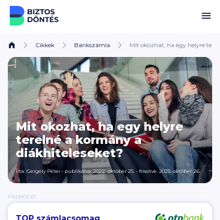
Ugrás a tartalomhoz
Cikkek
Bankszámla
Mit okozhat, ha egy helyre tere
Mit okozhat, ha egy helyre
terelné a kormány a
diákhiteleseket?
Írta:
Gergely Péter
•
publikálva: 2022. október 25.
•
frissítve: 2025. október 26.
PROMÓCIÓ
TOP számlacsomag