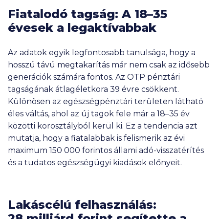
Fiatalodó tagság: A 18–35
évesek a legaktívabbak
Az adatok egyik legfontosabb tanulsága, hogy a
hosszú távú megtakarítás már nem csak az idősebb
generációk számára fontos. Az OTP pénztári
tagságának átlagéletkora 39 évre csökkent.
Különösen az egészségpénztári területen látható
éles váltás, ahol az új tagok fele már a 18–35 év
közötti korosztályból kerül ki. Ez a tendencia azt
mutatja, hogy a fiatalabbak is felismerik az évi
maximum
150 000
forintos állami adó-visszatérítés
és a tudatos egészségügyi kiadások előnyeit.
Lakáscélú felhasználás:
28 milliárd
forint segítette a