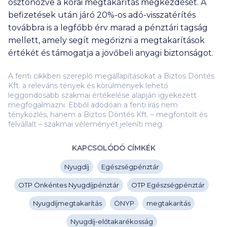
ösztönözve a korai megtakarítás megkezdését. A
befizetések után járó 20%-os adó-visszatérítés
továbbra is a legfőbb érv marad a pénztári tagság
mellett, amely segít megőrizni a megtakarítások
értékét és támogatja a jövőbeli anyagi biztonságot.
A fenti cikkben szereplő megállapításokat a Biztos Döntés
Kft. a releváns tények és körülmények lehető
leggondosabb szakmai értékelése alapján igyekezett
megfogalmazni. Ebből adódóan a fenti írás nem
tényközlés, hanem a Biztos Döntés Kft. – megfontolt és
felvállalt – szakmai véleményét jeleníti meg.
KAPCSOLÓDÓ CÍMKÉK
Nyugdíj
Egészségpénztár
OTP Önkéntes Nyugdíjpénztár
OTP Egészségpénztár
Nyugdíjmegtakarítás
ÖNYP
megtakarítás
Nyugdíj-előtakarékosság