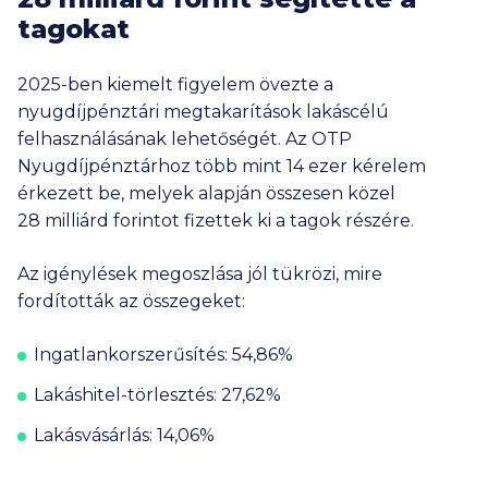
tagokat
2025-ben kiemelt figyelem övezte a
nyugdíjpénztári megtakarítások lakáscélú
felhasználásának lehetőségét. Az OTP
Nyugdíjpénztárhoz több mint
14 ezer
kérelem
érkezett be, melyek alapján összesen közel
28 milliárd
forintot fizettek ki a tagok részére.
Az igénylések megoszlása jól tükrözi, mire
fordították az összegeket:
Ingatlankorszerűsítés:
54,86%
Lakáshitel-törlesztés:
27,62%
Lakásvásárlás:
14,06%