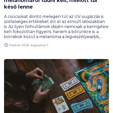
melanómáról tudni kell, mielőtt túl
késő lenne
A csúcsokat döntő melegen túl az UV-sugárzás is
szélsőséges értékeket ért el az elmúlt időszakban
is. Az ilyen hőhullámok idején nemcsak a keringésre
kell fokozottan figyelni, hanem a bőrünkre is: a
bőrrákok közül a melanóma a legveszélyesebb,
rendkívül gyorsan képez áttéteket, és a
frissítve: 2026. augusztus 7.
közhiedelemmel ellentétben nem csak a közvetlen
napfénynek kitett testfelületeken alakulhat ki. Az
OTP Egészségpénztár Fáy Andrea bőrgyógyász
szakorvos segítségével eloszlatja a leggyakoribb
tévhiteket, és bemutatja, mire érdemes figyelni az
önvizsgálat és a szűrés során. A pénztári
megtakarításból akár a rendszeres szűrést is ki
lehet fizetni.