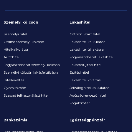
Személyi kölcsön
Lakáshitel
Személyi hitel
Otthon Start hitel
Online személyi kölcsön
Lakáshitel kalkulátor
Hitelkalkulátor
Lakáshitel új lakásra
Autóhitel
Fogyasztóbarát lakáshitel
Fogyasztóbarát személyi kölcsön
Lakásfelújítási hitel
Személyi kölcsön lakásfelújításra
Építési hitel
Hitelkiváltás
Lakáshitel kiváltás
Gyorskölcsön
Jelzáloghitel kalkulátor
Szabad felhasználású hitel
Adósságrendező hitel
Fogalomtár
Bankszámla
Egészségpénztár
Bankszámla kalkulátor
Egészségpénztár kalkulátor