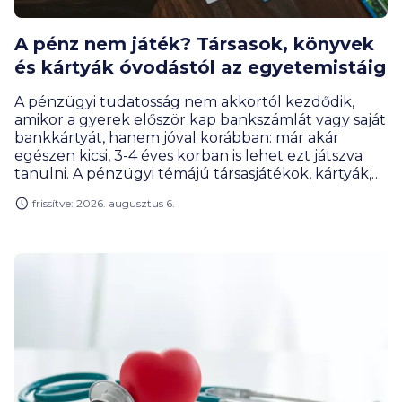
A pénz nem játék? Társasok, könyvek
és kártyák óvodástól az egyetemistáig
A pénzügyi tudatosság nem akkortól kezdődik,
amikor a gyerek először kap bankszámlát vagy saját
bankkártyát, hanem jóval korábban: már akár
egészen kicsi, 3-4 éves korban is lehet ezt játszva
tanulni. A pénzügyi témájú társasjátékok, kártyák,
online megoldások és szerepjátékok úgy tanítanak
frissítve: 2026. augusztus 6.
meg tervezni, mérlegelni, gyűjteni vagy éppen
döntéseket hozni, hogy közben a gyerekek
számára mindez élmény marad, nem tananyag. A
BiztosDöntés.hu gyűjtéséből kiderül, hogy akár az
egyetemisták is találnak olyan játékot, ami segít
nekik meghozni az első nagy pénzügyi
elhatározásukat.