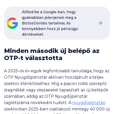
Állítsd be a Google-ban, hogy
gyakrabban jelenjenek meg a
BiztosDöntés tartalmai, és
könnyebben hozz jó pénzügyi
döntéseket.
Minden második új belépő az
OTP-t választotta
A 2025-ös év egyik legfontosabb tanulsága, hogy az
OTP Nyugdíjpénztár aktívan hozzájárult a teljes
szektor élénkítéséhez. Míg a piacon több szereplő
stagnálást vagy visszaesést tapasztalt az új belépők
számában, addig az OTP Nyugdíjpénztár
taglétszáma növekedni tudott. A
nyugdíjpénztári
szektorban 2025-ben csatlakozó mintegy
40 000
új