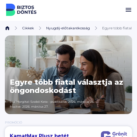
Ugrás a tartalomhoz
Cikkek
Nyugdíj-előtakarékosság
Egyre több fiatal v
Egyre több fiatal választja az
öngondoskodást
Írta:
Hargitai-Szabó Kata
•
publikálva: 2026. március 26.
•
frissítve: 2026. március 27.
PROMÓCIÓ
KamatMax Plusz betét