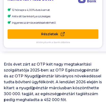
12 hónapra 4,00% éves kamat
Aktivált bankkártya szükséges
Ingyenes számlavezetéssel elérhető
Részletek
átirányítunk a bank oldalára
Erős évet zárt az OTP két nagy megtakarítási
szolgáltatója 2025-ben: az OTP Egészségpénztár
és az OTP Nyugdíjpénztár látványos növekedéssel
tudta bővíteni ügyfélkörét. A lendület 2026 elején is
kitart: a nyugdíjpénztár márciusban köszönthette
300 000. tagját, az egészségpénztári taglétszám
pedig meghaladta a 452 000 főt.