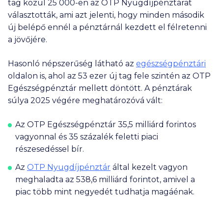
tag közül
25 000
-en az OTP Nyugdíjpénztárat
választották, ami azt jelenti, hogy minden második
új belépő ennél a pénztárnál kezdett el félretenni
a jövőjére.
Hasonló népszerűség látható az
egészségpénztári
oldalon is, ahol az
53 ezer
új tag fele szintén az OTP
Egészségpénztár mellett döntött. A pénztárak
súlya 2025 végére meghatározóvá vált:
Az
OTP Egészségpénztár
35,5 milliárd
forintos
vagyonnal és 35 százalék feletti piaci
részesedéssel bír.
Az
OTP Nyugdíjpénztár
által kezelt vagyon
meghaladta az
538,6 milliárd
forintot, amivel a
piac több mint negyedét tudhatja magáénak.