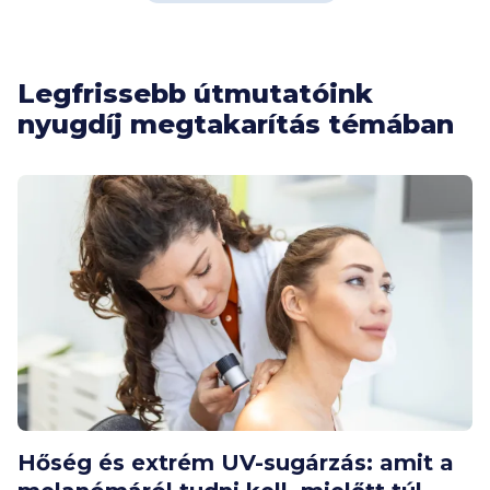
Legfrissebb útmutatóink
nyugdíj megtakarítás témában
Hőség és extrém UV-sugárzás: amit a