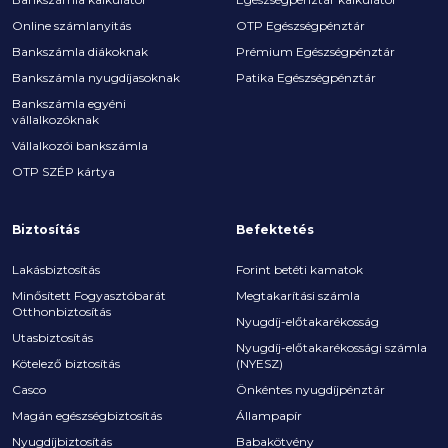
Online számlanyitás
OTP Egészségpénztár
Bankszámla diákoknak
Prémium Egészségpénztár
Bankszámla nyugdíjasoknak
Patika Egészségpénztár
Bankszámla egyéni
vállalkozóknak
Vállalkozói bankszámla
OTP SZÉP kártya
Biztosítás
Befektetés
Lakásbiztosítás
Forint betéti kamatok
Minősített Fogyasztóbarát
Megtakarítási számla
Otthonbiztosítás
Nyugdíj-előtakarékosság
Utasbiztosítás
Nyugdíj-előtakarékossági számla
Kötelező biztosítás
(NYESZ)
Casco
Önkéntes nyugdíjpénztár
Magán egészségbiztosítás
Állampapír
Nyugdíjbiztosítás
Babakötvény