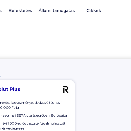
s
Befektetés
Állami támogatás
Cikkek
Ó
lut Plus
mentes kedvezményes devizaváltás havi
50 000 Ft-ig
r azonnali SEPA utalás euróban, Európába
r évi
1 000
eurós visszatérítés elmulasztott
mények jegyeire