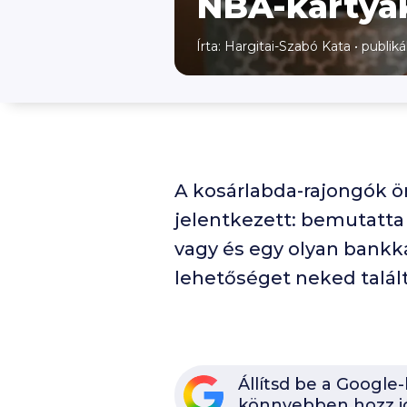
NBA-kártyá
Írta:
Hargitai-Szabó Kata
•
publiká
A kosárlabda-rajongók ö
jelentkezett: bemutatta 
vagy és egy olyan bankká
lehetőséget neked talált
Állítsd be a Google
könnyebben hozz j