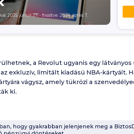
k
lva: 2025. június 27.
•
frissítve: 2026. április 7.
rülhetnek, a Revolut ugyanis egy látványos
az exkluzív, limitált kiadású NBA-kártyáit. 
rtyára vágysz, amely tükrözi a szenvedélyed
ák ki.
-ban, hogy gyakrabban jelenjenek meg a BiztosD
ó pénzügyi döntéseket.