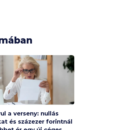
émában
ul a verseny: nullás
kat és százezer forintnál
öbbet ér egy új céges