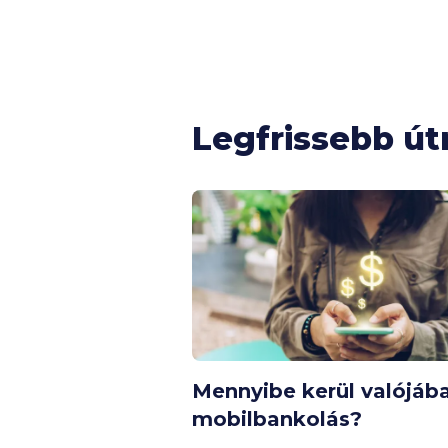
Legfrissebb ú
Mennyibe kerül valójáb
mobilbankolás?