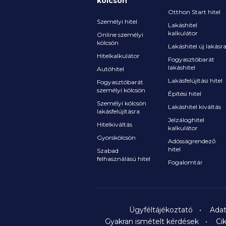
kölcsön
Otthon Start hitel
Személyi hitel
Lakáshitel
kalkulátor
Online személyi
kölcsön
Lakáshitel új lakásr
Hitelkalkulátor
Fogyasztóbarát
lakáshitel
Autóhitel
Lakásfelújítási hitel
Fogyasztóbarát
személyi kölcsön
Építési hitel
Személyi kölcsön
Lakáshitel kiváltás
lakásfelújításra
Jelzáloghitel
Hitelkiváltás
kalkulátor
Gyorskölcsön
Adósságrendező
hitel
Szabad
felhasználású hitel
Fogalomtár
Ügyféltájékoztató
Adat
Gyakran ismételt kérdések
Ci