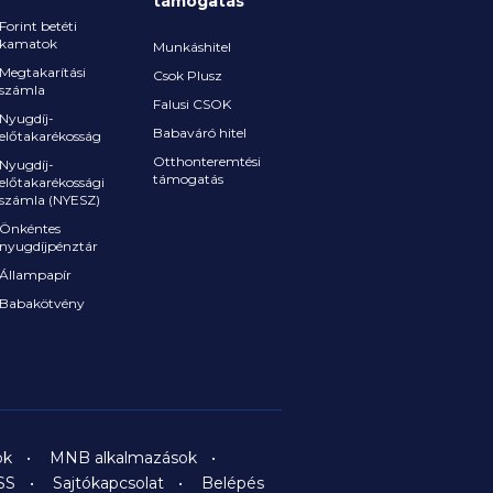
támogatás
Forint betéti
kamatok
Munkáshitel
Megtakarítási
Csok Plusz
számla
Falusi CSOK
Nyugdíj-
Babaváró hitel
előtakarékosság
Otthonteremtési
Nyugdíj-
támogatás
előtakarékossági
számla (NYESZ)
Önkéntes
nyugdíjpénztár
Állampapír
Babakötvény
ok
MNB alkalmazások
SS
Sajtókapcsolat
Belépés