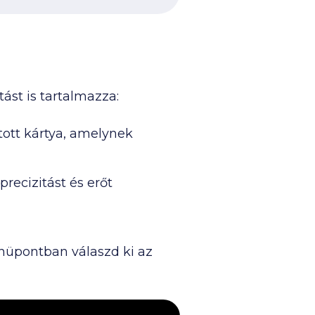
ást is tartalmazza:
átott kártya, amelynek
recizitást és erőt
nüpontban válaszd ki az