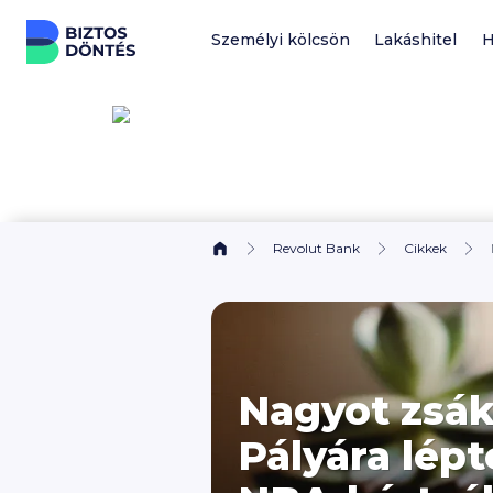
Ugrás a tartalomhoz
Személyi kölcsön
Lakáshitel
H
Revolut Bank
Cikkek
Nagyot zsák
Pályára lépt