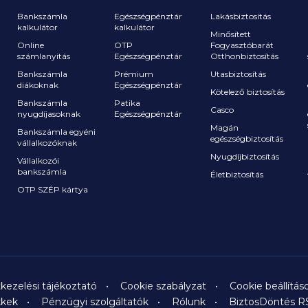
Bankszámla
Egészségpénztár
Lakásbiztosítás
kalkulátor
kalkulátor
Minősített
Online
OTP
Fogyasztóbarát
számlanyitás
Egészségpénztár
Otthonbiztosítás
a
Bankszámla
Prémium
Utasbiztosítás
diákoknak
Egészségpénztár
Kötelező biztosítás
Bankszámla
Patika
Casco
nyugdíjasoknak
Egészségpénztár
Magán
Bankszámla egyéni
egészségbiztosítás
vállalkozóknak
Nyugdíjbiztosítás
Vállalkozói
bankszámla
Életbiztosítás
OTP SZÉP kártya
kezelési tájékoztató
Cookie szabályzat
Cookie beállítás
kkek
Pénzügyi szolgáltatók
Rólunk
BiztosDöntés R