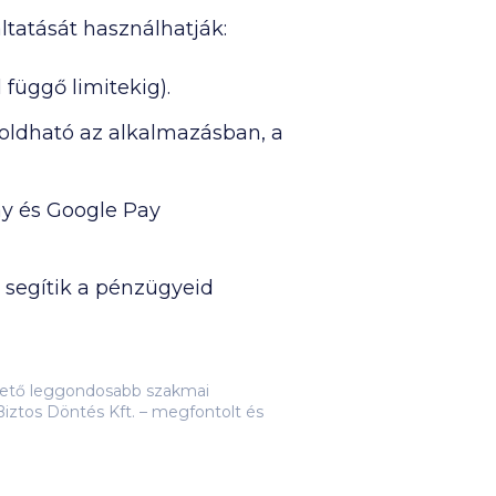
tatását használhatják:
függő limitekig).
oldható az alkalmazásban, a
ay és Google Pay
 segítik a pénzügyeid
lehető leggondosabb szakmai
iztos Döntés Kft. – megfontolt és