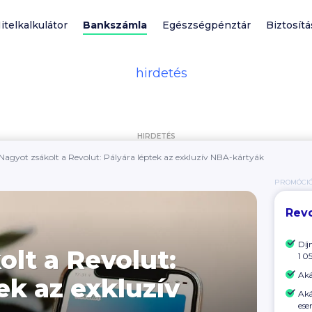
itelkalkulátor
Bankszámla
Egészségpénztár
Biztosítá
HIRDETÉS
Nagyot zsákolt a Revolut: Pályára léptek az exkluzív NBA-kártyák
PROMÓCI
Revo
Díj
olt a Revolut:
1 0
Aká
ek az exkluzív
Aká
ese