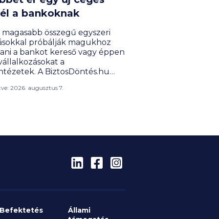
él a bankoknak
 magasabb összegű egyszeri
rásokkal próbálják magukhoz
tani a bankot kereső vagy éppen
vállalkozásokat a
ntézetek. A BiztosDöntés.hu
ése szerint a céges ügyfelek
ítve: 2026. augusztus 7.
avezetéséért folyó harcban a
ított vagy akár nullás havi díjak
talási költségek is nagy
rőt jelentenek. A versenybe
t beszálltak a fintech
ltatók.
Befektetés
Állami