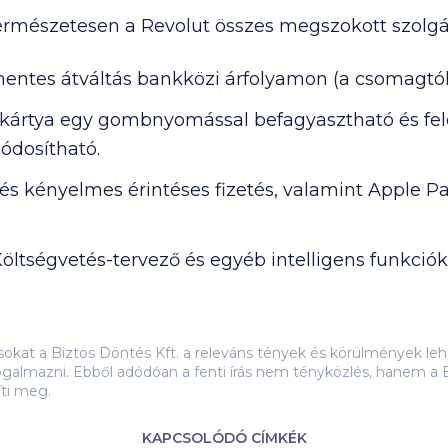
ermészetesen a Revolut összes megszokott szolgál
entes átváltás bankközi árfolyamon (a csomagtól 
kártya egy gombnyomással befagyasztható és fel
ódosítható.
és kényelmes érintéses fizetés, valamint Apple P
öltségvetés-tervező és egyéb intelligens funkciók
ásokat a Biztos Döntés Kft. a releváns tények és körülmények 
galmazni. Ebből adódóan a fenti írás nem tényközlés, hanem a B
íti meg.
KAPCSOLÓDÓ CÍMKÉK