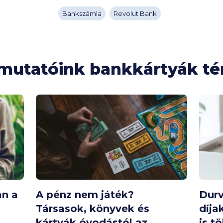
Bankszámla
Revolut Bank
tmutatóink bankkártyák t
an a
A pénz nem játék?
Durv
Társasok, könyvek és
díja
kártyák óvodástól az
is t