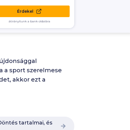
Érdekel
átirányítunk a bank oldalára
 újdonsággal
Ha a sport szerelmese
et, akkor ezt a
öntés tartalmai, és