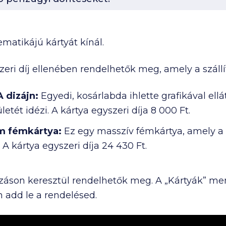
matikájú kártyát kínál.
ri díj ellenében rendelhetők meg, amely a szállít
 dizájn:
Egyedi, kosárlabda ihlette grafikával ell
letét idézi. A kártya egyszeri díja
8 000 Ft
.
m fémkártya:
Ez
egy masszív fémkártya, amely a p
. A kártya egyszeri díja
24 430 Ft
.
azáson keresztül rendelhetők meg. A „Kártyák” me
 add le a rendelésed.