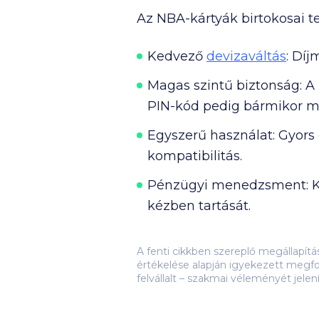
Az NBA-kártyák birtokosai t
Kedvező
devizaváltás
:
Díjm
Magas szintű biztonság:
A 
PIN-kód pedig bármikor m
Egyszerű használat:
Gyors 
kompatibilitás.
Pénzügyi menedzsment:
K
kézben tartását.
A fenti cikkben szereplő megállapít
értékelése alapján igyekezett megfo
felvállalt – szakmai véleményét jelen