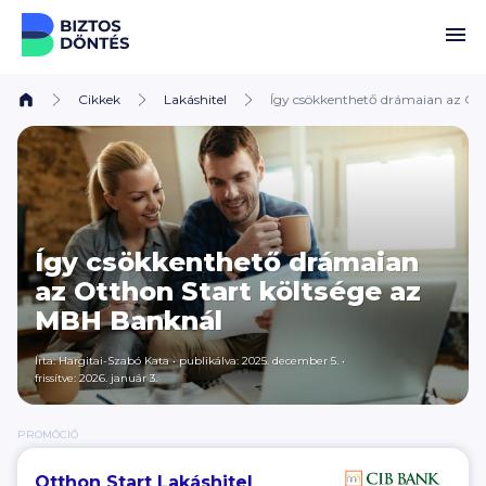
Ugrás a tartalomhoz
Cikkek
Lakáshitel
Így csökkenthető drámaian az Ot
Így csökkenthető drámaian
az Otthon Start költsége az
MBH Banknál
Írta:
Hargitai-Szabó Kata
•
publikálva: 2025. december 5.
•
frissítve: 2026. január 3.
PROMÓCIÓ
Otthon Start Lakáshitel