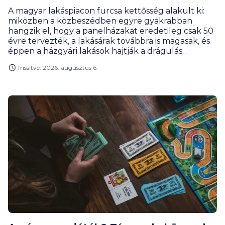
A magyar lakáspiacon furcsa kettősség alakult ki:
miközben a közbeszédben egyre gyakrabban
hangzik el, hogy a panelházakat eredetileg csak 50
évre tervezték, a lakásárak továbbra is magasak, és
éppen a házgyári lakások hajtják a drágulás
motorját. Rengeteg vevőnek továbbra is ezek
frissítve: 2026. augusztus 6.
jelentik a leginkább elérhető városi lakásformát.
Miért olyan népszerűek ezek a lakások, és kinek éri
meg a panel? Hogyan alakult a lakáspiac, az árak és
mik a legérdekesebb panelrekordok?