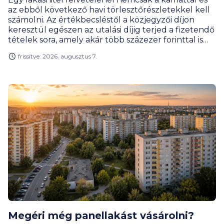
az ebből következő havi törlesztőrészletekkel kell
számolni. Az értékbecsléstől a közjegyzői díjon
keresztül egészen az utalási díjig terjed a fizetendő
tételek sora, amely akár több százezer forinttal is
megemelheti a hitelfelvétel teljes költségét. Milyen
frissítve: 2026. augusztus 7.
díjakra érdemes előre felkészülnöd, és melyeket
engedhetik el a bankok?
Megéri még panellakást vásárolni?