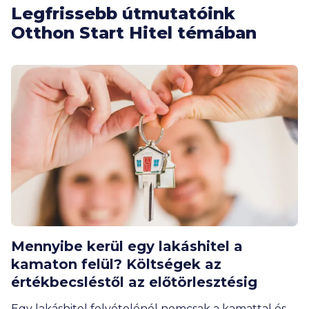
Legfrissebb útmutatóink
Otthon Start Hitel témában
Mennyibe kerül egy lakáshitel a
kamaton felül? Költségek az
értékbecsléstől az előtörlesztésig
Egy lakáshitel felvételénél nemcsak a kamattal és