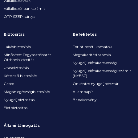
vállalkozóknak
Vállalkozói bankszámla
OTP SZÉP kártya
Biztosítás
Befektetés
Lakásbiztosítás
Forint betéti kamatok
Minősített Fogyasztóbarát
Megtakarítási számla
Otthonbiztosítás
Nyugdíj-előtakarékosság
Utasbiztosítás
Nyugdíj-előtakarékossági számla
Kötelező biztosítás
(NYESZ)
Casco
Önkéntes nyugdíjpénztár
Magán egészségbiztosítás
Állampapír
Nyugdíjbiztosítás
Babakötvény
Életbiztosítás
Állami támogatás
Munkáshitel