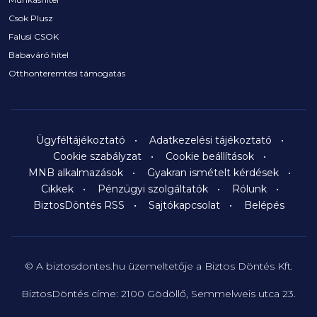
Csok Plusz
Falusi CSOK
Babaváró hitel
Otthonteremtési támogatás
Ügyféltájékoztató
Adatkezelési tájékoztató
Cookie szabályzat
Cookie beállítások
MNB alkalmazások
Gyakran ismételt kérdések
Cikkek
Pénzügyi szolgáltatók
Rólunk
BiztosDöntés RSS
Sajtókapcsolat
Belépés
© A biztosdontes.hu üzemeltetője a Biztos Döntés Kft.
BiztosDöntés címe: 2100 Gödöllő, Semmelweis utca 23.