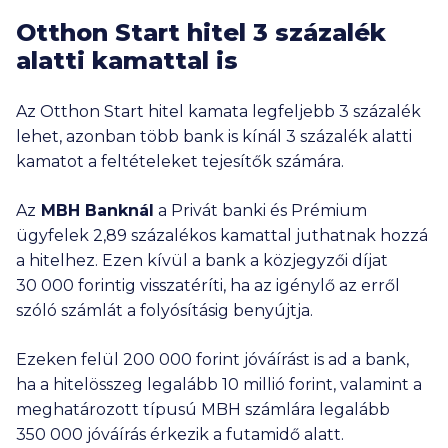
Otthon Start hitel 3 százalék
alatti kamattal is
Az Otthon Start hitel kamata legfeljebb 3 százalék
lehet, azonban több bank is kínál 3 százalék alatti
kamatot a feltételeket tejesítők számára.
Az
MBH Banknál
a Privát banki és Prémium
ügyfelek 2,89 százalékos kamattal juthatnak hozzá
a hitelhez. Ezen kívül a bank a közjegyzői díjat
30 000
forintig visszatéríti, ha az igénylő az erről
szóló számlát a folyósításig benyújtja.
Ezeken felül
200 000
forint jóváírást is ad a bank,
ha a hitelösszeg legalább
10 millió
forint, valamint a
meghatározott típusú MBH számlára legalább
350 000
jóváírás érkezik a futamidő alatt.