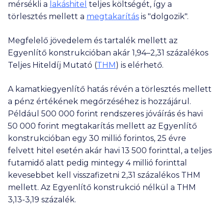
mérsékli a
lakáshitel
teljes költségét, így a
törlesztés mellett a
megtakarítás
is "dolgozik".
Megfelelő jövedelem és tartalék mellett az
Egyenlítő konstrukcióban akár 1,94–2,31 százalékos
Teljes Hiteldíj Mutató (
THM
) is elérhető.
A kamatkiegyenlítő hatás révén a törlesztés mellett
a pénz értékének megőrzéséhez is hozzájárul.
Például
500 000
forint rendszeres jóváírás és havi
50 000
forint megtakarítás mellett az Egyenlítő
konstrukcióban egy
30 millió
forintos, 25 évre
felvett hitel esetén akár havi
13 500
forinttal, a teljes
futamidő alatt pedig mintegy
4 millió
forinttal
kevesebbet kell visszafizetni 2,31 százalékos THM
mellett. Az Egyenlítő konstrukció nélkül a THM
3,13-3,19 százalék.