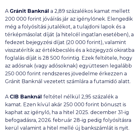
A
Gránit Banknál
a 2,89 százalékos kamat mellett
200 000
forint jóváírás jár az igénylőnek. Elengedik
még a folyósítási jutalékot, a tulajdoni lapok és a
térképmásolat díját (a hitelcél ingatlan esetében), a
fedezet bejegyzési díjat (
20 000
forint), valamint
visszatérítik az értékbecslés és a közjegyzői okiratba
foglalás díját is
28 500
forintig. Ezek feltétele, hogy
az adósnak (vagy adósoknak) együttesen legalább
250 000
forint rendszeres jövedelme érkezzen a
Gránit Banknál vezetett számlára a futamidő alatt.
A
CIB Banknál
feltétel nélkül 2,95 százalék a
kamat. Ezen kívül akár
250 000
forint bónuszt is
kaphat az igénylő, ha a hitel 2025. december 31-ig
befogadásra, 2026. február 28-ig pedig folyósításra
kerül valamint a hitel mellé új bankszámlát is nyit.