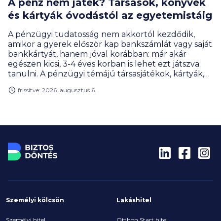
A pénz nem játék? Társasok, könyvek
és kártyák óvodástól az egyetemistáig
A pénzügyi tudatosság nem akkortól kezdődik,
amikor a gyerek először kap bankszámlát vagy saját
bankkártyát, hanem jóval korábban: már akár
egészen kicsi, 3-4 éves korban is lehet ezt játszva
tanulni. A pénzügyi témájú társasjátékok, kártyák,
online megoldások és szerepjátékok úgy tanítanak
frissítve: 2026. augusztus 6.
meg tervezni, mérlegelni, gyűjteni vagy éppen
döntéseket hozni, hogy közben a gyerekek
számára mindez élmény marad, nem tananyag. A
BiztosDöntés.hu gyűjtéséből kiderül, hogy akár az
egyetemisták is találnak olyan játékot, ami segít
nekik meghozni az első nagy pénzügyi
elhatározásukat.
Személyi kölcsön
Lakáshitel
Személyi hitel
Otthon Start hitel