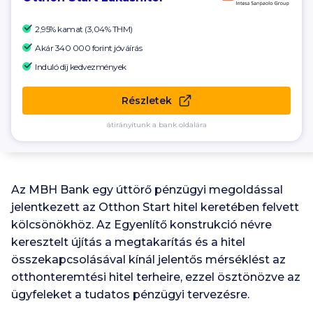
2,95% kamat (3,04% THM)
Akár 340 000
forint jóváírás
Induló díj kedvezmények
Részletek
átirányítunk a bank oldalára
Az MBH Bank egy úttörő pénzügyi megoldással
jelentkezett az Otthon Start hitel keretében felvett
kölcsönökhöz. Az Egyenlítő konstrukció névre
keresztelt újítás a megtakarítás és a hitel
összekapcsolásával kínál jelentős mérséklést az
otthonteremtési hitel terheire, ezzel ösztönözve az
ügyfeleket a tudatos pénzügyi tervezésre.