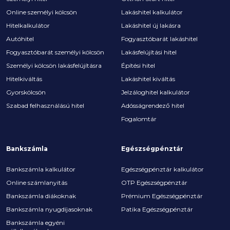
Online személyi kölcsön
Lakáshitel kalkulátor
Hitelkalkulátor
Lakáshitel új lakásra
Autóhitel
Fogyasztóbarát lakáshitel
Fogyasztóbarát személyi kölcsön
Lakásfelújítási hitel
Személyi kölcsön lakásfelújításra
Építési hitel
Hitelkiváltás
Lakáshitel kiváltás
Gyorskölcsön
Jelzáloghitel kalkulátor
Szabad felhasználású hitel
Adósságrendező hitel
Fogalomtár
Bankszámla
Egészségpénztár
Bankszámla kalkulátor
Egészségpénztár kalkulátor
Online számlanyitás
OTP Egészségpénztár
Bankszámla diákoknak
Prémium Egészségpénztár
Bankszámla nyugdíjasoknak
Patika Egészségpénztár
Bankszámla egyéni