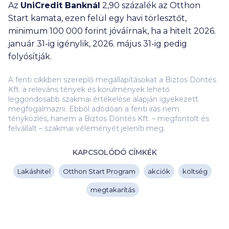
Az
UniCredit Banknál
2,90 százalék az Otthon
Start kamata, ezen felül egy havi törlesztőt,
minimum
100 000
forint jóváírnak, ha a hitelt 2026.
január 31-ig igénylik, 2026. május 31-ig pedig
folyósítják.
A fenti cikkben szereplő megállapításokat a Biztos Döntés
Kft. a releváns tények és körülmények lehető
leggondosabb szakmai értékelése alapján igyekezett
megfogalmazni. Ebből adódóan a fenti írás nem
tényközlés, hanem a Biztos Döntés Kft. – megfontolt és
felvállalt – szakmai véleményét jeleníti meg.
KAPCSOLÓDÓ CÍMKÉK
Lakáshitel
Otthon Start Program
akciók
költség
megtakarítás