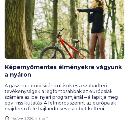
Képernyőmentes élményekre vágyunk
a nyáron
A gasztronómiai kirándulások és a szabadtéri
tevékenységek a legfontosabbak az európaiak
számára az idei nyári programjánál – állapítja meg
egy friss kutatás. A felmérés szerint az európaiak
majdnem fele hajlandó kevesebbet költeni
technológiára és streaming-szolgáltatásokra annak
frissítve: 2026. május 11.
érdekében, hogy több személyes élményre jusson
pénze.