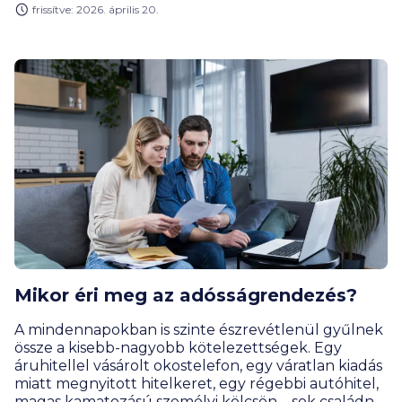
frissítve: 2026. április 20.
Ilyenkor merül fel a kérdés: érdemes-e fogászati
beavatkozáshoz hitelt igényelni, vagy van jobb
megoldás?
Mikor éri meg az adósságrendezés?
A mindennapokban is szinte észrevétlenül gyűlnek
össze a kisebb-nagyobb kötelezettségek. Egy
áruhitellel vásárolt okostelefon, egy váratlan kiadás
miatt megnyitott hitelkeret, egy régebbi autóhitel,
magas kamatozású személyi kölcsön – sok családnál