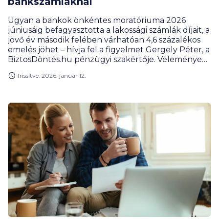
bankszámláknál
Ugyan a bankok önkéntes moratóriuma 2026
júniusáig befagyasztotta a lakossági számlák díjait, a
jövő év második felében várhatóan 4,6 százalékos
emelés jöhet – hívja fel a figyelmet Gergely Péter, a
BiztosDöntés.hu pénzügyi szakértője. Véleménye
szerint közben rengeteg ügyfél drágább
frissítve: 2026. január 12.
számlacsomagban ragadt, így most is érdemes
átnézni a januárban érkező díjértesítőket. Az
alapszámla minimálbérhez kötött, maximális havi
díja is emelkedik jövőre.