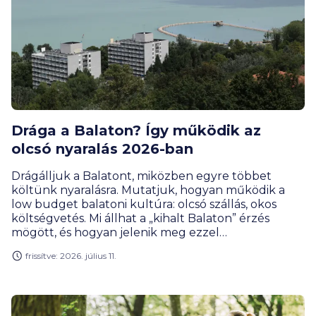
Drága a Balaton? Így működik az
olcsó nyaralás 2026-ban
Drágálljuk a Balatont, miközben egyre többet
költünk nyaralásra. Mutatjuk, hogyan működik a
low budget balatoni kultúra: olcsó szállás, okos
költségvetés. Mi állhat a „kihalt Balaton” érzés
mögött, és hogyan jelenik meg ezzel
párhuzamosan egy tudatos, low budget balatoni
frissítve: 2026. július 11.
kultúra? Nem kell lemondani a nyaralásról akkor
sem, ha a klasszikus balatoni élmény nem fér bele a
költségvetésbe.