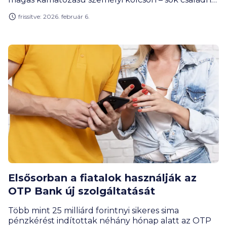
halmozódhatnak fel különböző lejáratú és
frissítve: 2026. február 6.
kamatozású tartozások. Az öt-hat különböző helyre
történő utalgatás nemcsak adminisztratív teher,
hanem komoly pénzügyi veszteség forrása is lehet
Elsősorban a fiatalok használják az
OTP Bank új szolgáltatását
Több mint 25 milliárd forintnyi sikeres sima
pénzkérést indítottak néhány hónap alatt az OTP