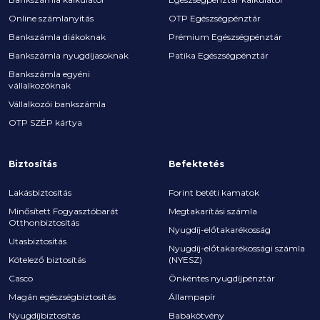
Online számlanyitás
OTP Egészségpénztár
Bankszámla diákoknak
Prémium Egészségpénztár
Bankszámla nyugdíjasoknak
Patika Egészségpénztár
Bankszámla egyéni
vállalkozóknak
Vállalkozói bankszámla
OTP SZÉP kártya
Biztosítás
Befektetés
Lakásbiztosítás
Forint betéti kamatok
Minősített Fogyasztóbarát
Megtakarítási számla
Otthonbiztosítás
Nyugdíj-előtakarékosság
Utasbiztosítás
Nyugdíj-előtakarékossági számla
Kötelező biztosítás
(NYESZ)
Casco
Önkéntes nyugdíjpénztár
Magán egészségbiztosítás
Állampapír
Nyugdíjbiztosítás
Babakötvény