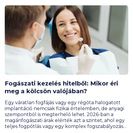
Fogászati kezelés hitelből: Mikor éri
meg a kölcsön valójában?
Egy váratlan fogfájás vagy egy régóta halogatott
implantáció nemcsak fizikai értelemben, de anyagi
szempontból is megterhelő lehet. 2026-ban a
magánfogászati árak elérték azt a szintet, ahol egy
teljes fogpótlás vagy egy komplex fogszabályozás
költsége már vetekszik egy használt autó árával.