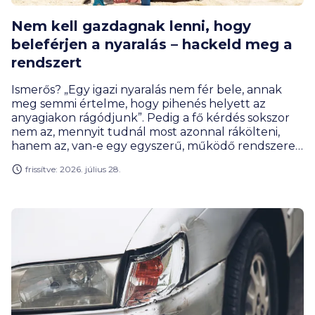
Nem kell gazdagnak lenni, hogy
beleférjen a nyaralás – hackeld meg a
rendszert
Ismerős? „Egy igazi nyaralás nem fér bele, annak
meg semmi értelme, hogy pihenés helyett az
anyagiakon rágódjunk”. Pedig a fő kérdés sokszor
nem az, mennyit tudnál most azonnal rákölteni,
hanem az, van-e egy egyszerű, működő rendszered
rá: előre gondolkodsz, széthúzod időben a
frissítve: 2026. július 28.
fizetnivalókat, pár okos nyaralás-hackkel faragsz a
költségeken és elkerülöd a pénznyelő buktatókat.
A cikk végére lehet, hogy neked sem kell
lemondani az idei, vagy a következő évek
kiruccanásairól.