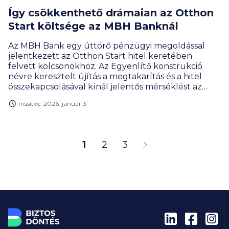
Így csökkenthető drámaian az Otthon
Start költsége az MBH Banknál
Az MBH Bank egy úttörő pénzügyi megoldással
jelentkezett az Otthon Start hitel keretében
felvett kölcsönökhöz. Az Egyenlítő konstrukció
névre keresztelt újítás a megtakarítás és a hitel
összekapcsolásával kínál jelentős mérséklést az
otthonteremtési hitel terheire, ezzel ösztönözve az
frissítve: 2026. január 3.
ügyfeleket a tudatos pénzügyi tervezésre.
1
2
3