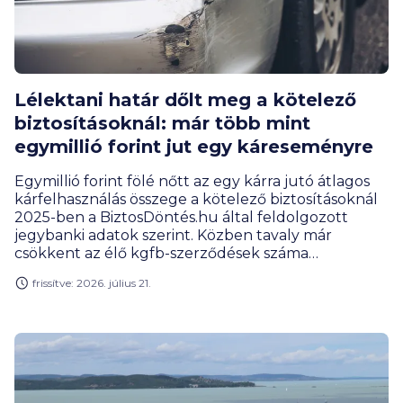
Lélektani határ dőlt meg a kötelező
biztosításoknál: már több mint
egymillió forint jut egy káreseményre
Egymillió forint fölé nőtt az egy kárra jutó átlagos
kárfelhasználás összege a kötelező biztosításoknál
2025-ben a BiztosDöntés.hu által feldolgozott
jegybanki adatok szerint. Közben tavaly már
csökkent az élő kgfb-szerződések száma
Magyarországon, amely részben a személyautóknál
frissítve: 2026. július 21.
látható visszaeséssel magyarázható.