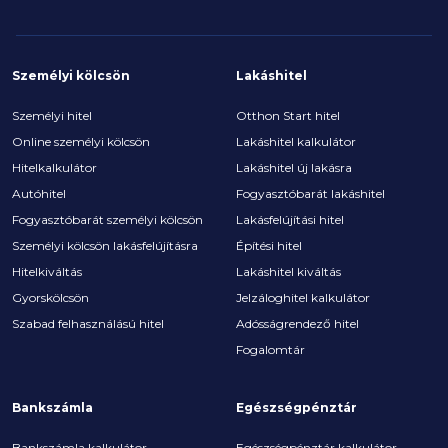
Személyi kölcsön
Lakáshitel
Személyi hitel
Otthon Start hitel
Online személyi kölcsön
Lakáshitel kalkulátor
Hitelkalkulátor
Lakáshitel új lakásra
Autóhitel
Fogyasztóbarát lakáshitel
Fogyasztóbarát személyi kölcsön
Lakásfelújítási hitel
Személyi kölcsön lakásfelújításra
Építési hitel
Hitelkiváltás
Lakáshitel kiváltás
Gyorskölcsön
Jelzáloghitel kalkulátor
Szabad felhasználású hitel
Adósságrendező hitel
Fogalomtár
Bankszámla
Egészségpénztár
Bankszámla kalkulátor
Egészségpénztár kalkulátor