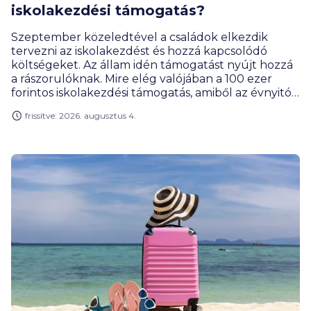
iskolakezdési támogatás?
Szeptember közeledtével a családok elkezdik
tervezni az iskolakezdést és hozzá kapcsolódó
költségeket. Az állam idén támogatást nyújt hozzá
a rászorulóknak. Mire elég valójában a 100 ezer
forintos iskolakezdési támogatás, amiből az évnyitó
előtt 50 ezret kapnak meg a jogosultak? Az
frissítve: 2026. augusztus 4.
iskolakezdés ugyanis nem csak a füzetekről és
tolltartókról szól, hanem egy jóval szélesebb kiadási
csomagról: a tanszerek mellett ruházkodás, cipő,
közlekedés, étkezés, különórák és számos kisebb,
de együtt már jelentős tétel is megjelenik a családi
büdzsében.