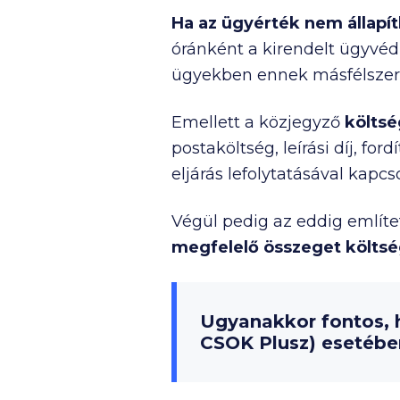
Ha az ügyérték nem állapí
óránként a kirendelt ügyvéd
ügyekben ennek másfélszeres
Emellett a közjegyző
költsé
postaköltség, leírási díj, fo
eljárás lefolytatásával kapc
Végül pedig az eddig említe
megfelelő összeget költsé
Ugyanakkor fontos, h
CSOK Plusz) esetében 