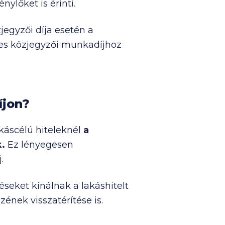
nylőket is érinti.
jegyzői díja esetén a
yes közjegyzői munkadíjhoz
íjon?
akáscélú hiteleknél
a
k.
Ez lényegesen
.
seket kínálnak a lakáshitelt
zének visszatérítése is.