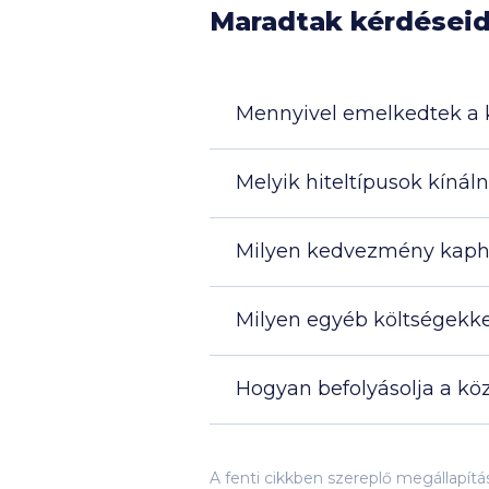
Maradtak kérdései
Mennyivel emelkedtek a k
Melyik hiteltípusok kínál
Milyen kedvezmény kaphat
Milyen egyéb költségekkel
Hogyan befolyásolja a köz
A fenti cikkben szereplő megállapít