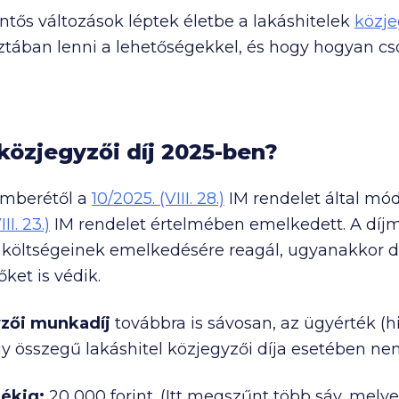
entős változások léptek életbe a lakáshitelek
közje
ztában lenni a lehetőségekkel, és hogy hogyan c
közjegyzői díj 2025-ben?
emberétől a
10/2025. (VIII. 28.)
IM rendelet által mód
II. 23.)
IM rendelet értelmében emelkedett. A díjm
költségeinek emelkedésére reagál, ugyanakkor de
ket is védik.
zői munkadíj
továbbra is sávosan, az ügyérték (h
 összegű lakáshitel közjegyzői díja esetében ne
tékig:
20 000
forint. (Itt megszűnt több sáv, melye