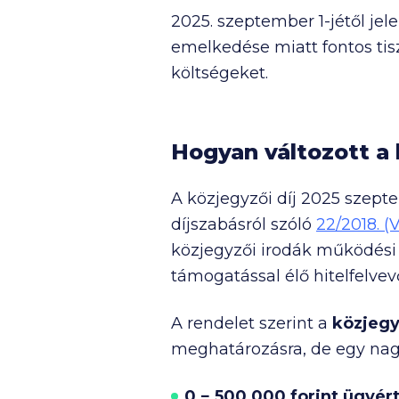
2025. szeptember 1-jétől jel
emelkedése miatt fontos tis
költségeket.
Hogyan változott a 
A közjegyzői díj 2025 szept
díjszabásról szóló
22/2018. (VI
közjegyzői irodák működési 
támogatással élő hitelfelvevő
A rendelet szerint a
közjegy
meghatározásra, de egy nagy
0 −
500 000
forint ügyér