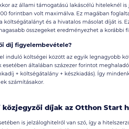
or az állami támogatású lakáscélú hiteleknél is 
500
forintban volt maximálva. Ez magában foglalta
 a költségátalányt és a hivatalos másolat díját is. E
 magasabb összegeket eredményezhet a korábbi 
ői díj figyelembevétele?
tel induló költségei között az egyik legnagyobb köt
ek esetében általában százezer forintot meghaladó
unkadíj + költségátalány + készkiadás). Így minde
ének számításakor.
 közjegyzői díjak az Otthon Start h
etében is jelzáloghitelről van szó, így a hitelsze