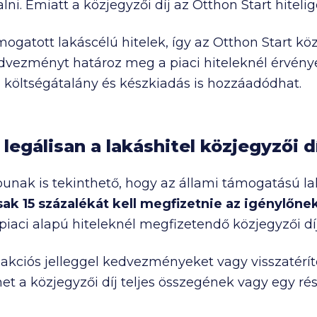
lni. Emiatt a közjegyzői díj az Otthon Start hiteligé
gatott lakáscélú hitelek, így az Otthon Start köz
edvezményt határoz meg a piaci hiteleknél érvén
költségátalány és készkiadás is hozzáadódhat.
legálisan a lakáshitel közjegyzői d
apunak is tekinthető, hogy az állami támogatású l
k 15 százalékát kell megfizetnie az igénylőne
iaci alapú hiteleknél megfizetendő közjegyzői díj
akciós jelleggel kedvezményeket vagy visszatéríté
et a közjegyzői díj teljes összegének vagy egy rés