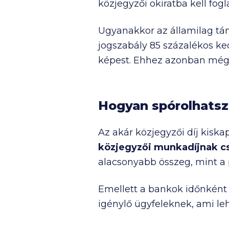
közjegyzői okiratba kell fogla
Ugyanakkor az államilag támo
jogszabály 85 százalékos k
képest. Ehhez azonban még 
Hogyan spórolhatsz 
Az akár közjegyzői díj kisk
közjegyzői munkadíjnak csa
alacsonyabb összeg, mint a p
Emellett a bankok időnként 
igénylő ügyfeleknek, ami leh