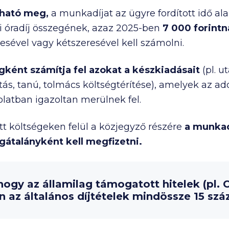
tható meg,
a munkadíjat az ügyre fordított idő al
i óradíj összegének, azaz 2025-ben
7 000
forintn
ével vagy kétszeresével kell számolni.
gként számítja fel azokat a készkiadásait
(pl. ut
rdítás, tanú, tolmács költségtérítése), amelyek az 
solatban igazoltan merülnek fel.
tt költségeken felül a közjegyző részére
a munkad
gátalányként kell megfizetni.
ogy az államilag támogatott hitelek (pl. 
az általános díjtételek mindössze 15 száza