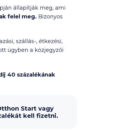
apján állapítják meg, ami
ak felel meg.
Bizonyos
azási, szállás-, étkezési,
adott ügyben a közjegyzői
íj 40 százalékának
Otthon Start vagy
lékát kell fizetni.