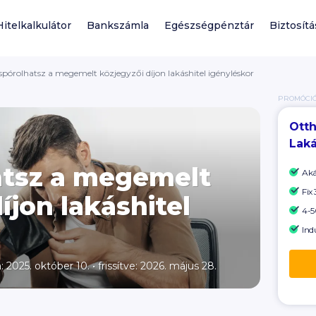
Hitelkalkulátor
Bankszámla
Egészségpénztár
Biztosítá
 spórolhatsz a megemelt közjegyzői díjon lakáshitel igényléskor
PROMÓCI
Otth
Laká
atsz a megemelt
Ak
Fix
íjon lakáshitel
4-50
Ind
a: 2025. október 10.
•
frissítve: 2026. május 28.