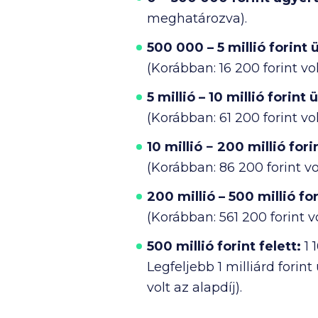
meghatározva).
500 000
–
5 millió
forint 
(Korábban:
16 200
forint vol
5 millió
–
10 millió
forint 
(Korábban:
61 200
forint vol
10 millió
−
200 millió
fori
(Korábban:
86 200
forint vo
200 millió
–
500 millió
for
(Korábban:
561 200
forint vo
500 millió
forint felett:
1 
Legfeljebb
1 milliárd
forint
volt az alapdíj).