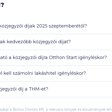
d?
özjegyzői díjak 2025 szeptemberétől?
nak kedvezőbb közjegyzői díjat?
ó a közjegyzői díjra Otthon Start igényléskor?
 kell számolni lakáshitel igényléskor?
jegyzői díj a THM-et?
lakásbiztosítás
THM
ásokat a Biztos Döntés Kft. a releváns tények és körülmények 