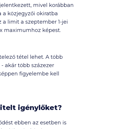
jelentkezett, mivel korábban
 a közjegyzői okiratba
z a limit a szeptember 1-jei
fix maximumhoz képest.
elező tétel lehet. A több
 - akár több százezer
nképpen figyelembe kell
itelt igénylőket?
rződést ebben az esetben is