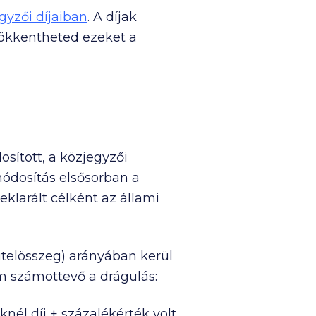
gyzői díjaiban
. A díjak
sökkentheted ezeket a
osított, a közjegyzői
ódosítás elsősorban a
klarált célként az állami
itelösszeg) arányában kerül
m számottevő a drágulás:
knél díj + százalékérték volt