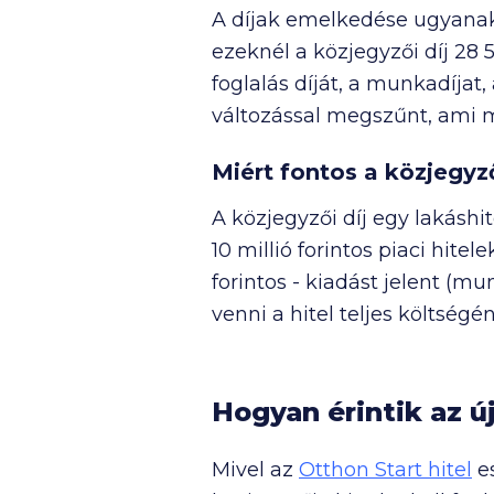
A díjak emelkedése ugyanakk
ezeknél a közjegyzői díj
28 
foglalás díját, a munkadíjat,
változással megszűnt, ami
Miért fontos a közjegyz
A közjegyzői díj egy lakáshi
10 millió
forintos piaci hitel
forintos - kiadást jelent (m
venni a hitel teljes költség
Hogyan érintik az új
Mivel az
Otthon Start hitel
es