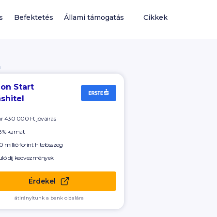
s
Befektetés
Állami támogatás
Cikkek
Ó
on Start
shitel
ár
430 000 Ft
jóváírás
 3% kamat
 millió forint hitelösszeg
uló díj kedvezmények
Érdekel
átirányítunk a bank oldalára