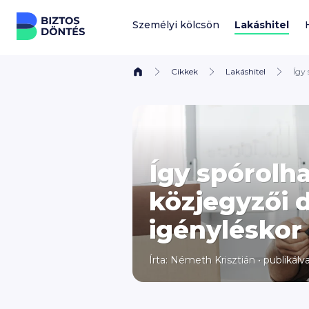
Ugrás a tartalomhoz
Személyi kölcsön
Lakáshitel
Cikkek
Lakáshitel
Így
Így spórolh
közjegyzői d
igényléskor
Írta:
Németh Krisztián
•
publikálv