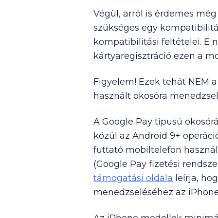
Végül, arról is érdemes még 
szükséges egy kompatibilitá
kompatibilitási feltételei. 
kártyaregisztráció ezen a m
Figyelem! Ezek tehát NEM a 
használt okosóra menedzselé
A Google Pay típusú okosórá
közül az Android 9+ operáció
futtató mobiltelefon haszná
(Google Pay fizetési rendsze
támogatási oldala
leírja, ho
menedzseléséhez az iPhone