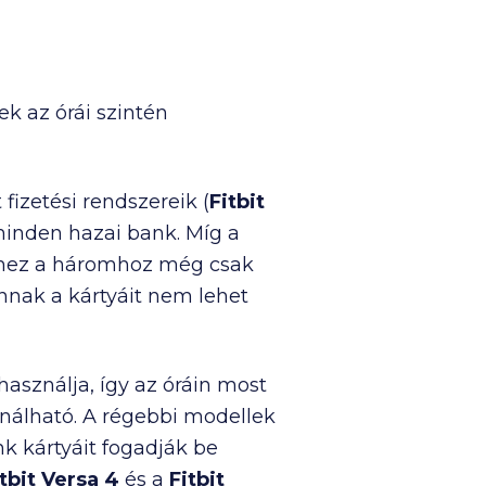
k az órái szintén
fizetési rendszereik (
Fitbit
minden hazai bank. Míg a
ehhez a háromhoz még csak
nnak a kártyáit nem lehet
asználja, így az óráin most
nálható. A régebbi modellek
k kártyáit fogadják be
itbit Versa 4
és a
Fitbit