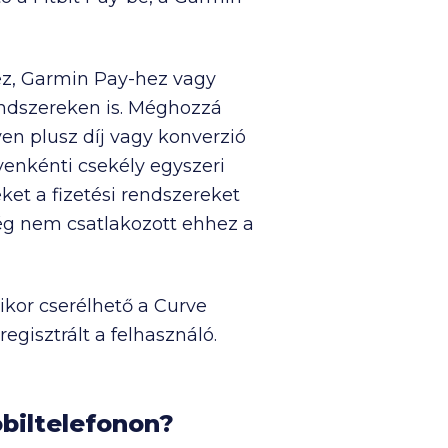
ez, Garmin Pay-hez vagy
endszereken is. Méghozzá
en plusz díj vagy konverzió
venkénti csekély egyszeri
eket a fizetési rendszereket
ég nem csatlakozott ehhez a
ikor cserélhető a Curve
gisztrált a felhasználó.
obiltelefonon?