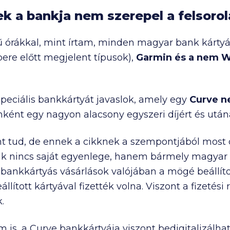
ek a bankja nem szerepel a felsoro
ű órákkal, mint írtam, minden magyar bank kártyá
ere előtt megjelent típusok),
Garmin és a nem W
eciális bankkártyát javaslok, amely egy
Curve n
nként egy nagyon alacsony egyszeri díjért és után
t tud, de ennek a cikknek a szempontjából most 
k nincs saját egyenlege, hanem bármely magyar b
bankkártyás vásárlások valójában a mögé beállítot
lított kártyával fizették volna. Viszont a fizetési
.
is, a Curve bankkártyája viszont bedigitalizálhat