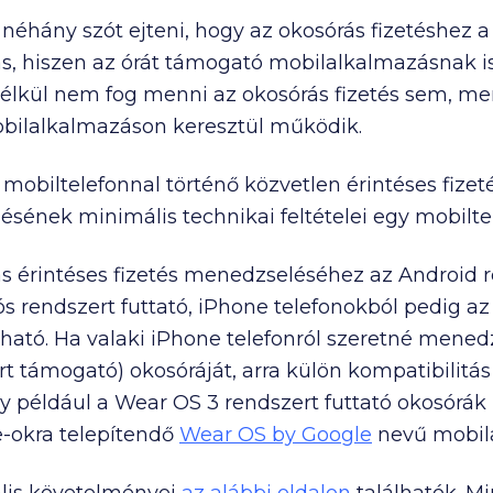
néhány szót ejteni, hogy az okosórás fizetéshez a
s, hiszen az órát támogató mobilalkalmazásnak is
E nélkül nem fog menni az okosórás fizetés sem, me
obilalkalmazáson keresztül működik.
mobiltelefonnal történő közvetlen érintéses fizet
sének minimális technikai feltételei egy mobilte
s érintéses fizetés menedzseléséhez az Android 
s rendszert futtató, iPhone telefonokból pedig az
lható. Ha valaki iPhone telefonról szeretné mene
rt támogató) okosóráját, arra külön kompatibilitá
gy például a Wear OS 3 rendszert futtató okosórá
-okra telepítendő
Wear OS by Google
nevű mobila