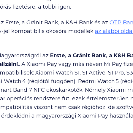
ás fizetésre, a többi igen.
 Erste, a Gránit Bank, a K&H Bank és az
OTP Ba
y-jel kompatibilis okosóra modellek
az alábbi olda
Magyarországról az
Erste, a Gránit Bank, a K&H 
lizálni.
A Xiaomi Pay vagy más néven Mi Pay fizet
atibilisek: Xiaomi Watch S1, S1 Active, S1 Pro, S3,
 Watch 4 (régiótól függően), Redmi Watch 5 (régi
mart Band 7 NFC okoskarkötők. Némely Xiaomi mo
r operációs rendszere fut, ezek értelemszerűen
patibilitás viszont nem csak régióhoz, de szoftver
t érdeklődni a magyarországi Xiaomi Pay használat