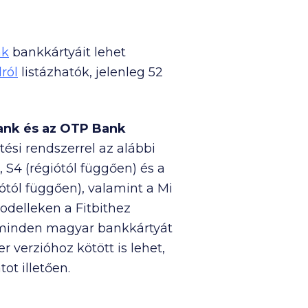
nk
bankkártyáit lehet
lról
listázhatók, jelenleg 52
Bank és az OTP Bank
ési rendszerrel az alábbi
 S4 (régiótól függően) és a
ótól függően), valamint a Mi
delleken a Fitbithez
 minden magyar bankkártyát
 verzióhoz kötött is lehet,
ot illetően.