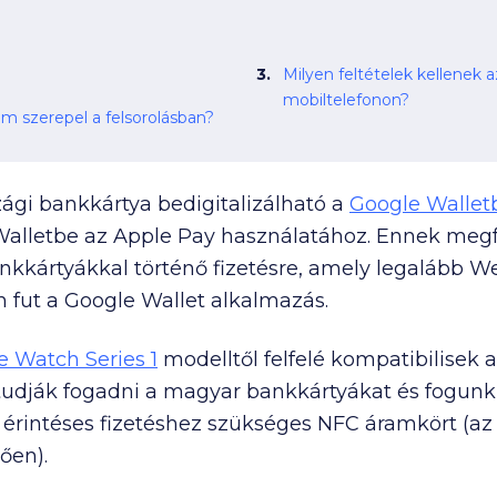
Milyen feltételek kellenek az okosór
mobiltelefonon?
Mit tegyen az, akinek a bankja nem szerepel a felsorolásban?
i bankkártya bedigitalizálható a
Google Wallet
Walletbe az Apple Pay használatához. Ennek megf
nkkártyákkal történő fizetésre, amely legalább We
n fut a Google Wallet alkalmazás.
e Watch Series 1
modelltől felfelé kompatibilisek 
tudják fogadni a magyar bankkártyákat és fogunk t
 érintéses fizetéshez szükséges NFC áramkört (az
ően).