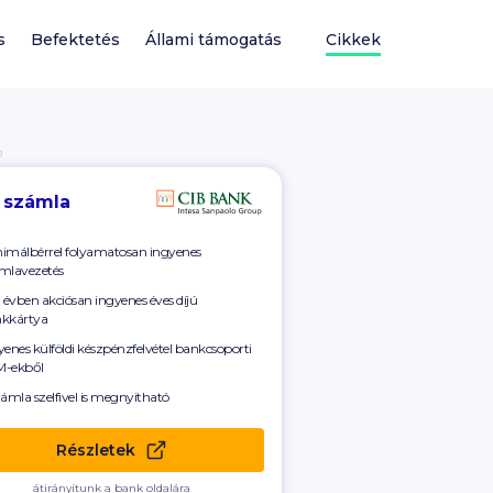
s
Befektetés
Állami támogatás
Cikkek
Ó
 számla
imálbérrel folyamatosan ingyenes
mlavezetés
ő évben akciósan ingyenes éves díjú
kkártya
yenes külföldi készpénzfelvétel bankcsoporti
-ekből
zámla szelfivel is megnyitható
Részletek
átirányítunk a bank oldalára