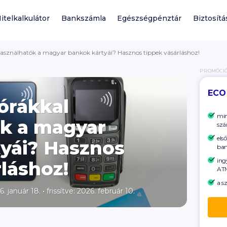
itelkalkulátor
Bankszámla
Egészségpénztár
Biztosítá
használhatók a magyar bankok kártyái? Hasznos tippek vásárláshoz!
PROMÓCI
ECO
órákkal
min
k a magyar
szá
els
yái? Hasznos
ban
ing
láshoz!
ATM
a s
6. január 18.
•
frissítve: 2026. február 10.