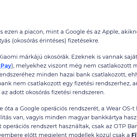
 ezen a piacon, mint a Google és az Apple, akikne
ás (okosórás érintéses) fizetésekre.
 Xiaomi márkájú okosórák. Ezeknek is vannak saját 
 Pay
), melyekhez viszont még nem csatlakozott 
i rendszeréhez minden hazai bank csatlakozott, 
ank nem csatlakozott egy fizetési rendszerhez, a
 az adott okosórás fizetési rendszeren.
 óta a Google operációs rendszerét, a Wear OS-t h
ilitás van, vagyis minden magyar bankkártya hasz
operációs rendszert használtak, csak az OTP Ban
vembere előtt megjelent modellek közül csak a
F