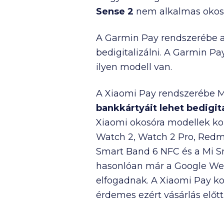
Sense 2
nem alkalmas okosór
A Garmin Pay rendszerébe az
bedigitalizálni. A Garmin Pa
ilyen modell van.
A Xiaomi Pay rendszerébe 
bankkártyáit lehet bedigita
Xiaomi okosóra modellek komp
Watch 2, Watch 2 Pro, Redmi
Smart Band 6 NFC és a Mi S
hasonlóan már a Google Wea
elfogadnak. A Xiaomi Pay kom
érdemes ezért vásárlás előt