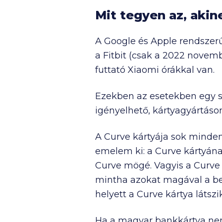
Mit tegyen az, akin
A Google és Apple rendszer
a Fitbit (csak a 2022 novemb
futtató Xiaomi órákkal van.
Ezekben az esetekben egy sp
igényelhető, kártyagyártáso
A Curve kártyája sok minden
emelem ki: a Curve kártyána
Curve mögé. Vagyis a Curve 
mintha azokat magával a beál
helyett a Curve kártya látszik
Ha a magyar bankkártya nem 