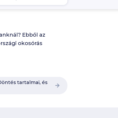
banknál? Ebből az
rszági okosórás
öntés tartalmai, és