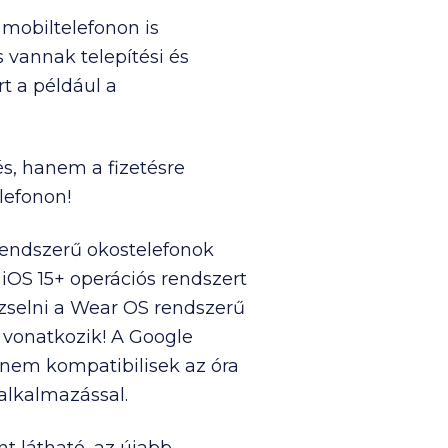
 mobiltelefonon is
 vannak telepítési és
rt a például a
és, hanem a fizetésre
lefonon!
rendszerű okostelefonok
 iOS 15+ operációs rendszert
dzselni a Wear OS rendszerű
s vonatkozik! A Google
k nem kompatibilisek az óra
lkalmazással.