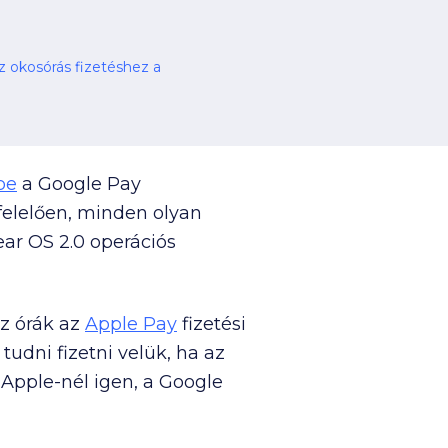
ás fizetéshez a
be
a Google Pay
elelően, minden olyan
ar OS 2.0 operációs
az órák az
Apple Pay
fizetési
udni fizetni velük, ha az
 Apple-nél igen, a Google