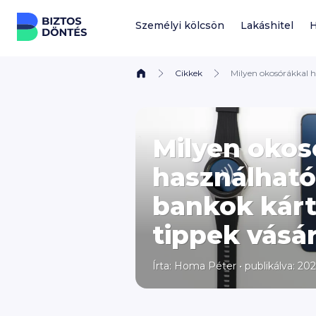
Ugrás a tartalomhoz
Személyi kölcsön
Lakáshitel
H
Cikkek
Milyen okosórákkal 
Milyen okos
használható
bankok kárt
tippek vásár
Írta:
Homa Péter
•
publikálva: 202