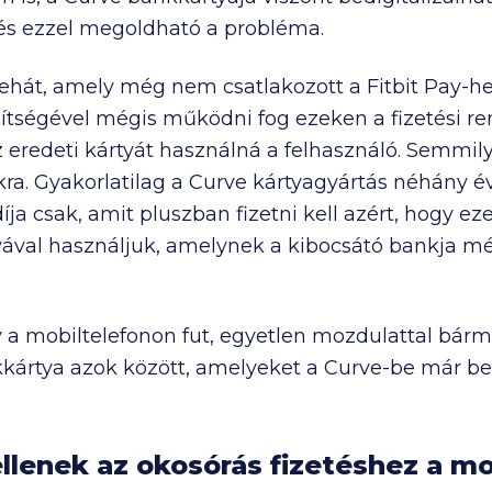
 és ezzel megoldható a probléma.
ehát, amely még nem csatlakozott a Fitbit Pay-h
ítségével mégis működni fog ezeken a fizetési r
eredeti kártyát használná a felhasználó. Semmily
kra. Gyakorlatilag a Curve kártyagyártás néhány é
íja csak, amit pluszban fizetni kell azért, hogy ez
ával használjuk, amelynek a kibocsátó bankja m
 a mobiltelefonon fut, egyetlen mozdulattal bárm
ártya azok között, amelyeket a Curve-be már bere
ellenek az okosórás fizetéshez a m