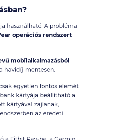
lásban?
ja használható. A probléma
ear operációs rendszert
evű mobilalkalmazásból
a havidíj-mentesen.
csak egyetlen fontos elemét
ank kártyája beállítható a
t kártyával zajlanak,
 rendszerben az eredeti
ó a Fitbit Pay-be, a Garmin