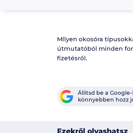
Milyen okosóra típusokk
útmutatóból minden fon
fizetésről.
Állítsd be a Google
könnyebben hozz j
Ezekről olvashatsz