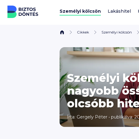
Ugrás a tartalomhoz
Személyi kölcsön
Lakáshitel
Cikkek
Személyi kölcsön
Személyi kö
nagyobb öss
olcsóbb hit
Írta:
Gergely Péter
•
publikálva: 2