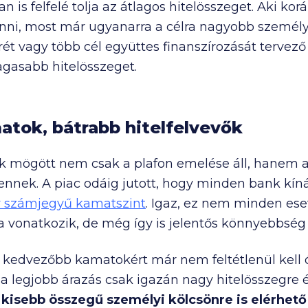
s felfelé tolja az átlagos hitelösszeget. Aki kor
enni, most már ugyanarra a célra nagyobb személ
serét vagy több cél együttes finanszírozását terve
gasabb hitelösszeget.
tok, bátrabb hitelfelvevők
k mögött nem csak a plafon emelése áll, hanem a
nnek. A piac odáig jutott, hogy minden bank kín
 számjegyű kamatszint
. Igaz, ez nem minden ese
a vonatkozik, de még így is jelentős könnyebbség 
a kedvezőbb kamatokért már nem feltétlenül kell ó
 a legjobb árazás csak igazán nagy hitelösszegre
l
kisebb összegű személyi kölcsönre is elérhet