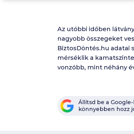
Az utóbbi időben látván
nagyobb összegeket ves
BiztosDöntés.hu adatai s
mérséklik a kamatszinte
vonzóbb, mint néhány é
Állítsd be a Google
könnyebben hozz j