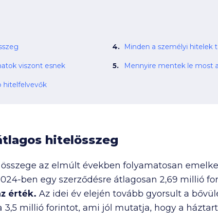
összeg
Minden a személyi hitelek
matok viszont esnek
Mennyire mentek le most a
hitelfelvevők
átlagos hitelösszeg
összege az elmúlt években folyamatosan emelke
íg 2024-ben egy szerződésre átlagosan
2,69 millió
for
az érték.
Az idei év elején tovább gyorsult a bővül
 a
3,5 millió
forintot, ami jól mutatja, hogy a házta