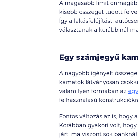
A magasabb limit önmagában i
kisebb összeget tudott felv
Így a lakásfelújítást, autóc
választanak a korábbinál ma
Egy számjegyű kama
A nagyobb igényelt összege
kamatok látványosan csökke
valamilyen formában az
egy
felhasználású konstrukciókr
Fontos változás az is, hogy 
Korábban gyakori volt, hogy
járt, ma viszont sok bankná