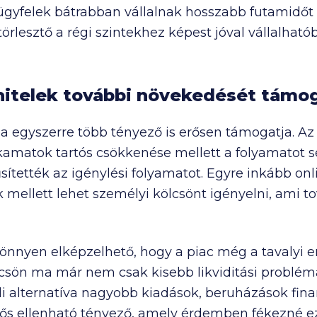
ügyfelek bátrabban vállalnak hosszabb futamidő
törlesztő a régi szintekhez képest jóval vállalható
hitelek további növekedését támo
a egyszerre több tényező is erősen támogatja. Az
amatok tartós csökkenése mellett a folyamatot se
űsítették az igénylési folyamatot. Egyre inkább onl
lek mellett lehet személyi kölcsönt igényelni, ami 
nyen elképzelhető, hogy a piac még a tavalyi 
lcsön ma már nem csak kisebb likviditási problémá
alternatíva nagyobb kiadások, beruházások finans
ős ellenható tényező, amely érdemben fékezné ezt