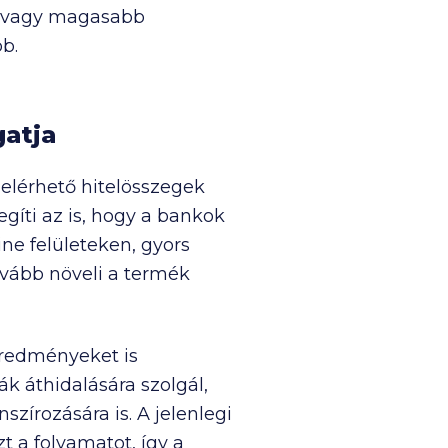
t vagy magasabb
bb.
gatja
 elérhető hitelösszegek
gíti az is, hogy a bankok
ine felületeken, gyors
tovább növeli a termék
eredményeket is
k áthidalására szolgál,
zírozására is. A jelenlegi
 a folyamatot, így a