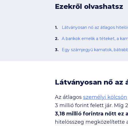
Ezekről olvashatsz
Látványosan nő az átlagos hitel
A bankok emelik a téteket, a ka
Egy számjegyű kamatok, bátrabb 
Látványosan nő az 
Az átlagos
személyi kölcsön
3 millió
forint felett jár. M
3,18 millió
forintra nőtt ez 
hitelösszeg megközelítette