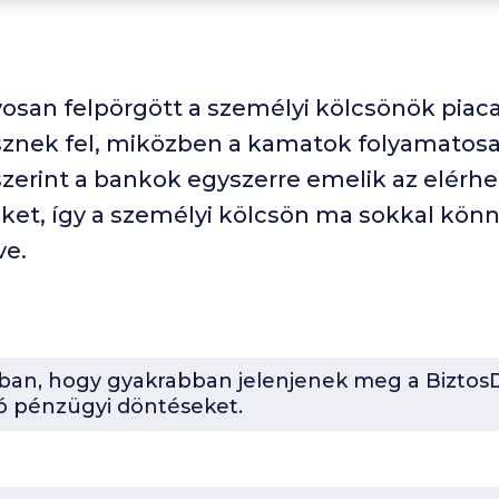
yosan felpörgött a személyi kölcsönök piac
znek fel, miközben a kamatok folyamatos
zerint a bankok egyszerre emelik az elérhe
ket, így a személyi kölcsön ma sokkal kön
ve.
-ban, hogy gyakrabban jelenjenek meg a BiztosD
ó pénzügyi döntéseket.