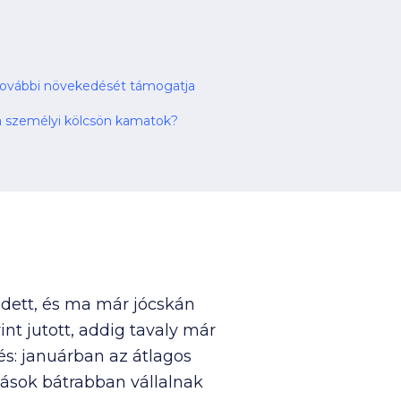
 további növekedését támogatja
 személyi kölcsön kamatok?
dett, és ma már jócskán
int jutott, addig tavaly már
és: januárban az átlagos
rtások bátrabban vállalnak