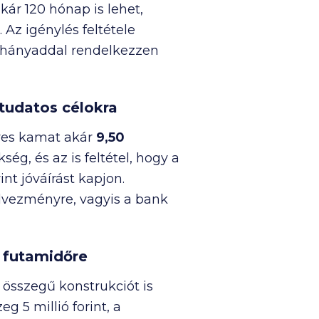
kár 120 hónap is lehet,
 Az igénylés feltétele
ni hányaddal rendelkezzen
tudatos célokra
ves kamat akár
9,50
ség, és az is feltétel, hogy a
int jóváírást kapjon.
edvezményre, vagyis a bank
s futamidőre
 összegű konstrukciót is
szeg
5 millió
forint, a