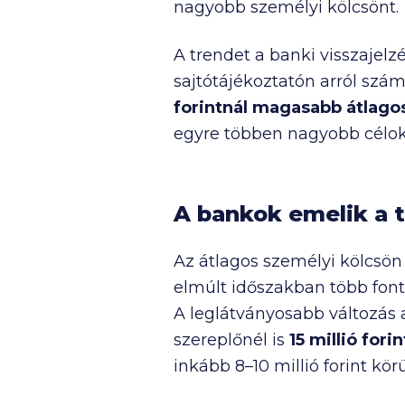
nagyobb személyi kölcsönt.
A trendet a banki visszajelz
sajtótájékoztatón arról szá
forintnál magasabb átlag
egyre többen nagyobb célok
A bankok emelik a 
Az átlagos személyi kölcsö
elmúlt időszakban több font
A leglátványosabb változás
szereplőnél is
15 millió
forin
inkább 8–
10 millió
forint körü