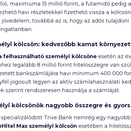
lió
, maximuma
15 millió
forint, a futamidő pedig a
ezhető havi részletekkel fizethető vissza a kölcsön.
i jövedelem, továbbá az is, hogy az adós tulajdo
 ingatlanban.
lyi kölcsön: kedvezőbb kamat környezet
a felhasználható személyi kölcsöne
esetén az é
Ehhez legalább
8 millió
forint hitelösszegre van szük
ezetett bankszámlájára havi minimum
400 000
for
gyfél jogosult legyen az aktív számlahasználati k
ek szerint rendszeresen használja a számláját.
mélyi kölcsönök nagyobb összegre és gyor
e specializálódott Trive Bank nemrég egy nagyobb
eHitel Max személyi kölcsön
esetében a hitelös