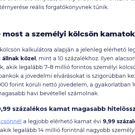
térnyerése reális forgatókönyvnek tűnik.
 most a személyi kölcsön kamato
kölcsön kalkulátora alapján a jelenleg elérhető 
 állnak közel
, mint a 10 százalékhoz. Ilyen alac
, akik legalább 7–
8 millió
forintos személyi kölcs
bankok a jövedelmi elvárásokat is szigorúbban kez
000
forint körüli nettó jövedelem, a gyakorlatban
1
magasabb havi bevétellel számolnak.
9,99 százalékos kamat magasabb hitelöss
lcsönnél
a legjobb elérhető kamat évi
9,99 százal
 akik legalább
14 millió
forintnál nagyobb személyi 