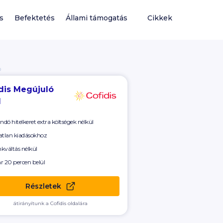
ás
Befektetés
Állami támogatás
Cikkek
Ó
dis Megújuló
l
andó hitelkeret extra költségek nélkül
atlan kiadásokhoz
kváltás nélkül
r 20 percen belül
Részletek
átirányítunk a Cofidis oldalára