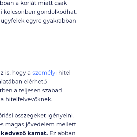
ábban a korlát miatt csak
yi kölcsönben gondolkodhat.
ző ügyfelek egyre gyakrabban
z is, hogy a
személyi
hitel
álatában elérhető
tben a teljesen szabad
a hitelfelvevőknek.
riási összegeket igényelni.
 és magas jövedelem mellett
ő kedvező kamat.
Ez abban