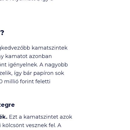
k?
legkedvezőbb kamatszintek
sony kamatot azonban
önt igényelnek. A nagyobb
elik, így bár papíron sok
0 millió
forint feletti
zegre
ék.
Ezt a kamatszintet azok
kölcsönt vesznek fel. A