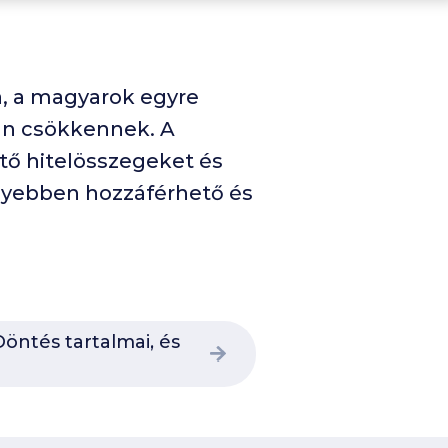
a, a magyarok egyre
an csökkennek. A
tő hitelösszegeket és
nyebben hozzáférhető és
öntés tartalmai, és