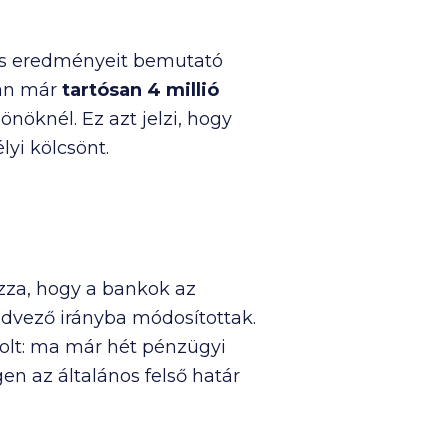
ves eredményeit bemutató
ban már
tartósan
4 millió
önöknél. Ez azt jelzi, hogy
yi kölcsönt.
zza, hogy a bankok az
edvező irányba módosítottak.
olt: ma már hét pénzügyi
en az általános felső határ