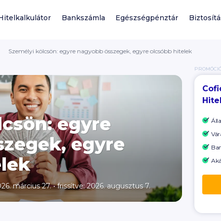
Hitelkalkulátor
Bankszámla
Egészségpénztár
Biztosít
Személyi kölcsön: egyre nagyobb összegek, egyre olcsóbb hitelek
PROMÓCI
Cofi
Hite
lcsön: egyre
Áll
Vár
zegek, egyre
Ban
elek
Aká
026. március 27.
•
frissítve: 2026. augusztus 7.