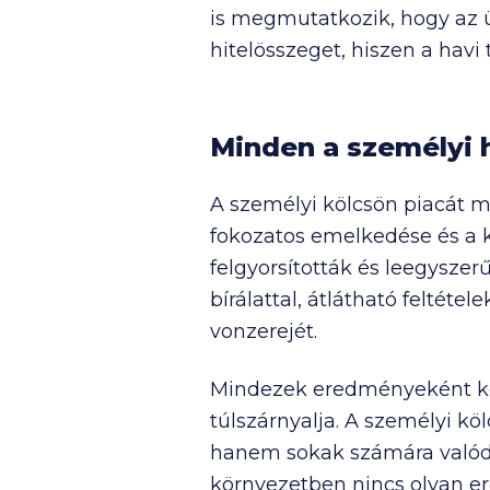
is megmutatkozik, hogy az 
hitelösszeget, hiszen a havi 
Minden a személyi 
A személyi kölcsön piacát m
fokozatos emelkedése és a k
felgyorsították és leegyszer
bírálattal, átlátható feltéte
vonzerejét.
Mindezek eredményeként kön
túlszárnyalja. A személyi kö
hanem sokak számára valódi 
környezetben nincs olyan er