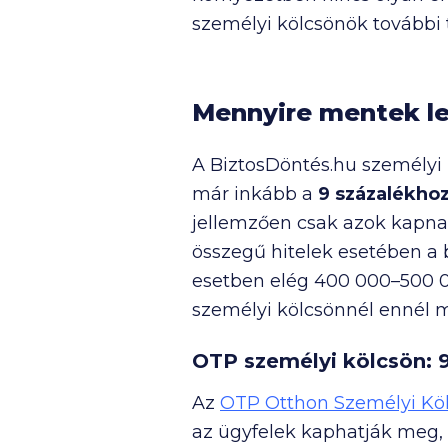
személyi kölcsönök további 
Mennyire mentek le
A BiztosDöntés.hu személyi 
már inkább a
9 százalékhoz
jellemzően csak azok kapnak
összegű hitelek esetében a 
esetben elég
400 000
–
500 
személyi kölcsönnél ennél 
OTP személyi kölcsön: 
Az
OTP Otthon Személyi Kö
az ügyfelek kaphatják meg,