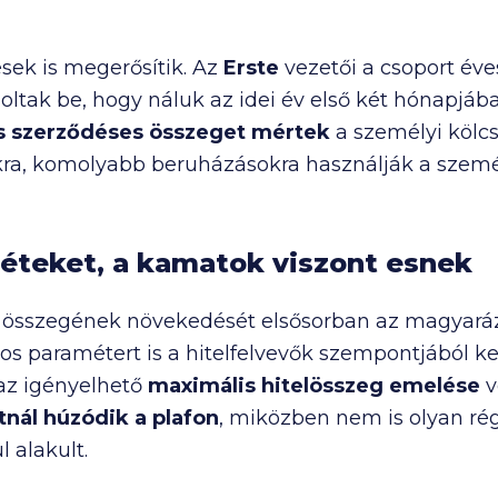
ések is megerősítik. Az
Erste
vezetői a csoport é
moltak be, hogy náluk az idei év első két hónapjá
os szerződéses összeget mértek
a személyi kölcs
ra, komolyabb beruházásokra használják a személ
téteket, a kamatok viszont esnek
n összegének növekedését elsősorban az magyará
os paramétert is a hitelfelvevők szempontjából k
 az igényelhető
maximális hitelösszeg emelése
v
tnál húzódik a plafon
, miközben nem is olyan rég
l alakult.