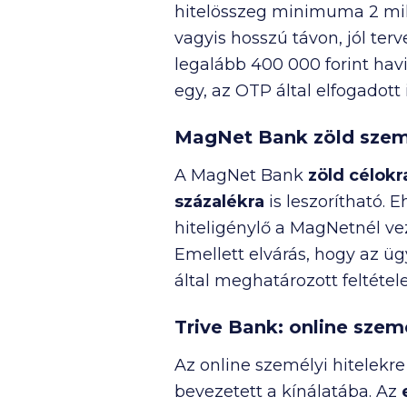
hitelösszeg minimuma
2 mil
vagyis hosszú távon, jól terv
legalább
400 000
forint hav
egy, az OTP által elfogadott
MagNet Bank zöld szemé
A MagNet Bank
zöld célokr
százalékra
is leszorítható. 
hiteligénylő a MagNetnél v
Emellett elvárás, hogy az ü
által meghatározott feltétel
Trive Bank: online sze
Az online személyi hitelekr
bevezetett a kínálatába. Az