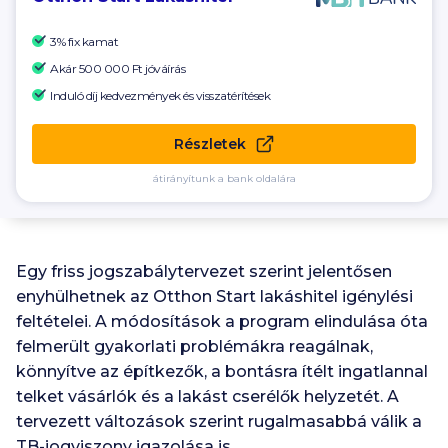
3% fix kamat
Akár
500 000 Ft
jóváírás
Induló díj kedvezmények és visszatérítések
Részletek
átirányítunk a bank oldalára
Egy friss jogszabálytervezet szerint jelentősen
enyhülhetnek az Otthon Start lakáshitel igénylési
feltételei. A módosítások a program elindulása óta
felmerült gyakorlati problémákra reagálnak,
könnyítve az építkezők, a bontásra ítélt ingatlannal
telket vásárlók és a lakást cserélők helyzetét. A
tervezett változások szerint rugalmasabbá válik a
TB-jogviszony igazolása is.