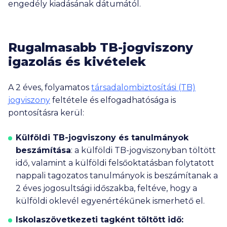
engedély kiadásának dátumától.
Rugalmasabb TB-jogviszony
igazolás és kivételek
A 2 éves, folyamatos
társadalombiztosítási (TB)
jogviszony
feltétele és elfogadhatósága is
pontosításra kerül:
Külföldi TB-jogviszony és tanulmányok
beszámítása
:
a külföldi TB-jogviszonyban töltött
idő, valamint a
külföldi felsőoktatásban
folytatott
nappali tagozatos tanulmányok is beszámítanak a
2 éves jogosultsági időszakba, feltéve, hogy a
külföldi oklevél egyenértékűnek ismerhető el.
Iskolaszövetkezeti tagként töltött idő: