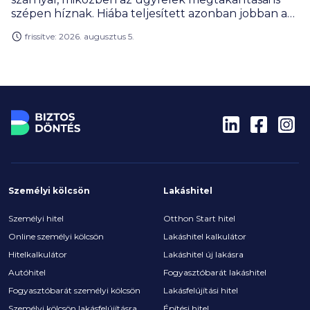
szépen híznak. Hiába teljesített azonban jobban a
bank, a profitja ennek ellenére csökkent, de ez az
frissítve: 2026. augusztus 5.
extraprofitadó befizetésének új szabályai miatt van
így, amivel az állami költségvetés járt jól az év első
felében.
Személyi kölcsön
Lakáshitel
Személyi hitel
Otthon Start hitel
Online személyi kölcsön
Lakáshitel kalkulátor
Hitelkalkulátor
Lakáshitel új lakásra
Autóhitel
Fogyasztóbarát lakáshitel
Fogyasztóbarát személyi kölcsön
Lakásfelújítási hitel
Személyi kölcsön lakásfelújításra
Építési hitel