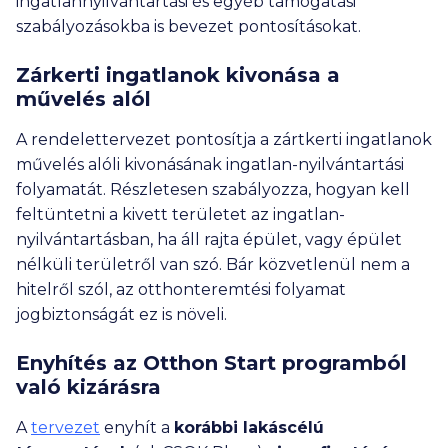
ingatlannyilvántartási és egyéb támogatási
szabályozásokba is bevezet pontosításokat.
Zárkerti ingatlanok kivonása a
művelés alól
A rendelettervezet pontosítja a zártkerti ingatlanok
művelés alóli kivonásának ingatlan-nyilvántartási
folyamatát. Részletesen szabályozza, hogyan kell
feltüntetni a kivett területet az ingatlan-
nyilvántartásban, ha áll rajta épület, vagy épület
nélküli területről van szó. Bár közvetlenül nem a
hitelről szól, az otthonteremtési folyamat
jogbiztonságát ez is növeli.
Enyhítés az Otthon Start programból
való kizárásra
A
tervezet
enyhít a
korábbi lakáscélú