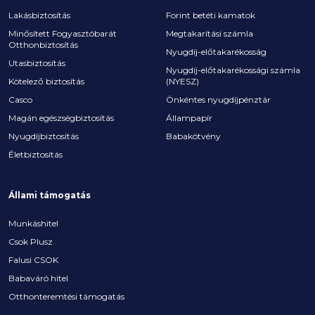
Lakásbiztosítás
Forint betéti kamatok
Minősített Fogyasztóbarát
Megtakarítási számla
Otthonbiztosítás
Nyugdíj-előtakarékosság
Utasbiztosítás
Nyugdíj-előtakarékossági számla
Kötelező biztosítás
(NYESZ)
Casco
Önkéntes nyugdíjpénztár
Magán egészségbiztosítás
Állampapír
Nyugdíjbiztosítás
Babakötvény
Életbiztosítás
Állami támogatás
Munkáshitel
Csok Plusz
Falusi CSOK
Babaváró hitel
Otthonteremtési támogatás