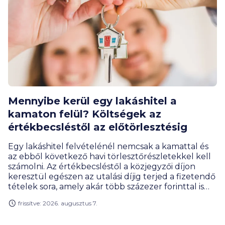
Mennyibe kerül egy lakáshitel a
kamaton felül? Költségek az
értékbecsléstől az előtörlesztésig
Egy lakáshitel felvételénél nemcsak a kamattal és
az ebből következő havi törlesztőrészletekkel kell
számolni. Az értékbecsléstől a közjegyzői díjon
keresztül egészen az utalási díjig terjed a fizetendő
tételek sora, amely akár több százezer forinttal is
megemelheti a hitelfelvétel teljes költségét. Milyen
frissítve: 2026. augusztus 7.
díjakra érdemes előre felkészülnöd, és melyeket
engedhetik el a bankok?