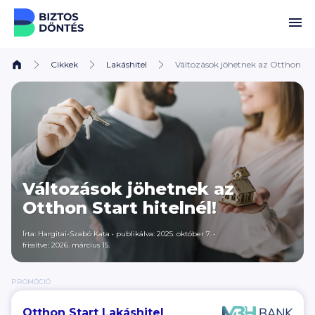
Ugrás a tartalomhoz
Cikkek
Lakáshitel
Változások jöhetnek az Otthon Star
Változások jöhetnek az
Otthon Start hitelnél!
Írta:
Hargitai-Szabó Kata
•
publikálva: 2025. október 7.
•
frissítve: 2026. március 15.
PROMÓCIÓ
Otthon Start Lakáshitel