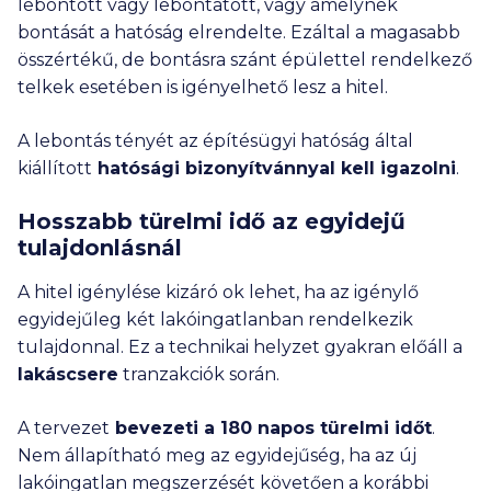
lebontott vagy lebontatott, vagy amelynek
bontását a hatóság elrendelte. Ezáltal a magasabb
összértékű, de bontásra szánt épülettel rendelkező
telkek esetében is igényelhető lesz a hitel.
A lebontás tényét az építésügyi hatóság által
kiállított
hatósági bizonyítvánnyal
kell igazolni
.
Hosszabb türelmi idő az egyidejű
tulajdonlásnál
A hitel igénylése kizáró ok lehet, ha az igénylő
egyidejűleg két lakóingatlanban rendelkezik
tulajdonnal. Ez a technikai helyzet gyakran előáll a
lakáscsere
tranzakciók során.
A tervezet
bevezeti a
180 napos türelmi időt
.
Nem állapítható meg az egyidejűség, ha az új
lakóingatlan megszerzését követően a korábbi