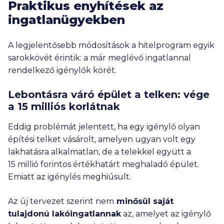
Praktikus enyhítések az
ingatlanügyekben
A legjelentősebb módosítások a hitelprogram egyik
sarokkövét érintik: a már meglévő ingatlannal
rendelkező igénylők körét.
Lebontásra váró épület a telken: vége
a
15 milliós
korlátnak
Eddig problémát jelentett, ha egy igénylő olyan
építési telket vásárolt, amelyen ugyan volt egy
lakhatásra alkalmatlan, de a telekkel együtt a
15 millió
forintos értékhatárt meghaladó épület.
Emiatt az igénylés meghiúsult.
Az új tervezet szerint nem
minősül saját
tulajdonú lakóingatlannak
az, amelyet az igénylő