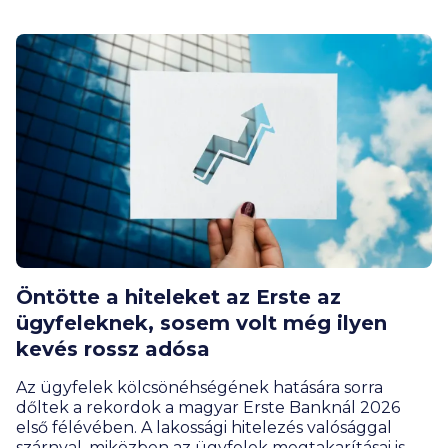
Miért olyan népszerűek ezek a lakások, és kinek éri
meg a panel? Hogyan alakult a lakáspiac, az árak és
mik a legérdekesebb panelrekordok?
Öntötte a hiteleket az Erste az
ügyfeleknek, sosem volt még ilyen
kevés rossz adósa
Az ügyfelek kölcsönéhségének hatására sorra
dőltek a rekordok a magyar Erste Banknál 2026
első félévében. A lakossági hitelezés valósággal
szárnyal, miközben az ügyfelek megtakarításai is