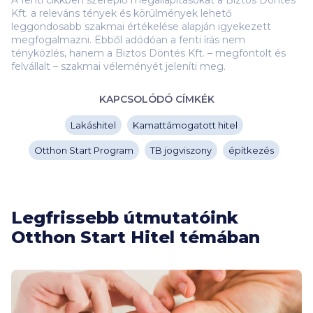
A fenti cikkben szereplő megállapításokat a Biztos Döntés
Kft. a releváns tények és körülmények lehető
leggondosabb szakmai értékelése alapján igyekezett
megfogalmazni. Ebből adódóan a fenti írás nem
tényközlés, hanem a Biztos Döntés Kft. – megfontolt és
felvállalt – szakmai véleményét jeleníti meg.
KAPCSOLÓDÓ CÍMKÉK
Lakáshitel
Kamattámogatott hitel
Otthon Start Program
TB jogviszony
építkezés
Legfrissebb útmutatóink
Otthon Start Hitel témában