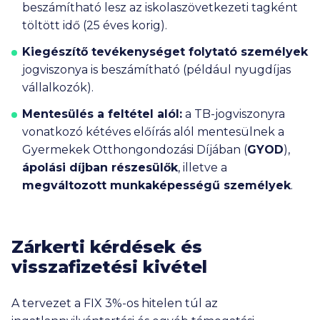
b
eszámítható lesz az
iskolaszövetkezeti tagként
töltött idő (25 éves korig).
Kiegészítő tevékenységet folytató személyek
jogviszonya is beszámítható (például nyugdíjas
vállalkozók).
Mentesülés a feltétel alól:
a TB-jogviszonyra
vonatkozó kétéves előírás alól mentesülnek a
Gyermekek Otthongondozási Díjában (
GYOD
)
,
ápolási díjban
részesülők
, illetve a
megváltozott munkaképességű személyek
.
Zárkerti kérdések és
visszafizetési kivétel
A tervezet a FIX 3%-os hitelen túl az