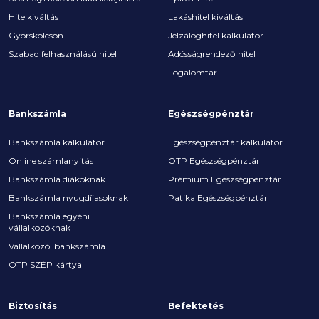
Hitelkiváltás
Lakáshitel kiváltás
Gyorskölcsön
Jelzáloghitel kalkulátor
Szabad felhasználású hitel
Adósságrendező hitel
Fogalomtár
Bankszámla
Egészségpénztár
Bankszámla kalkulátor
Egészségpénztár kalkulátor
Online számlanyitás
OTP Egészségpénztár
Bankszámla diákoknak
Prémium Egészségpénztár
Bankszámla nyugdíjasoknak
Patika Egészségpénztár
Bankszámla egyéni
vállalkozóknak
Vállalkozói bankszámla
OTP SZÉP kártya
Biztosítás
Befektetés