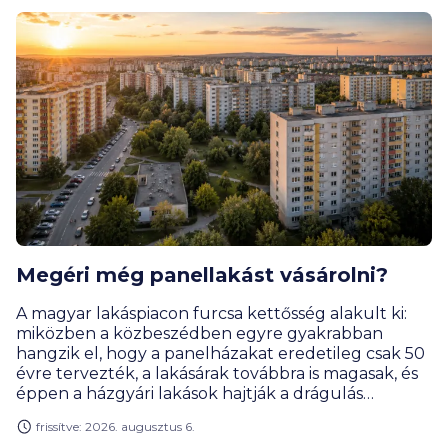
Megéri még panellakást vásárolni?
A magyar lakáspiacon furcsa kettősség alakult ki:
miközben a közbeszédben egyre gyakrabban
hangzik el, hogy a panelházakat eredetileg csak 50
évre tervezték, a lakásárak továbbra is magasak, és
éppen a házgyári lakások hajtják a drágulás
motorját. Rengeteg vevőnek továbbra is ezek
frissítve: 2026. augusztus 6.
jelentik a leginkább elérhető városi lakásformát.