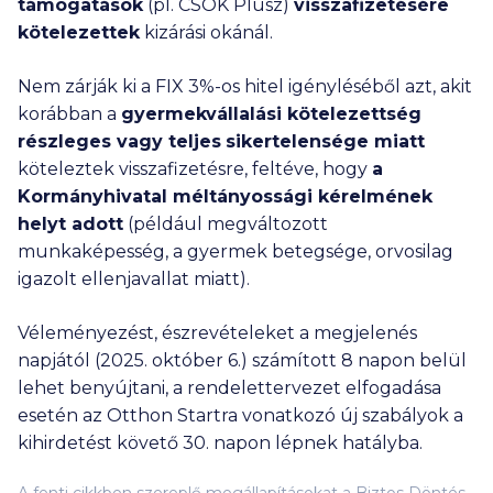
támogatások
(pl. CSOK Plusz)
visszafizetésére
kötelezettek
kizárási okánál.
Nem zárják ki a FIX 3%-os hitel igényléséből azt, akit
korábban a
gyermekvállalási kötelezettség
részleges vagy teljes
sikertelensége miatt
köteleztek visszafizetésre, feltéve, hogy
a
Kormányhivatal méltányossági kérelmének
helyt adott
(például megváltozott
munkaképesség, a gyermek betegsége, orvosilag
igazolt ellenjavallat miatt).
Véleményezést, észrevételeket a megjelenés
napjától (2025. október 6.) számított 8 napon belül
lehet benyújtani, a rendelettervezet elfogadása
esetén az Otthon Startra vonatkozó új szabályok a
kihirdetést követő 30. napon lépnek hatályba.