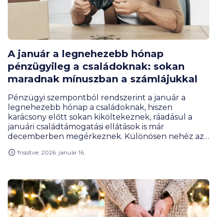
A január a legnehezebb hónap
pénzügyileg a családoknak: sokan
maradnak mínuszban a számlájukkal
Pénzügyi szempontból rendszerint a január a
legnehezebb hónap a családoknak, hiszen
karácsony előtt sokan kiköltekeznek, ráadásul a
januári családtámogatási ellátások is már
decemberben megérkeznek. Különösen nehéz az
év első hónapja azoknak, akik áruhitet vagy
frissítve: 2026. január 16.
személyi kölcsönt igényeltek decemberben, ezek
első törlesztőrészleteit ugyanis rendszerint
ugyancsak januárban vonja le a bank.