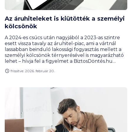
Az áruhiteleket is kiütötték a személyi
kölcsönök
A 2024-es csúcs után nagyjából a 2023-as szintre
esett vissza tavaly az áruhitel-piac, ami a vártnál
lassabban beinduló lakossági fogyasztás mellett a
személyi kölcsönök térnyerésével is magyarázható
lehet – hívja fel a figyelmet a BiztosDöntés.hu
pénzügyi szakértője. A személyi kölcsönök
frissítve: 2026. február 20.
dominanciája pedig tovább erősödhet a fogyasztási
hitelek piacán, miután az utóbbi hetekben több
bank is még lejjebb vitte a kamatokat.