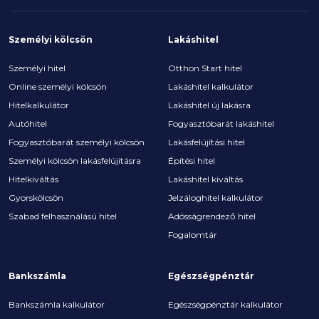
Személyi kölcsön
Lakáshitel
Személyi hitel
Otthon Start hitel
Online személyi kölcsön
Lakáshitel kalkulátor
Hitelkalkulátor
Lakáshitel új lakásra
Autóhitel
Fogyasztóbarát lakáshitel
Fogyasztóbarát személyi kölcsön
Lakásfelújítási hitel
Személyi kölcsön lakásfelújításra
Építési hitel
Hitelkiváltás
Lakáshitel kiváltás
Gyorskölcsön
Jelzáloghitel kalkulátor
Szabad felhasználású hitel
Adósságrendező hitel
Fogalomtár
Bankszámla
Egészségpénztár
Bankszámla kalkulátor
Egészségpénztár kalkulátor