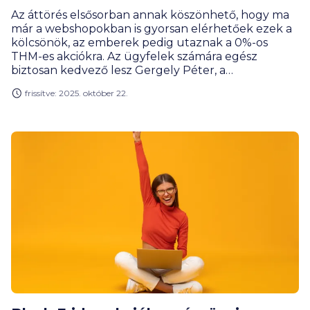
Az áttörés elsősorban annak köszönhető, hogy ma
már a webshopokban is gyorsan elérhetőek ezek a
kölcsönök, az emberek pedig utaznak a 0%-os
THM-es akciókra. Az ügyfelek számára egész
biztosan kedvező lesz Gergely Péter, a
BiztosDöntés.hu szakértője szerint az, hogy újfajta
frissítve: 2025. október 22.
költségmentes részletfizetést kínáló megoldások
kerültek piacra – a szolgáltatók versenyén a
fogyasztók nyerhetnek leginkább.