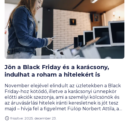
Jön a Black Friday és a karácsony,
indulhat a roham a hitelekért is
November elejével elindult az üzletekben a Black
Friday-hoz kötődő, illetve a karácsonyi ünnepkör
előtti akciók szezonja, ami a személyi kölcsönök és
az áruvásárlási hitelek iránti keresletnek is jót tesz
majd – hívja fel a figyelmet Fülöp Norbert Attila, a
BiztosDöntés.hu pénzügyi szakértője. A személyi
frissítve: 2025. december 23.
kölcsönöknél az év végi időszaktól függetlenül is az
egekben jár a kereslet, ám az áruhiteleknél úgy