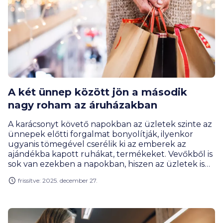
A két ünnep között jön a második
nagy roham az áruházakban
A karácsonyt követő napokban az üzletek szinte az
ünnepek előtti forgalmat bonyolítják, ilyenkor
ugyanis tömegével cserélik ki az emberek az
ajándékba kapott ruhákat, termékeket. Vevőkből is
sok van ezekben a napokban, hiszen az üzletek is
újabb akciókba kezdenek, hogy kisöpörjék meglévő
frissítve: 2025. december 27.
árukészletüket. Nem véletlen, hogy a 0 százalékos
THM-mel hirdetett áruhitel-ajánlatok is sokszor
csak az év végig szólnak – hívja fel a figyelmet a
BiztosDöntés.hu pénzügyi szakértője.