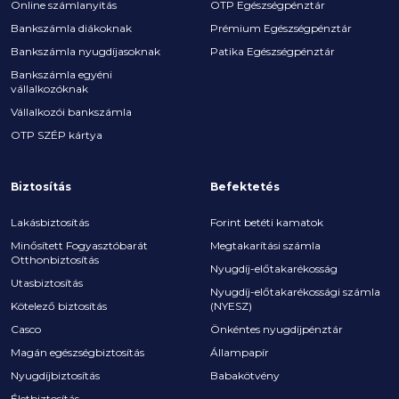
Online számlanyitás
OTP Egészségpénztár
Bankszámla diákoknak
Prémium Egészségpénztár
Bankszámla nyugdíjasoknak
Patika Egészségpénztár
Bankszámla egyéni
vállalkozóknak
Vállalkozói bankszámla
OTP SZÉP kártya
Biztosítás
Befektetés
Lakásbiztosítás
Forint betéti kamatok
Minősített Fogyasztóbarát
Megtakarítási számla
Otthonbiztosítás
Nyugdíj-előtakarékosság
Utasbiztosítás
Nyugdíj-előtakarékossági számla
Kötelező biztosítás
(NYESZ)
Casco
Önkéntes nyugdíjpénztár
Magán egészségbiztosítás
Állampapír
Nyugdíjbiztosítás
Babakötvény
Életbiztosítás