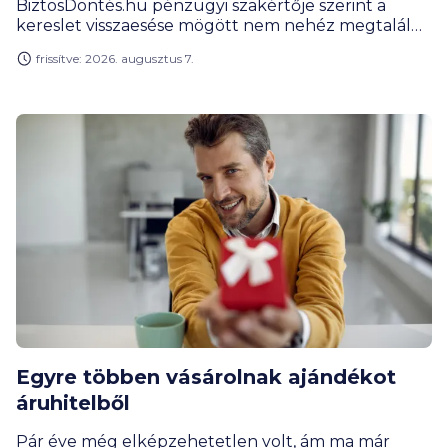
BiztosDöntés.hu pénzügyi szakértője szerint a
kereslet visszaesése mögött nem nehéz megtalálni
a visszatért inflációt, de az okok sokrétűek. A jövőt a
frissítve: 2026. augusztus 7.
SZÉP kártya kiterjesztett felhasználási lehetősége is
borússá teszi.
Egyre többen vásárolnak ajándékot
áruhitelből
Pár éve még elképzehetetlen volt, ám ma már