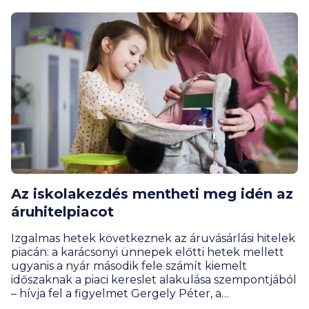
tűnik, az idei év csendesebb lesz a tavalyihoz
képest.
Az iskolakezdés mentheti meg idén az
áruhitelpiacot
Izgalmas hetek következnek az áruvásárlási hitelek
piacán: a karácsonyi ünnepek előtti hetek mellett
ugyanis a nyár második fele számít kiemelt
időszaknak a piaci kereslet alakulása szempontjából
– hívja fel a figyelmet Gergely Péter, a
BiztosDöntés.hu pénzügyi szakértője. Az erősítés