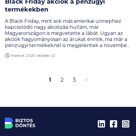
Black Friday akciók a pénzügyi
termékekben
A Black Friday, mint sok más amerikai ünnephez
kapcsolódó nagy akciózási hullám, már
Magyarországon is megvetette a lábát. Ugyan az
akciók hagyományosan az árukat érintik, ma már a
pénzügyi termékeknél is megjelentek a november
végi akciók. Mutatjuk, miből válogathatsz idén.
frissítve: 2025. október 22.
1
2
3