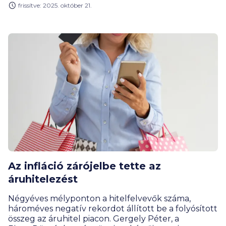
frissítve: 2025. október 21.
ugyanakkor rá is fér az áruhitelek piacára, hiszen az
idei év első öt hónapja jóval visszafogottabb
keresletet hozott az egy évvel korábbinál.
Az infláció zárójelbe tette az
áruhitelezést
Négyéves mélyponton a hitelfelvevők száma,
hároméves negatív rekordot állított be a folyósított
összeg az áruhitel piacon. Gergely Péter, a