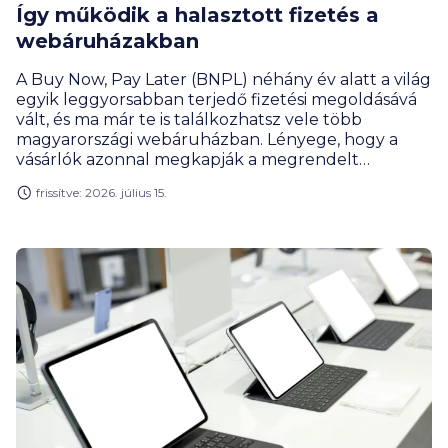
Így működik a halasztott fizetés a
webáruházakban
A Buy Now, Pay Later (BNPL) néhány év alatt a világ
egyik leggyorsabban terjedő fizetési megoldásává
vált, és ma már te is találkozhatsz vele több
magyarországi webáruházban. Lényege, hogy a
vásárlók azonnal megkapják a megrendelt
terméket, de a vételárat csak később vagy több
frissítve: 2026. július 15.
részletben fizetik ki. Hogyan működik a BNPL,
miben különbözik a hagyományos hitelektől,
milyen szolgáltatók érhetők el Magyarországon, és
mire érdemes figyelni használat előtt?