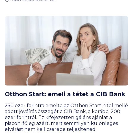
érdemes belevágni – és nem csak a jegybanki
adósságfék-szabályok miatt.
Otthon Start: emeli a tétet a CIB Bank
250 ezer forintra emelte az Otthon Start hitel mellé
adott jóváírás összegét a CIB Bank, a korábbi 200
ezer forintról. Ez kifejezetten gáláns ajánlat a
piacon, főleg azért, mert semmilyen különleges
elvárást nem kell cserébe teljesítened.