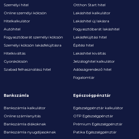
Személyi hitel
Otthon Start hitel
Online személyi kölcsön
Lakáshitel kalkulátor
Hitelkalkulátor
Lakáshitel új lakásra
Autóhitel
Fogyasztóbarát lakáshitel
Fogyasztóbarát személyi kölcsön
Lakásfelújítási hitel
Személyi kölcsön lakásfelújításra
Építési hitel
Hitelkiváltás
Lakáshitel kiváltás
Gyorskölcsön
Jelzáloghitel kalkulátor
Szabad felhasználású hitel
Adósságrendező hitel
Fogalomtár
Bankszámla
Egészségpénztár
Bankszámla kalkulátor
Egészségpénztár kalkulátor
Online számlanyitás
OTP Egészségpénztár
Bankszámla diákoknak
Prémium Egészségpénztár
Bankszámla nyugdíjasoknak
Patika Egészségpénztár