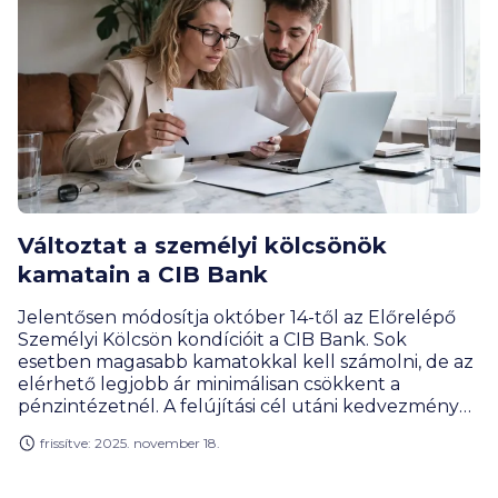
Változtat a személyi kölcsönök
kamatain a CIB Bank
Jelentősen módosítja október 14-től az Előrelépő
Személyi Kölcsön kondícióit a CIB Bank. Sok
esetben magasabb kamatokkal kell számolni, de az
elérhető legjobb ár minimálisan csökkent a
pénzintézetnél. A felújítási cél utáni kedvezmény
megszűnik, és az igénylési csatornák szerint is
frissítve: 2025. november 18.
különbségek lesznek az árazásban.