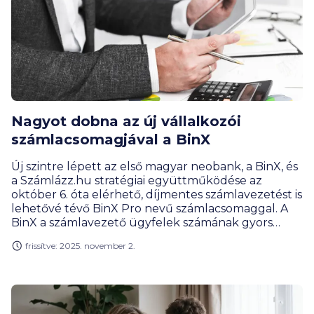
Nagyot dobna az új vállalkozói
számlacsomagjával a BinX
Új szintre lépett az első magyar neobank, a BinX, és
a Számlázz.hu stratégiai együttműködése az
október 6. óta elérhető, díjmentes számlavezetést is
lehetővé tévő BinX Pro nevű számlacsomaggal. A
BinX a számlavezető ügyfelek számának gyors
növekedését várja az új csomagtól.
frissítve: 2025. november 2.