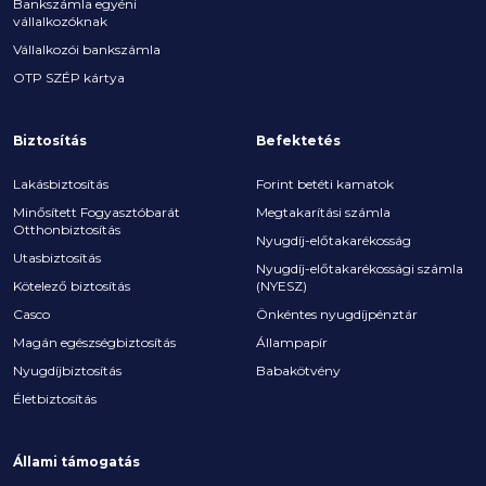
Bankszámla egyéni
vállalkozóknak
Vállalkozói bankszámla
OTP SZÉP kártya
Biztosítás
Befektetés
Lakásbiztosítás
Forint betéti kamatok
Minősített Fogyasztóbarát
Megtakarítási számla
Otthonbiztosítás
Nyugdíj-előtakarékosság
Utasbiztosítás
Nyugdíj-előtakarékossági számla
Kötelező biztosítás
(NYESZ)
Casco
Önkéntes nyugdíjpénztár
Magán egészségbiztosítás
Állampapír
Nyugdíjbiztosítás
Babakötvény
Életbiztosítás
Állami támogatás