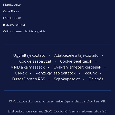
Munkáshitel
Csok Plusz
Falusi CSOK
Babaváró hitel
Otthonteremtési támogatás
Ügyféltájékoztató
Adatkezelési tájékoztató
Cookie szabályzat
Cookie beállítások
MNB alkalmazások
Gyakran ismételt kérdések
Cikkek
Pénzügyi szolgáltatók
Rólunk
BiztosDöntés RSS
Sajtókapcsolat
Belépés
© A biztosdontes.hu üzemeltetője a Biztos Döntés Kft.
BiztosDöntés címe: 2100 Gödöllő, Semmelweis utca 23.