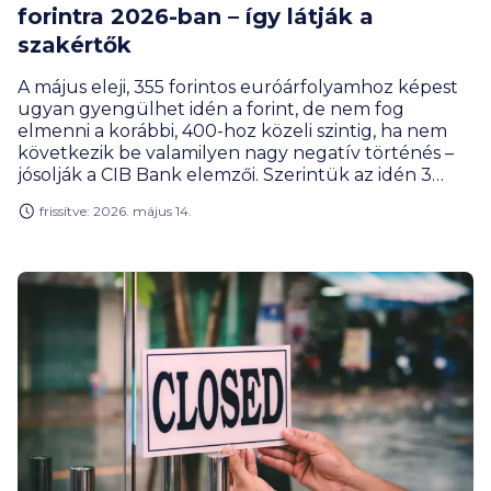
forintra 2026-ban – így látják a
szakértők
A május eleji, 355 forintos euróárfolyamhoz képest
ugyan gyengülhet idén a forint, de nem fog
elmenni a korábbi, 400-hoz közeli szintig, ha nem
következik be valamilyen nagy negatív történés –
jósolják a CIB Bank elemzői. Szerintük az idén 3
százalék körüli átlagos inflációval lehet számolni, és
frissítve: 2026. május 14.
az MNB több kisebb kamatvágást is végrehajthat.