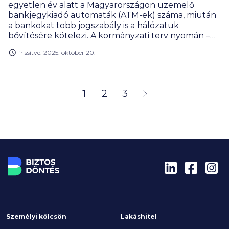
egyetlen év alatt a Magyarországon üzemelő
bankjegykiadó automaták (ATM-ek) száma, miután
a bankokat több jogszabály is a hálózatuk
bővítésére kötelezi. A kormányzati terv nyomán –
amely szerint minden hazai településen működnie
frissítve: 2025. október 20.
kell legalább egy készüléknek – néhány éven belül
közel hatezer ATM működhet országszerte.
1
2
3
Személyi kölcsön
Lakáshitel