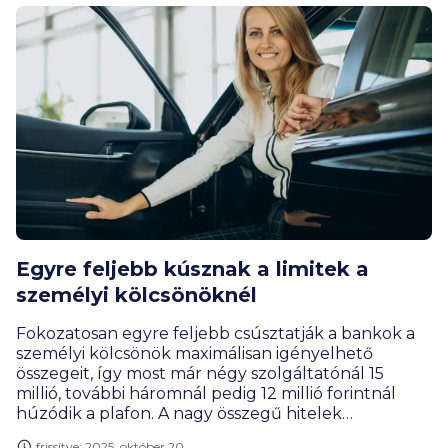
Egyre feljebb kúsznak a limitek a
személyi kölcsönöknél
Fokozatosan egyre feljebb csúsztatják a bankok a
személyi kölcsönök maximálisan igényelhető
összegeit, így most már négy szolgáltatónál 15
millió, további háromnál pedig 12 millió forintnál
húzódik a plafon. A nagy összegű hitelek
felvételébe viszont csak megfelelő jövedelemmel
frissítve: 2025. október 20.