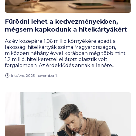
Fürödni lehet a kedvezményekben,
mégsem kapkodunk a hitelkártyákért
Az év közepére 1,06 millió környékére apadt a
lakossági hitelkártyák száma Magyarországon,
miközben néhány évvel korábban még több mint
1,2 millió, hitelkerettel ellátott plasztik volt
forgalomban. Az érdeklődés annak ellenére
visszafogott, hogy a BiztosDöntés.hu gyűjtése
frissítve: 2025. november 1.
alapján a hitelkártyáknál megszokott, vásárlások
utáni pénzvisszatérítések mellé egyéb
kedvezményeket is kínálnak a hitelintézetek.