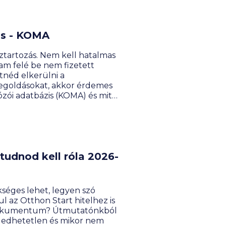
is - KOMA
öztartozás. Nem kell hatalmas
am felé be nem fizetett
tnéd elkerülni a
egoldásokat, akkor érdemes
zói adatbázis (KOMA) és mit
 tudnod kell róla 2026-
kséges lehet, legyen szó
l az Otthon Start hitelhez is
a dokumentum? Útmutatónkból
gedhetetlen és mikor nem