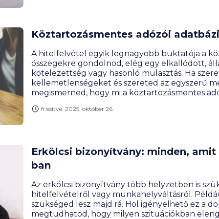
Köztartozásmentes adózói adatbáz
A hitelfelvétel egyik legnagyobb buktatója a k
összegekre gondolnod, elég egy elkallódott, áll
kötelezettség vagy hasonló mulasztás. Ha szere
kellemetlenségeket és szereted az egyszerű m
megismerned, hogy mi a köztartozásmentes adó
tartanak rólad nyilván.
frissítve: 2025. október 26.
Erkölcsi bizonyítvány: minden, amit
ban
Az erkölcsi bizonyítvány több helyzetben is szü
hitelfelvételről vagy munkahelyváltásról. Példáu
szükséged lesz majd rá. Hol igényelhető ez 
megtudhatod, hogy milyen szituációkban elen