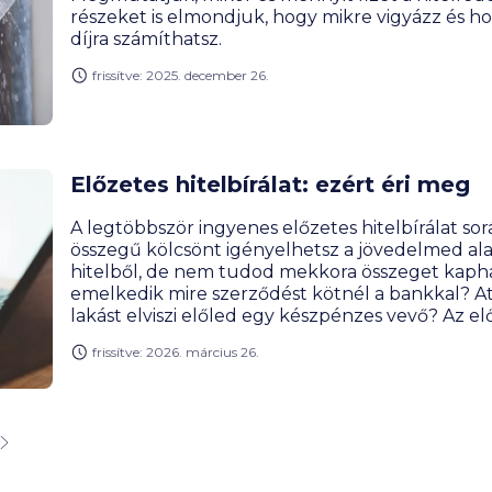
részeket is elmondjuk, hogy mikre vigyázz és ho
díjra számíthatsz.
frissítve: 2025. december 26.
Előzetes hitelbírálat: ezért éri meg
A legtöbbször ingyenes előzetes hitelbírálat 
összegű kölcsönt igényelhetsz a jövedelmed alapján. Lakást szeretnél venni
hitelből, de nem tudod mekkora összeget kaphat
emelkedik mire szerződést kötnél a bankkal? Att
lakást elviszi előled egy készpénzes vevő? Az el
kivédheted! Megmutatjuk milyen előnyökkel jár a
frissítve: 2026. március 26.