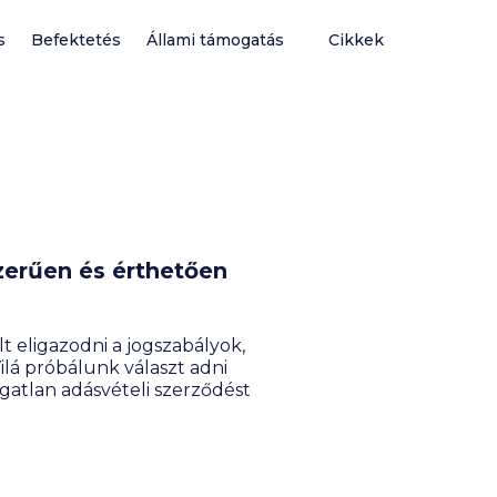
s
Befektetés
Állami támogatás
Cikkek
zerűen és érthetően
t eligazodni a jogszabályok,
ilá próbálunk választ adni
ngatlan adásvételi szerződést