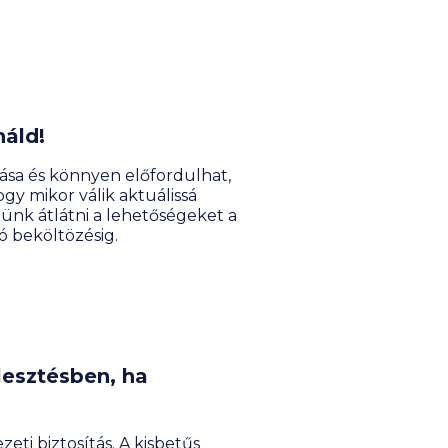
náld!
ása és könnyen előfordulhat,
gy mikor válik aktuálissá
tünk átlátni a lehetőségeket a
ó beköltözésig.
rlesztésben, ha
eti biztosítás. A kisbetűs