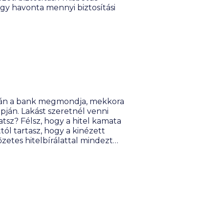
gy havonta mennyi biztosítási
során a bank megmondja, mekkora
sz? Félsz, hogy a hitel kamata
ól tartasz, hogy a kinézett
őzetes hitelbírálattal mindezt
z előzetes hitelbírálat.