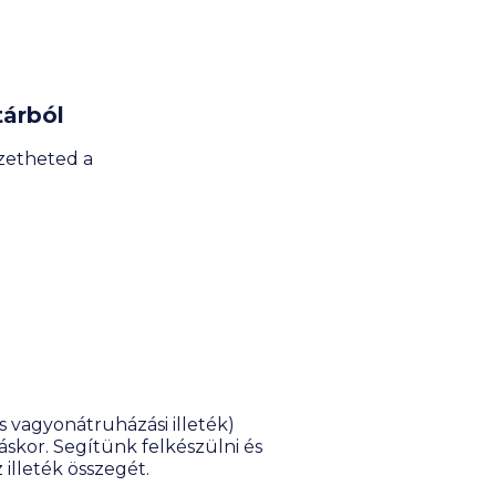
tárból
zetheted a
s vagyonátruházási illeték)
áskor. Segítünk felkészülni és
illeték összegét.