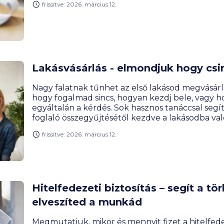
frissítve: 2026. március 12.
Lakásvásárlás - elmondjuk hogy csi
Nagy falatnak tűnhet az első lakásod megvásárl
hogy fogalmad sincs, hogyan kezdj bele, vagy ho
egyáltalán a kérdés. Sok hasznos tanáccsal segí
foglaló összegyűjtésétől kezdve a lakásodba val
frissítve: 2026. március 12.
Hitelfedezeti biztosítás – segít a tö
elveszíted a munkád
Megmutatjuk, mikor és mennyit fizet a hitelfedez