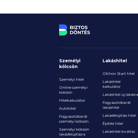
Személyi
Lakáshitel
kölcsön
Otthon Start hitel
Személyi hitel
Lakáshitel
kalkulátor
Online személyi
kölcsön
Lakáshitel új lakásr
Hitelkalkulátor
Fogyasztóbarát
lakáshitel
Autóhitel
Lakásfelújítási hitel
Fogyasztóbarát
személyi kölcsön
Építési hitel
Személyi kölcsön
Lakáshitel kiváltás
lakásfelújításra