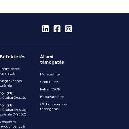
Befektetés
Állami
támogatás
Forint betéti
kamatok
Munkáshitel
Megtakarítási
Csok Plusz
számla
Falusi CSOK
Nyugdíj-
Babaváró hitel
előtakarékosság
Otthonteremtési
Nyugdíj-
támogatás
előtakarékossági
számla (NYESZ)
Önkéntes
nyugdíjpénztár