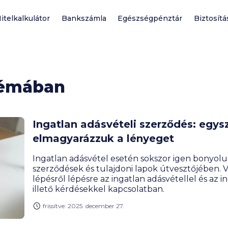
itelkalkulátor
Bankszámla
Egészségpénztár
Biztosítá
témában
Ingatlan adásvételi szerződés: egys
elmagyarázzuk a lényeget
Ingatlan adásvétel esetén sokszor igen bonyolul
szerződések és tulajdoni lapok útvesztőjében. V
lépésről lépésre az ingatlan adásvétellel és az i
illető kérdésekkel kapcsolatban.
frissítve: 2025. december 27.