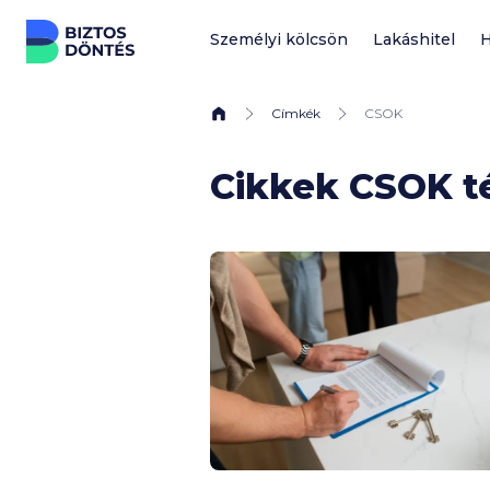
Ugrás a tartalomhoz
Személyi kölcsön
Lakáshitel
H
Címkék
CSOK
Cikkek CSOK 