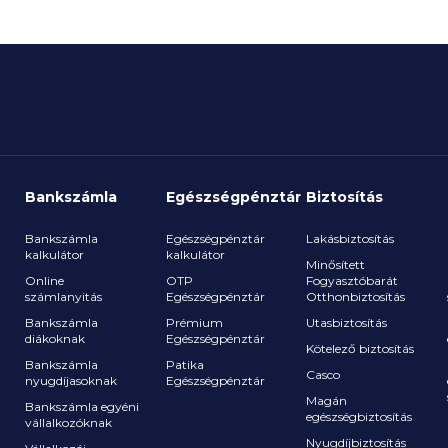
Bankszámla
Egészségpénztár
Biztosítás
Bankszámla
Egészségpénztár
Lakásbiztosítás
kalkulátor
kalkulátor
Minősített
Online
OTP
Fogyasztóbarát
számlanyitás
Egészségpénztár
Otthonbiztosítás
a
Bankszámla
Prémium
Utasbiztosítás
diákoknak
Egészségpénztár
Kötelező biztosítás
Bankszámla
Patika
Casco
nyugdíjasoknak
Egészségpénztár
Magán
Bankszámla egyéni
egészségbiztosítás
vállalkozóknak
Nyugdíjbiztosítás