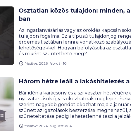
Osztatlan közös tulajdon: minden, a
ban
Az ingatlanvásárlás vagy az öröklés kapcsán sok
tulajdon fogalma. Ez a típusú tulajdonjog reng
érdemes tisztában lenni a vonatkozó szabályoz
lehetőségekkel. Hogyan befolyásolja az osztatlan
és miként szüntethető meg?
frissítve: 2026. február 10.
Három hétre leáll a lakáshitelezés
Bár idén a karácsony és a szilveszter hétvégére e
nyitvatartások így is okozhatnak meglepetéseke
szerint nagyobb gondot okozhat majd a január el
szünet: az igazolások beszerzése megnehezül, a
szüneteltetése pedig lehetetlenné teszi a jelzá
lakáshitelek kiutalását is.
frissítve: 2024. augusztus 14.