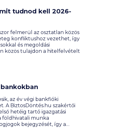
mit tudnod kell 2026-
szor felmerül az osztatlan közös
eteg konfliktushoz vezethet, így
ásokkal és megoldási
 közös tulajdon a hitelfelvételt
 a bankokban
sik, az év végi bankfióki
t. A BiztosDöntés.hu szakértői
ső hetéig tartó igazgatási
 földhivatali munka
logjogok bejegyzését, így a