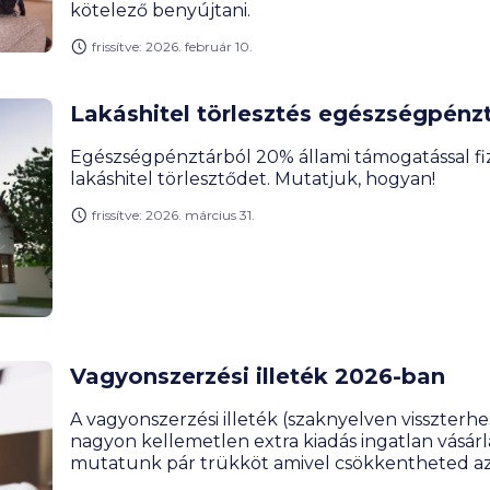
kötelező benyújtani.
frissítve: 2026. február 10.
Lakáshitel törlesztés egészségpénz
Egészségpénztárból 20% állami támogatással fi
lakáshitel törlesztődet. Mutatjuk, hogyan!
frissítve: 2026. március 31.
Vagyonszerzési illeték 2026-ban
A vagyonszerzési illeték (szaknyelven visszterhe
nagyon kellemetlen extra kiadás ingatlan vásárl
mutatunk pár trükköt amivel csökkentheted az 