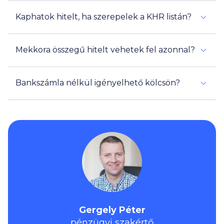
Kaphatok hitelt, ha szerepelek a KHR listán?
Mekkora összegű hitelt vehetek fel azonnal?
40 000
2 millió
Bankszámla nélkül igényelhető kölcsön?
0 000
5 millió
Gergely Péter
pénzügyi szakértő