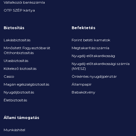
Vállalkozói bankszámla
OTP SZÉP kártya
Biztosítás
Befektetés
Lakásbiztosítás
Forint betéti kamatok
Minősített Fogyasztóbarát
Megtakarítási számla
Otthonbiztosítás
Nyugdíj-előtakarékosság
Utasbiztosítás
Nyugdíj-előtakarékossági számla
Kötelező biztosítás
(NYESZ)
Casco
Önkéntes nyugdíjpénztár
Magán egészségbiztosítás
Állampapír
Nyugdíjbiztosítás
Babakötvény
Életbiztosítás
Állami támogatás
Munkáshitel