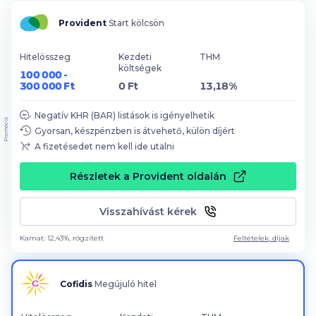
Provident
Start kölcsön
Hitelösszeg
Kezdeti
THM
költségek
100 000 -
300 000 Ft
0 Ft
13,18%
Negatív KHR (BAR) listások is igényelhetik
Promóció
Gyorsan, készpénzben is átvehető, külön díjért
A fizetésedet nem kell ide utalni
Részletek a Provident oldalán
Visszahívást kérek
Kamat: 12,43%, rögzített
Feltételek, díjak
Cofidis
Megújuló hitel