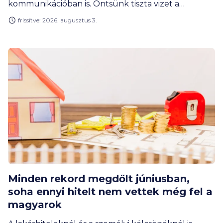
kommunikációban is. Öntsünk tiszta vizet a
pohárba. Tudd meg cikkünkből, mikor melyikről
frissítve: 2026. augusztus 3.
beszélünk, és milyen élethelyzetben lehet
hathatós segítség egyik vagy másik megoldás.
Minden rekord megdőlt júniusban,
soha ennyi hitelt nem vettek még fel a
magyarok