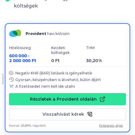
költségek
Provident
havi kölcsön
Hitelösszeg
Kezdeti
THM
költségek
600 000 -
2 000 000 Ft
0 Ft
30,20%
Negatív KHR (BAR) listások is igényelhetik
Promóció
Gyorsan, készpénzben is átvehető, külön díjért
A fizetésedet nem kell ide utalni
Részletek a Provident oldalán
Visszahívást kérek
Kamat: 26,68%, rögzített
Feltételek, díjak