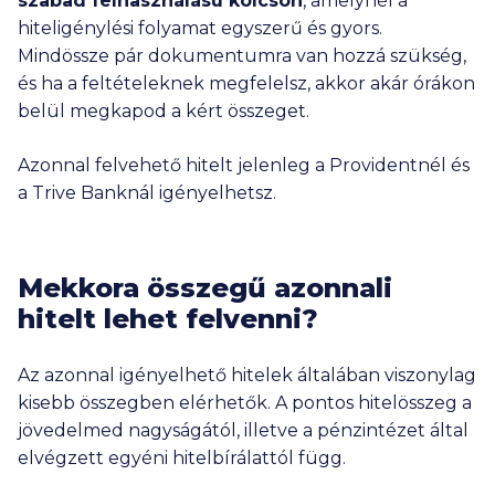
szabad felhasználású kölcsön
, amelynél a
eloszlása miatti egyedi ütemezési célú informatikai
hiteligénylési folyamat egyszerű és gyors.
megoldások. A hiteleket csak negatív KHR listán nem
szereplő, és megfelelő jövedelemmel (és adott esetben
Mindössze pár dokumentumra van hozzá szükség,
fedezettel) rendelkezők kaphatják meg a hitelintézet
és ha a feltételeknek megfelelsz, akkor akár órákon
döntésétől függően. A törlesztőrészletek számítása az
belül megkapod a kért összeget.
aktuálisan meghirdetett kamatokkal történt, amelyeket a
hitelintézetek módosíthatnak. A kiválasztott hitelintézet
által adott ajánlat eltérhet a fent megadott adatoktól,
Azonnal felvehető hitelt jelenleg a Providentnél és
amely vonatkozásában felelősségünket kizárjuk. További
a Trive Banknál igényelhetsz.
részletek az Ügyféltájékoztatónkban (
ITT
), valamint a
hitelintézetek weboldalán vagy azok ügyfélszolgálatain
tekinthetők meg.
Ezeknek a bankoknak a termékeit nem jelenítjük meg a
Mekkora összegű azonnali
kalkulátorainkban: Bank of China, BNP Paribas, Deutsche
hitelt lehet felvenni?
Bank, Duna Takarék Bank, ING, KDB Bank, Merkantil Bank,
Oberbank, Polgári Bank.
Nem találtad meg, amit kerestél? Nézd meg a
gyakran
Az azonnal igényelhető hitelek általában viszonylag
ismételt kérdéseket
is!
kisebb összegben elérhetők. A pontos hitelösszeg a
jövedelmed nagyságától, illetve a pénzintézet által
elvégzett egyéni hitelbírálattól függ.