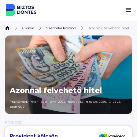
Ugrás a tartalomhoz
Cikkek
Személyi kölcsön
Azonnal felvehető hitel
Azonnal felvehető hitel
Írta:
Gergely Péter
•
publikálva: 2025. március 10.
•
frissítve: 2026. július 25.
•
promóció
PROMÓCIÓ
Provident kölcsön