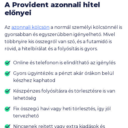
A Provident azonnali hitel
előnyei
Az
azonnali kölcsön
a normál személyi kölcsönnél is
gyorsabban és egyszerűbben igényelhető. Mivel
többnyire kis összegről van szó, és a futamidő is
rövid, a hitelbírálat és a folyósítás is gyors.
Online és telefonon is elindítható az igénylés
Gyors ügyintézés: a pénzt akár órákon belül
készhez kaphatod
Készpénzes folyósításra és törlesztésre is van
lehetőség
Fix összegű havi vagy heti törlesztés, így jól
tervezhető
Nincsenek rejtett vagy extra kiadások és