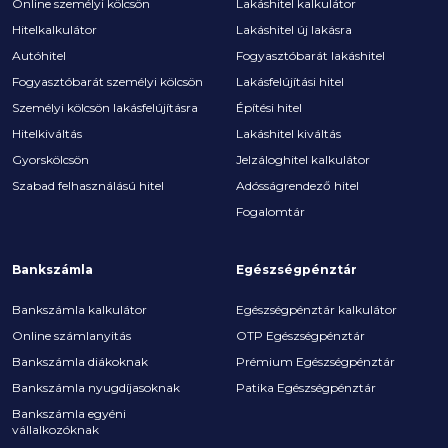
Online személyi kölcsön
Lakáshitel kalkulátor
Hitelkalkulátor
Lakáshitel új lakásra
Autóhitel
Fogyasztóbarát lakáshitel
Fogyasztóbarát személyi kölcsön
Lakásfelújítási hitel
Személyi kölcsön lakásfelújításra
Építési hitel
Hitelkiváltás
Lakáshitel kiváltás
Gyorskölcsön
Jelzáloghitel kalkulátor
Szabad felhasználású hitel
Adósságrendező hitel
Fogalomtár
Bankszámla
Egészségpénztár
Bankszámla kalkulátor
Egészségpénztár kalkulátor
Online számlanyitás
OTP Egészségpénztár
Bankszámla diákoknak
Prémium Egészségpénztár
Bankszámla nyugdíjasoknak
Patika Egészségpénztár
Bankszámla egyéni
vállalkozóknak