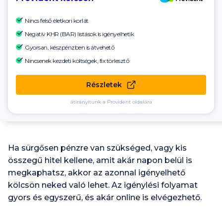
Nincs felső életkori korlát
Negatív KHR (BAR) listások is igényelhetik
Gyorsan, készpénzben is átvehető
Nincsenek kezdeti költségek, fix törlesztő
Részletek
átirányítunk a Provident oldalára
Ha sürgősen pénzre van szükséged, vagy kis
összegű hitel kellene, amit akár napon belül is
megkaphatsz, akkor az azonnal igényelhető
kölcsön neked való lehet. Az igénylési folyamat
gyors és egyszerű, és akár online is elvégezhető.