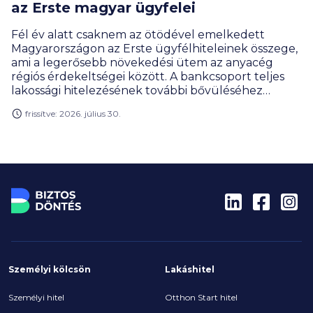
az Erste magyar ügyfelei
Fél év alatt csaknem az ötödével emelkedett
Magyarországon az Erste ügyfélhiteleinek összege,
ami a legerősebb növekedési ütem az anyacég
régiós érdekeltségei között. A bankcsoport teljes
lakossági hitelezésének további bővüléséhez
nagyban hozzájárult a jelzálogkölcsönök iránti
frissítve: 2026. július 30.
kereslet élénkülése.
Személyi kölcsön
Lakáshitel
Személyi hitel
Otthon Start hitel