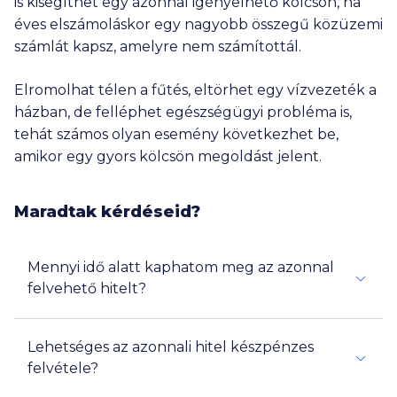
is kisegíthet egy azonnal igényelhető kölcsön, ha
éves elszámoláskor egy nagyobb összegű közüzemi
számlát kapsz, amelyre nem számítottál.
Elromolhat télen a fűtés, eltörhet egy vízvezeték a
házban, de felléphet egészségügyi probléma is,
tehát számos olyan esemény következhet be,
amikor egy gyors kölcsön megoldást jelent.
Maradtak kérdéseid?
Mennyi idő alatt kaphatom meg az azonnal
felvehető hitelt?
Lehetséges az azonnali hitel készpénzes
felvétele?