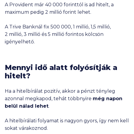
A Provident már
40 000
forinttól is ad hitelt, a
maximum pedig
2 millió
forint lehet.
A Trive Banknál fix 50
0 000
,
1 millió
,
1,5 millió
,
2 millió
,
3 millió
és
5 millió
forintos kölcsön
igényelhető.
Mennyi idő alatt folyósítják a
hitelt?
Ha a hitelbírálat pozitív, akkor a pénzt tényleg
azonnal megkapod, tehát többnyire
még napon
belül nálad lehet
.
A hitelbírálati folyamat is nagyon gyors, így nem kell
sokat várakoznod.