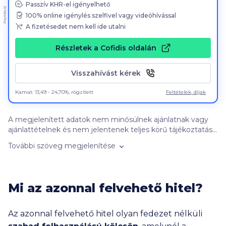
Passzív KHR-el igényelhető
Promóció
100
% online igénylés szelfivel vagy videóhívással
A fizetésedet nem kell ide utalni
Részletek a Cofidis oldalán
Visszahívást kérek
Kamat: 13,49 - 24,70%, rögzített
Feltételek, díjak
A megjelenített adatok nem minősülnek ajánlatnak vagy
ajánlattételnek és nem jelentenek teljes körű tájékoztatást,
azok kizárólag informatív jellegűek, szerződéskötési
További szöveg megjelenítése
kötelezettséget nem jelentenek. Felhívjuk figyelmét, hogy
a kalkulátorban szereplő banki ajánlatok nem feltétlenül
objektív összehasonlítás alapján jelennek meg. A banki
ajánlatok sorrendjét befolyásolhatja a kattintások
Mi az azonnal felvehető hitel?
gyakorisága, a bankokkal kötött promóciós szerződés
tartalma (így különösen: a promóciós díj összege, illetve a
megrendelt kattintási szám mennyisége), valamint az
Az azonnal felvehető hitel olyan fedezet nélküli
ajánlatok megjelenésének időben történő egyenletes