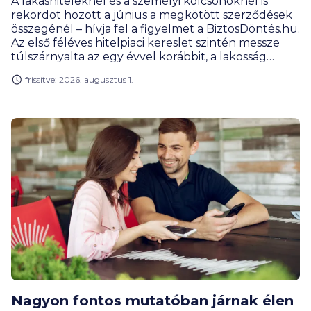
A lakáshiteleknél és a személyi kölcsönöknél is
rekordot hozott a június a megkötött szerződések
összegénél – hívja fel a figyelmet a BiztosDöntés.hu.
Az első féléves hitelpiaci kereslet szintén messze
túlszárnyalta az egy évvel korábbit, a lakosság
hitelportfóliójának mérete pedig már 14 000
frissítve: 2026. augusztus 1.
milliárd forint közelében mozog.
Nagyon fontos mutatóban járnak élen