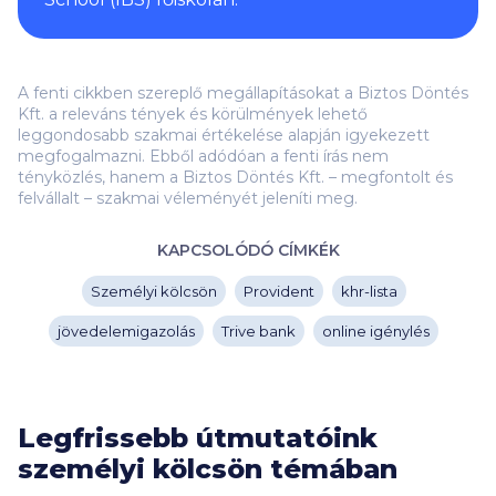
A fenti cikkben szereplő megállapításokat a Biztos Döntés
Kft. a releváns tények és körülmények lehető
leggondosabb szakmai értékelése alapján igyekezett
megfogalmazni. Ebből adódóan a fenti írás nem
tényközlés, hanem a Biztos Döntés Kft. – megfontolt és
felvállalt – szakmai véleményét jeleníti meg.
KAPCSOLÓDÓ CÍMKÉK
Személyi kölcsön
Provident
khr-lista
jövedelemigazolás
Trive bank
online igénylés
Legfrissebb útmutatóink
személyi kölcsön témában