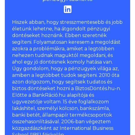
Hiszek abban, hogy stresszmentesebb és jobb
életünk lehetne, ha átgondolt pénzügyi
döntéseket hoznánk. Ebben szeretnék
segíteni. Folyamatosan keresem a megoldást
azokra a problémákra, amiket a legtöbben
nehezen tudnak maguktól megoldani, és
ahol egy jó döntésnek komoly hatása van.
Úgy gondolom, hogy a pénzügyek világa az,
amiben a legtöbbet tudok segíteni. 2010 óta
azon dolgozom, hogy segítsek tudatos és
biztos döntéseket hozni a BiztosDöntés.hu-n.
Előtte a BankRáció.hu alapítója és
ügyvezetője voltam. 15 éve foglalkozom
lakáshitel, személyi kölcsön, bankszámla,
banki betét, állampapír termékcsoportok
összehasonlításával. 2006-ban végeztem
közgazdászként az International Business
School (IBS) főiskolán.