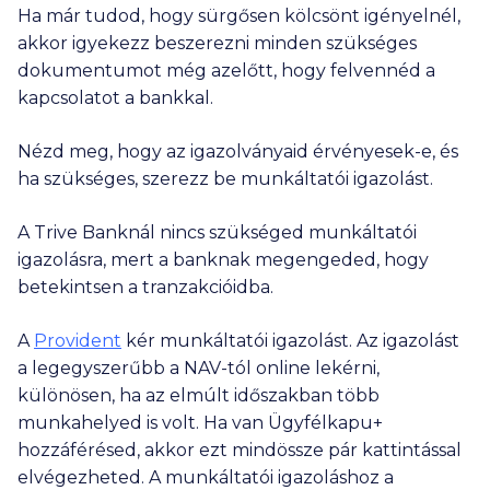
Ha már tudod, hogy sürgősen kölcsönt igényelnél,
akkor igyekezz beszerezni minden szükséges
dokumentumot még azelőtt, hogy felvennéd a
kapcsolatot a bankkal.
Nézd meg, hogy az igazolványaid érvényesek-e, és
ha szükséges, szerezz be munkáltatói igazolást.
A Trive Banknál nincs szükséged munkáltatói
igazolásra, mert a banknak megengeded, hogy
betekintsen a tranzakcióidba.
A
Provident
kér munkáltatói igazolást. Az igazolást
a legegyszerűbb a NAV-tól online lekérni,
különösen, ha az elmúlt időszakban több
munkahelyed is volt. Ha van Ügyfélkapu+
hozzáférésed, akkor ezt mindössze pár kattintással
elvégezheted. A munkáltatói igazoláshoz a