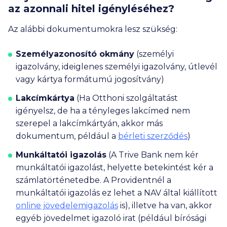
az azonnali hitel igényléséhez?
Az alábbi dokumentumokra lesz szükség:
Személyazonosító okmány
(személyi
igazolvány, ideiglenes személyi igazolvány, útlevél
vagy kártya formátumú jogosítvány)
Lakcímkártya
(Ha Otthoni szolgáltatást
igényelsz, de ha a tényleges lakcímed nem
szerepel a lakcímkártyán, akkor más
dokumentum, például a
bérleti szerződés
)
Munkáltatói igazolás
(A Trive Bank nem kér
munkáltatói igazolást, helyette betekintést kér a
számlatörténetedbe. A Providentnél a
munkáltatói igazolás ez lehet a NAV által kiállított
online jövedelemigazolás
is), illetve ha van, akkor
egyéb jövedelmet igazoló irat (például bírósági