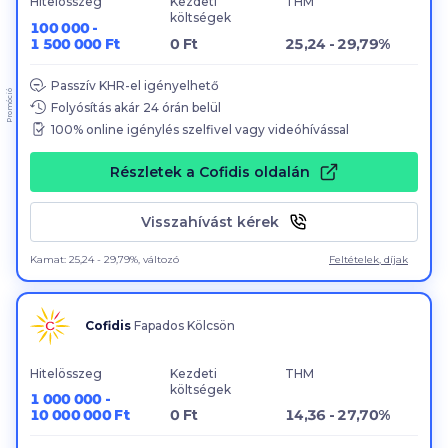
Hitelösszeg
Kezdeti
THM
költségek
100 000 -
1 500 000 Ft
0 Ft
25,24 - 29,79%
Passzív KHR-el igényelhető
Promóció
Folyósítás akár
24
órán belül
100
% online igénylés szelfivel vagy videóhívással
Részletek a Cofidis oldalán
Visszahívást kérek
Kamat: 25,24 - 29,79%, változó
Feltételek, díjak
Cofidis
Fapados Kölcsön
Hitelösszeg
Kezdeti
THM
költségek
1 000 000 -
10 000 000 Ft
0 Ft
14,36 - 27,70%