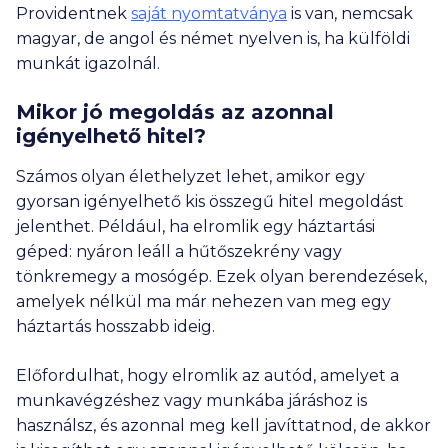
Providentnek
saját nyomtatványa
is van, nemcsak
magyar, de angol és német nyelven is, ha külföldi
munkát igazolnál.
Mikor jó megoldás az azonnal
igényelhető hitel?
Számos olyan élethelyzet lehet, amikor egy
gyorsan igényelhető kis összegű hitel megoldást
jelenthet. Például, ha elromlik egy háztartási
géped: nyáron leáll a hűtőszekrény vagy
tönkremegy a mosógép. Ezek olyan berendezések,
amelyek nélkül ma már nehezen van meg egy
háztartás hosszabb ideig.
Előfordulhat, hogy elromlik az autód, amelyet a
munkavégzéshez vagy munkába járáshoz is
használsz, és azonnal meg kell javíttatnod, de akkor