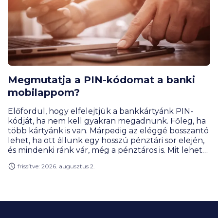
Megmutatja a PIN-kódomat a banki
mobilappom?
Előfordul, hogy elfelejtjük a bankkártyánk PIN-
kódját, ha nem kell gyakran megadnunk. Főleg, ha
több kártyánk is van. Márpedig az eléggé bosszantó
lehet, ha ott állunk egy hosszú pénztári sor elején,
és mindenki ránk vár, még a pénztáros is. Mit lehet
gyorsan tenni ilyenkor?
frissítve: 2026. augusztus 2.