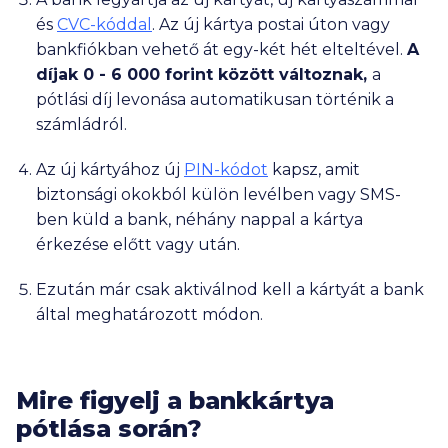
és
CVC-kóddal
. Az új kártya postai úton vagy
bankfiókban vehető át egy-két hét elteltével.
A
díjak
0 - 6 000
forint között változnak,
a
pótlási díj levonása automatikusan történik a
számládról.
Az új kártyához új
PIN-kódot
kapsz, amit
biztonsági okokból külön levélben vagy SMS-
ben küld a bank, néhány nappal a kártya
érkezése előtt vagy után.
Ezután már csak
aktiválnod
kell a kártyát a bank
által meghatározott módon.
Mire figyelj a bankkártya
pótlása során?