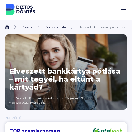
Ugrás a tartalomhoz
Cikkek
Bankszámla
Elveszett bankkártya pótlása – 
Elveszett bankkártya pótlása
– mit tegyél, ha eltűnt a
kártyád?
Írta:
Németh Krisztián
•
publikálva: 2025. június 19.
•
frissítve: 2026. március 12.
PROMÓCIÓ
TOP számlacsomag