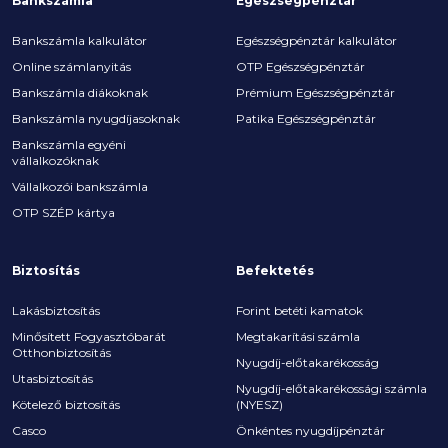
Bankszámla
Egészségpénztár
Bankszámla kalkulátor
Egészségpénztár kalkulátor
Online számlanyitás
OTP Egészségpénztár
Bankszámla diákoknak
Prémium Egészségpénztár
Bankszámla nyugdíjasoknak
Patika Egészségpénztár
Bankszámla egyéni
vállalkozóknak
Vállalkozói bankszámla
OTP SZÉP kártya
Biztosítás
Befektetés
Lakásbiztosítás
Forint betéti kamatok
Minősített Fogyasztóbarát
Megtakarítási számla
Otthonbiztosítás
Nyugdíj-előtakarékosság
Utasbiztosítás
Nyugdíj-előtakarékossági számla
Kötelező biztosítás
(NYESZ)
Casco
Önkéntes nyugdíjpénztár