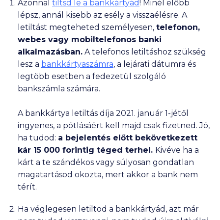
Azonnal
tiltsd le a bankkártyád
! Minél előbb
lépsz, annál kisebb az esély a visszaélésre. A
letiltást megteheted személyesen,
telefonon,
webes vagy mobiltelefonos banki
alkalmazásban.
A telefonos letiltáshoz szükség
lesz a
bankkártyaszámra
, a lejárati dátumra és
legtöbb esetben a fedezetül szolgáló
bankszámla számára.
A bankkártya letiltás díja 2021. január 1-jétől
ingyenes, a pótlásáért kell majd csak fizetned. Jó,
ha tudod:
a bejelentés
előtt bekövetkezett
kár
15 000
forintig téged terhel.
Kivéve ha a
kárt a te szándékos vagy súlyosan gondatlan
magatartásod okozta, mert akkor a bank nem
térít.
Ha véglegesen letiltod a bankkártyád, azt már