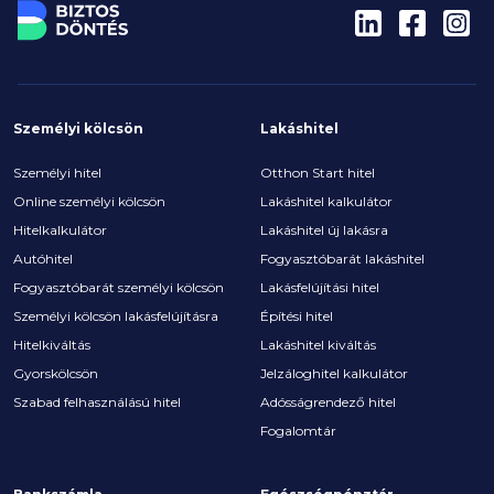
Személyi kölcsön
Lakáshitel
Személyi hitel
Otthon Start hitel
Online személyi kölcsön
Lakáshitel kalkulátor
Hitelkalkulátor
Lakáshitel új lakásra
Autóhitel
Fogyasztóbarát lakáshitel
Fogyasztóbarát személyi kölcsön
Lakásfelújítási hitel
Személyi kölcsön lakásfelújításra
Építési hitel
Hitelkiváltás
Lakáshitel kiváltás
Gyorskölcsön
Jelzáloghitel kalkulátor
Szabad felhasználású hitel
Adósságrendező hitel
Fogalomtár