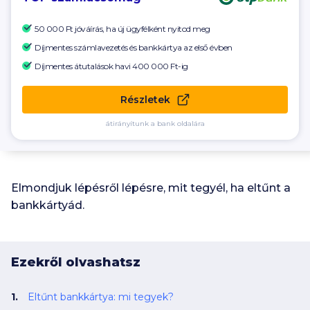
50 000 Ft
jóváírás, ha új ügyfélként nyitod meg
Díjmentes számlavezetés és bankkártya az első évben
Díjmentes átutalások havi
400 000 Ft-ig
Részletek
átirányítunk a bank oldalára
Elmondjuk lépésről lépésre, mit tegyél, ha eltűnt a
bankkártyád.
Ezekről olvashatsz
Eltűnt bankkártya: mi tegyek?