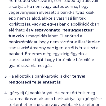
nem tudod visszavonni, nem tudod újra aktiválni
a kártyát. Ha nem vagy biztos benne, hogy
végérvényesen elveszett a bankkártyád, csak
épp nem találod, akkor a
vásárlási limitek
korlátozása
, vagy az egyes banki applikációkban
elérhető és
visszavonható
“felfüggesztés”
funkció
is megoldás lehet.
Ellenőrizd a
bankszámládat
, hogy nem történt-e illetéktelen
tranzakció! Amennyiben igen, erről is értesítsd a
bankod. Érdemes még egy ideig figyelni a
tranzakciók listáját, hogy történik-e bármiféle
gyanús számlamozgás.
Ha ellopták a bankkártyád, akkor
tegyél
rendőrségi
feljelentést
is!
Igényelj új bankkártyát!
Ha nem történik meg
automatikusan, akkor a bankkártya újraigénylése
történhet online (app vagy webbank), telefonon