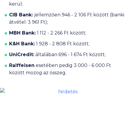
kerül;
CIB Bank:
jellemzően
946 - 2 106 Ft
között (banki
átvétel:
3 961 Ft
);
MBH Bank:
1 112 - 2 266 Ft
között;
K&H Bank:
1 928 - 2 808 Ft
között;
UniCredit:
általában
696 - 1 674 Ft
között;
Raiffeisen
esetében pedig
3 000 - 6 000 Ft
között mozog az összeg.