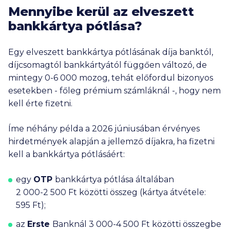
Mennyibe kerül az elveszett
bankkártya pótlása?
Egy elveszett bankkártya pótlásának díja banktól,
díjcsomagtól bankkártyától függően változó, de
mintegy
0-6 000
mozog, tehát előfordul bizonyos
esetekben - főleg prémium számláknál -, hogy nem
kell érte fizetni.
Íme néhány példa a 2026 júniusában érvényes
hirdetmények alapján a jellemző díjakra, ha fizetni
kell a bankkártya pótlásáért:
egy
OTP
bankkártya pótlása általában
2 000-2 500 Ft
közötti összeg (kártya átvétele:
595 Ft
);
az
Erste
Banknál
3 000-4 500 Ft
közötti összegbe