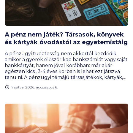
A pénz nem játék? Társasok, könyvek
és kártyák óvodástól az egyetemistáig
A pénzügyi tudatosság nem akkortól kezdődik,
amikor a gyerek először kap bankszámlát vagy saját
bankkártyát, hanem jóval korábban: már akár
egészen kicsi, 3-4 éves korban is lehet ezt játszva
tanulni. A pénzügyi témájú társasjátékok, kártyák,
online megoldások és szerepjátékok úgy tanítanak
frissítve: 2026. augusztus 6.
meg tervezni, mérlegelni, gyűjteni vagy éppen
döntéseket hozni, hogy közben a gyerekek
számára mindez élmény marad, nem tananyag. A
BiztosDöntés.hu gyűjtéséből kiderül, hogy akár az
egyetemisták is találnak olyan játékot, ami segít
nekik meghozni az első nagy pénzügyi
elhatározásukat.