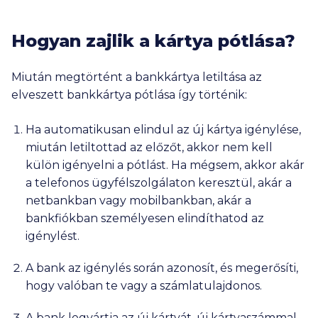
Hogyan zajlik a kártya pótlása?
Miután megtörtént a bankkártya letiltása az
elveszett bankkártya pótlása így történik:
Ha
automatikusan
elindul az új kártya igénylése,
miután letiltottad az előzőt, akkor nem kell
külön igényelni a pótlást. Ha mégsem, akkor akár
a telefonos ügyfélszolgálaton keresztül, akár a
netbankban vagy mobilbankban, akár a
bankfiókban személyesen
elindíthatod
az
igénylést.
A bank az igénylés során
azonosít
, és megerősíti,
hogy valóban te vagy a számlatulajdonos.
A bank
legyártja
az új kártyát, új kártyaszámmal