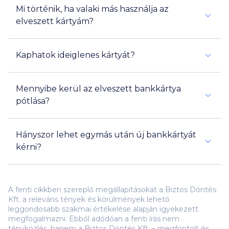
Mi történik, ha valaki más használja az
elveszett kártyám?
Kaphatok ideiglenes kártyát?
15 000
Mennyibe kerül az elveszett bankkártya
pótlása?
1 000 - 6 000 Ft
Hányszor lehet egymás után új bankkártyát
kérni?
A fenti cikkben szereplő megállapításokat a Biztos Döntés
Kft. a releváns tények és körülmények lehető
leggondosabb szakmai értékelése alapján igyekezett
megfogalmazni. Ebből adódóan a fenti írás nem
tényközlés, hanem a Biztos Döntés Kft. – megfontolt és