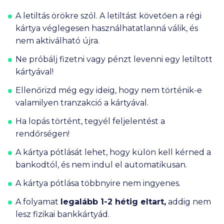
A letiltás
örökre
szól. A letiltást követően a régi
kártya véglegesen használhatatlanná válik, és
nem aktiválható újra.
Ne próbálj fizetni vagy pénzt levenni egy letiltott
kártyával!
Ellenőrizd
még egy ideig, hogy nem történik-e
valamilyen tranzakció a kártyával.
Ha lopás történt, tegyél
feljelentést
a
rendőrségen!
A kártya pótlását lehet, hogy külön kell kérned a
bankodtól, és nem indul el automatikusan.
A kártya pótlása többnyire
nem ingyenes
.
A folyamat
legalább
1-2 hétig
eltart,
addig nem
lesz fizikai bankkártyád.