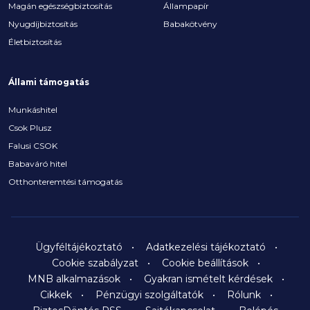
Magán egészségbiztosítás
Állampapír
Nyugdíjbiztosítás
Babakötvény
Életbiztosítás
Állami támogatás
Munkáshitel
Csok Plusz
Falusi CSOK
Babaváró hitel
Otthonteremtési támogatás
Ügyféltájékoztató
Adatkezelési tájékoztató
Cookie szabályzat
Cookie beállítások
MNB alkalmazások
Gyakran ismételt kérdések
Cikkek
Pénzügyi szolgáltatók
Rólunk