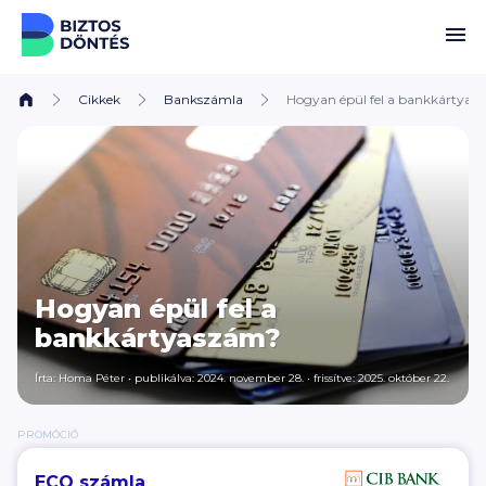
Ugrás a tartalomhoz
Cikkek
Bankszámla
Hogyan épül fel a bankkártyas
Hogyan épül fel a
bankkártyaszám?
Írta:
Homa Péter
•
publikálva: 2024. november 28.
•
frissítve: 2025. október 22.
PROMÓCIÓ
ECO számla