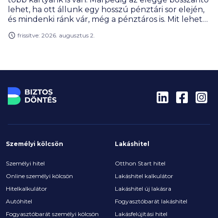
lehet, ha ott állunk egy hosszú pénztári sor elején,
és mindenki ránk vár, még a pénztáros is. Mit lehet
gyorsan tenni ilyenkor?
frissítve: 2026. augusztus 2.
Személyi kölcsön
Lakáshitel
Személyi hitel
Otthon Start hitel
Online személyi kölcsön
Lakáshitel kalkulátor
Hitelkalkulátor
Lakáshitel új lakásra
Autóhitel
Fogyasztóbarát lakáshitel
Fogyasztóbarát személyi kölcsön
Lakásfelújítási hitel