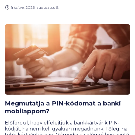
online megoldások és szerepjátékok úgy tanítanak
frissítve: 2026. augusztus 6.
meg tervezni, mérlegelni, gyűjteni vagy éppen
döntéseket hozni, hogy közben a gyerekek
számára mindez élmény marad, nem tananyag. A
BiztosDöntés.hu gyűjtéséből kiderül, hogy akár az
egyetemisták is találnak olyan játékot, ami segít
nekik meghozni az első nagy pénzügyi
elhatározásukat.
Megmutatja a PIN-kódomat a banki
mobilappom?
Előfordul, hogy elfelejtjük a bankkártyánk PIN-
kódját, ha nem kell gyakran megadnunk. Főleg, ha
több kártyánk is van. Márpedig az eléggé bosszantó