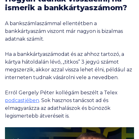
ismerik a bankkártyaszámom?
A bankszámlaszámmal ellentétben a
bankkártyaszám viszont már nagyon is bizalmas
adatnak számít.
Ha a bankkártyaszámodat és az ahhoz tartozó, a
kártya hátoldalán lévő, „titkos” 3 jegyű számot
megszerzik, akkor azzal vissza lehet élni, például az
interneten tudnak vásárolni vele a nevedben.
Erről Gergely Péter kollégám beszélt a Telex
podcastjében
. Sok hasznos tanácsot ad és
elmagyarázza az adathalászok és bűnözők
legismertebb átveréseit is.