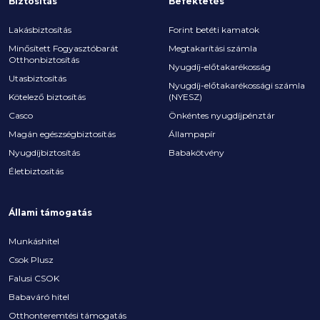
Biztosítás
Befektetés
Lakásbiztosítás
Forint betéti kamatok
Minősített Fogyasztóbarát
Megtakarítási számla
Otthonbiztosítás
Nyugdíj-előtakarékosság
Utasbiztosítás
Nyugdíj-előtakarékossági számla
Kötelező biztosítás
(NYESZ)
Casco
Önkéntes nyugdíjpénztár
Magán egészségbiztosítás
Állampapír
Nyugdíjbiztosítás
Babakötvény
Életbiztosítás
Állami támogatás
Munkáshitel
Csok Plusz
Falusi CSOK
Babaváró hitel
Otthonteremtési támogatás