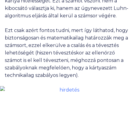
kártya hitelességét. Ezt a számot viszont nem a
kibocsátó választja ki, hanem az úgynevezett Luhn-
algoritmus eljárás által kerül a számsor végére.
Ezt csak azért fontos tudni, mert így láthatod, hogy
biztonságosan és matematikailag határozzák meg a
számsort, ezzel elkerülve a csalás és a tévesztés
lehetőségét (hiszen tévesztéskor az ellenőrző
számot is el kell téveszteni, méghozzá pontosan a
szabályoknak megfelelően, hogy a kártyaszám
technikailag szabályos legyen).