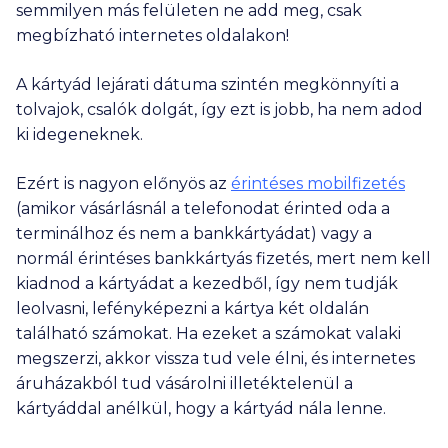
semmilyen más felületen ne add meg, csak
megbízható internetes oldalakon!
A kártyád lejárati dátuma szintén megkönnyíti a
tolvajok, csalók dolgát, így ezt is jobb, ha nem adod
ki idegeneknek.
Ezért is nagyon előnyös az
érintéses mobilfizetés
(amikor vásárlásnál a telefonodat érinted oda a
terminálhoz és nem a bankkártyádat) vagy a
normál érintéses bankkártyás fizetés, mert nem kell
kiadnod a kártyádat a kezedből, így nem tudják
leolvasni, lefényképezni a kártya két oldalán
található számokat. Ha ezeket a számokat valaki
megszerzi, akkor vissza tud vele élni, és internetes
áruházakból tud vásárolni illetéktelenül a
kártyáddal anélkül, hogy a kártyád nála lenne.