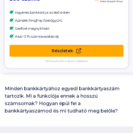
Ingyenes bankkártya az első évben
Ajándék RingPay fizetőgyűrű
Szelfivel megnyitható
Akár 0 Ft számlavezetési díj
Részletek
átirányítunk a bank oldalára
Minden bankkártyához egyedi bankkártyaszám
tartozik. Mi a funkciója ennek a hosszú
számsornak? Hogyan épül fel a
bankkártyaszámod és mi tudható meg belőle?