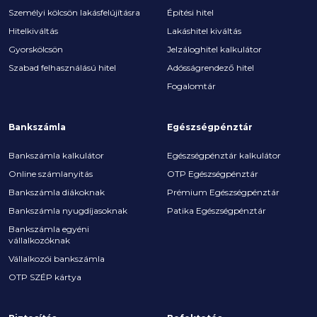
Személyi kölcsön lakásfelújításra
Építési hitel
Hitelkiváltás
Lakáshitel kiváltás
Gyorskölcsön
Jelzáloghitel kalkulátor
Szabad felhasználású hitel
Adósságrendező hitel
Fogalomtár
Bankszámla
Egészségpénztár
Bankszámla kalkulátor
Egészségpénztár kalkulátor
Online számlanyitás
OTP Egészségpénztár
Bankszámla diákoknak
Prémium Egészségpénztár
Bankszámla nyugdíjasoknak
Patika Egészségpénztár
Bankszámla egyéni
vállalkozóknak
Vállalkozói bankszámla
OTP SZÉP kártya