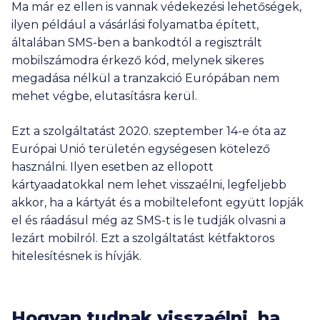
Ma már ez ellen is vannak védekezési lehetőségek,
ilyen például a vásárlási folyamatba épített,
általában SMS-ben a bankodtól a regisztrált
mobilszámodra érkező kód, melynek sikeres
megadása nélkül a tranzakció Európában nem
mehet végbe, elutasításra kerül.
Ezt a szolgáltatást 2020. szeptember 14-e óta az
Európai Unió területén egységesen kötelező
használni. Ilyen esetben az ellopott
kártyaadatokkal nem lehet visszaélni, legfeljebb
akkor, ha a kártyát és a mobiltelefont együtt lopják
el és ráadásul még az SMS-t is le tudják olvasni a
lezárt mobilról. Ezt a szolgáltatást kétfaktoros
hitelesítésnek is hívják.
Hogyan tudnak visszaélni, ha