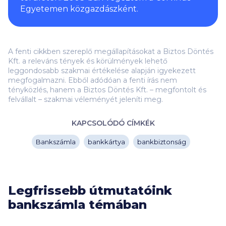
Egyetemen közgazdászként.
A fenti cikkben szereplő megállapításokat a Biztos Döntés
Kft. a releváns tények és körülmények lehető
leggondosabb szakmai értékelése alapján igyekezett
megfogalmazni. Ebből adódóan a fenti írás nem
tényközlés, hanem a Biztos Döntés Kft. – megfontolt és
felvállalt – szakmai véleményét jeleníti meg.
KAPCSOLÓDÓ CÍMKÉK
Bankszámla
bankkártya
bankbiztonság
Legfrissebb útmutatóink
bankszámla témában