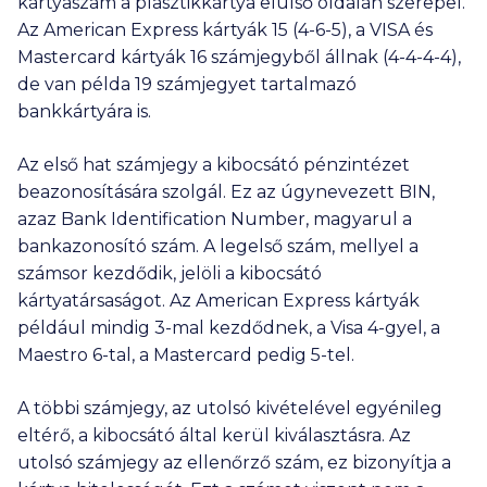
kártyaszám a plasztikkártya elülső oldalán szerepel.
Az American Express kártyák 15 (4-6-5), a VISA és
Mastercard kártyák 16 számjegyből állnak (4-4-4-4),
de van példa 19 számjegyet tartalmazó
bankkártyára is.
Az első hat számjegy a kibocsátó pénzintézet
beazonosítására szolgál. Ez az úgynevezett BIN,
azaz Bank Identification Number, magyarul a
bankazonosító szám. A legelső szám, mellyel a
számsor kezdődik, jelöli a kibocsátó
kártyatársaságot. Az American Express kártyák
például mindig 3-mal kezdődnek, a Visa 4-gyel, a
Maestro 6-tal, a Mastercard pedig 5-tel.
A többi számjegy, az utolsó kivételével egyénileg
eltérő, a kibocsátó által kerül kiválasztásra. Az
utolsó számjegy az ellenőrző szám, ez bizonyítja a