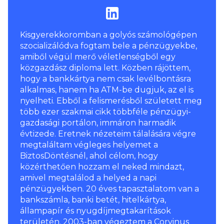
Kisgyerekkoromban a golyós számológépen
szocializálódva fogtam bele a pénzügyekbe,
amiből végül merő véletlenségből egy
közgazdász diploma lett. Közben rájöttem,
hogy a bankkártya nem csak levélbontásra
alkalmas, hanem ha ATM-be dugjuk, az el is
nyelheti. Ebből a felismerésből született meg
több ezer szakmai cikk többféle pénzügyi-
gazdasági portálon, immáron harmadik
évtizede. Eretnek nézeteim tálalására végre
megtaláltam végleges helyemet a
BiztosDöntésnél, ahol célom, hogy
közérthetően hozzam el neked mindazt,
amivel megtalálod a helyed a napi
pénzügyekben. 20 éves tapasztalatom van a
bankszámla, banki betét, hitelkártya,
állampapír és nyugdíjmegtakarítások
területén. 2003-ban végeztem a Corvinus