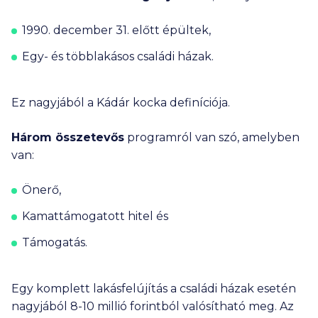
aktuálisan meghirdetett kamatokkal történt, amelyeket a
hitelintézetek módosíthatnak. A kiválasztott hitelintézet
által adott ajánlat eltérhet a fent megadott adatoktól,
1990. december 31. előtt épültek,
amely vonatkozásában felelősségünket kizárjuk. További
Egy- és többlakásos családi házak.
részletek az Ügyféltájékoztatónkban (
ITT
), valamint a
hitelintézetek weboldalán vagy azok ügyfélszolgálatain
tekinthetők meg.
Ezeknek a bankoknak a termékeit nem jelenítjük meg a
Ez nagyjából a Kádár kocka definíciója.
kalkulátorainkban: Bank of China, BNP Paribas, Deutsche
Bank, Duna Takarék Bank, ING, KDB Bank, Merkantil Bank,
Három összetevős
programról van szó, amelyben
Oberbank, Polgári Bank.
van:
Nem találtad meg, amit kerestél? Nézd meg a
gyakran
ismételt kérdéseket
is!
Önerő,
Kamattámogatott hitel és
Támogatás.
Egy komplett lakásfelújítás a családi házak esetén
nagyjából
8-10 millió
forintból valósítható meg. Az