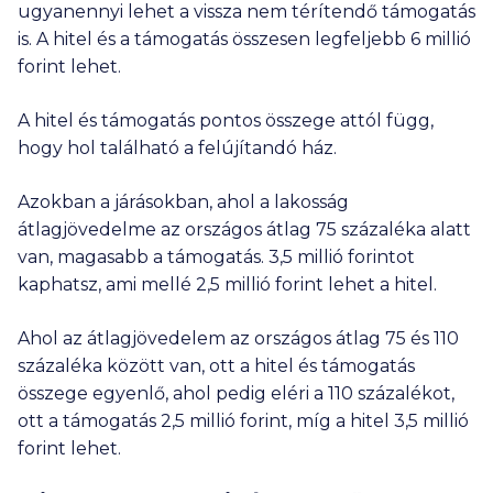
ugyanennyi lehet a vissza nem térítendő támogatás
is. A hitel és a támogatás összesen legfeljebb
6 millió
forint lehet.
A hitel és támogatás pontos összege attól függ,
hogy hol található a felújítandó ház.
Azokban a járásokban, ahol a lakosság
átlagjövedelme az országos átlag 75 százaléka alatt
van, magasabb a támogatás.
3,5 millió
forintot
kaphatsz, ami mellé
2,5 millió
forint lehet a hitel.
Ahol az átlagjövedelem az országos átlag 75 és 110
százaléka között van, ott a hitel és támogatás
összege egyenlő, ahol pedig eléri a 110 százalékot,
ott a támogatás
2,5 millió
forint, míg a hitel
3,5 millió
forint lehet.