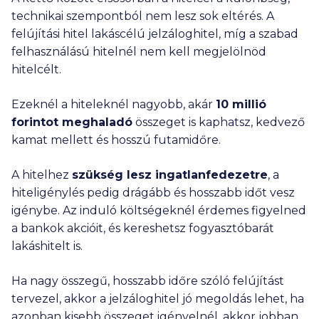
amely vonatkozásában felelősségünket kizárjuk. További
technikai szempontból nem lesz sok eltérés. A
részletek az Ügyféltájékoztatónkban (
ITT
), valamint a
felújítási hitel lakáscélú jelzáloghitel, míg a szabad
hitelintézetek weboldalán vagy azok ügyfélszolgálatain
felhasználású hitelnél nem kell megjelölnöd
tekinthetők meg.
hitelcélt.
Ezeknek a bankoknak a termékeit nem jelenítjük meg a
kalkulátorainkban: Bank of China, BNP Paribas, Deutsche
Bank, Duna Takarék Bank, ING, KDB Bank, Merkantil Bank,
Ezeknél a hiteleknél nagyobb, akár
10 millió
Oberbank, Polgári Bank.
forintot meghaladó
összeget is kaphatsz, kedvező
Nem találtad meg, amit kerestél? Nézd meg a
gyakran
kamat mellett és hosszú futamidőre.
ismételt kérdéseket
is!
A hitelhez
szükség lesz ingatlanfedezetre
, a
hiteligénylés pedig drágább és hosszabb időt vesz
igénybe. Az induló költségeknél érdemes figyelned
a bankok akcióit, és kereshetsz fogyasztóbarát
lakáshitelt is.
Ha nagy összegű, hosszabb időre szóló felújítást
tervezel, akkor a jelzáloghitel jó megoldás lehet, ha
azonban kisebb összeget igényelnél, akkor jobban