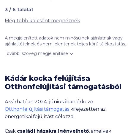
3
/
6
találat
Még több kölcsönt megnéznék
A megjelenített adatok nem minősülnek ajánlatnak vagy
ajánlattételnek és nem jelentenek teljes körű tájékoztatást,
azok kizárólag informatív jellegűek, szerződéskötési
További szöveg megjelenítése
kötelezettséget nem jelentenek. Felhívjuk figyelmét, hogy
a kalkulátorban szereplő banki ajánlatok nem feltétlenül
objektív összehasonlítás alapján jelennek meg. A banki
ajánlatok sorrendjét befolyásolhatja a kattintások
Kádár kocka felújítása
gyakorisága, a bankokkal kötött promóciós szerződés
Otthonfelújítási támogatásból
tartalma (így különösen: a promóciós díj összege, illetve a
megrendelt kattintási szám mennyisége), valamint az
ajánlatok megjelenésének időben történő egyenletes
A várhatóan 2024. júniusában érkező
eloszlása miatti egyedi ütemezési célú informatikai
Otthonfelújítási támogatás
kifejezetten az
megoldások. A hiteleket csak negatív KHR listán nem
szereplő, és megfelelő jövedelemmel (és adott esetben
energetikai fejújítást célozza.
fedezettel) rendelkezők kaphatják meg a hitelintézet
döntésétől függően. A törlesztőrészletek számítása az
Csak
családi házakra igényelhető
, amelyek