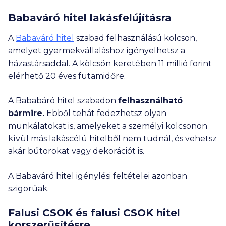
Babaváró hitel lakásfelújításra
A
Babaváró hitel
szabad felhasználású kölcsön,
amelyet gyermekvállaláshoz igényelhetsz a
házastársaddal. A kölcsön keretében
11 millió
forint
elérhető 20 éves futamidőre.
A Bababáró hitel szabadon
felhasználható
bármire.
Ebből tehát fedezhetsz olyan
munkálatokat is, amelyeket a személyi kölcsönön
kívül más lakáscélú hitelből nem tudnál, és vehetsz
akár bútorokat vagy dekorációt is.
A Babaváró hitel igénylési feltételei azonban
szigorúak.
Falusi CSOK és falusi CSOK hitel
korszerűsítésre