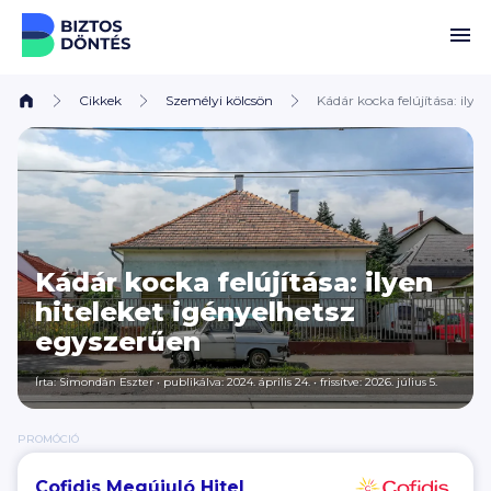
Ugrás a tartalomhoz
Cikkek
Személyi kölcsön
Kádár kocka felújítása: ilye
Kádár kocka felújítása: ilyen
hiteleket igényelhetsz
egyszerűen
Írta:
Simondán Eszter
•
publikálva: 2024. április 24.
•
frissítve: 2026. július 5.
PROMÓCIÓ
Cofidis Megújuló Hitel