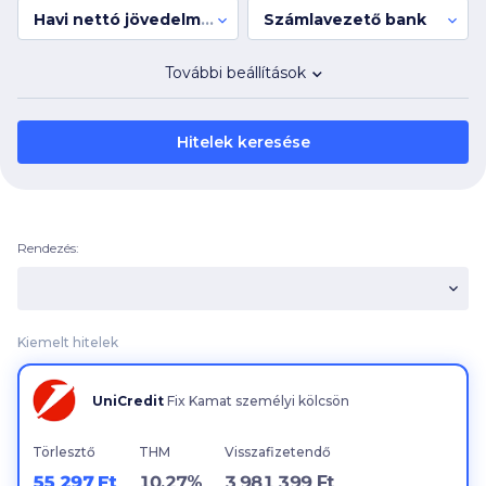
Havi nettó jövedelmed
Számlavezető bank
További beállítások
Hitelek keresése
Rendezés:
Kiemelt hitelek
UniCredit
Fix Kamat személyi kölcsön
Törlesztő
THM
Visszafizetendő
55 297 Ft
10,27%
3 981 399 Ft