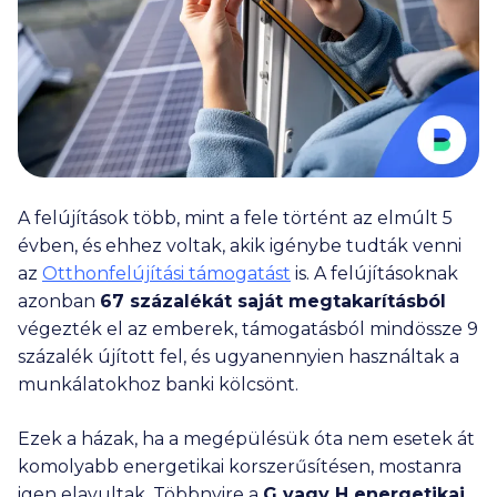
A felújítások több, mint a fele történt az elmúlt 5
évben, és ehhez voltak, akik igénybe tudták venni
az
Otthonfelújítási támogatást
is. A felújításoknak
azonban
67 százalékát saját megtakarításból
végezték el az emberek, támogatásból mindössze 9
százalék újított fel, és ugyanennyien használtak a
munkálatokhoz banki kölcsönt.
Ezek a házak, ha a megépülésük óta nem esetek át
komolyabb energetikai korszerűsítésen, mostanra
igen elavultak. Többnyire a
G vagy H energetikai