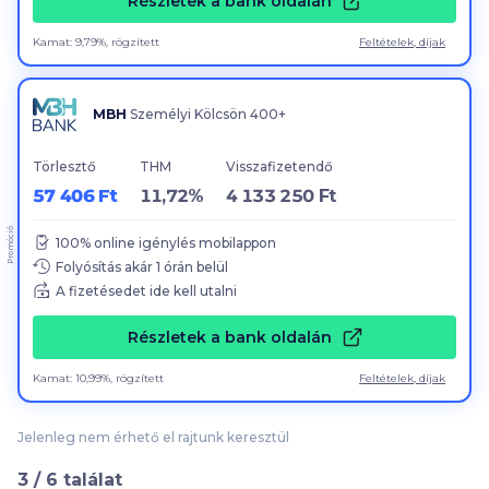
Részletek a bank oldalán
Kamat: 9,79%, rögzített
Feltételek, díjak
MBH
Személyi Kölcsön 400+
Törlesztő
THM
Visszafizetendő
57 406 Ft
11,72%
4 133 250 Ft
Promóció
100
% online igénylés mobilappon
Folyósítás akár
1
órán belül
A fizetésedet ide kell utalni
Részletek a bank oldalán
Kamat: 10,99%, rögzített
Feltételek, díjak
Jelenleg nem érhető el rajtunk keresztül
3
/
6
találat