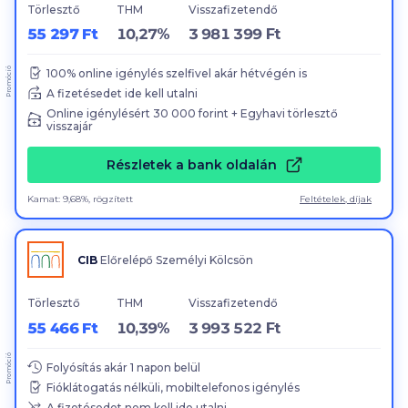
Törlesztő
THM
Visszafizetendő
55 297 Ft
10,27%
3 981 399 Ft
Promóció
100
% online igénylés szelfivel akár hétvégén is
A fizetésedet ide kell utalni
Online igénylésért
30
000
forint + Egyhavi törlesztő
visszajár
Részletek a bank oldalán
Kamat: 9,68%, rögzített
Feltételek, díjak
CIB
Előrelépő Személyi Kölcsön
Törlesztő
THM
Visszafizetendő
55 466 Ft
10,39%
3 993 522 Ft
Promóció
Folyósítás akár
1
napon belül
Fióklátogatás nélküli, mobiltelefonos igénylés
A fizetésedet nem kell ide utalni