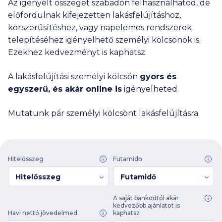
Az igényelt összeget szabadon felhasználhatod, de
előfordulnak kifejezetten lakásfelújításhoz,
korszerűsítéshez, vagy napelemes rendszerek
telepítéséhez igényelhető személyi kölcsönök is.
Ezekhez kedvezményt is kaphatsz.
A lakásfelújítási személyi kölcsön
gyors és
egyszerű, és akár online is
igényelheted.
Mutatunk pár személyi kölcsönt lakásfelújításra.
Hitelösszeg
Futamidő
Hitelösszeg
Futamidő
A saját bankodtól akár
kedvezőbb ajánlatot is
Havi nettó jövedelmed
kaphatsz