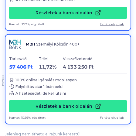
Részletek a bank oldalán
Kamat: 9,79%, rögzített
Feltételek, díjak
MBH
Személyi Kölcsön 400+
Törlesztő
THM
Visszafizetendő
57 406 Ft
11,72%
4 133 250 Ft
Promóció
100
% online igénylés mobilappon
Folyósítás akár
1
órán belül
A fizetésedet ide kell utalni
Részletek a bank oldalán
Kamat: 10,99%, rögzített
Feltételek, díjak
Jelenleg nem érhető el rajtunk keresztül