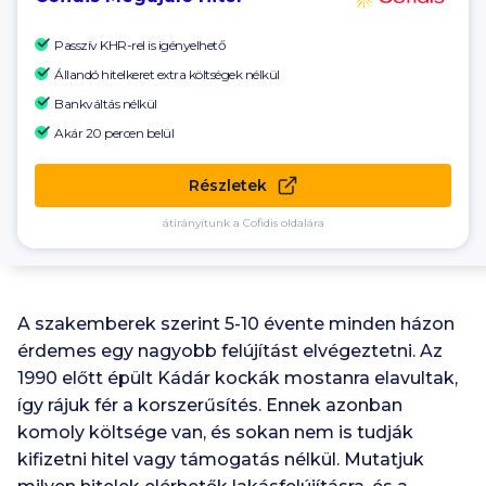
Passzív KHR-rel is igényelhető
Állandó hitelkeret extra költségek nélkül
Bankváltás nélkül
Akár 20 percen belül
Részletek
átirányítunk a Cofidis oldalára
A szakemberek szerint
5
-
10
évente minden házon
érdemes egy nagyobb felújítást elvégeztetni. Az
1990
előtt épült Kádár kockák mostanra elavultak,
így rájuk fér a korszerűsítés. Ennek azonban
komoly költsége van, és sokan nem is tudják
kifizetni hitel vagy támogatás nélkül. Mutatjuk