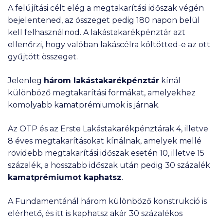
A felújítási célt elég a megtakarítási időszak végén
bejelentened, az összeget pedig 180 napon belül
kell felhasználnod. A lakástakarékpénztár azt
ellenőrzi, hogy valóban lakáscélra költötted-e az ott
gyűjtött összeget.
Jelenleg
három lakástakarékpénztár
kínál
különböző megtakarítási formákat, amelyekhez
komolyabb kamatprémiumok is járnak.
Az OTP és az Erste Lakástakarékpénztárak 4, illetve
8 éves megtakarításokat kínálnak, amelyek mellé
rövidebb megtakarítási időszak esetén 10, illetve 15
százalék, a hosszabb időszak után pedig 30 százalék
kamatprémiumot kaphatsz
.
A Fundamentánál három különböző konstrukció is
elérhető, és itt is kaphatsz akár 30 százalékos