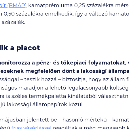
pír (BMÁP)
kamatprémiuma 0,25 százalékra mérsé
n 0,50 százalékra emelkedik, így a változó kama
 százalék.
ik a piacot
nitorozza a pénz- és tőkepiaci folyamatokat, v
s ezeknek megfelelően dönt a lakossági állampa
sággal – teszik hozzá – biztosítja, hogy az állam
tonságos maradjon a lehető legalacsonyabb költsé
ra is széles termékpaletta kínálatából választhat
jú lakossági állampapírok közül.
májusban jelentett be – hasonló mértékű – kamat
ségű
friss vásárlással
reagáltak a még magasabb k