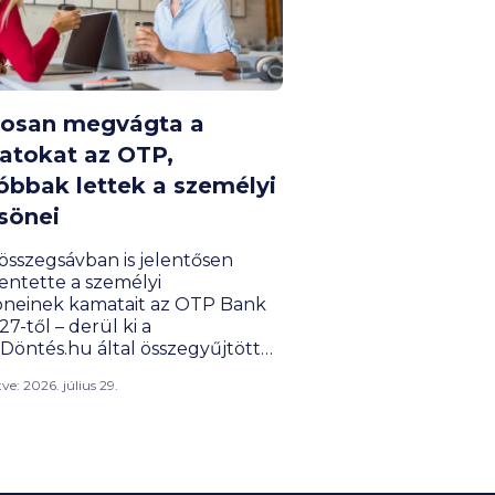
posan megvágta a
atokat az OTP,
óbbak lettek a személyi
sönei
összegsávban is jelentősen
entette a személyi
öneinek kamatait az OTP Bank
 27-től – derül ki a
sDöntés.hu által összegyűjtött
kból. Közben az összegsávok
ítve: 2026. július 29.
n is több helyen változtatott a