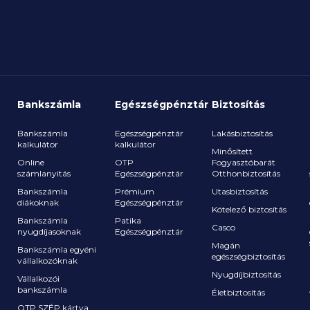
iatt
ksége
 vagy
Bankszámla
Egészségpénztár
Biztosítás
Bankszámla
Egészségpénztár
Lakásbiztosítás
kalkulátor
kalkulátor
Minősített
Online
OTP
Fogyasztóbarát
számlanyitás
Egészségpénztár
Otthonbiztosítás
a
Bankszámla
Prémium
Utasbiztosítás
diákoknak
Egészségpénztár
Kötelező biztosítás
Bankszámla
Patika
Casco
nyugdíjasoknak
Egészségpénztár
Magán
Bankszámla egyéni
egészségbiztosítás
vállalkozóknak
Nyugdíjbiztosítás
Vállalkozói
bankszámla
Életbiztosítás
OTP SZÉP kártya