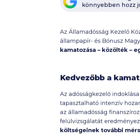
könnyebben hozz j
Az Államadósság Kezelő Közp
állampapír- és Bónusz Magy
kamatozása – közölték – e
Kedvezőbb a kamatk
Az adósságkezelő indoklása
tapasztalható intenzív hoza
az államadósság finanszíroz
felülvizsgálatát eredményez
költségeinek további mérsé