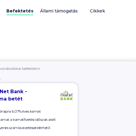
Befektetés
Állami támogatás
Cikkek
kondíciókkal befektetni
Ó
Net Bank -
ma betét
ónapra 6,07% éves kamat
 kamat a kamatfizetési időszak alatt
yenes számlavezetéssel elérhető