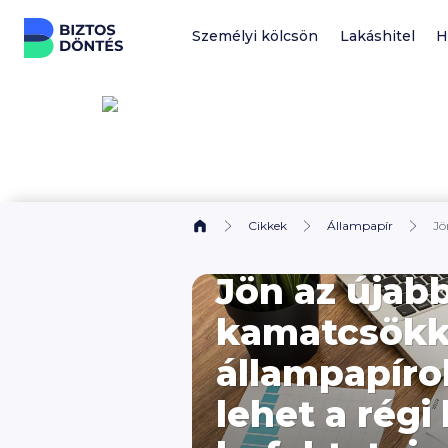
Ugrás a tartalomhoz
Személyi kölcsön
Lakáshitel
H
Cikkek
Állampapír
Jö
Jön az újab
kamatcsökke
állampapíro
lehet a régi