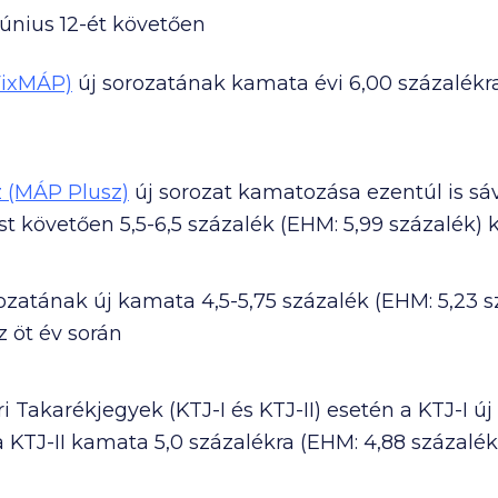
únius 12-ét követően
FixMÁP)
új sorozatának kamata évi 6,00 százalékra
 (MÁP Plusz)
új sorozat kamatozása ezentúl is s
st követően 5,5-6,5 százalék (EHM: 5,99 százalék) 
zatának új kamata 4,5-5,75 százalék (EHM: 5,23 s
 öt év során
i Takarékjegyek (KTJ-I és KTJ-II) esetén a KTJ-I ú
a KTJ-II kamata 5,0 százalékra (EHM: 4,88 százalé