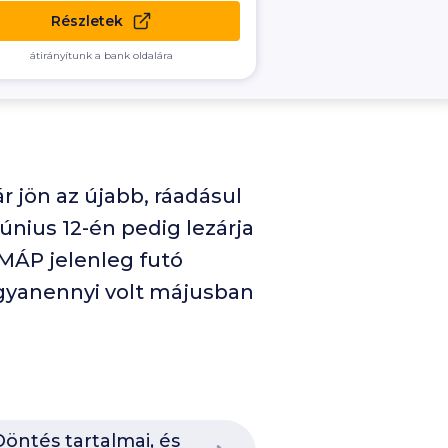
Részletek
átirányítunk a bank oldalára
 jön az újabb, ráadásul
június 12-én pedig lezárja
MÁP jelenleg futó
Ugyanennyi volt májusban
öntés tartalmai, és