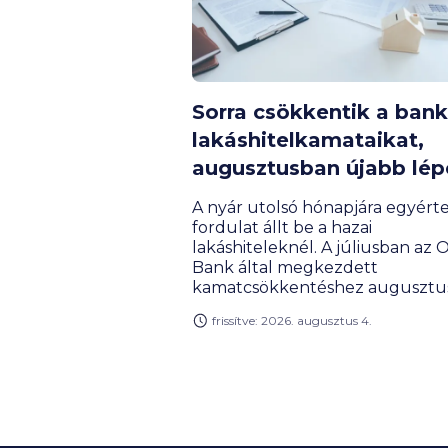
Sorra csökkentik a ban
lakáshitelkamataikat,
augusztusban újabb lép
A nyár utolsó hónapjára egyért
fordulat állt be a hazai
lakáshiteleknél. A júliusban az
Bank által megkezdett
kamatcsökkentéshez augusztus
jétől már egy újabb nagybank, 
frissítve: 2026. augusztus 4.
is csatlakozott. Bár a lakáshitele
csaknem 80 százalékát még mi
az államilag támogatott, maxi
százalékos kamatú kölcsönök te
ki, a tisztán piaci hitelek szerepe
felértékelődik. A kedvezménye
nem jogosultak mellett a