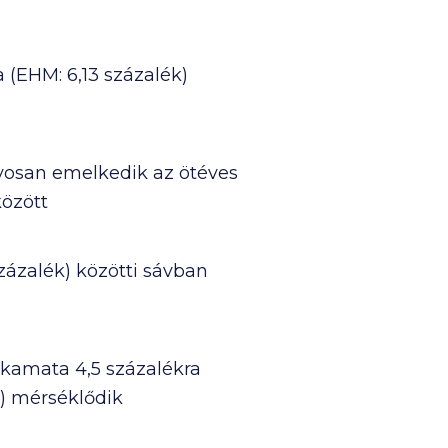
 (EHM: 6,13 százalék)
ávosan emelkedik az ötéves
között
zázalék) közötti sávban
j kamata 4,5 százalékra
k) mérséklődik