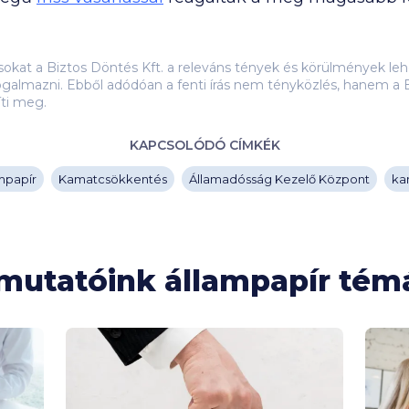
ásokat a Biztos Döntés Kft. a releváns tények és körülmények 
galmazni. Ebből adódóan a fenti írás nem tényközlés, hanem a B
íti meg.
KAPCSOLÓDÓ CÍMKÉK
mpapír
Kamatcsökkentés
Államadósság Kezelő Központ
ka
tmutatóink állampapír té