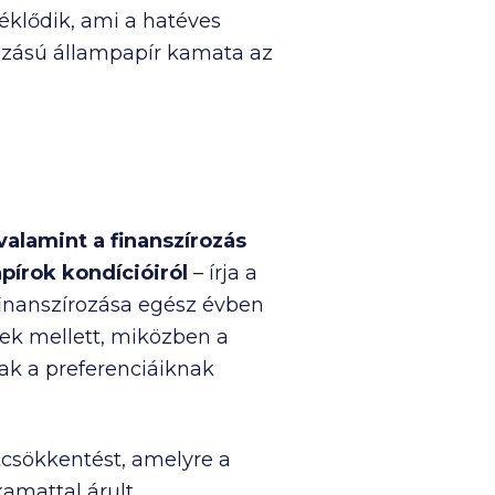
klődik, ami a hatéves
tozású állampapír kamata az
alamint a finanszírozás
pírok kondícióiról
– írja a
 finanszírozása egész évben
gek mellett, miközben a
nak a preferenciáiknak
csökkentést, amelyre a
amattal árult