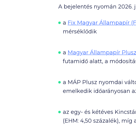
A bejelentés nyomán 2026. j
a
Fix Magyar Állampapír (
mérséklődik
a
Magyar Állampapír Plusz
futamidő alatt, a módosítá
a MÁP Plusz nyomdai válto
emelkedik időarányosan az
az egy- és kétéves Kincstár
(EHM: 4,50 százalék), míg 