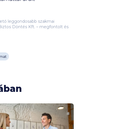
lehető leggondosabb szakmai
iztos Döntés Kft. – megfontolt és
mat
mában