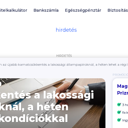
itelkalkulátor
Bankszámla
Egészségpénztár
Biztosítás
HIRDETÉS
n az újabb kamatcsökkentés a lakossági állampapíroknál, a héten lehet a régi 
PROMÓCI
b
Mag
ntés a lakossági
Priz
knál, a héten
3 h
fix
 kondíciókkal
Ing