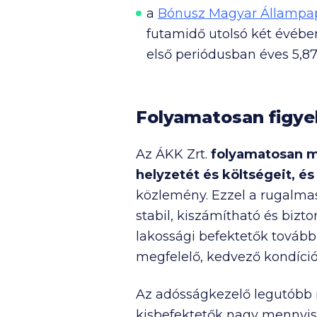
a
Bónusz Magyar Állampa
futamidő utolsó két évébe
első periódusban éves 5,87
Folyamatosan figyel
Az ÁKK Zrt.
folyamatosan mo
helyzetét és költségeit, é
közlemény. Ezzel a rugalmas
stabil, kiszámítható és biz
lakossági befektetők tovább
megfelelő, kedvező kondíció
Az adósságkezelő legutóbb 
kisbefektetők nagy mennyi