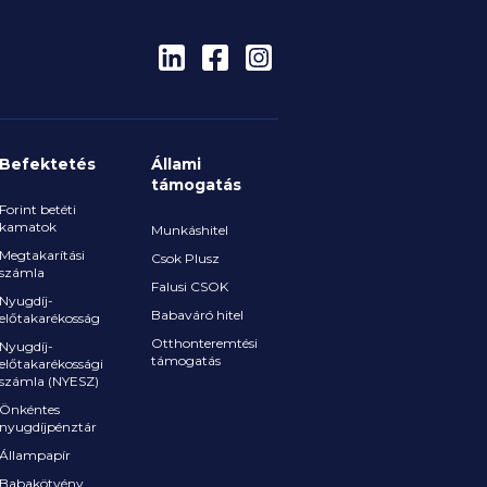
Befektetés
Állami
támogatás
Forint betéti
kamatok
Munkáshitel
Megtakarítási
Csok Plusz
számla
Falusi CSOK
Nyugdíj-
Babaváró hitel
előtakarékosság
Otthonteremtési
Nyugdíj-
támogatás
előtakarékossági
számla (NYESZ)
Önkéntes
nyugdíjpénztár
Állampapír
Babakötvény