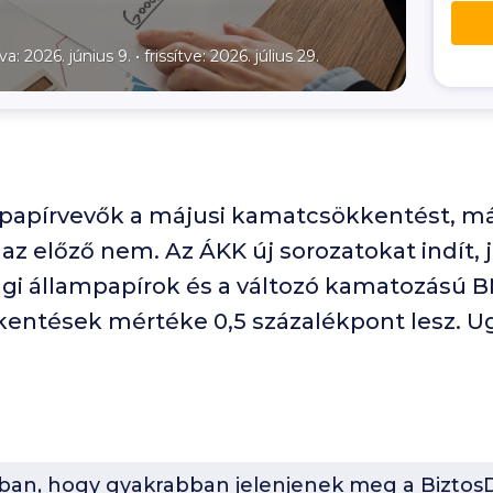
va: 2026. június 9.
•
frissítve: 2026. július 29.
mpapírvevők a májusi kamatcsökkentést, már
t az előző nem. Az ÁKK új sorozatokat indít, 
ági állampapírok és a változó kamatozású B
kentések mértéke 0,5 százalékpont lesz. 
-ban, hogy gyakrabban jelenjenek meg a BiztosD