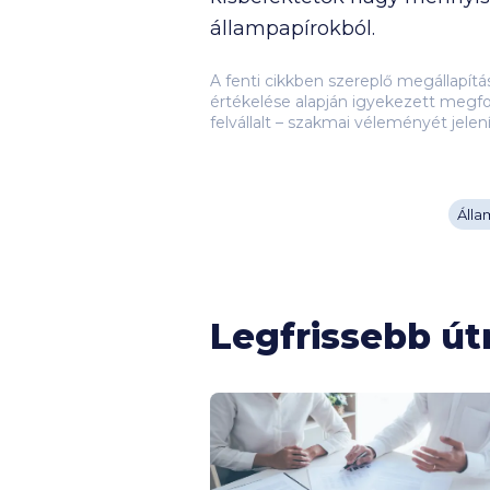
állampapírokból.
A fenti cikkben szereplő megállapít
értékelése alapján igyekezett megfo
felvállalt – szakmai véleményét jelen
Álla
Legfrissebb ú