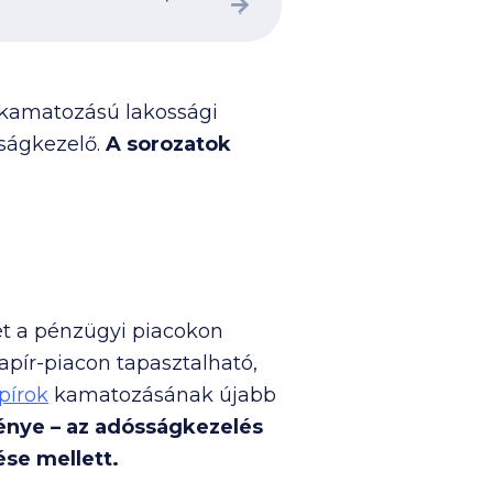
x kamatozású lakossági
ságkezelő.
A sorozatok
ét a pénzügyi piacokon
pír-piacon tapasztalható,
pírok
kamatozásának újabb
ménye – az adósságkezelés
ése mellett.