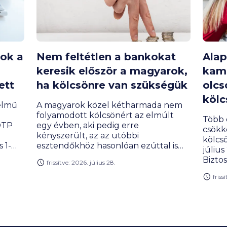
kok a
Nem feltétlen a bankokat
Ala
keresik először a magyarok,
kam
ett
ha kölcsönre van szükségük
olcs
kölc
elmű
A magyarok közel kétharmada nem
folyamodott kölcsönért az elmúlt
Több 
 OTP
egy évben, aki pedig erre
csökk
kényszerült, az az utóbbi
kölcs
 1-
esztendőkhöz hasonlóan ezúttal is
július
a CIB
elsősorban a családtagoktól kért
Bizto
frissítve: 2026. július 28.
zés
anyagi segítséget, csak utána a
adato
ndig
bankoktól. Egy friss kutatás szerint a
friss
számá
mum 3
hitelfelvételi kedv a fiataloknál jóval
bank.
szik
erősebb, mint az idősebb
korosztályoknál.
kre