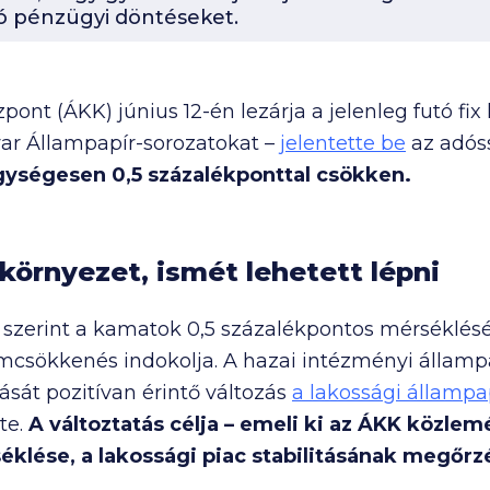
ó pénzügyi döntéseket.
ont (ÁKK) június 12-én lezárja a jelenleg futó fi
ar Állampapír-sorozatokat –
jelentette be
az adós
gységesen 0,5 százalékponttal csökken.
örnyezet, ismét lehetett lépni
 szerint a kamatok 0,5 százalékpontos mérséklés
mcsökkenés indokolja. A hazai intézményi állampa
ását pozitívan érintő változás
a lakossági állampa
te.
A változtatás célja – emeli ki az ÁKK közle
klése, a lakossági piac stabilitásának megőrz