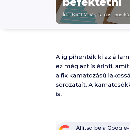
befektetni
Írta:
Barát Mihály Tamás
•
publikál
Alig pihenték ki az álla
ez még azt is érinti, ami
a fix kamatozású lakoss
sorozatait. A kamatcsök
is.
Állítsd be a Google