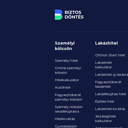
megemelkedett ingatlanárak m
kiegészítésként azoknak is szü
lehet rájuk, akik Otthon Startot
CSOK Pluszt vesznek fel.
Személyi
Lakáshitel
kölcsön
Otthon Start hitel
Személyi hitel
Lakáshitel
kalkulátor
Online személyi
kölcsön
Lakáshitel új lakásr
Hitelkalkulátor
Fogyasztóbarát
lakáshitel
Autóhitel
Lakásfelújítási hitel
Fogyasztóbarát
személyi kölcsön
Építési hitel
Személyi kölcsön
Lakáshitel kiváltás
lakásfelújításra
Jelzáloghitel
Hitelkiváltás
kalkulátor
Gyorskölcsön