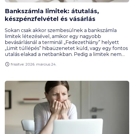
Bankszámla limitek: átutalás,
készpénzfelvétel és vásárlás
Sokan csak akkor szembesülnek a bankszámla
limitek létezésével, amikor egy nagyobb
bevásárlásnál a terminál „Fedezethiány” helyett
„Limit túllépés” hibaüzenetet küld, vagy egy fontos
utalás elakad a netbankban. Pedig a limitek nem
ellenségeink: ezek a digitális pénztárcánk
frissítve: 2026. március 24.
legfontosabb biztonsági őrei. Ebben a cikkben
megmutatjuk, milyen korlátok védik a pénzedet,
hogyan működik a banki limitállítás, és miként
szabhatod testre a kártyádat pár kattintással.