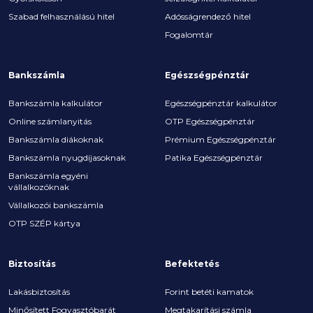
Szabad felhasználású hitel
Adósságrendező hitel
Fogalomtár
Bankszámla
Egészségpénztár
Bankszámla kalkulátor
Egészségpénztár kalkulátor
Online számlanyitás
OTP Egészségpénztár
Bankszámla diákoknak
Prémium Egészségpénztár
Bankszámla nyugdíjasoknak
Patika Egészségpénztár
Bankszámla egyéni
vállalkozóknak
Vállalkozói bankszámla
OTP SZÉP kártya
Biztosítás
Befektetés
Lakásbiztosítás
Forint betéti kamatok
Minősített Fogyasztóbarát
Megtakarítási számla