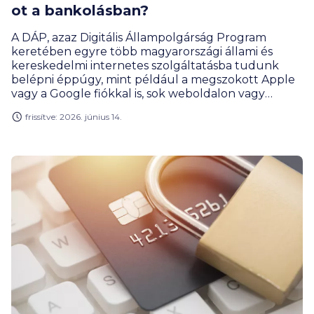
ot a bankolásban?
A DÁP, azaz Digitális Állampolgárság Program
keretében egyre több magyarországi állami és
kereskedelmi internetes szolgáltatásba tudunk
belépni éppúgy, mint például a megszokott Apple
vagy a Google fiókkal is, sok weboldalon vagy
mobilalkalmazásban. Köztük ilyenek a pénzügyi
frissítve: 2026. június 14.
szolgáltatások is. A BiztosDöntés.hu összeszedte,
hol használható ma hitelesítésre a DÁP-os
azonosítás a hazai bankoknál.