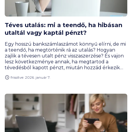
Téves utalás: mi a teendő, ha hibásan
utaltál vagy kaptál pénzt?
Egy hosszú bankszámlaszámot könnyű elírni, de mi
a teendő, ha megtörténik rá az utalás? Hogyan
zajlik a tévesen utalt pénz visszaszerzése? És vajon
lesz következménye annak, ha megtartod a
tévedésből kapott pénzt, miután hozzád érkezik
ismeretlen forrásból?
frissítve: 2026. január 7.