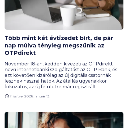
Több mint két évtizedet bírt, de pár
nap múlva tényleg megszűnik az
OTPdirekt
November 18-án, kedden kivezeti az OTPdirekt
nevű internetbanki szolgáltatást az OTP Bank, és
ezt követően kizárólag az új digitális csatornák
lesznek használhatók. Az átállás ugyanakkor
fokozatos, az új felületre már regisztrált
ügyfeleknek pedig nincs teendőjük.
frissítve: 2026. január 13.