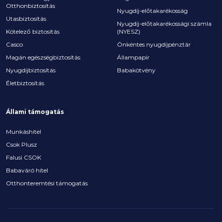
Otthonbiztosítás
Nyugdíj-előtakarékosság
Utasbiztosítás
Nyugdíj-előtakarékossági számla
Kötelező biztosítás
(NYESZ)
Casco
Önkéntes nyugdíjpénztár
Magán egészségbiztosítás
Állampapír
Nyugdíjbiztosítás
Babakötvény
Életbiztosítás
Állami támogatás
Munkáshitel
Csok Plusz
Falusi CSOK
Babaváró hitel
Otthonteremtési támogatás