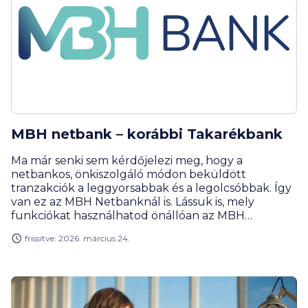
MBH netbank – korábbi Takarékbank
Ma már senki sem kérdőjelezi meg, hogy a
netbankos, önkiszolgáló módon beküldött
tranzakciók a leggyorsabbak és a legolcsóbbak. Így
van ez az MBH Netbanknál is. Lássuk is, mely
funkciókat használhatod önállóan az MBH
internetbankjában és bemutatunk két
frissítve: 2026. március 24.
érdekességet is.