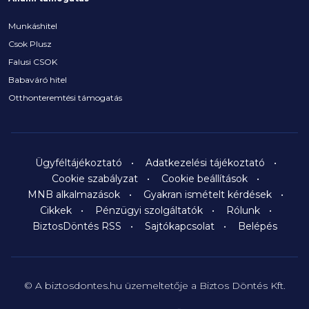
Munkáshitel
Csok Plusz
Falusi CSOK
Babaváró hitel
Otthonteremtési támogatás
Ügyféltájékoztató
Adatkezelési tájékoztató
Cookie szabályzat
Cookie beállítások
MNB alkalmazások
Gyakran ismételt kérdések
Cikkek
Pénzügyi szolgáltatók
Rólunk
BiztosDöntés RSS
Sajtókapcsolat
Belépés
© A biztosdontes.hu üzemeltetője a Biztos Döntés Kft.