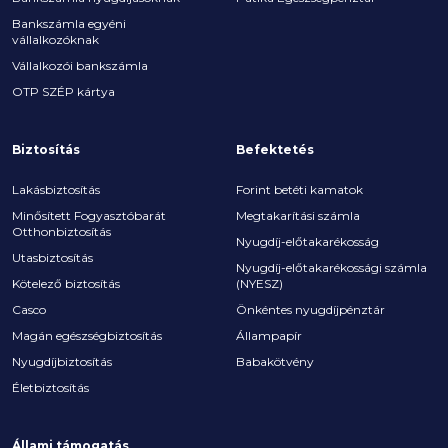
Bankszámla egyéni
vállalkozóknak
Vállalkozói bankszámla
OTP SZÉP kártya
Biztosítás
Befektetés
Lakásbiztosítás
Forint betéti kamatok
Minősített Fogyasztóbarát
Megtakarítási számla
Otthonbiztosítás
Nyugdíj-előtakarékosság
Utasbiztosítás
Nyugdíj-előtakarékossági számla
Kötelező biztosítás
(NYESZ)
Casco
Önkéntes nyugdíjpénztár
Magán egészségbiztosítás
Állampapír
Nyugdíjbiztosítás
Babakötvény
Életbiztosítás
Állami támogatás