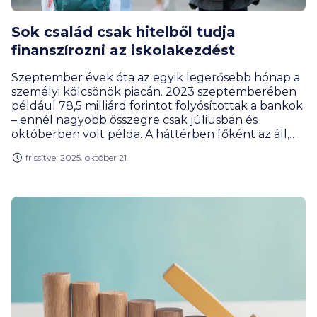
Sok család csak hitelből tudja
finanszírozni az iskolakezdést
Szeptember évek óta az egyik legerősebb hónap a
személyi kölcsönök piacán. 2023 szeptemberében
például 78,5 milliárd forintot folyósítottak a bankok
– ennél nagyobb összegre csak júliusban és
októberben volt példa. A háttérben főként az áll,
hogy sok szülő csak banki hitelből tudja
frissítve: 2025. október 21.
előteremteni a tanévkezdés költségeit.