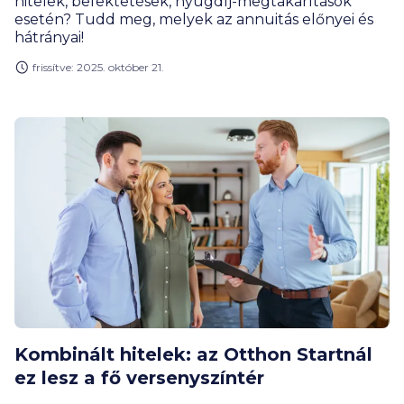
hitelek, befektetések, nyugdíj-megtakarítások
esetén? Tudd meg, melyek az annuitás előnyei és
hátrányai!
frissítve: 2025. október 21.
Kombinált hitelek: az Otthon Startnál
ez lesz a fő versenyszíntér