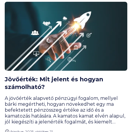
Jövőérték: Mit jelent és hogyan
számolható?
A jövőérték alapvető pénzügyi fogalom, mellyel
bárki megértheti, hogyan növekedhet egy ma
befektetett pénzösszeg értéke az idő és a
kamatozás hatására. A kamatos kamat elvén alapul,
jól kiegészíti a jelenérték fogalmát, és kiemelt
szerepe van a hosszú távú pénzügyi tervezésben
frissítve: 2025. október 21.