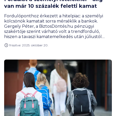
van már 10 százalék feletti kamat
Fordulóponthoz érkezett a hitelpiac: a személyi
kölcsönök kamatait sorra mérséklik a bankok.
Gergely Péter, a BiztosDöntés.hu pénzügyi
szakértője szerint várható volt a trendforduló,
hiszen a tavaszi kamatemelkedés után júliustól
láthatóan megindult a csökkenés. Ma már szinte
frissítve: 2025. október 20.
minden nagybank 10 százalék körüli kamattal
kínálja maga top ajánlatát, és nem csak nagy
összegekre.