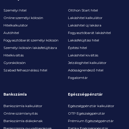
Személyi hitel
Otthon Start hitel
Online személyi kölcsön
Lakáshitel kalkulátor
Hitelkalkulátor
Lakáshitel új lakásra
Autóhitel
Fogyasztóbarát lakáshitel
Fogyasztóbarát személyi kölcsön
Lakásfelújítási hitel
Személyi kölcsön lakásfelújításra
Építési hitel
Hitelkiváltás
Lakáshitel kiváltás
Gyorskölcsön
Jelzáloghitel kalkulátor
Szabad felhasználású hitel
Adósságrendező hitel
Fogalomtár
Bankszámla
Egészségpénztár
Bankszámla kalkulátor
Egészségpénztár kalkulátor
Online számlanyitás
OTP Egészségpénztár
Bankszámla diákoknak
Prémium Egészségpénztár
Bankszámla nyugdíjasoknak
Patika Egészségpénztár