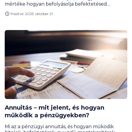
mértéke hogyan befolyásolja befektetésed
hozamát, illetve hiteled költségét.
frissítve: 2025. október 21.
Annuitás – mit jelent, és hogyan
működik a pénzügyekben?
Mi az a pénzügyi annuitás, és hogyan működik