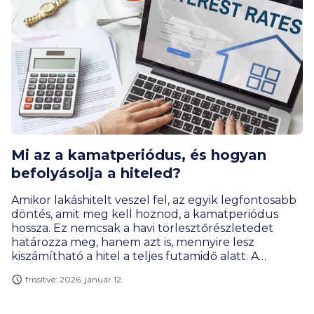
Mi az a kamatperiódus, és hogyan
befolyásolja a hiteled?
Amikor lakáshitelt veszel fel, az egyik legfontosabb
döntés, amit meg kell hoznod, a kamatperiódus
hossza. Ez nemcsak a havi törlesztőrészletedet
határozza meg, hanem azt is, mennyire lesz
kiszámítható a hitel a teljes futamidő alatt. A
megfelelő kamatperiódus kiválasztása segíthet
frissítve: 2026. január 12.
elkerülni a kellemetlen meglepetéseket, és hosszú
távon jelentős összeget takaríthatsz meg vele.