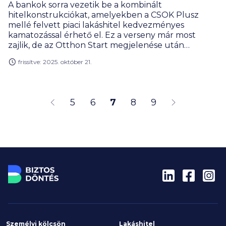
A bankok sorra vezetik be a kombinált
hitelkonstrukciókat, amelyekben a CSOK Plusz
mellé felvett piaci lakáshitel kedvezményes
kamatozással érhető el. Ez a verseny már most
zajlik, de az Otthon Start megjelenése után
bizonyosan tovább éleződik – mondja Gergely
frissítve: 2025. október 21.
Péter, a BiztosDöntés.hu pénzügyi szakértője, aki
szerint a 3 százalékos támogatott hitel mellé kínált
piaci hitelkamat kulcskérdéssé válhat a bankok
ügyfelekért folyó versenyében.
5
6
7
8
9
Személyi kölcsön
Lakáshitel