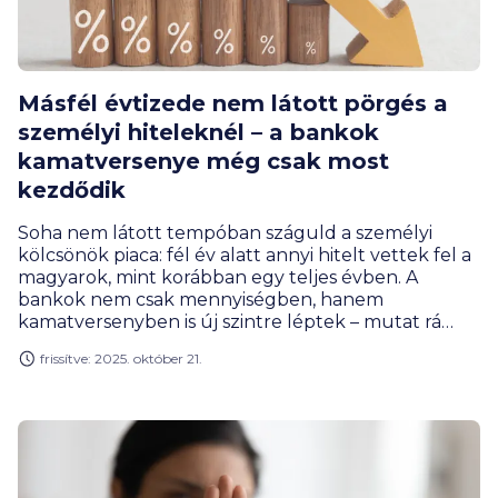
Másfél évtizede nem látott pörgés a
személyi hiteleknél – a bankok
kamatversenye még csak most
kezdődik
Soha nem látott tempóban száguld a személyi
kölcsönök piaca: fél év alatt annyi hitelt vettek fel a
magyarok, mint korábban egy teljes évben. A
bankok nem csak mennyiségben, hanem
kamatversenyben is új szintre léptek – mutat rá
Gergely Péter, a BiztosDöntés.hu pénzügyi
frissítve: 2025. október 21.
szakértője, aki szerint őszre további
kamatcsökkentési hullám jöhet.