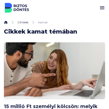
Ugrás a tartalomhoz
Címkék
kamat
Cikkek kamat témában
15 millió Ft személyi kölcsön: melyik