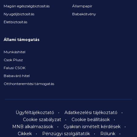
Magán egészségbiztosítás
Állampapír
Nyugdíjbiztosítás
Babakötvény
Életbiztosítás
Állami támogatás
Munkáshitel
Csok Plusz
Falusi CSOK
Babaváró hitel
Otthonteremtési támogatás
Ügyféltájékoztató
Adatkezelési tájékoztató
Cookie szabályzat
Cookie beállítások
MNB alkalmazások
Gyakran ismételt kérdések
Cikkek
Pénzügyi szolgáltatók
Rólunk