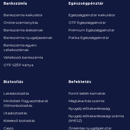
Bankszámla
Egészségpénztár
Bankszámla kalkulátor
Egészségpénztár kalkulátor
Online számlanyitás
OTP Egészségpénztár
Bankszámla diákoknak
Prémium Egészségpénztár
Bankszámla nyugdíjasoknak
Patika Egészségpénztár
Bankszámla egyéni
vállalkozóknak
Vállalkozói bankszámla
OTP SZÉP kártya
Biztosítás
Befektetés
Lakásbiztosítás
Forint betéti kamatok
Minősített Fogyasztóbarát
Megtakarítási számla
Otthonbiztosítás
Nyugdíj-előtakarékosság
Utasbiztosítás
Nyugdíj-előtakarékossági számla
Kötelező biztosítás
(NYESZ)
Casco
Önkéntes nyugdíjpénztár