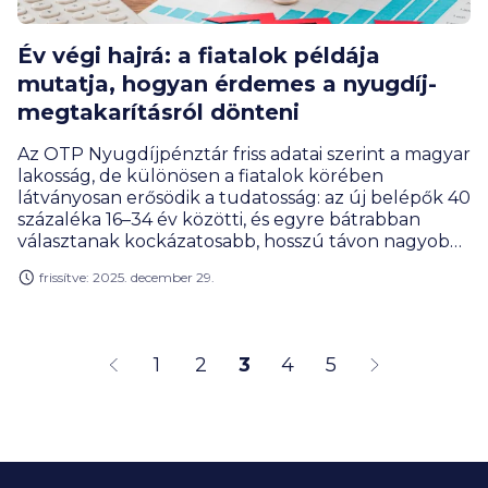
Év végi hajrá: a fiatalok példája
mutatja, hogyan érdemes a nyugdíj-
megtakarításról dönteni
Az OTP Nyugdíjpénztár friss adatai szerint a magyar
lakosság, de különösen a fiatalok körében
látványosan erősödik a tudatosság: az új belépők 40
százaléka 16–34 év közötti, és egyre bátrabban
választanak kockázatosabb, hosszú távon nagyobb
hozamot kínáló portfóliókat.
frissítve: 2025. december 29.
1
2
3
4
5