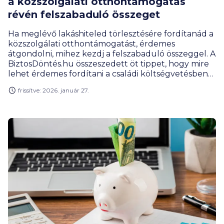
a közszolgálati otthontámogatás
révén felszabaduló összeget
Ha meglévő lakáshiteled törlesztésére fordítanád a
közszolgálati otthontámogatást, érdemes
átgondolni, mihez kezdj a felszabaduló összeggel. A
BiztosDöntés.hu összeszedett öt tippet, hogy mire
lehet érdemes fordítani a családi költségvetésben
maradó pénzt.
frissítve: 2026. január 27.