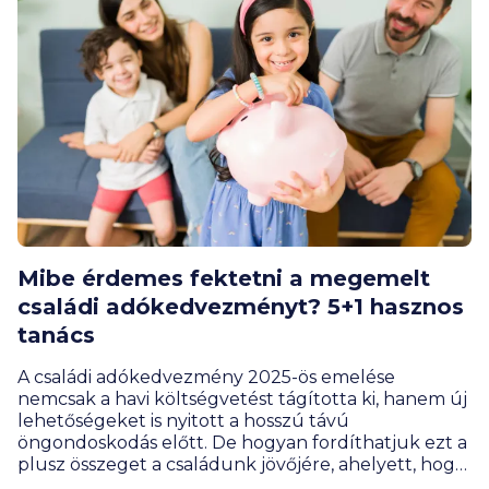
Mibe érdemes fektetni a megemelt
családi adókedvezményt? 5+1 hasznos
tanács
A családi adókedvezmény 2025-ös emelése
nemcsak a havi költségvetést tágította ki, hanem új
lehetőségeket is nyitott a hosszú távú
öngondoskodás előtt. De hogyan fordíthatjuk ezt a
plusz összeget a családunk jövőjére, ahelyett, hogy
egyszerűen elnyelnék a mindennapi kiadások?