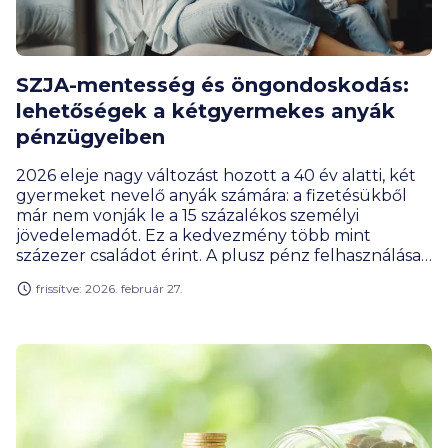
SZJA-mentesség és öngondoskodás:
lehetőségek a kétgyermekes anyák
pénzügyeiben
2026 eleje nagy változást hozott a 40 év alatti, két
gyermeket nevelő anyák számára: a fizetésükből
már nem vonják le a 15 százalékos személyi
jövedelemadót. Ez a kedvezmény több mint
százezer családot érint. A plusz pénz felhasználása
a mindennapi kiadások mellett az
frissítve: 2026. február 27.
öngondoskodásban is fontos szerepet tölt be.