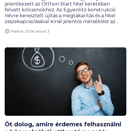
jelentkezett az Otthon Start hitel keretében
felvett kölcsönökhöz. Az Egyenlítő konstrukció
névre keresztelt újítás a megtakarítás és a hitel
összekapcsolásával kínál jelentős mérséklést az
otthonteremtési hitel terheire, ezzel ösztönözve az
frissítve: 2026. január 3.
ügyfeleket a tudatos pénzügyi tervezésre.
Öt dolog, amire érdemes felhasználni