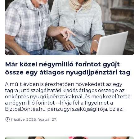
Már közel négymillió forintot gyűjt
össze egy átlagos nyugdíjpénztári tag
A múlt évben is érezhetően növekedett az egy
tagra jutó szolgáltatási kiadás átlagos összege az
önkéntes nyugdíjpénztáraknál, és megközelítette
a négymillió forintot – hívja fel a figyelmet a
BiztosDöntés.hu pénzügyi szakújságírója. Ez az
összeg ugyanakkor még mindig csak nem egészen
frissítve: 2026. február 27.
16 havi átlagnyugdíjnak felel meg, ami rávilágít arra,
hogy minél korábban érdemes elkezdeni a
nyugdíjcélú öngondoskodást.