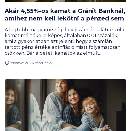
Akár 4,55%-os kamat a Gránit Banknál,
amihez nem kell lekötni a pénzed sem
A legtöbb magyarországi folyószámlán a látra szóló
kamat mértéke jelképes, általában 0,01 százalék,
ami a gyakorlatban azt jelenti, hogy a számlán
tartott pénz értéke az infláció miatt folyamatosan
csökken. Bár a betéti kamatok az elmúlt
időszakban emelkedtek, sokan továbbra is
frissítve: 2026. február 27.
ódzkodnak a lekötéstől a likviditás elvesztése miatt.
Ezt a piaci rést célozza meg a Gránit Bank Prémium
számlacsomagja, amelynél a pénz lekötés nélkül is
kamatozik.