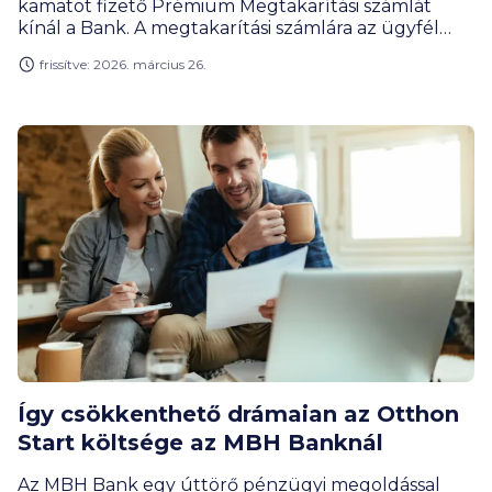
kamatot fizető Prémium Megtakarítási számlát
kínál a Bank. A megtakarítási számlára az ügyfél
által átvezetett összeghez naponta íródik jóvá a
frissítve: 2026. március 26.
kamat, ami így összesen évi 4,92 százalékos
hozamot (EBKM) biztosít. A kedvező kamat
eléréséhez nincs szükség egyéb feltétel
teljesítésére, a naponta jóváírt kamat átláthatóan
követhető a bank mobilalkalmazásában. A
számlacsomag emellett korlátlan számú díjmentes
utalással kombinálja a számlához nyújtott prémium
előnyöket.
Így csökkenthető drámaian az Otthon
Start költsége az MBH Banknál
Az MBH Bank egy úttörő pénzügyi megoldással