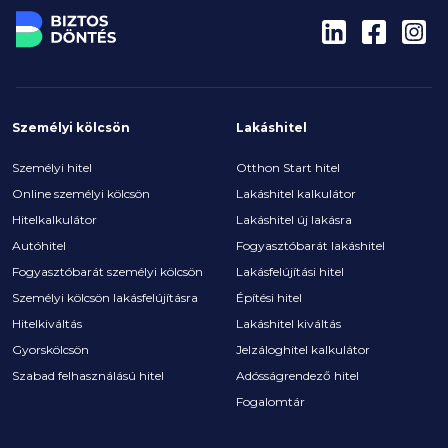
Személyi kölcsön
Lakáshitel
Személyi hitel
Otthon Start hitel
Online személyi kölcsön
Lakáshitel kalkulátor
Hitelkalkulátor
Lakáshitel új lakásra
Autóhitel
Fogyasztóbarát lakáshitel
Fogyasztóbarát személyi kölcsön
Lakásfelújítási hitel
Személyi kölcsön lakásfelújításra
Építési hitel
Hitelkiváltás
Lakáshitel kiváltás
Gyorskölcsön
Jelzáloghitel kalkulátor
Szabad felhasználású hitel
Adósságrendező hitel
Fogalomtár