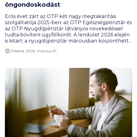
öngondoskodást
Erős évet zárt az OTP két nagy megtakarítási
szolgáltatója 2025-ben: az OTP Egészségpénztár és
az OTP Nyugdíjpénztár látványos növekedéssel
tudta bővíteni ügyfélkörét. A lendület 2026 elején
is kitart: a nyugdíjpénztár márciusban köszönthette
300 000. tagját, az egészségpénztári taglétszám
frissítve: 2026. március 27.
pedig meghaladta a 452 000 főt.