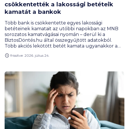
csökkentették a lakossági betéteik
kamatát a bankok
Több bank is csökkentette egyes lakossági
betéteinek kamatait az utóbbi napokban az MNB
sorozatos kamatvágásai nyomán – derül ki a
BiztosDöntés.hu által összegyűjtött adatokból.
Több akciós lekötött betét kamata ugyanakkor a
legutóbbi alapkamat-csökkentés után is
frissítve: 2026. július 24.
változatlan maradt.