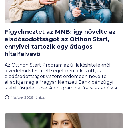
Figyelmeztet az MNB: így növelte az
eladósodottságot az Otthon Start,
ennyivel tartozik egy átlagos
hitelfelvevő
Az Otthon Start Program az új lakáshiteleknél
jövedelmi kifeszítettséget nem okozott, az
eladósodottságot viszont érdemben növelte –
állapítja meg a Magyar Nemzeti Bank pénzügyi
stabilitási jelentése. A program hatására az adósok
nominálisan és éves jövedelmük arányában is sokkal
frissítve: 2026. június 4.
magasabb hitelösszegre szerződtek, mint ami
korábban megszokott volt.