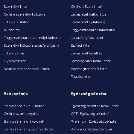
Személyi hitel
Otthon Start hitel
Online személyi kölcsön
Lakáshitel kalkulátor
Hitelkalkulátor
Lakáshitel új lakásra
Autóhitel
Fogyasztóbarát lakáshitel
Fogyasztóbarát személyi kölcsön
Lakásfelújítási hitel
Személyi kölcsön lakásfelújításra
Építési hitel
Hitelkiváltás
Lakáshitel kiváltás
Gyorskölcsön
Jelzáloghitel kalkulátor
Szabad felhasználású hitel
Adósságrendező hitel
Fogalomtár
Bankszámla
Egészségpénztár
Bankszámla kalkulátor
Egészségpénztár kalkulátor
Online számlanyitás
OTP Egészségpénztár
Bankszámla diákoknak
Prémium Egészségpénztár
Bankszámla nyugdíjasoknak
Patika Egészségpénztár