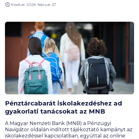
legmagasabb értéke. Érdemes azonban kiemelni,
frissítve: 2026. február 27.
hogy ezek az adatok még nem tükrözik azt a
jelentős változást, amit az Otthon Start program
indulása okozott a lakáshitelpiacon, mely várhatóan
még tovább hajthatja a lakásárakat.
Pénztárcabarát iskolakezdéshez ad
gyakorlati tanácsokat az MNB
A Magyar Nemzeti Bank (MNB) a Pénzügyi
Navigátor oldalán indított tájékoztató kampányt az
iskolakezdéssel kapcsolatban, egyúttal az online