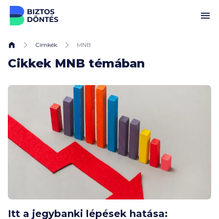
Ugrás a tartalomhoz
Címkék
MNB
Cikkek MNB témában
Itt a jegybanki lépések hatása: