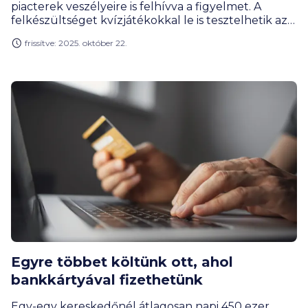
piacterek veszélyeire is felhívva a figyelmet. A
felkészültséget kvízjátékokkal le is tesztelhetik az
érdeklődők. A kampány célja az őszi iskolakezdés
frissítve: 2025. október 22.
előtt álló családok és a felsőoktatási tanulmányaikat
kezdő hallgatók pénzügyi döntéseinek támogatása.
Egyre többet költünk ott, ahol
bankkártyával fizethetünk
Egy-egy kereskedőnél átlagosan napi 450 ezer