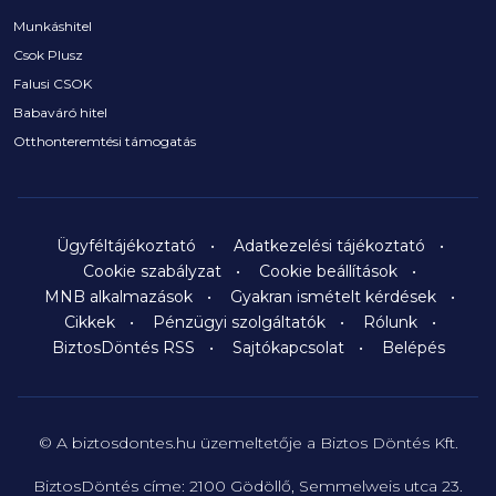
Munkáshitel
Csok Plusz
Falusi CSOK
Babaváró hitel
Otthonteremtési támogatás
Ügyféltájékoztató
Adatkezelési tájékoztató
Cookie szabályzat
Cookie beállítások
MNB alkalmazások
Gyakran ismételt kérdések
Cikkek
Pénzügyi szolgáltatók
Rólunk
BiztosDöntés RSS
Sajtókapcsolat
Belépés
© A biztosdontes.hu üzemeltetője a Biztos Döntés Kft.
BiztosDöntés címe: 2100 Gödöllő, Semmelweis utca 23.