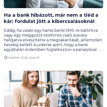
Ha a bank hibázott, már nem a tiéd a
kár: fordulat jött a kibercsalásoknál
Eddig, ha valaki egy hamis banki SMS-re kattintva
vagy egy meggyőző telefonos csaló szavára
hallgatva elveszítette a megtakarítását, jellemzően
hetekig kellett küzdenie azért, hogy a bank
egyáltalán érdemben foglalkozzon a panaszával. Ez
a helyzet változott meg érdemben az elmúlt fél
frissítve: 2026. július 19.
évben: tavaly óta törvény írja elő, hogy bizonyos
esetekben a banknak, nem az ügyfélnek kell állnia
a kibercsalásból eredő kárt. A Magyar Nemzeti Bank
(MNB) most nyilvánosságra hozott adatai szerint a
változás nemcsak a jogszabályokban létezik, hanem
a statisztikákban is jól látszik.