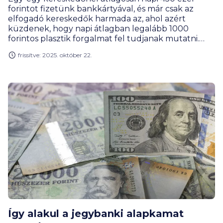
forintot fizetünk bankkártyával, és már csak az
elfogadó kereskedők harmada az, ahol azért
küzdenek, hogy napi átlagban legalább 1000
forintos plasztik forgalmat fel tudjanak mutatni.
Gergely Péter, a BiztosDöntés.hu pénzügyi
frissítve: 2025. október 22.
szakértője szerint bár a forgalom koncentrálódik, a
legnagyobb kereskedők átlagos napi forgalma 14
százalékot esett az elmúlt 2 évben.
Így alakul a jegybanki alapkamat