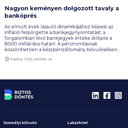
Nagyon keményen dolgozott tavaly a
bankóprés
Az elmúlt évek lassuló dinamikájához képest az
infláció felpörgette a bankjegynyomtatást, a
forgalomban lévő bankjegyek értéke átlépte a
8000 milliárdos határt. A pénzromlásnak
köszönhetően a készpénzállomány bővülésében
nyomasztó a húszezresek térnyerése – hívta fel a
frissítve: 2025. október 26.
figyelmet Gergely Péter, a BiztosDöntés.hu
szakértője.
Személyi kölcsön
Lakáshitel