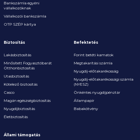
Bankszámla egyéni
vállalkozóknak
Vállalkozói bankszámla
OTP SZÉP kártya
Biztosítás
Befektetés
Lakásbiztosítás
Forint betéti kamatok
Minősített Fogyasztóbarát
Megtakarítási számla
Otthonbiztosítás
Nyugdíj-előtakarékosság
Utasbiztosítás
Nyugdíj-előtakarékossági számla
Kötelező biztosítás
(NYESZ)
Casco
Önkéntes nyugdíjpénztár
Magán egészségbiztosítás
Állampapír
Nyugdíjbiztosítás
Babakötvény
Életbiztosítás
Állami támogatás