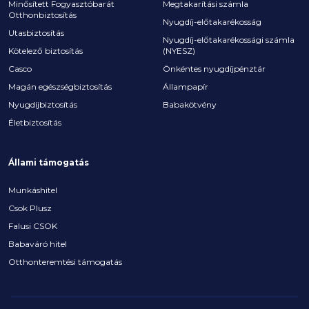
Minősített Fogyasztóbarát
Megtakarítási számla
Otthonbiztosítás
Nyugdíj-előtakarékosság
Utasbiztosítás
Nyugdíj-előtakarékossági számla
Kötelező biztosítás
(NYESZ)
Casco
Önkéntes nyugdíjpénztár
Magán egészségbiztosítás
Állampapír
Nyugdíjbiztosítás
Babakötvény
Életbiztosítás
Állami támogatás
Munkáshitel
Csok Plusz
Falusi CSOK
Babaváró hitel
Otthonteremtési támogatás