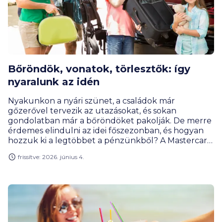
Bőröndök, vonatok, törlesztők: így
nyaralunk az idén
Nyakunkon a nyári szünet, a családok már
gőzerővel tervezik az utazásokat, és sokan
gondolatban már a bőröndöket pakolják. De merre
érdemes elindulni az idei főszezonban, és hogyan
hozzuk ki a legtöbbet a pénzünkből? A Mastercard
Economics Institute friss, 2026-os globális utazási
frissítve: 2026. június 4.
trendjelentése szerint Európa idén az élmény- és
kulturális turizmus abszolút központja.
Megnéztük, mik a legforróbb európai célpontok, és
hogyan fordíthatjuk a nemzetközi trendeket a saját
javunkra a tudatos pénzügyi tervezés segítségével.