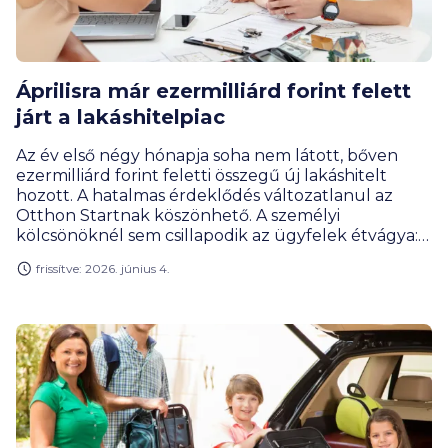
Áprilisra már ezermilliárd forint felett
járt a lakáshitelpiac
Az év első négy hónapja soha nem látott, bőven
ezermilliárd forint feletti összegű új lakáshitelt
hozott. A hatalmas érdeklődés változatlanul az
Otthon Startnak köszönhető. A személyi
kölcsönöknél sem csillapodik az ügyfelek étvágya:
ezekből a negyedével nőtt a megkötött
frissítve: 2026. június 4.
szerződések összege az egy évvel korábbihoz
képest.