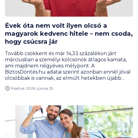
Évek óta nem volt ilyen olcsó a
magyarok kedvenc hitele – nem csoda,
hogy csúcsra jár
Tovább csökkent és már 14,33 százalékon járt
márciusban a személyi kölcsönök átlagos kamata,
ami majdnem négyéves mélypont. A
BiztosDöntés.hu adatai szerint azonban ennél jóval
olcsóbbak is vannak, az elmúlt hetekben újabb
akciókat indítottak a bankok, így tovább nőtt a
frissítve: 2026. június 29.
választék a 10 százalék alatti kamatokat kínáló
hitelekből.