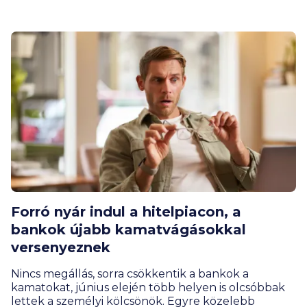
helye a hiteligénylési folyamatban, mutatjuk, hol.
Forró nyár indul a hitelpiacon, a
bankok újabb kamatvágásokkal
versenyeznek
Nincs megállás, sorra csökkentik a bankok a
kamatokat, június elején több helyen is olcsóbbak
lettek a személyi kölcsönök. Egyre közelebb