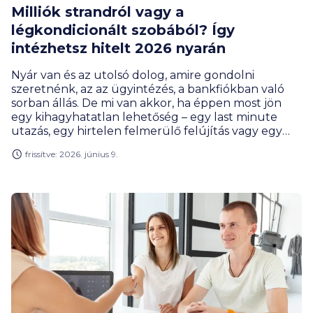
Milliók strandról vagy a
légkondicionált szobából? Így
intézhetsz hitelt 2026 nyarán
Nyár van és az utolsó dolog, amire gondolni
szeretnénk, az az ügyintézés, a bankfiókban való
sorban állás. De mi van akkor, ha éppen most jön
egy kihagyhatatlan lehetőség – egy last minute
utazás, egy hirtelen felmerülő felújítás vagy egy
váratlan nagyobb kiadás? 2026-ban már teljesen
frissítve: 2026. június 9.
felesleges emiatt félbeszakítani a pihenést, a
digitális hitelügyintézésnek köszönhetően akár
percek alatt megkaphatjuk a szükséges összeget.