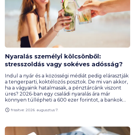
Nyaralás személyi kölcsönből:
stresszoldás vagy sokéves adósság?
Indul a nyár és a közösségi médiát pedig elárasztják
a tengerparti, koktélozós posztok. De mi van akkor,
ha a vágyaink hatalmasak, a pénztárcánk viszont
üres? 2026-ban egy családi nyaralás ára már
könnyen túllépheti a 600 ezer forintot, a bankok
pedig csökkenő kamatokkal csábítanak személyi
frissítve: 2026. augusztus 7.
kölcsönre. Vajon a hitelből utazás csupán a
látszatluxus csapdája, vagy létezik olyan helyzet,
amikor kifejezetten okos pénzügyi húzás?
Mutatjuk a pro és kontra érveket, valamint a