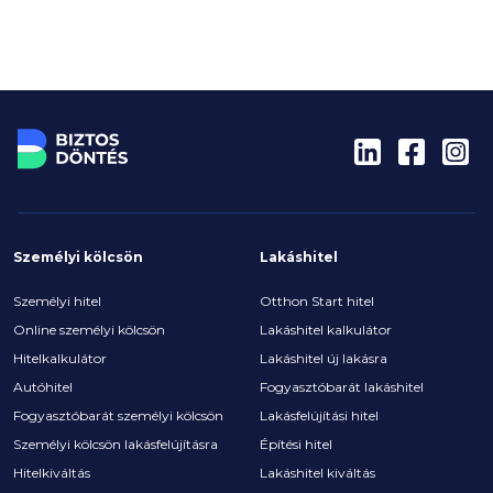
Személyi kölcsön
Lakáshitel
Személyi hitel
Otthon Start hitel
Online személyi kölcsön
Lakáshitel kalkulátor
Hitelkalkulátor
Lakáshitel új lakásra
Autóhitel
Fogyasztóbarát lakáshitel
Fogyasztóbarát személyi kölcsön
Lakásfelújítási hitel
Személyi kölcsön lakásfelújításra
Építési hitel
Hitelkiváltás
Lakáshitel kiváltás