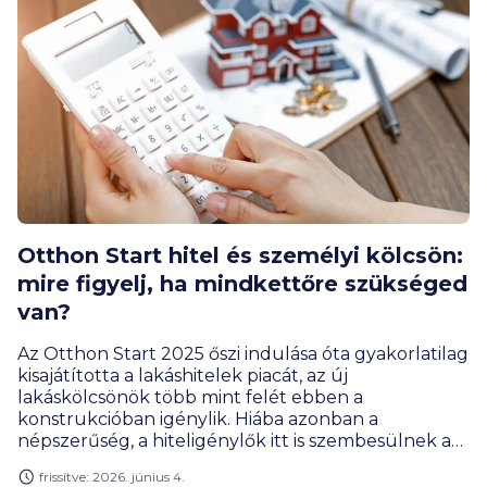
legfrissebb banki körképet.
Otthon Start hitel és személyi kölcsön:
mire figyelj, ha mindkettőre szükséged
van?
Az Otthon Start 2025 őszi indulása óta gyakorlatilag
kisajátította a lakáshitelek piacát, az új
lakáskölcsönök több mint felét ebben a
konstrukcióban igénylik. Hiába azonban a
népszerűség, a hiteligénylők itt is szembesülnek az
önerő összegyűjtésének nehézségével. A személyi
frissítve: 2026. június 4.
kölcsön ebben nem lehet segítség, de azért van