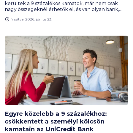
kerültek a 9 százalékos kamatok, már nem csak
nagy összegeknél érhetők el, és van olyan bank,
amelyik egy hónapon belül másodszor is kamatot
frissítve: 2026. június 23.
vágott. A nyár eleje most a hitelfelvevőknek
kedvez, érdemes figyelni az újdonságokat és
összehasonlítani a kínálatot.
Egyre közelebb a 9 százalékhoz:
csökkentett a személyi kölcsön
kamatain az UniCredit Bank