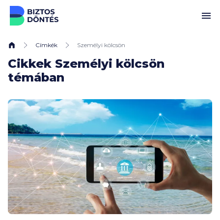
Ugrás a tartalomhoz
Címkék
Személyi kölcsön
Cikkek Személyi kölcsön
témában