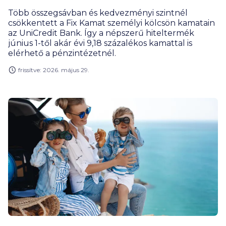
Több összegsávban és kedvezményi szintnél
csökkentett a Fix Kamat személyi kölcsön kamatain
az UniCredit Bank. Így a népszerű hiteltermék
június 1-től akár évi 9,18 százalékos kamattal is
elérhető a pénzintézetnél.
frissítve: 2026. május 29.