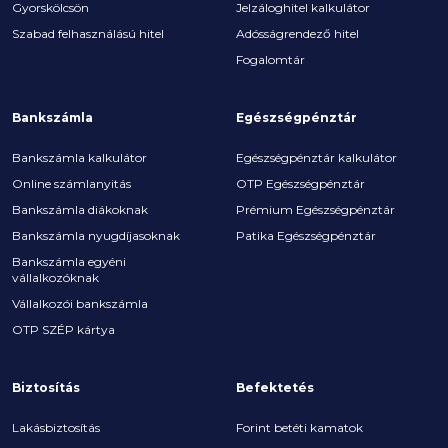
Gyorskölcsön
Jelzáloghitel kalkulátor
Szabad felhasználású hitel
Adósságrendező hitel
Fogalomtár
Bankszámla
Egészségpénztár
Bankszámla kalkulátor
Egészségpénztár kalkulátor
Online számlanyitás
OTP Egészségpénztár
Bankszámla diákoknak
Prémium Egészségpénztár
Bankszámla nyugdíjasoknak
Patika Egészségpénztár
Bankszámla egyéni
vállalkozóknak
Vállalkozói bankszámla
OTP SZÉP kártya
Biztosítás
Befektetés
Lakásbiztosítás
Forint betéti kamatok