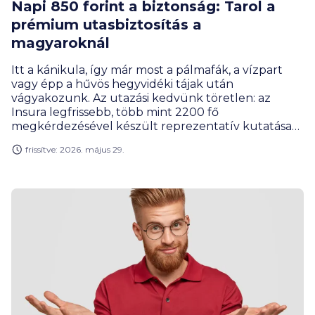
Napi 850 forint a biztonság: Tarol a
prémium utasbiztosítás a
magyaroknál
Itt a kánikula, így már most a pálmafák, a vízpart
vagy épp a hűvös hegyvidéki tájak után
vágyakozunk. Az utazási kedvünk töretlen: az
Insura legfrissebb, több mint 2200 fő
megkérdezésével készült reprezentatív kutatása
szerint tízből kilencen terveznek nyaralást idén, és
frissítve: 2026. május 29.
kétharmaduk az országhatárt is átlépi. Bár a családi
büdzsék sok helyen megérzik a megélhetési
költségek növekedését, a pénzügyi tudatosság
terén meglepő szintet léptünk: a külföldre
készülők rekordarányban, immár 38 százalékban a
legmagasabb szintű prémium utasbiztosításokat
választják a korábbi 23 százalék helyett.