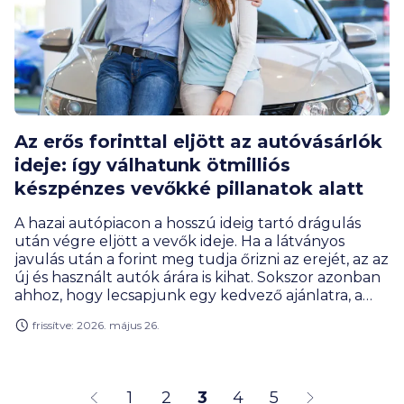
Az erős forinttal eljött az autóvásárlók
ideje: így válhatunk ötmilliós
készpénzes vevőkké pillanatok alatt
A hazai autópiacon a hosszú ideig tartó drágulás
után végre eljött a vevők ideje. Ha a látványos
javulás után a forint meg tudja őrizni az erejét, az az
új és használt autók árára is kihat. Sokszor azonban
ahhoz, hogy lecsapjunk egy kedvező ajánlatra, a
kezünkben kell lenni a vételárnak. Ma már
frissítve: 2026. május 26.
azonban a hitel is pillanatok alatt a
bankszámlánkon lehet. A Trive Bank digitális
megoldásai lehetővé teszik, hogy a kiválasztott autó
ne csússzon ki a kezünkből a hitelügyintézés miatt.
1
2
3
4
5