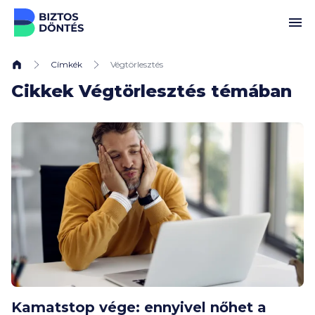
Ugrás a tartalomhoz
Címkék
Végtörlesztés
Cikkek Végtörlesztés témában
Kamatstop vége: ennyivel nőhet a