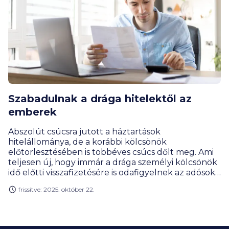
Szabadulnak a drága hitelektől az
emberek
Abszolút csúcsra jutott a háztartások
hitelállománya, de a korábbi kölcsönök
előtörlesztésében is többéves csúcs dőlt meg. Ami
teljesen új, hogy immár a drága személyi kölcsönök
idő előtti visszafizetésére is odafigyelnek az adósok
– figyelmeztet – Gergely Péter, a BiztosDöntés.hu
frissítve: 2025. október 22.
pénzügyi szakértője.