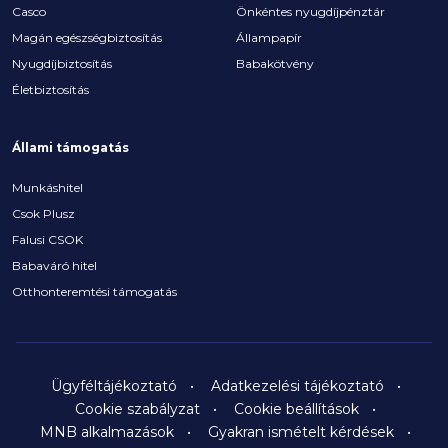
Casco
Önkéntes nyugdíjpénztár
Magán egészségbiztosítás
Állampapír
Nyugdíjbiztosítás
Babakötvény
Életbiztosítás
Állami támogatás
Munkáshitel
Csok Plusz
Falusi CSOK
Babaváró hitel
Otthonteremtési támogatás
Ügyféltájékoztató
Adatkezelési tájékoztató
Cookie szabályzat
Cookie beállítások
MNB alkalmazások
Gyakran ismételt kérdések