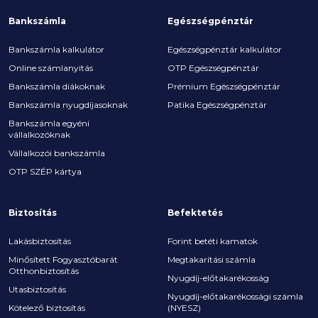
Bankszámla
Egészségpénztár
Bankszámla kalkulátor
Egészségpénztár kalkulátor
Online számlanyitás
OTP Egészségpénztár
Bankszámla diákoknak
Prémium Egészségpénztár
Bankszámla nyugdíjasoknak
Patika Egészségpénztár
Bankszámla egyéni
vállalkozóknak
Vállalkozói bankszámla
OTP SZÉP kártya
Biztosítás
Befektetés
Lakásbiztosítás
Forint betéti kamatok
Minősített Fogyasztóbarát
Megtakarítási számla
Otthonbiztosítás
Nyugdíj-előtakarékosság
Utasbiztosítás
Nyugdíj-előtakarékossági számla
Kötelező biztosítás
(NYESZ)