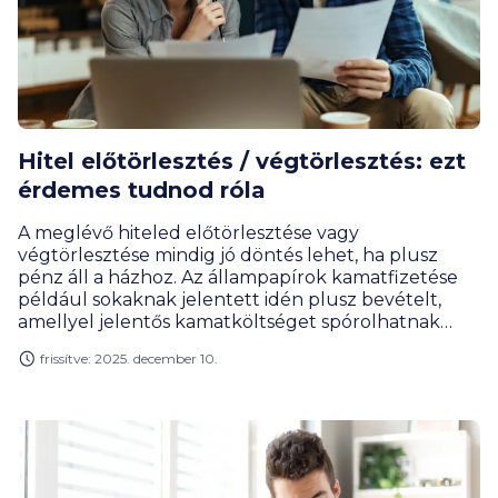
Hitel előtörlesztés / végtörlesztés: ezt
érdemes tudnod róla
A meglévő hiteled előtörlesztése vagy
végtörlesztése mindig jó döntés lehet, ha plusz
pénz áll a házhoz. Az állampapírok kamatfizetése
például sokaknak jelentett idén plusz bevételt,
amellyel jelentős kamatköltséget spórolhatnak
meg, ha egy hitel előtörlesztésére fordítják.
frissítve: 2025. december 10.
Megmutatjuk, miért és hogyan érdemes
előtörleszteni a meglévő lakáshiteled vagy személyi
kölcsönöd, és mire érdemes közben odafigyelni.