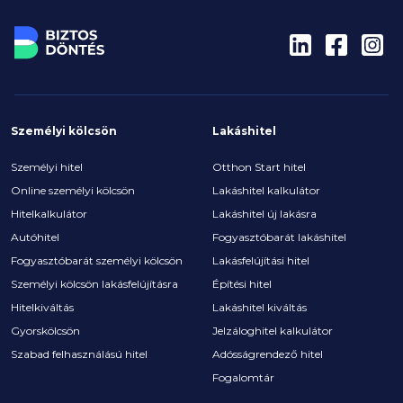
Személyi kölcsön
Lakáshitel
Személyi hitel
Otthon Start hitel
Online személyi kölcsön
Lakáshitel kalkulátor
Hitelkalkulátor
Lakáshitel új lakásra
Autóhitel
Fogyasztóbarát lakáshitel
Fogyasztóbarát személyi kölcsön
Lakásfelújítási hitel
Személyi kölcsön lakásfelújításra
Építési hitel
Hitelkiváltás
Lakáshitel kiváltás
Gyorskölcsön
Jelzáloghitel kalkulátor
Szabad felhasználású hitel
Adósságrendező hitel
Fogalomtár