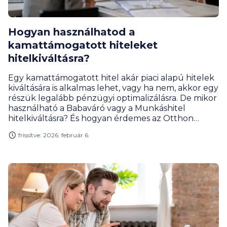
Hogyan használhatod a
kamattámogatott hiteleket
hitelkiváltásra?
Egy kamattámogatott hitel akár piaci alapú hitelek
kiváltására is alkalmas lehet, vagy ha nem, akkor egy
részük legalább pénzügyi optimalizálásra. De mikor
használható a Babaváró vagy a Munkáshitel
hitelkiváltásra? És hogyan érdemes az Otthon
Startot, a CSOK Pluszt vagy falusi CSOK-ot
frissítve: 2026. február 6.
kihasználni hiteloptimalizálás céljából?