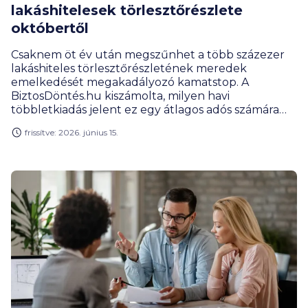
lakáshitelesek törlesztőrészlete
októbertől
Csaknem öt év után megszűnhet a több százezer
lakáshiteles törlesztőrészletének meredek
emelkedését megakadályozó kamatstop. A
BiztosDöntés.hu kiszámolta, milyen havi
többletkiadás jelent ez egy átlagos adós számára
szeptember 30-án követően. Az érintett adósok
frissítve: 2026. június 15.
számára jó hír, hogy a legdurvább időknél már jóval
alacsonyabban vannak a szerződések alapján
alkalmazható kamatok, és a fizetések emelkedése
sem lesz már akkor ez a tehernövekedés, mintha
három-négy éve szüntették volna meg a
kamatstopot. Megnéztük, mit mutatnak a pontos
számok, és a hitelszerződések típusa szerint mire
kell készülniük az adósoknak az ősz folyamán.