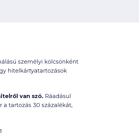
nálású személyi kölcsönként
gy hitelkártyatartozások
telről van szó.
Ráadásul
a tartozás 30 százalékát,
: