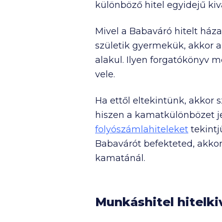
különböző hitel egyidejű kiv
Mivel a Babaváró hitelt ház
születik gyermekük, akkor a 
alakul. Ilyen forgatókönyv 
vele.
Ha ettől eltekintünk, akkor
hiszen a kamatkülönbözet je
folyószámlahiteleket
tekintj
Babavárót befekteted, akko
kamatánál.
Munkáshitel hitelki