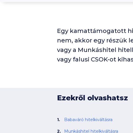
Egy kamattámogatott hite
nem, akkor egy részük l
vagy a Munkáshitel hitel
vagy falusi CSOK-ot kihas
Ezekről olvashatsz
Babaváró hitelkiváltásra
Munkáshitel hitelkiváltásra