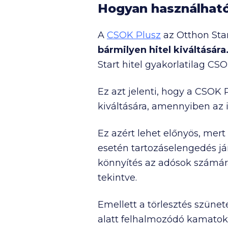
Hogyan használható 
A
CSOK Plusz
az Otthon Star
bármilyen hitel kiváltására
Start hitel gyakorlatilag CSO
Ez azt jelenti, hogy a CSOK 
kiváltására, amennyiben az i
Ez azért lehet előnyös, mer
esetén tartozáselengedés jár
könnyítés az adósok számára 
tekintve.
Emellett a törlesztés szünet
alatt felhalmozódó kamatok