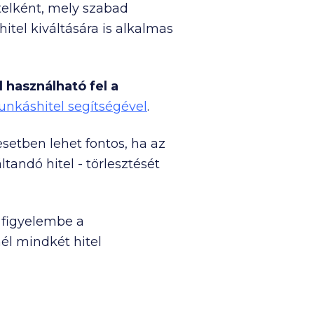
telként, mely szabad
itel kiváltására is alkalmas
 használható fel a
Munkáshitel segítségével
.
esetben lehet fontos, ha az
ltandó hitel - törlesztését
i figyelembe a
él mindkét hitel