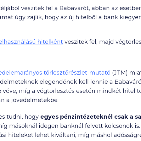
éljából veszitek fel a Babavárót, abban az esetbe
yamat úgy zajlik, hogy az új hitelből a bank kiegyen
elhasználású hitelként
veszitek fel, majd végtörl
edelemarányos törlesztőrészlet-mutató
(JTM) miat
vedelmeteknek elegendőnek kell lennie a Babaváró 
véve, míg a végtörlesztés esetén mindkét hitel tö
án a jövedelmetekbe.
s tudni, hogy
egyes pénzintézeteknél csak a sa
míg másoknál idegen banknál felvett kölcsönök is.
ási hiteleket lehet kiváltani, míg máshol adósság