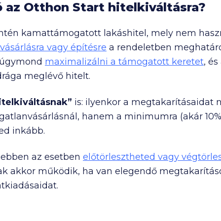
az Otthon Start hitelkiváltásra?
zintén kamattámogatott lakáshitel, mely nem hasz
vásárlásra vagy építésre
a rendeletben meghatározo
t úgymond
maximalizálni a támogatott keretet
, és
drága meglévő hitelt.
itelkiváltásnak”
is: ilyenkor a megtakarításaidat
ngatlanvásárlásnál, hanem a minimumra (akár 10%) 
ed inkább.
g ebben az esetben
előtörlesztheted vagy végtörle
sak akkor működik, ha van elegendő megtakarításod
tkiadásaidat.