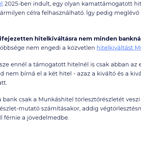
l
2025-ben indult, egy olyan kamattámogatott hi
rmilyen célra felhasználható. Így pedig meglévő h
ifejezetten hitelkiváltásra nem minden banknál
 többsége nem engedi a közvetlen
hitelkiváltást 
rsze ennél a támogatott hitelnél is csak abban az 
 nem bírná el a két hitel - azaz a kiváltó és a kivá
tt.
a bank csak a Munkáshitel törlesztőrészletét vesz
észlet-mutató számításakor, addig végtörlesztésn
ll férnie a jövedelmedbe.