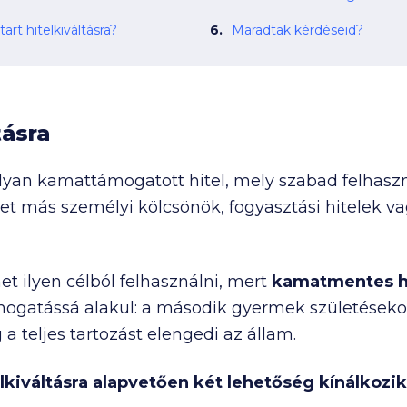
rt hitelkiváltásra?
Maradtak kérdéseid?
tásra
lyan kamattámogatott hitel, mely szabad felhasz
et más személyi kölcsönök, fogyasztási hitelek va
t ilyen célból felhasználni, mert
kamatmentes hi
gatássá alakul: a második gyermek születésekor 
 teljes tartozást elengedi az állam.
lkiváltásra alapvetően két lehetőség kínálkozik