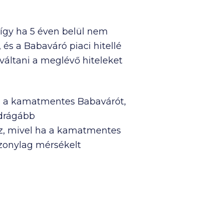
 így ha 5 éven belül nem
 és a Babaváró piaci hitellé
váltani a meglévő hiteleket
nni a kamatmentes Babavárót,
 drágább
 ez, mivel ha a kamatmentes
szonylag mérsékelt