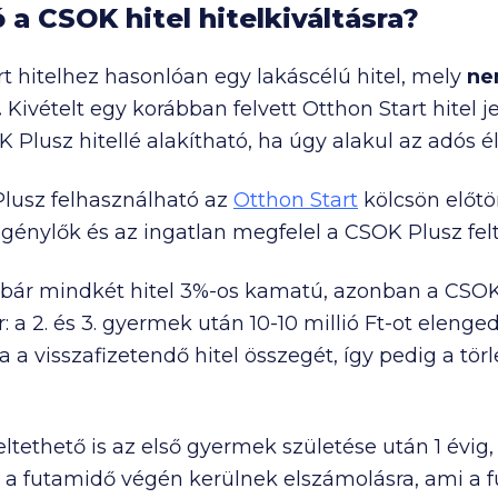
a CSOK hitel hitelkiváltásra?
t hitelhez hasonlóan egy lakáscélú hitel, mely
ne
.
Kivételt egy korábban felvett Otthon Start hitel 
K Plusz hitellé alakítható, ha úgy alakul az adós é
Plusz felhasználható az
Otthon Start
kölcsön előtör
génylők és az ingatlan megfelel a CSOK Plusz felt
t bár mindkét hitel 3%-os kamatú, azonban a CSO
: a 2. és 3. gyermek után
10-10 millió Ft
-ot elenged
a visszafizetendő hitel összegét, így pedig a tör
eltethető is az első gyermek születése után 1 évig,
 a futamidő végén kerülnek elszámolásra, ami a 