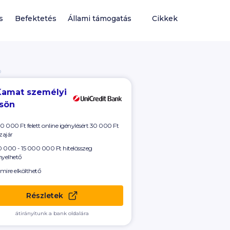
s
Befektetés
Állami támogatás
Cikkek
Ó
Kamat személyi
csön
00 000
Ft felett online igénylésért
30 000
Ft
zajár
 000 - 15 000 000 Ft
hitelösszeg
nyelhető
mire elkölthető
Részletek
átirányítunk a bank oldalára