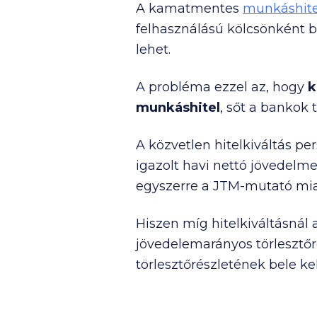
A kamatmentes
munkáshite
felhasználású kölcsönként bá
lehet.
A probléma ezzel az, hogy
k
munkáshitel
, sőt a bankok
A közvetlen hitelkiváltás pe
igazolt havi nettó jövedelmed
egyszerre a JTM-mutató mia
Hiszen míg hitelkiváltásnál 
jövedelemarányos törlesztőr
törlesztőrészletének bele ke