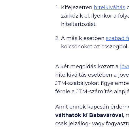
Kifejezetten
hitelkiváltás
c
zárkózik el. Ilyenkor a fol
hiteltartozást.
A másik esetben
szabad f
kölcsönöket az összegből.
A két megoldás között a
jöv
hitelkiváltás esetében a jö
JTM-szabályokat figyelembe 
férnie a JTM-számítás alapj
Amit ennek kapcsán érdeme
válthatók ki Babaváróval
, 
csak jelzálog- vagy fogyaszt