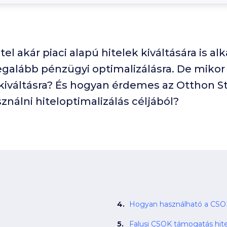
l akár piaci alapú hitelek kiváltására is al
egalább pénzügyi optimalizálásra. De mikor
kiváltásra? És hogyan érdemes az Otthon St
ználni hiteloptimalizálás céljából?
Hogyan használható a CSOK h
Falusi CSOK támogatás hitel