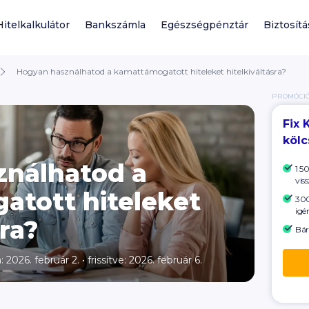
Hitelkalkulátor
Bankszámla
Egészségpénztár
Biztosítá
Hogyan használhatod a kamattámogatott hiteleket hitelkiváltásra?
PROMÓCI
Fix 
köl
ználhatod a
1 5
viss
tott hiteleket
300
igé
sra?
Bár
: 2026. február 2.
•
frissítve: 2026. február 6.