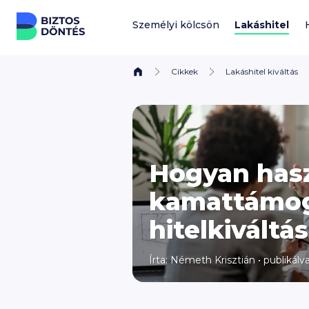
Ugrás a tartalomhoz
Személyi kölcsön
Lakáshitel
Cikkek
Lakáshitel kiváltás
Hogyan has
kamattámoga
hitelkiváltá
Írta:
Németh Krisztián
•
publikálva