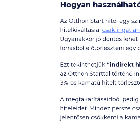
Hogyan használható 
Az Otthon Start hitel egy s
hitelkiváltásra,
csak ingatlan
Ugyanakkor jó döntés lehe
forrásból előtörleszteni egy 
Ezt tekinthetjük
“indirekt h
az Otthon Starttal történő i
3%-os kamatú hitelt törleszt
A megtakarításaidból pedi
hiteleidet. Mindez persze c
jelentősen csökkenti a kama