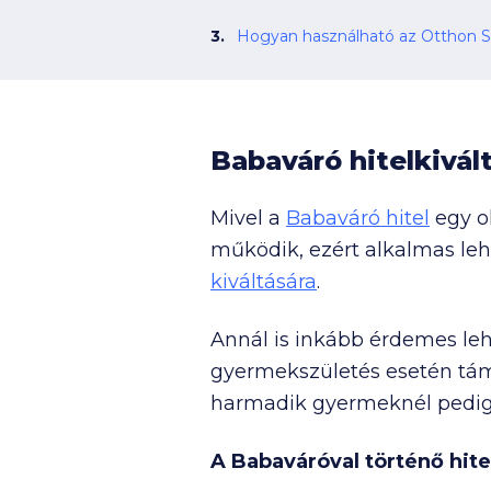
Hogyan használható az Otthon Sta
Babaváró hitelkivál
Mivel a
Babaváró hitel
egy o
működik, ezért alkalmas leh
kiváltására
.
Annál is inkább érdemes lehe
gyermekszületés esetén támo
harmadik gyermeknél pedig a
A Babaváróval történő hite