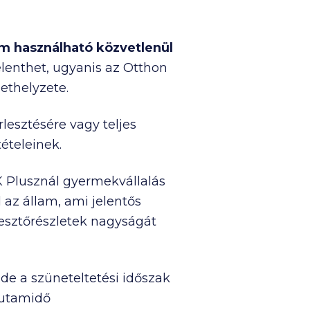
m használható közvetlenül
jelenthet, ugyanis az Otthon
lethelyzete.
lesztésére vagy teljes
ételeinek.
K Plusznál gyermekvállalás
 az állam, ami jelentős
lesztőrészletek nagyságát
 de a szüneteltetési időszak
futamidő