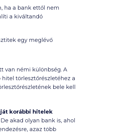
n, ha a bank ettől nem
líti a kiváltandó
esztitek egy meglévő
t van némi különbség. A
hitel törlesztőrészletéhez a
rlesztőrészletének bele kell
ját korábbi hitelek
 De akad olyan bank is, ahol
rendezésre, azaz több