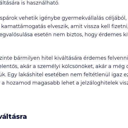
áltására is használható.
aspárok vehetik igénybe gyermekvállalás céljából,
kamattámogatás elveszik, amit vissza kell fizetni,
megvalósulása esetén nem biztos, hogy érdemes ki
 szinte bármilyen hitel kiváltására érdemes felve
lentős, akár a személyi kölcsönöket, akár a még
ük. Egy lakáshitel esetében nem feltétlenül igaz
r a hozamod magasabb lehet a jelzáloghitelek vi
váltásra